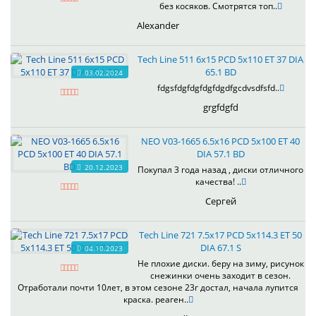
без косяков. Смотрятся топ..
Alexander
Tech Line 511 6x15 PCD 5x110 ET 37 DIA
65.1 BD
03.02.2024
fdgsfdgfdgfdgfdgdfgcdvsdfsfd..
grgfdgfd
NEO V03-1665 6.5x16 PCD 5x100 ET 40
DIA 57.1 BD
20.12.2023
Покупал 3 года назад , диски отличного
качества! ..
Сергей
Tech Line 721 7.5x17 PCD 5x114.3 ET 50
DIA 67.1 S
04.10.2023
Не плохие диски. беру на зиму, рисунок
снежинки очень заходит в сезон.
Отработали почти 10лет, в этом сезоне 23г достал, начала лупится
краска. реаген..