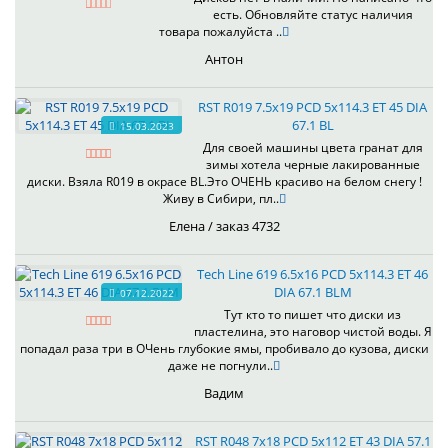
есть. Обновляйте статус наличия
товара пожалуйста ..
Антон
RST R019 7.5x19 PCD 5x114.3 ET 45 DIA
67.1 BL
15.03.2023
Для своей машины цвета гранат для
зимы хотела черные лакированные
диски. Взяла R019 в окрасе BL.Это ОЧЕНЬ красиво на белом снегу !
Живу в Сибири, пл..
Елена / заказ 4732
Tech Line 619 6.5x16 PCD 5x114.3 ET 46
DIA 67.1 BLM
07.12.2022
Тут кто то пишет что диски из
пластелина, это наговор чистой воды. Я
попадал раза три в ОЧень глубокие ямы, пробивало до кузова, диски
даже не погнули..
Вадим
RST R048 7x18 PCD 5x112 ET 43 DIA 57.1