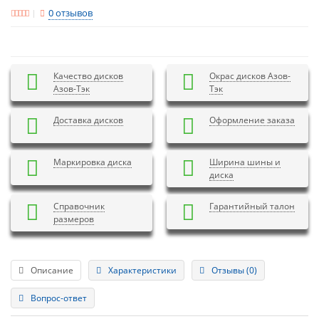
0 отзывов
Качество дисков
Окрас дисков Азов-
Азов-Тэк
Тэк
Доставка дисков
Оформление заказа
Маркировка диска
Ширина шины и
диска
Справочник
Гарантийный талон
размеров
Описание
Характеристики
Отзывы (0)
Вопрос-ответ