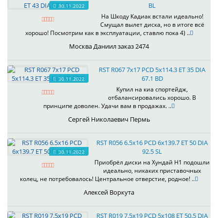
BL
30.11.2022
На Шкоду Кадиак встали идеально!
Смущал вылет диска, но в итоге всё
хорошо! Посмотрим как в эксплуатации, ставлю пока 4) ..
Москва Даниил заказ 2474
RST R067 7x17 PCD 5x114.3 ET 35 DIA
67.1 BD
30.11.2022
Купил на киа спортейдж,
отбалансировались хорошо. В
принципе доволен. Удачи вам в продажах. ..
Сергей Николаевич Пермь
RST R056 6.5x16 PCD 6x139.7 ET 50 DIA
92.5 SL
30.11.2022
Приобрёл диски на Хундай H1 подошли
идеально, никаких приставочных
колец, не потребовалось! Центральное отверстие, родное! ..
Алексей Воркута
RST R019 7.5x19 PCD 5x108 ET 50.5 DIA