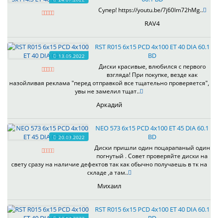
Супер! https://youtu.be/7j60Im72hMg..
RAV4
RST R015 6x15 PCD 4x100 ET 40 DIA 60.1
BD
13.05.2022
Диски красивые, влюбился с первого
взгляда! При покупке, везде как
назойливая реклама "перед отправкой все тщательно проверяется",
увы не замелил тщат..
Аркадий
NEO 573 6x15 PCD 4x100 ET 45 DIA 60.1
BD
20.03.2022
Диски пришли один поцарапаный один
погнутый . Совет проверяйте диски на
свету сразу на наличие дефектов так как обычно получаешь в тк на
складе ,а там..
Михаил
RST R015 6x15 PCD 4x100 ET 40 DIA 60.1