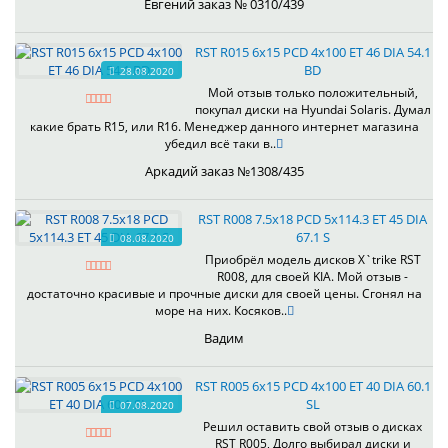
Евгений заказ № 0310/439
RST R015 6x15 PCD 4x100 ET 46 DIA 54.1
BD
28.08.2020
Мой отзыв только положительный,
покупал диски на Hyundai Solaris. Думал
какие брать R15, или R16. Менеджер данного интернет магазина
убедил всё таки в..
Аркадий заказ №1308/435
RST R008 7.5x18 PCD 5x114.3 ET 45 DIA
67.1 S
08.08.2020
Приобрёл модель дисков X`trike RST
R008, для своей KIA. Мой отзыв -
достаточно красивые и прочные диски для своей цены. Сгонял на
море на них. Косяков..
Вадим
RST R005 6x15 PCD 4x100 ET 40 DIA 60.1
SL
07.08.2020
Решил оставить свой отзыв о дисках
RST R005, Долго выбирал диски и