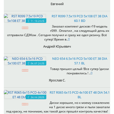
Евгений
RST R099 7.5x19 PCD 5x108 ET 38 DIA
60.1 BD
11.10.2025
Заказал комплект дисков r19 модель
r099 . Оплатил , на следующий день их
отправили СДЭКом . Сегодня получил и сразу же одел резину. Всё
супер! Время в..
Андрей Юрьевич
NEO 654 6.5x16 PCD 5x100 ET 38 DIA
57.1 BL
06.07.2025
Товар пришел целый !Все супер !диски
понравились ! ..
Ярослав С.
RST R065 6x15 PCD 4x100 ET 48 DIA 54.1
BL
26.06.2025
Диски хорошие, но к моему сожалению
на 1 диске много грязи и пыли закатали
под краску, не понимаю, как такой диск прошёл контроль качества!