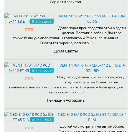
Сармат Казахстан
NEO 781 6.5x17 PCD 5x114.3 ET 40 DIA
66.1 S
17.12.2021
Долго ждал производства этой модели
дисков. Поставил себе на Дастера,
также было укомплектованы колпачками Рено и вентилями.
Смотрятся хорошо, посмотр..
Дима Шахты
VENTI 1704 7x17 PCD 5x112 ET 45 DIA
57.1 BD
17.12.2021
Покупкой доволен. Диски лёгкие, езжу 2
год. Брал себе на Фольксваген,
колпачки с логотипом шли в комплекте. Покупаю у Азов диск уже
второй комплект. ..
Геннадий Астрахань
NEO 840 8x18 PCD 5x108 ET 45 DIA 63.4
BLM
17.12.2021
Достойно смотрятся на автомобиле.
Диски с оригинальными параметрами