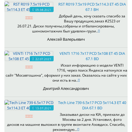
RST R019 7.5x19 PCD 5x114.3 ET 45 DIA
67.1 BH
09.08.2021
Добрый день, хочу сказать спасибо за
Вашу продукцию,заказ #2523 от
26.07.21. Диски получены,собраны и отбалансированы,
шиномонтажник был удивлен-грузи..
Алексей Валерьевич
VENTI 1716 7x17 PCD 5x108 ET 45 DIA
67.1 BD
22.07.2021
Искал информацию о модели VENTI
1716, через поиск Яндекса наткнулся на
сайт "Мосавтошина", оформил у них заказ. Оказалось на сайте у них
они есть в на..
Дмитрий Александрович
Tech Line 739 6.5x17 PCD 5x114.3 ET 40
DIA 67.1 BD
13.07.2021
Заказывал диски на KIA, приехали до
Москвы за 2 дня. Установил, фото
дисков на машине выложил в группе вконтакте Азовдиск. Спасибо,
рекомендую...