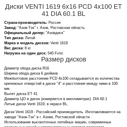
Диски VENTI 1619 6x16 PCD 4x100 ET
41 DIA 60.1 BL
Страна-производитель:
Россия
Завод:
"Азов-Тэк" г. Азов, Ростовская область
Официальный дилер:
"Азовдиск"
Тип диска:
Литой
Марка и модель дисков:
Venti
1619
Вес диска:
8 кг.
Нагрузка на один диск:
540 Fv/кг.
Размер дисков
Диаметр обода диска R16
Ширина обода диска 6 дюймов
Межболтовое расстояние PCD 4x100 складывается из количества
крепежных отверстий в диске "4" и расстояния между ними в 100
мм.
Вылет диска ET 41
Диаметр ЦО в диске (измеряется в миллиметрах): DIA 60.1
Литые диски Venti 1619, в окрасе BL.
Диски Venti 1619 - Российский производитель. Изготавливаются на
заводе "Азов-Тэк" в г. Азове, Ростовской области.
Использование высокоточных литейных машин, современных