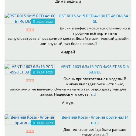
Дима Бедный
RST R015 6x15 PCD 4x100 ET 46 DIA 54.1
SL
26.09.2023
Диски в анфас смотрятся отлично но в
профиль всё портит вид
выпукловатость в посадочном месте. Делайте или плоский дизайн
или впуклый, так более совре..
Андрей
VENTI 1603 6.5x16 PCD 4x98 ET 38 DIA
58.6 BL
19.09.2023
Очень привлекательная модель. В
живую выглядят очень стильно,
лаконично, не вычурно. Очень жаль что так редко доступны для
заказа. Надеюсь что снова п..
Артур.
Вентиля Kosei - Япония оригинал (4
шт.)
18.06.2023
Для тех кто знает! да были раньше
такие диски..