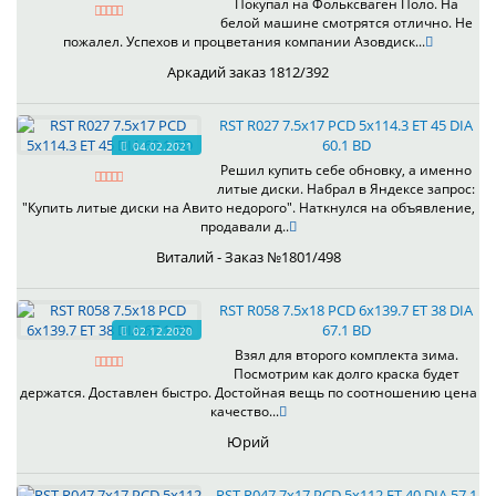
Покупал на Фольксваген Поло. На
белой машине смотрятся отлично. Не
пожалел. Успехов и процветания компании Азовдиск...
Аркадий заказ 1812/392
RST R027 7.5x17 PCD 5x114.3 ET 45 DIA
60.1 BD
04.02.2021
Решил купить себе обновку, а именно
литые диски. Набрал в Яндексе запрос:
"Купить литые диски на Авито недорого". Наткнулся на объявление,
продавали д..
Виталий - Заказ №1801/498
RST R058 7.5x18 PCD 6x139.7 ET 38 DIA
67.1 BD
02.12.2020
Взял для второго комплекта зима.
Посмотрим как долго краска будет
держатся. Доставлен быстро. Достойная вещь по соотношению цена
качество...
Юрий
RST R047 7x17 PCD 5x112 ET 40 DIA 57.1