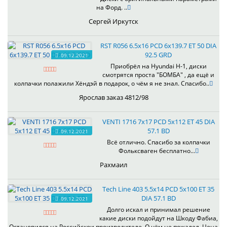
на Форд. ..
Сергей Иркутск
RST R056 6.5x16 PCD 6x139.7 ET 50 DIA
92.5 GRD
09.12.2021
Приобрёл на Hyundai H-1, диски
смотрятся проста "БОМБА" , да ещё и
колпачки полажили Хёндэй в подарок, о чём я не знал. Спасибо..
Ярослав заказ 4812/98
VENTI 1716 7x17 PCD 5x112 ET 45 DIA
57.1 BD
09.12.2021
Всё отлично. Спасибо за колпачки
Фольксваген бесплатно...
Рахмаил
Tech Line 403 5.5x14 PCD 5x100 ET 35
DIA 57.1 BD
09.12.2021
Долго искал и принимал решение
какие диски подойдут на Шкоду Фабиа,
Остановился на Российскои производителе, О чём не пожалел. Цена