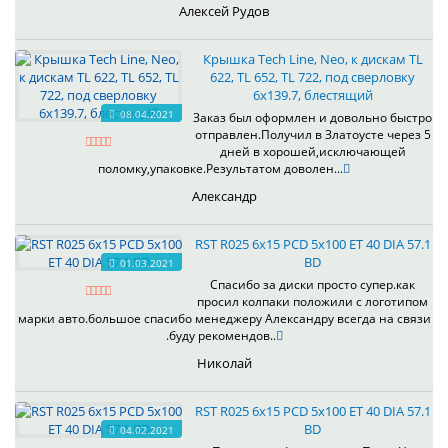
Алексей Рудов
Крышка Tech Line, Neo, к дискам TL
622, TL 652, TL 722, под сверловку
6х139.7, блестящий
08.04.2021
Заказ был оформлен и довольно быстро
отправлен.Получил в Златоусте через 5
дней в хорошей,исключающей
поломку,упаковке.Результатом доволен...
Александр
RST R025 6x15 PCD 5x100 ET 40 DIA 57.1
BD
01.03.2021
Спасибо за диски просто супер.как
просил колпаки положили с логотипом
марки авто.большое спасибо менеджеру Александру всегда на связи
.буду рекомендов..
Николай
RST R025 6x15 PCD 5x100 ET 40 DIA 57.1
BD
04.02.2021