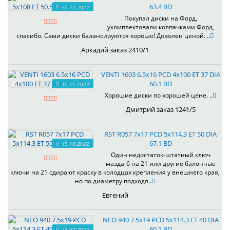
63.4 BD
30.11.2022
Покупал диски на Форд,
укомплектовали колпачками Форд,
спасибо. Сами диски балансируются хорошо! Доволен ценой. ..
Аркадий заказ 2410/1
VENTI 1603 6.5x16 PCD 4x100 ET 37 DIA
60.1 BD
30.11.2022
Хорошие диски по хорошей цене. ..
Дмитрий заказ 1241/5
RST R057 7x17 PCD 5x114.3 ET 50 DIA
67.1 BD
19.10.2022
Один недостаток-штатный ключ
мазда-6 на 21 или другие балонные
ключи на 21 сдирают краску в колодцах крепления у внешнего края,
но по диаметру подходя..
Евгений
NEO 940 7.5x19 PCD 5x114.3 ET 40 DIA
60.1 BD
24.07.2022