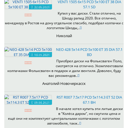
VENTI 1505 6x15 PCD 5x100 ET 38 DIA
57.1 SD
22.05.2021
Купил у вас диски. Стали отлично, на
Шкоду рапид 2020. Все отлично,
менеджеру в Ростов на дону отдельное спасибо, подобрал колпачки с
логотипом Шкоды,..
Николай
NEO 428 5x14 PCD 5x100 ET 35 DIA 57.1
BD
10.05.2021
Приобрел диски на Фольксваген Поло,
смотрятся на отлично. Укомплектовали
колпачками Фольксваген в подарок и дали вентиля. Доволен, буду
вас рекомендов..
Анатолий Новочеркасск
RST R007 7.5x17 PCD 5x114.3 ET 52 DIA
67.1 BH
09.05.2021
В начале хотел купить эти литые диски
в "Колёса даром", но смутила цена и
ещё они не комплектуют центральными колпачками с логотипом
автомобиля, такж..