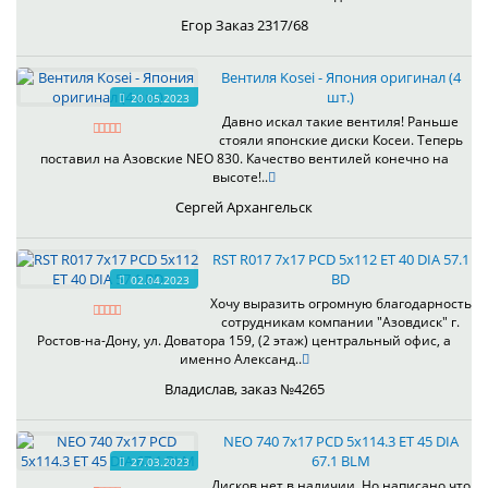
Егор Заказ 2317/68
Вентиля Kosei - Япония оригинал (4
шт.)
20.05.2023
Давно искал такие вентиля! Раньше
стояли японские диски Косеи. Теперь
поставил на Азовские NEO 830. Качество вентилей конечно на
высоте!..
Сергей Архангельск
RST R017 7x17 PCD 5x112 ET 40 DIA 57.1
BD
02.04.2023
Хочу выразить огромную благодарность
сотрудникам компании "Азовдиск" г.
Ростов-на-Дону, ул. Доватора 159, (2 этаж) центральный офис, а
именно Александ..
Владислав, заказ №4265
NEO 740 7x17 PCD 5x114.3 ET 45 DIA
67.1 BLM
27.03.2023
Дисков нет в наличии. Но написано что