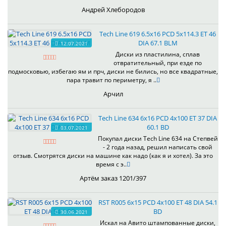
Андрей Хлебородов
Tech Line 619 6.5x16 PCD 5x114.3 ET 46
DIA 67.1 BLM
12.07.2021
Диски из пластилина, сплав
отвратительный, при езде по
подмосковью, избегаю ям и прч, диски не бились, но все квадратные,
пара травит по периметру, я ..
Арчил
Tech Line 634 6x16 PCD 4x100 ET 37 DIA
60.1 BD
03.07.2021
Покупал диски Tech Line 634 на Степвей
- 2 года назад, решил написать свой
отзыв. Смотрятся диски на машине как надо (как я и хотел). За это
время с э..
Артём заказ 1201/397
RST R005 6x15 PCD 4x100 ET 48 DIA 54.1
BD
30.06.2021
Искал на Авито штампованные диски,