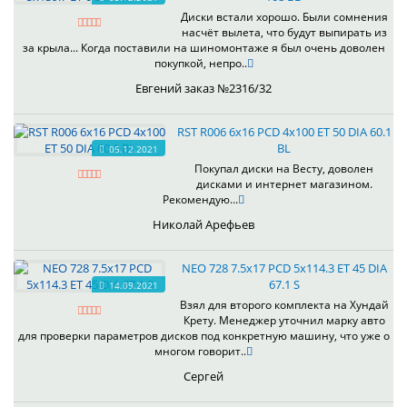
Диски встали хорошо. Были сомнения
насчёт вылета, что будут выпирать из
за крыла... Когда поставили на шиномонтаже я был очень доволен
покупкой, непро..
Евгений заказ №2316/32
RST R006 6x16 PCD 4x100 ET 50 DIA 60.1
BL
05.12.2021
Покупал диски на Весту, доволен
дисками и интернет магазином.
Рекомендую...
Николай Арефьев
NEO 728 7.5x17 PCD 5x114.3 ET 45 DIA
67.1 S
14.09.2021
Взял для второго комплекта на Хундай
Крету. Менеджер уточнил марку авто
для проверки параметров дисков под конкретную машину, что уже о
многом говорит..
Сергей