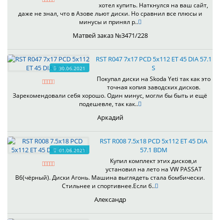
хотел купить. Наткнулся на ваш сайт,
даже не знал, что в Азове льют диски. Но сравнил все плюсы и
минусы и принял р..
Матвей заказ №3471/228
RST R047 7x17 PCD 5x112 ET 45 DIA 57.1
S
30.06.2021
Покупал диски на Skoda Yeti так как это
точная копия заводских дисков.
Зарекомендовали себя хорошо. Один минус, могли бы быть и ещё
подешевле, так как..
Аркадий
RST R008 7.5x18 PCD 5x112 ET 45 DIA
57.1 BDM
01.06.2021
Купил комплект этих дисков,и
установил на лето на VW PASSAT
B6(чёрный). Диски Агонь. Машина выглядеть стала бомбически.
Стильнее и спортивнее.Если б..
Александр