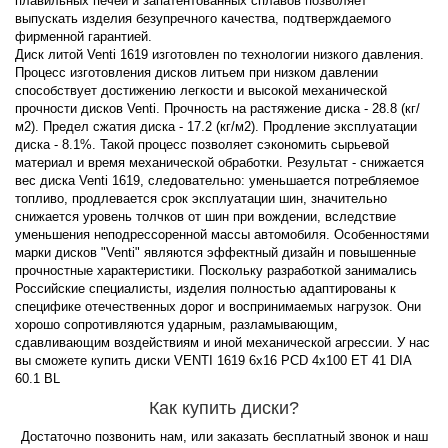
плавильных печей и запатентованных сплавов позволяет
выпускать изделия безупречного качества, подтверждаемого
фирменной гарантией.
Диск литой Venti 1619 изготовлен по технологии низкого давления.
Процесс изготовления дисков литьем при низком давлении
способствует достижению легкости и высокой механической
прочности дисков Venti. Прочность на растяжение диска - 28.8 (кг/
м2). Предел сжатия диска - 17.2 (кг/м2). Продление эксплуатации
диска - 8.1%. Такой процесс позволяет сэкономить сырьевой
материал и время механической обработки. Результат - снижается
вес диска Venti 1619, следовательно: уменьшается потребляемое
топливо, продлевается срок эксплуатации шин, значительно
снижается уровень толчков от шин при вождении, вследствие
уменьшения неподрессоренной массы автомобиля. Особенностями
марки дисков "Venti" являются эффектный дизайн и повышенные
прочностные характеристики. Поскольку разработкой занимались
Российские специалисты, изделия полностью адаптированы к
специфике отечественных дорог и воспринимаемых нагрузок. Они
хорошо сопротивляются ударным, разламывающим,
сдавливающим воздействиям и иной механической агрессии. У нас
вы сможете купить диски VENTI 1619 6x16 PCD 4x100 ET 41 DIA
60.1 BL
Как купить диски?
Достаточно позвонить нам, или заказать бесплатный звонок и наш