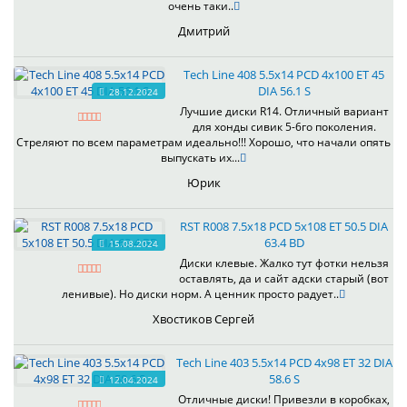
очень таки..
Дмитрий
Tech Line 408 5.5x14 PCD 4x100 ET 45
DIA 56.1 S
28.12.2024
Лучшие диски R14. Отличный вариант
для хонды сивик 5-6го поколения.
Стреляют по всем параметрам идеально!!! Хорошо, что начали опять
выпускать их...
Юрик
RST R008 7.5x18 PCD 5x108 ET 50.5 DIA
63.4 BD
15.08.2024
Диски клевые. Жалко тут фотки нельзя
оставлять, да и сайт адски старый (вот
ленивые). Но диски норм. А ценник просто радует..
Хвостиков Сергей
Tech Line 403 5.5x14 PCD 4x98 ET 32 DIA
58.6 S
12.04.2024
Отличные диски! Привезли в коробках,