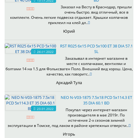
BD
13.03.2022
Заказал на Весту в Краснодар, пришли
очень быстро. вид отличный, все в
комплекте. Очень легкие подвеска отдыхает. Крышки колпачков
приклеил на клей дл..
Юрий
RST R025 6x15 PCD 5x100 ET 38 DIA 57.1
SL
28.01.2022
Заказывал в интернет магазине в
месте с колпачками, вентиляи и
болтами 14 на 1.5 для Фольксваген Поло. Внешний вид хорош. Цена,
качество, как говоритс..
Аркадий Тула
NEO N-V03-1875 7.5x18 PCD 5x114.3 ET
35 DIA 60.1 BD
23.01.2022
Покупал через интернет-магазин
производителя в мае 2019г. По
истечение 2-х сезонов зимней
эксплуатации в Томске, под лаком в районе крепежных отверсти..
Игорь