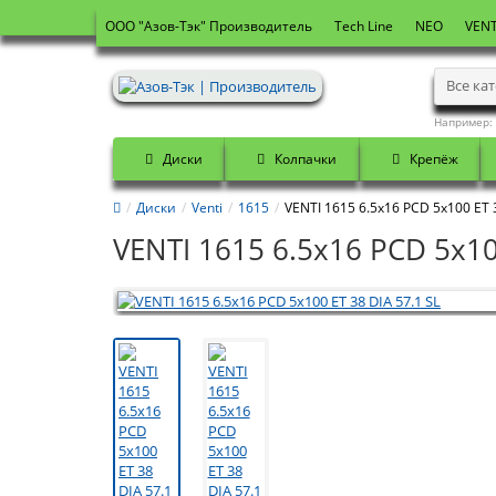
OOO "Азов-Тэк" Производитель
Tech Line
NEO
VENT
Все ка
Например:
Диски
Колпачки
Крепёж
Диски
Venti
1615
VENTI 1615 6.5x16 PCD 5x100 ET 3
VENTI 1615 6.5x16 PCD 5x10