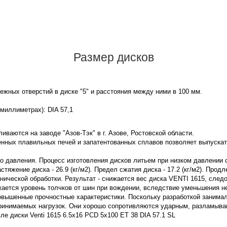
Размер дисков
жных отверстий в диске "5" и расстояния между ними в 100 мм.
 миллиметрах): DIA 57,1
иваются на заводе "Азов-Тэк" в г. Азове, Ростовской области.
нных плавильных печей и запатентованных сплавов позволяет выпускат
го давления. Процесс изготовления дисков литьем при низком давлении
яжение диска - 26.9 (кг/м2). Предел сжатия диска - 17.2 (кг/м2). Продл
нической обработки. Результат - снижается вес диска VENTI 1615, след
жается уровень толчков от шин при вождении, вследствие уменьшения 
овышенные прочностные характеристики. Поскольку разработкой занима
принимаемых нагрузок. Они хорошо сопротивляются ударным, разламы
е диски Venti 1615 6.5x16 PCD 5x100 ET 38 DIA 57.1 SL