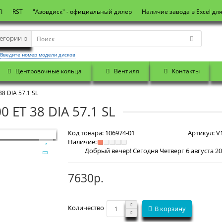
I
RST
"Азовдиск" - официальный дилер
Наличие завода в Excel дл
тегории
Введите номер модели дисков
Центровочные кольца
Вентиля
Контакты
8 DIA 57.1 SL
0 ET 38 DIA 57.1 SL
Код товара:
106974-01
Артикул:
V1
Наличие:
7630р.
Количество
В корзину