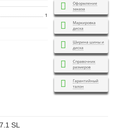
Оформление
заказа
1
Маркировка
диска
Ширина шины и
диска
Справочник
размеров
Гарантийный
талон
7.1 SL