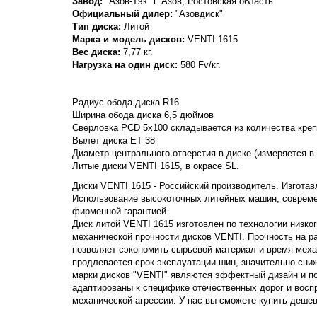
Завод:
"Азов-Тэк" г. Азов, Ростовская область
Официальный дилер:
"Азовдиск"
Тип диска:
Литой
Марка и модель дисков:
VENTI
1615
Вес диска:
7,77 кг.
Нагрузка на один диск:
580 Fv/кг.
Радиус обода диска R16
Ширина обода диска 6,5 дюймов
Сверловка PCD 5x100 складывается из количества крепе
Вылет диска ET 38
Диаметр центрального отверстия в диске (измеряется в
Литые диски VENTI 1615, в окрасе SL.
Диски VENTI 1615 - Российский производитель. Изготавл
Использование высокоточных литейных машин, совреме
фирменной гарантией.
Диск литой VENTI 1615 изготовлен по технологии низко
механической прочности дисков VENTI. Прочность на раст
позволяет сэкономить сырьевой материал и время меха
продлевается срок эксплуатации шин, значительно сни
марки дисков "VENTI" являются эффектный дизайн и п
адаптированы к специфике отечественных дорог и вос
механической агрессии. У нас вы сможете купить дешевл