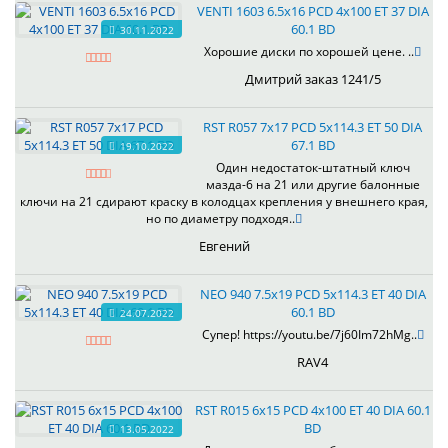
VENTI 1603 6.5x16 PCD 4x100 ET 37 DIA
60.1 BD
30.11.2022
Хорошие диски по хорошей цене. ..
Дмитрий заказ 1241/5
RST R057 7x17 PCD 5x114.3 ET 50 DIA
67.1 BD
19.10.2022
Один недостаток-штатный ключ
мазда-6 на 21 или другие балонные
ключи на 21 сдирают краску в колодцах крепления у внешнего края,
но по диаметру подходя..
Евгений
NEO 940 7.5x19 PCD 5x114.3 ET 40 DIA
60.1 BD
24.07.2022
Супер! https://youtu.be/7j60Im72hMg..
RAV4
RST R015 6x15 PCD 4x100 ET 40 DIA 60.1
BD
13.05.2022