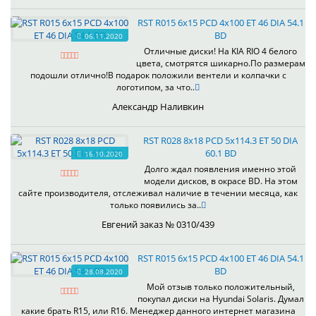
RST R015 6x15 PCD 4x100 ET 46 DIA 54.1
BD
06.11.2020
Отличные диски! На KIA RIO 4 белого
цвета, смотрятся шикарно.По размерам
подошли отлично!В подарок положили вентели и колпачки с
логотипом, за что..
Александр Наливкин
RST R028 8x18 PCD 5x114.3 ET 50 DIA
60.1 BD
16.10.2020
Долго ждал появления именно этой
модели дисков, в окрасе BD. На этом
сайте производителя, отслеживал наличие в течении месяца, как
только появились за..
Евгений заказ № 0310/439
RST R015 6x15 PCD 4x100 ET 46 DIA 54.1
BD
28.08.2020
Мой отзыв только положительный,
покупал диски на Hyundai Solaris. Думал
какие брать R15, или R16. Менеджер данного интернет магазина