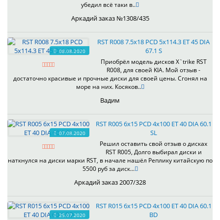
убедил всё таки в..
Аркадий заказ №1308/435
RST R008 7.5x18 PCD 5x114.3 ET 45 DIA
67.1 S
08.08.2020
Приобрёл модель дисков X`trike RST
R008, для своей KIA. Мой отзыв -
достаточно красивые и прочные диски для своей цены. Сгонял на
море на них. Косяков..
Вадим
RST R005 6x15 PCD 4x100 ET 40 DIA 60.1
SL
07.08.2020
Решил оставить свой отзыв о дисках
RST R005, Долго выбирал диски и
наткнулся на диски марки RST, в начале нашёл Реплику китайскую по
5500 руб за диск...
Аркадий заказ 2007/328
RST R015 6x15 PCD 4x100 ET 40 DIA 60.1
BD
25.07.2020