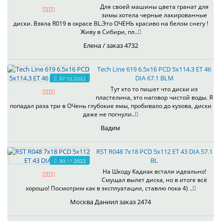
Для своей машины цвета гранат для
зимы хотела черные лакированные
диски. Взяла R019 в окрасе BL.Это ОЧЕНЬ красиво на белом снегу !
Живу в Сибири, пл..
Елена / заказ 4732
Tech Line 619 6.5x16 PCD 5x114.3 ET 46
DIA 67.1 BLM
07.12.2022
Тут кто то пишет что диски из
пластелина, это наговор чистой воды. Я
попадал раза три в ОЧень глубокие ямы, пробивало до кузова, диски
даже не погнули..
Вадим
RST R048 7x18 PCD 5x112 ET 43 DIA 57.1
BL
30.11.2022
На Шкоду Кадиак встали идеально!
Смущал вылет диска, но в итоге всё
хорошо! Посмотрим как в эксплуатации, ставлю пока 4) ..
Москва Даниил заказ 2474