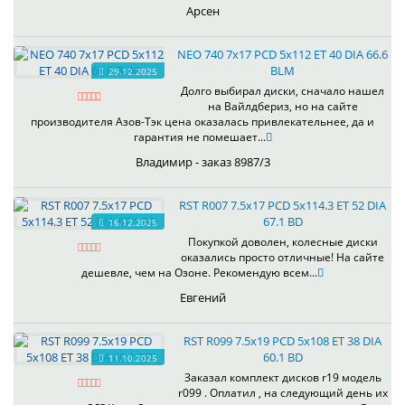
Арсен
NEO 740 7x17 PCD 5x112 ET 40 DIA 66.6
BLM
29.12.2025
Долго выбирал диски, сначало нашел
на Вайлдбериз, но на сайте
производителя Азов-Тэк цена оказалась привлекательнее, да и
гарантия не помешает...
Владимир - заказ 8987/3
RST R007 7.5x17 PCD 5x114.3 ET 52 DIA
67.1 BD
16.12.2025
Покупкой доволен, колесные диски
оказались просто отличные! На сайте
дешевле, чем на Озоне. Рекомендую всем...
Евгений
RST R099 7.5x19 PCD 5x108 ET 38 DIA
60.1 BD
11.10.2025
Заказал комплект дисков r19 модель
r099 . Оплатил , на следующий день их