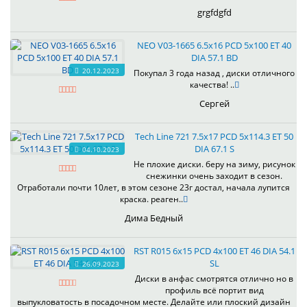
grgfdgfd
NEO V03-1665 6.5x16 PCD 5x100 ET 40
DIA 57.1 BD
20.12.2023
Покупал 3 года назад , диски отличного
качества! ..
Сергей
Tech Line 721 7.5x17 PCD 5x114.3 ET 50
DIA 67.1 S
04.10.2023
Не плохие диски. беру на зиму, рисунок
снежинки очень заходит в сезон.
Отработали почти 10лет, в этом сезоне 23г достал, начала лупится
краска. реаген..
Дима Бедный
RST R015 6x15 PCD 4x100 ET 46 DIA 54.1
SL
26.09.2023
Диски в анфас смотрятся отлично но в
профиль всё портит вид
выпукловатость в посадочном месте. Делайте или плоский дизайн