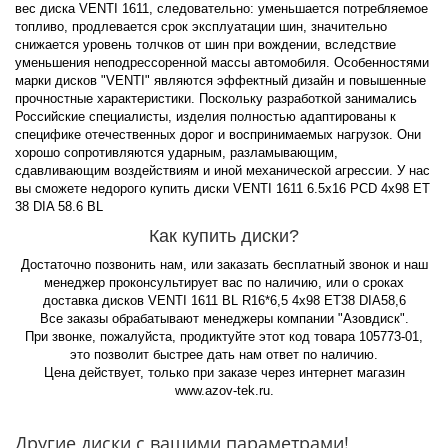
вес диска VENTI 1611, следовательно: уменьшается потребляемое
топливо, продлевается срок эксплуатации шин, значительно
снижается уровень толчков от шин при вождении, вследствие
уменьшения неподрессоренной массы автомобиля. Особенностями
марки дисков "VENTI" являются эффектный дизайн и повышенные
прочностные характеристики. Поскольку разработкой занимались
Российские специалисты, изделия полностью адаптированы к
специфике отечественных дорог и воспринимаемых нагрузок. Они
хорошо сопротивляются ударным, разламывающим,
сдавливающим воздействиям и иной механической агрессии. У нас
вы сможете недорого купить диски VENTI 1611 6.5x16 PCD 4x98 ET
38 DIA 58.6 BL
Как купить диски?
Достаточно позвонить нам, или заказать бесплатный звонок и наш
менеджер проконсультирует вас по наличию, или о сроках
доставка дисков VENTI 1611 BL R16*6,5 4x98 ET38 DIA58,6
Все заказы обрабатывают менеджеры компании "Азовдиск".
При звонке, пожалуйста, продиктуйте этот код товара 105773-01,
это позволит быстрее дать нам ответ по наличию.
Цена действует, только при заказе через интернет магазин
www.azov-tek.ru.
Другие диски с вашими параметрами!