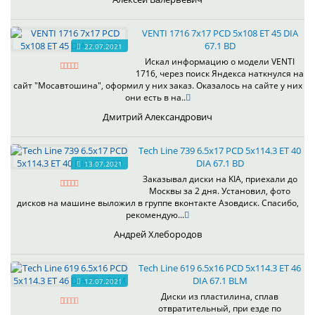
VENTI 1716 7x17 PCD 5x108 ET 45 DIA
67.1 BD
22.07.2021
Искал информацию о модели VENTI
1716, через поиск Яндекса наткнулся на
сайт "Мосавтошина", оформил у них заказ. Оказалось на сайте у них
они есть в на..
Дмитрий Александрович
Tech Line 739 6.5x17 PCD 5x114.3 ET 40
DIA 67.1 BD
13.07.2021
Заказывал диски на KIA, приехали до
Москвы за 2 дня. Установил, фото
дисков на машине выложил в группе вконтакте Азовдиск. Спасибо,
рекомендую...
Андрей Хлебородов
Tech Line 619 6.5x16 PCD 5x114.3 ET 46
DIA 67.1 BLM
12.07.2021
Диски из пластилина, сплав
отвратительный, при езде по