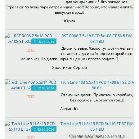
для хонды сивик 5-6го поколения.
Стреляют по всем параметрам идеально!!! Хорошо, что начали опять
выпускать их...
Юрик
RST R008 7.5x18 PCD 5x108 ET 50.5 DIA
63.4 BD
15.08.2024
Диски клевые. Жалко тут фотки нельзя
оставлять, да и сайт адски старый (вот
ленивые). Но диски норм. А ценник просто радует..
Хвостиков Сергей
Tech Line 403 5.5x14 PCD 4x98 ET 32 DIA
58.6 S
12.04.2024
Отличные диски! Привезли в коробках,
без косяков. Смотрятся топ..
Alexander
Tech Line 511 6x15 PCD 5x110 ET 37 DIA
65.1 BD
03.02.2024
fdgsfdgfdgfdgfdgdfgcdvsdfsfd..