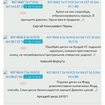
RST R067 7x17 PCD 5x114.3 ET 35 DIA
67.1 BD
30.11.2022
Купил на киа спортейдж,
отбалансировались хорошо. В
принципе доволен. Удачи вам в продажах. ..
Сергей Николаевич Пермь
RST R056 6.5x16 PCD 6x139.7 ET 50 DIA
92.5 SL
30.11.2022
Приобрёл диски на Хундай H1 подошли
идеально, никаких приставочных
колец, не потребовалось! Центральное отверстие, родное! ..
Алексей Воркута
RST R019 7.5x19 PCD 5x108 ET 50.5 DIA
63.4 BD
30.11.2022
Покупал диски на Форд,
укомплектовали колпачками Форд,
спасибо. Сами диски балансируются хорошо! Доволен ценой. ..
Аркадий заказ 2410/1