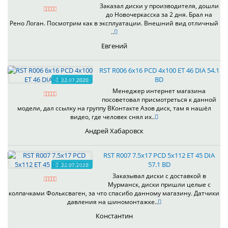
Заказал диски у производителя, дошли
до Новочеркасска за 2 дня. Брал на
Рено Логан. Посмотрим как в эксплуатации. Внешний вид отличный
..
Евгений
RST R006 6x16 PCD 4x100 ET 46 DIA 54.1
BD
22.07.2020
Менеджер интернет магазина
посоветовал присмотреться к данной
модели, дал ссылку на группу ВКонтакте Азов диск, там я нашёл
видео, где человек снял их..
Андрей Хабаровск
RST R007 7.5x17 PCD 5x112 ET 45 DIA
57.1 BD
22.07.2020
Заказывал диски с доставкой в
Мурманск, диски пришли целые с
колпачками Фольксваген, за что спасибо данному магазину. Датчики
давления на шиномонтажке..
Константин