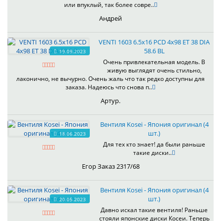
или впуклый, так более совре..
Андрей
VENTI 1603 6.5x16 PCD 4x98 ET 38 DIA
58.6 BL
19.09.2023
Очень привлекательная модель. В
живую выглядят очень стильно,
лаконично, не вычурно. Очень жаль что так редко доступны для
заказа. Надеюсь что снова п..
Артур.
Вентиля Kosei - Япония оригинал (4
шт.)
18.06.2023
Для тех кто знает! да были раньше
такие диски..
Егор Заказ 2317/68
Вентиля Kosei - Япония оригинал (4
шт.)
20.05.2023
Давно искал такие вентиля! Раньше
стояли японские диски Косеи. Теперь