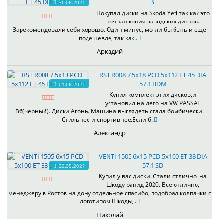
S
30.06.2021
Покупал диски на Skoda Yeti так как это
точная копия заводских дисков.
Зарекомендовали себя хорошо. Один минус, могли бы быть и ещё
подешевле, так как..
Аркадий
RST R008 7.5x18 PCD 5x112 ET 45 DIA
57.1 BDM
01.06.2021
Купил комплект этих дисков,и
установил на лето на VW PASSAT
B6(чёрный). Диски Агонь. Машина выглядеть стала бомбически.
Стильнее и спортивнее.Если б..
Александр
VENTI 1505 6x15 PCD 5x100 ET 38 DIA
57.1 SD
22.05.2021
Купил у вас диски. Стали отлично, на
Шкоду рапид 2020. Все отлично,
менеджеру в Ростов на дону отдельное спасибо, подобрал колпачки с
логотипом Шкоды,..
Николай