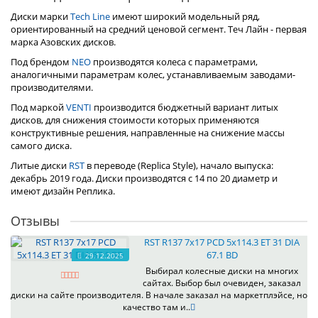
Диски марки
Tech Line
имеют широкий модельный ряд,
ориентированный на средний ценовой сегмент. Теч Лайн - первая
марка Азовских дисков.
Под брендом
NEO
производятся колеса с параметрами,
аналогичными параметрам колес, устанавливаемым заводами-
производителями.
Под маркой
VENTI
производится бюджетный вариант литых
дисков, для снижения стоимости которых применяются
конструктивные решения, направленные на снижение массы
самого диска.
Литые диски
RST
в переводе (Replica Style), начало выпуска:
декабрь 2019 года. Диски производятся с 14 по 20 диаметр и
имеют дизайн Реплика.
Отзывы
RST R137 7x17 PCD 5x114.3 ET 31 DIA
67.1 BD
29.12.2025
Выбирал колесные диски на многих
сайтах. Выбор был очевиден, заказал
диски на сайте производителя. В начале заказал на маркетплэйсе, но
качество там и..