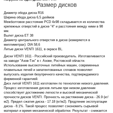
Размер дисков
Диаметр обода диска R16
Ширина обода диска 6,5 дюймов
Межболтовое расстояние PCD 4x98 складывается из количества
крепежных отверстий в диске "4" и расстояния между ними в 98
мм.
Вылет диска ET 38
Диаметр центрального отверстия в диске (измеряется в
миллиметрах): DIA 58,6
Литые диски VENTI 1611, в окрасе BL.
Диски VENTI 1611 - Российский производитель. Изготавливаются
на заводе "Азов-Тэк" в г. Азове, Ростовской области.
Использование высокоточных литейных машин, современных
плавильных печей и запатентованных сплавов позволяет
выпускать изделия безупречного качества, подтверждаемого
фирменной гарантией.
Диск литой VENTI 1611 изготовлен по технологии низкого давления.
Процесс изготовления дисков литьем при низком давлении
способствует достижению легкости и высокой механической
прочности дисков VENTI. Прочность на растяжение диска - 26.9 (кг/
м2). Предел сжатия диска - 17.18 (кг/м2). Продление эксплуатации
диска - 8.1%. Такой процесс позволяет сэкономить сырьевой
материал и время механической обработки. Результат - снижается