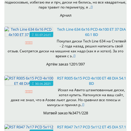
подмосковью, избегаю ям и прч, диски не бились, но все квадратные,
пара травит по периметру, я ..
Арчил
Tech Line 634 6x16 PCD 4x100 ET 37 DIA
60.1 BD
03.07.2021
Покупал диски Tech Line 634 на Степвей
- 2 года назад, решил написать свой
отзыв. Смотрятся диски на машине как надо (как я и хотел). За это
время с э..
Артём заказ 1201/397
RST R005 6x15 PCD 4x100 ET 48 DIA 54.1
BD
30.06.2021
Искал на Авито штампованные диски,
хотел купить. Наткнулся на ваш сайт,
даже не знал, что в Азове льют диски. Но сравнил все плюсы и
минусы и принял р..
Матвей заказ №3471/228
RST R047 7x17 PCD 5x112 ET 45 DIA 57.1