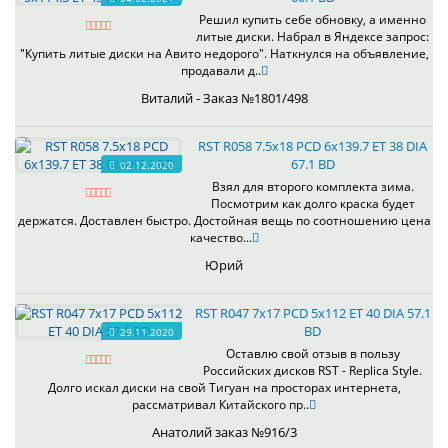
Решил купить себе обновку, а именно
литые диски. Набрал в Яндексе запрос:
"Купить литые диски на Авито недорого". Наткнулся на объявление,
продавали д..
Виталий - Заказ №1801/498
RST R058 7.5x18 PCD 6x139.7 ET 38 DIA
67.1 BD
02.12.2020
Взял для второго комплекта зима.
Посмотрим как долго краска будет
держатся. Доставлен быстро. Достойная вещь по соотношению цена
качество...
Юрий
RST R047 7x17 PCD 5x112 ET 40 DIA 57.1
BD
29.11.2020
Оставлю свой отзыв в пользу
Российских дисков RST - Replica Style.
Долго искал диски на свой Тигуан на просторах интернета,
рассматривал Китайского пр..
Анатолий заказ №916/3