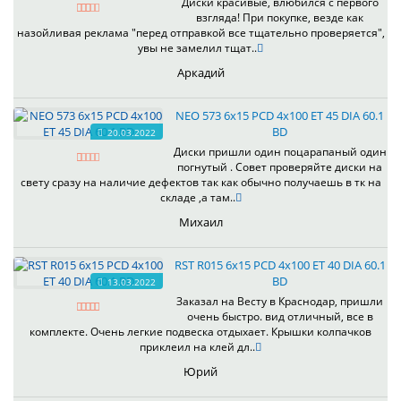
Диски красивые, влюбился с первого
взгляда! При покупке, везде как
назойливая реклама "перед отправкой все тщательно проверяется",
увы не замелил тщат..
Аркадий
NEO 573 6x15 PCD 4x100 ET 45 DIA 60.1
BD
20.03.2022
Диски пришли один поцарапаный один
погнутый . Совет проверяйте диски на
свету сразу на наличие дефектов так как обычно получаешь в тк на
складе ,а там..
Михаил
RST R015 6x15 PCD 4x100 ET 40 DIA 60.1
BD
13.03.2022
Заказал на Весту в Краснодар, пришли
очень быстро. вид отличный, все в
комплекте. Очень легкие подвеска отдыхает. Крышки колпачков
приклеил на клей дл..
Юрий