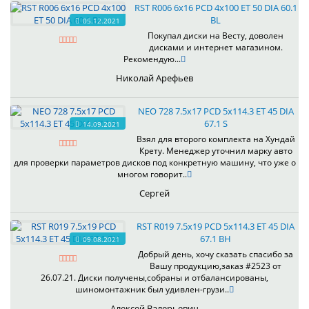
RST R006 6x16 PCD 4x100 ET 50 DIA 60.1
BL
05.12.2021
Покупал диски на Весту, доволен
дисками и интернет магазином.
Рекомендую...
Николай Арефьев
NEO 728 7.5x17 PCD 5x114.3 ET 45 DIA
67.1 S
14.09.2021
Взял для второго комплекта на Хундай
Крету. Менеджер уточнил марку авто
для проверки параметров дисков под конкретную машину, что уже о
многом говорит..
Сергей
RST R019 7.5x19 PCD 5x114.3 ET 45 DIA
67.1 BH
09.08.2021
Добрый день, хочу сказать спасибо за
Вашу продукцию,заказ #2523 от
26.07.21. Диски получены,собраны и отбалансированы,
шиномонтажник был удивлен-грузи..
Алексей Валерьевич