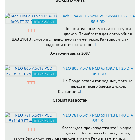
Джони Москва
Tech Line 403 5.5x14 PCD 4x98 ET 32 DIA
58.6 BD
18.12.2021
Положительные эмоции от покупки
дисков. Приобретал для автомобиля
ВАЗ 21010 , смотрятся довольно таки не плохо. Как говорится -
поддержи отечественног..
Анатолий заказ 2087
NEO 805 7.5x18 PCD 6x139.7 ET 25 DIA
106.1 BD
17.12.2021
На Прадо встали как родные, фото не
передаёт всего блеска дисков.
Красивые. ..
Сармат Казахстан
NEO 781 6.5x17 PCD 5x114.3 ET 40 DIA
66.1 S
17.12.2021
Долго ждал производства этой модели
дисков. Поставил себе на Дастера,
также было укомплектованы колпачками Рено и вентилями.