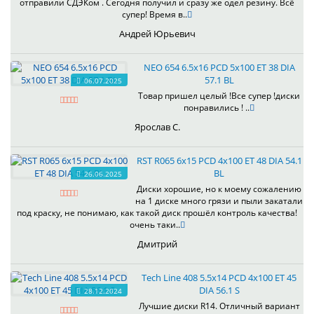
отправили СДЭКом . Сегодня получил и сразу же одел резину. Всё
супер! Время в..
Андрей Юрьевич
NEO 654 6.5x16 PCD 5x100 ET 38 DIA
57.1 BL
06.07.2025
Товар пришел целый !Все супер !диски
понравились ! ..
Ярослав С.
RST R065 6x15 PCD 4x100 ET 48 DIA 54.1
BL
26.06.2025
Диски хорошие, но к моему сожалению
на 1 диске много грязи и пыли закатали
под краску, не понимаю, как такой диск прошёл контроль качества!
очень таки..
Дмитрий
Tech Line 408 5.5x14 PCD 4x100 ET 45
DIA 56.1 S
28.12.2024
Лучшие диски R14. Отличный вариант