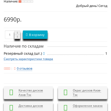
Наличие:
Добрый день! Сегодня
Суббота 8 ав
6990р.
В корзину
Наличие по складам
Резервный склад (шт.)
1
Смотреть характеристики товара
0 отзывов
Качество дисков
Окрас дисков Азов-
Азов-Тэк
Тэк
Доставка дисков
Оформление заказа