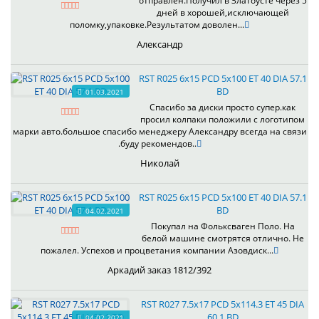
отправлен.Получил в Златоусте через 5
дней в хорошей,исключающей
поломку,упаковке.Результатом доволен...
Александр
RST R025 6x15 PCD 5x100 ET 40 DIA 57.1
BD
01.03.2021
Спасибо за диски просто супер.как
просил колпаки положили с логотипом
марки авто.большое спасибо менеджеру Александру всегда на связи
.буду рекомендов..
Николай
RST R025 6x15 PCD 5x100 ET 40 DIA 57.1
BD
04.02.2021
Покупал на Фольксваген Поло. На
белой машине смотрятся отлично. Не
пожалел. Успехов и процветания компании Азовдиск...
Аркадий заказ 1812/392
RST R027 7.5x17 PCD 5x114.3 ET 45 DIA
60.1 BD
04.02.2021