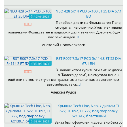
NEO 428 5x14 PCD 5x100 ET 35 DIA 57.1
BD
10.05.2021
Приобрел диски на Фольксваген Поло,
смотрятся на отлично. Укомплектовали
колпачками Фольксваген в подарок и дали вентиля. Доволен, буду
вас рекомендов..
Анатолий Новочеркасск
RST R007 7.5x17 PCD 5x114.3 ET 52 DIA
67.1 BH
09.05.2021
В начале хотел купить эти литые диски
в "Колёса даром", но смутила цена и
ещё они не комплектуют центральными колпачками с логотипом
автомобиля, такж..
Алексей Рудов
Крышка Tech Line, Neo, к дискам TL
622, TL 652, TL 722, под сверловку
6х139.7, блестящий
08.04.2021
Заказ был оформлен и довольно быстро