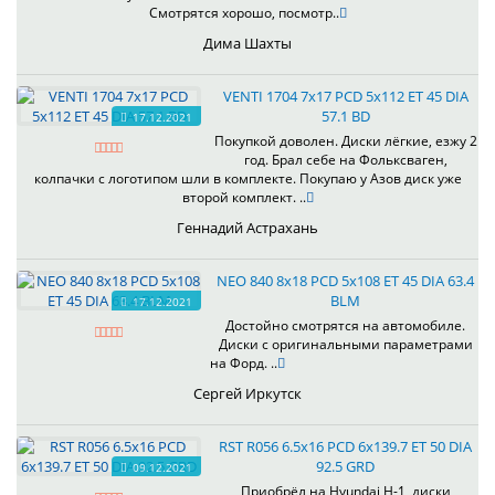
Смотрятся хорошо, посмотр..
Дима Шахты
VENTI 1704 7x17 PCD 5x112 ET 45 DIA
57.1 BD
17.12.2021
Покупкой доволен. Диски лёгкие, езжу 2
год. Брал себе на Фольксваген,
колпачки с логотипом шли в комплекте. Покупаю у Азов диск уже
второй комплект. ..
Геннадий Астрахань
NEO 840 8x18 PCD 5x108 ET 45 DIA 63.4
BLM
17.12.2021
Достойно смотрятся на автомобиле.
Диски с оригинальными параметрами
на Форд. ..
Сергей Иркутск
RST R056 6.5x16 PCD 6x139.7 ET 50 DIA
92.5 GRD
09.12.2021
Приобрёл на Hyundai H-1, диски