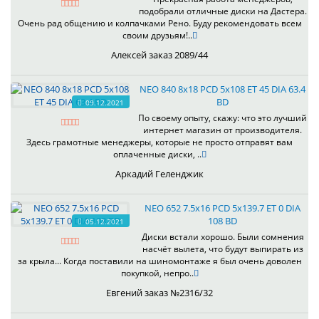
подобрали отличные диски на Дастера.
Очень рад общению и колпачками Рено. Буду рекомендовать всем
своим друзьям!..
Алексей заказ 2089/44
NEO 840 8x18 PCD 5x108 ET 45 DIA 63.4
BD
09.12.2021
По своему опыту, скажу: что это лучший
интернет магазин от производителя.
Здесь грамотные менеджеры, которые не просто отправят вам
оплаченные диски, ..
Аркадий Геленджик
NEO 652 7.5x16 PCD 5x139.7 ET 0 DIA
108 BD
05.12.2021
Диски встали хорошо. Были сомнения
насчёт вылета, что будут выпирать из
за крыла... Когда поставили на шиномонтаже я был очень доволен
покупкой, непро..
Евгений заказ №2316/32