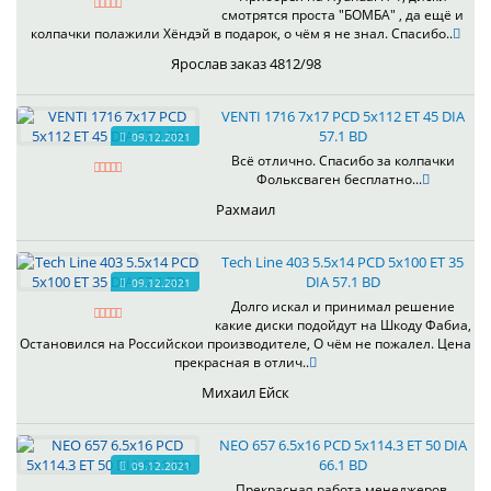
смотрятся проста "БОМБА" , да ещё и
колпачки полажили Хёндэй в подарок, о чём я не знал. Спасибо..
Ярослав заказ 4812/98
VENTI 1716 7x17 PCD 5x112 ET 45 DIA
57.1 BD
09.12.2021
Всё отлично. Спасибо за колпачки
Фольксваген бесплатно...
Рахмаил
Tech Line 403 5.5x14 PCD 5x100 ET 35
DIA 57.1 BD
09.12.2021
Долго искал и принимал решение
какие диски подойдут на Шкоду Фабиа,
Остановился на Российскои производителе, О чём не пожалел. Цена
прекрасная в отлич..
Михаил Ейск
NEO 657 6.5x16 PCD 5x114.3 ET 50 DIA
66.1 BD
09.12.2021
Прекрасная работа менеджеров,