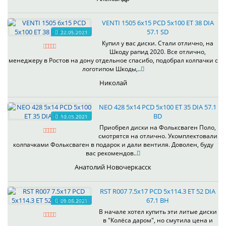
VENTI 1505 6x15 PCD 5x100 ET 38 DIA
57.1 SD
22.05.2021
Купил у вас диски. Стали отлично, на
Шкоду рапид 2020. Все отлично,
менеджеру в Ростов на дону отдельное спасибо, подобрал колпачки с
логотипом Шкоды,..
Николай
NEO 428 5x14 PCD 5x100 ET 35 DIA 57.1
BD
10.05.2021
Приобрел диски на Фольксваген Поло,
смотрятся на отлично. Укомплектовали
колпачками Фольксваген в подарок и дали вентиля. Доволен, буду
вас рекомендов..
Анатолий Новочеркасск
RST R007 7.5x17 PCD 5x114.3 ET 52 DIA
67.1 BH
09.05.2021
В начале хотел купить эти литые диски
в "Колёса даром", но смутила цена и