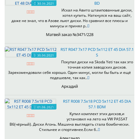
BD
30.06.2021
Искал на Авито штампованные диски,
хотел купить. Наткнулся на ваш сайт,
даже не знал, что в Азове льют диски. Но сравнил все плюсы и
минусы и принял р..
Матвей заказ №3471/228
RST R047 7x17 PCD 5x112 ET 45 DIA 57.1
S
30.06.2021
Покупал диски на Skoda Yeti так как это
точная копия заводских дисков.
Зарекомендовали себя хорошо. Один минус, могли бы быть и ещё
подешевле, так как..
Аркадий
RST R008 7.5x18 PCD 5x112 ET 45 DIA
57.1 BDM
01.06.2021
Купил комплект этих дисков,и
установил на лето на VW PASSAT
B6(чёрный). Диски Агонь. Машина выглядеть стала бомбически.
Стильнее и спортивнее.Если б..
Александр