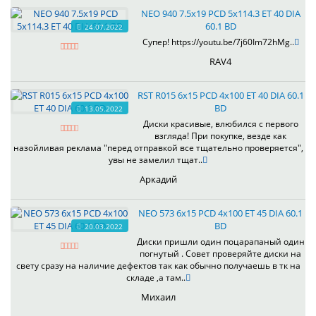
NEO 940 7.5x19 PCD 5x114.3 ET 40 DIA
60.1 BD
24.07.2022
Супер! https://youtu.be/7j60Im72hMg..
RAV4
RST R015 6x15 PCD 4x100 ET 40 DIA 60.1
BD
13.05.2022
Диски красивые, влюбился с первого
взгляда! При покупке, везде как
назойливая реклама "перед отправкой все тщательно проверяется",
увы не замелил тщат..
Аркадий
NEO 573 6x15 PCD 4x100 ET 45 DIA 60.1
BD
20.03.2022
Диски пришли один поцарапаный один
погнутый . Совет проверяйте диски на
свету сразу на наличие дефектов так как обычно получаешь в тк на
складе ,а там..
Михаил