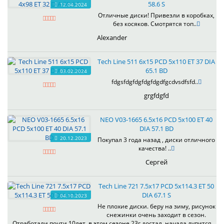
58.6 S
12.04.2024
Отличные диски! Привезли в коробках,
без косяков. Смотрятся топ..
Alexander
Tech Line 511 6x15 PCD 5x110 ET 37 DIA
65.1 BD
03.02.2024
fdgsfdgfdgfdgfdgdfgcdvsdfsfd..
grgfdgfd
NEO V03-1665 6.5x16 PCD 5x100 ET 40
DIA 57.1 BD
20.12.2023
Покупал 3 года назад , диски отличного
качества! ..
Сергей
Tech Line 721 7.5x17 PCD 5x114.3 ET 50
DIA 67.1 S
04.10.2023
Не плохие диски. беру на зиму, рисунок
снежинки очень заходит в сезон.
Отработали почти 10лет, в этом сезоне 23г достал, начала лупится