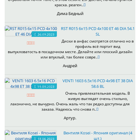
краска. реаген..
Дима Бедный
RST R015 6x15 PCD 4x100 ET 46 DIA 54.1
SL
26.09.2023
Диски в анфас смотрятся отлично но в
профиль всё портит вид
выпукловатость в посадочном месте. Делайте или плоский дизайн
или впуклый, так более совре..
Андрей
VENTI 1603 6.5x16 PCD 4x98 ET 38 DIA
58.6 BL
19.09.2023
Очень привлекательная модель. В
живую выглядят очень стильно,
лаконично, не вычурно. Очень жаль что так редко доступны для
заказа. Надеюсь что снова п..
Артур.
Вентиля Kosei - Япония оригинал (4
шт.)
18.06.2023