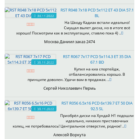
RST R048 7x18 PCD 5x112 ET 43 DIA 57.1
BL
30.11.2022
На Шкоду Кадиак встали идеально!
Смущал вылет диска, но в итоге всё
хорошо! Посмотрим как в эксплуатации, ставлю пока 4) ..
Москва Даниил заказ 2474
RST R067 7x17 PCD 5x114.3 ET 35 DIA
67.1 BD
30.11.2022
Купил на киа спортейдж,
отбалансировались хорошо. В
принципе доволен. Удачи вам в продажах. ..
Сергей Николаевич Пермь
RST R056 6.5x16 PCD 6x139.7 ET 50 DIA
92.5 SL
30.11.2022
Приобрёл диски на Хундай H1 подошли
идеально, никаких приставочных
колец, не потребовалось! Центральное отверстие, родное! ..
Алексей Воркута