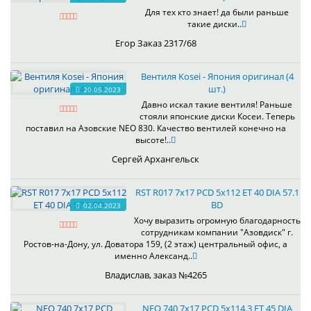
Для тех кто знает! да были раньше
такие диски..
Егор Заказ 2317/68
Вентиля Kosei - Япония оригинал (4
шт.)
20.05.2023
Давно искал такие вентиля! Раньше
стояли японские диски Косеи. Теперь
поставил на Азовские NEO 830. Качество вентилей конечно на
высоте!..
Сергей Архангельск
RST R017 7x17 PCD 5x112 ET 40 DIA 57.1
BD
02.04.2023
Хочу выразить огромную благодарность
сотрудникам компании "Азовдиск" г.
Ростов-на-Дону, ул. Доватора 159, (2 этаж) центральный офис, а
именно Александ..
Владислав, заказ №4265
NEO 740 7x17 PCD 5x114.3 ET 45 DIA