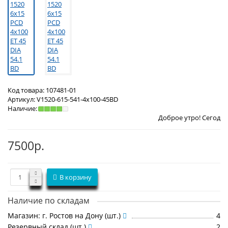
Код товара:
107481-01
Артикул:
V1520-615-541-4x100-45BD
Наличие:
Доброе утро! Сегодня
Суббота 8 а
7500р.
В корзину
Наличие по складам
Магазин: г. Ростов на Дону (шт.)
4
Резервный склад (шт.)
2