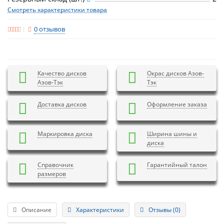
Смотреть характеристики товара
0 отзывов
Качество дисков
Окрас дисков Азов-
Азов-Тэк
Тэк
Доставка дисков
Оформление заказа
Маркировка диска
Ширина шины и
диска
Справочник
Гарантийный талон
размеров
Описание
Характеристики
Отзывы (0)