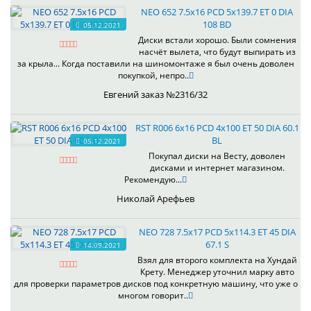
NEO 652 7.5x16 PCD 5x139.7 ET 0 DIA
108 BD
05.12.2021
Диски встали хорошо. Были сомнения
насчёт вылета, что будут выпирать из
за крыла... Когда поставили на шиномонтаже я был очень доволен
покупкой, непро..
Евгений заказ №2316/32
RST R006 6x16 PCD 4x100 ET 50 DIA 60.1
BL
05.12.2021
Покупал диски на Весту, доволен
дисками и интернет магазином.
Рекомендую...
Николай Арефьев
NEO 728 7.5x17 PCD 5x114.3 ET 45 DIA
67.1 S
14.09.2021
Взял для второго комплекта на Хундай
Крету. Менеджер уточнил марку авто
для проверки параметров дисков под конкретную машину, что уже о
многом говорит..