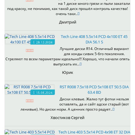
на 1 диске много грязи и пыли закатали
под краску, не понимаю, как такой диск прошёл контроль качества!
очень таки..
Дмитрий
Tech Line 408 5.5x14 PCD 4x100 ET 45
DIA 56.1 S
28.12.2024
Лучшие диски R14. Отличный вариант
для хонды сивик 5-6го поколения.
Стреляют по всем параметрам идеально!!! Хорошо, что начали опять
выпускать их...
Юрик
RST R008 7.5x18 PCD 5x108 ET 50.5 DIA
63.4 BD
15.08.2024
Диски клевые. Жалко тут фотки нельзя
оставлять, да и сайт адски старый (вот
ленивые). Но диски норм. А ценник просто радует..
Хвостиков Сергей
Tech Line 403 5.5x14 PCD 4x98 ET 32 DIA