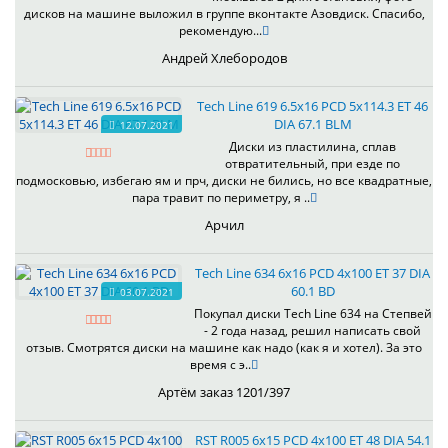
дисков на машине выложил в группе вконтакте Азовдиск. Спасибо,
рекомендую...
Андрей Хлебородов
Tech Line 619 6.5x16 PCD 5x114.3 ET 46
DIA 67.1 BLM
12.07.2021
Диски из пластилина, сплав
отвратительный, при езде по
подмосковью, избегаю ям и прч, диски не бились, но все квадратные,
пара травит по периметру, я ..
Арчил
Tech Line 634 6x16 PCD 4x100 ET 37 DIA
60.1 BD
03.07.2021
Покупал диски Tech Line 634 на Степвей
- 2 года назад, решил написать свой
отзыв. Смотрятся диски на машине как надо (как я и хотел). За это
время с э..
Артём заказ 1201/397
RST R005 6x15 PCD 4x100 ET 48 DIA 54.1