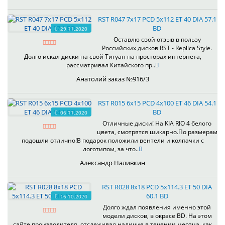
RST R047 7x17 PCD 5x112 ET 40 DIA 57.1
BD
29.11.2020
Оставлю свой отзыв в пользу
Российских дисков RST - Replica Style.
Долго искал диски на свой Тигуан на просторах интернета,
рассматривал Китайского пр..
Анатолий заказ №916/3
RST R015 6x15 PCD 4x100 ET 46 DIA 54.1
BD
06.11.2020
Отличные диски! На KIA RIO 4 белого
цвета, смотрятся шикарно.По размерам
подошли отлично!В подарок положили вентели и колпачки с
логотипом, за что..
Александр Наливкин
RST R028 8x18 PCD 5x114.3 ET 50 DIA
60.1 BD
16.10.2020
Долго ждал появления именно этой
модели дисков, в окрасе BD. На этом
сайте производителя, отслеживал наличие в течении месяца, как