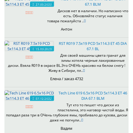
67.1 BLM
27.03.2023
Дисков нет в наличии. Но написано что
есть. Обновляйте статус наличия
товара пожалуйста ..
Антон
RST R019 7.5x19 PCD 5x114.3 ET 45 DIA
67.1 BL
15.03.2023
Для своей машины цвета гранат для
зимы хотела черные лакированные
диски. Взяла R019 в окрасе BL.Это ОЧЕНЬ красиво на белом снегу !
Живу в Сибири, пл..
Елена / заказ 4732
Tech Line 619 6.5x16 PCD 5x114.3 ET 46
DIA 67.1 BLM
07.12.2022
Тут кто то пишет что диски из
пластелина, это наговор чистой воды. Я
попадал раза три в ОЧень глубокие ямы, пробивало до кузова, диски
даже не погнули..
Вадим