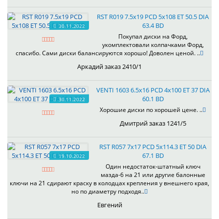
RST R019 7.5x19 PCD 5x108 ET 50.5 DIA
63.4 BD
30.11.2022
Покупал диски на Форд,
укомплектовали колпачками Форд,
спасибо. Сами диски балансируются хорошо! Доволен ценой. ..
Аркадий заказ 2410/1
VENTI 1603 6.5x16 PCD 4x100 ET 37 DIA
60.1 BD
30.11.2022
Хорошие диски по хорошей цене. ..
Дмитрий заказ 1241/5
RST R057 7x17 PCD 5x114.3 ET 50 DIA
67.1 BD
19.10.2022
Один недостаток-штатный ключ
мазда-6 на 21 или другие балонные
ключи на 21 сдирают краску в колодцах крепления у внешнего края,
но по диаметру подходя..
Евгений