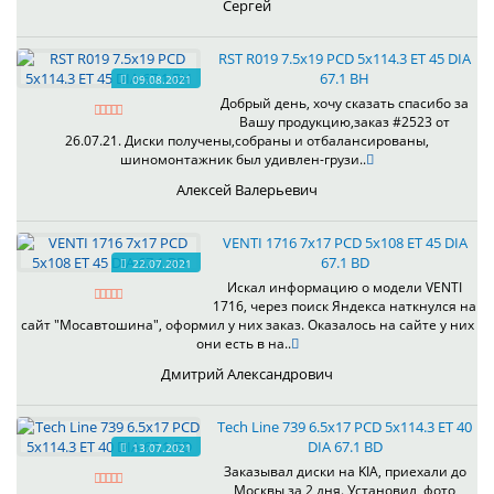
Сергей
RST R019 7.5x19 PCD 5x114.3 ET 45 DIA
67.1 BH
09.08.2021
Добрый день, хочу сказать спасибо за
Вашу продукцию,заказ #2523 от
26.07.21. Диски получены,собраны и отбалансированы,
шиномонтажник был удивлен-грузи..
Алексей Валерьевич
VENTI 1716 7x17 PCD 5x108 ET 45 DIA
67.1 BD
22.07.2021
Искал информацию о модели VENTI
1716, через поиск Яндекса наткнулся на
сайт "Мосавтошина", оформил у них заказ. Оказалось на сайте у них
они есть в на..
Дмитрий Александрович
Tech Line 739 6.5x17 PCD 5x114.3 ET 40
DIA 67.1 BD
13.07.2021
Заказывал диски на KIA, приехали до
Москвы за 2 дня. Установил, фото