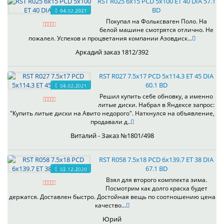
RST R025 6x15 PCD 5x100 ET 40 DIA 57.1
BD
04.02.2021
Покупал на Фольксваген Поло. На
белой машине смотрятся отлично. Не
пожалел. Успехов и процветания компании Азовдиск...
Аркадий заказ 1812/392
RST R027 7.5x17 PCD 5x114.3 ET 45 DIA
60.1 BD
04.02.2021
Решил купить себе обновку, а именно
литые диски. Набрал в Яндексе запрос:
"Купить литые диски на Авито недорого". Наткнулся на объявление,
продавали д..
Виталий - Заказ №1801/498
RST R058 7.5x18 PCD 6x139.7 ET 38 DIA
67.1 BD
02.12.2020
Взял для второго комплекта зима.
Посмотрим как долго краска будет
держатся. Доставлен быстро. Достойная вещь по соотношению цена
качество...
Юрий