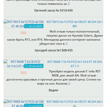
только появились за..
Евгений заказ № 0310/439
RST R015 6x15 PCD 4x100 ET 46 DIA 54.1
BD
28.08.2020
Мой отзыв только положительный,
покупал диски на Hyundai Solaris. Думал
какие брать R15, или R16. Менеджер данного интернет магазина
убедил всё таки в..
Аркадий заказ №1308/435
RST R008 7.5x18 PCD 5x114.3 ET 45 DIA
67.1 S
08.08.2020
Приобрёл модель дисков X`trike RST
R008, для своей KIA. Мой отзыв -
достаточно красивые и прочные диски для своей цены. Сгонял на
море на них. Косяков..
Вадим
RST R005 6x15 PCD 4x100 ET 40 DIA 60.1
SL
07.08.2020