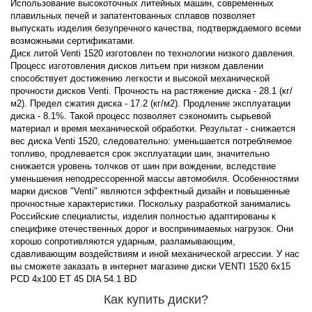
Использование высокоточных литейных машин, современных
плавильных печей и запатентованных сплавов позволяет
выпускать изделия безупречного качества, подтверждаемого всеми
возможными сертификатами.
Диск литой Venti 1520 изготовлен по технологии низкого давления.
Процесс изготовления дисков литьем при низком давлении
способствует достижению легкости и высокой механической
прочности дисков Venti. Прочность на растяжение диска - 28.1 (кг/
м2). Предел сжатия диска - 17.2 (кг/м2). Продление эксплуатации
диска - 8.1%. Такой процесс позволяет сэкономить сырьевой
материал и время механической обработки. Результат - снижается
вес диска Venti 1520, следовательно: уменьшается потребляемое
топливо, продлевается срок эксплуатации шин, значительно
снижается уровень толчков от шин при вождении, вследствие
уменьшения неподрессоренной массы автомобиля. Особенностями
марки дисков "Venti" являются эффектный дизайн и повышенные
прочностные характеристики. Поскольку разработкой занимались
Российские специалисты, изделия полностью адаптированы к
специфике отечественных дорог и воспринимаемых нагрузок. Они
хорошо сопротивляются ударным, разламывающим,
сдавливающим воздействиям и иной механической агрессии. У нас
вы сможете заказать в интернет магазине диски VENTI 1520 6x15
PCD 4x100 ET 45 DIA 54.1 BD
Как купить диски?