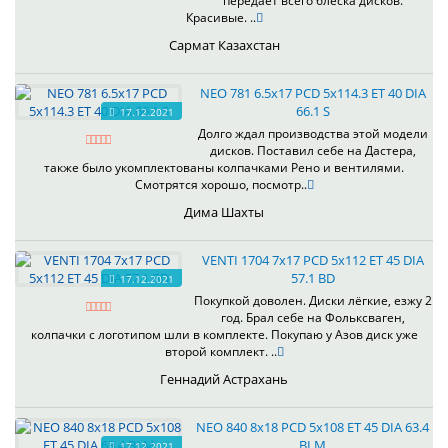
передаёт всего блеска дисков.
Красивые. ..
Сармат Казахстан
NEO 781 6.5x17 PCD 5x114.3 ET 40 DIA
66.1 S
17.12.2021
Долго ждал производства этой модели
дисков. Поставил себе на Дастера,
также было укомплектованы колпачками Рено и вентилями.
Смотрятся хорошо, посмотр..
Дима Шахты
VENTI 1704 7x17 PCD 5x112 ET 45 DIA
57.1 BD
17.12.2021
Покупкой доволен. Диски лёгкие, езжу 2
год. Брал себе на Фольксваген,
колпачки с логотипом шли в комплекте. Покупаю у Азов диск уже
второй комплект. ..
Геннадий Астрахань
NEO 840 8x18 PCD 5x108 ET 45 DIA 63.4
BLM
17.12.2021