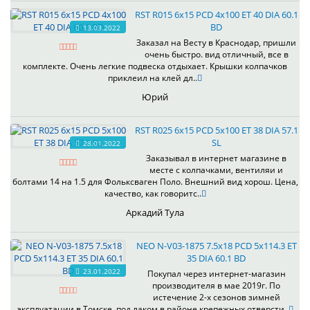
RST R015 6x15 PCD 4x100 ET 40 DIA 60.1
BD
13.03.2022
Заказал на Весту в Краснодар, пришли
очень быстро. вид отличный, все в
комплекте. Очень легкие подвеска отдыхает. Крышки колпачков
приклеил на клей дл..
Юрий
RST R025 6x15 PCD 5x100 ET 38 DIA 57.1
SL
28.01.2022
Заказывал в интернет магазине в
месте с колпачками, вентиляи и
болтами 14 на 1.5 для Фольксваген Поло. Внешний вид хорош. Цена,
качество, как говоритс..
Аркадий Тула
NEO N-V03-1875 7.5x18 PCD 5x114.3 ET
35 DIA 60.1 BD
23.01.2022
Покупал через интернет-магазин
производителя в мае 2019г. По
истечение 2-х сезонов зимней
эксплуатации в Томске, под лаком в районе крепежных отверсти..