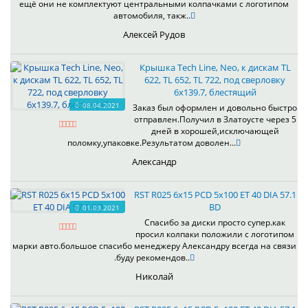
ещё они не комплектуют центральными колпачками с логотипом
автомобиля, такж..
Алексей Рудов
Крышка Tech Line, Neo, к дискам TL
622, TL 652, TL 722, под сверловку
6х139.7, блестящий
08.04.2021
Заказ был оформлен и довольно быстро
отправлен.Получил в Златоусте через 5
дней в хорошей,исключающей
поломку,упаковке.Результатом доволен...
Александр
RST R025 6x15 PCD 5x100 ET 40 DIA 57.1
BD
01.03.2021
Спасибо за диски просто супер.как
просил колпаки положили с логотипом
марки авто.большое спасибо менеджеру Александру всегда на связи
.буду рекомендов..
Николай