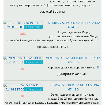
идеально, никаких приставочных
колец, не потребовалось! Центральное отверстие, родное! ..
Алексей Воркута
RST R019 7.5x19 PCD 5x108 ET 50.5 DIA
63.4 BD
30.11.2022
Покупал диски на Форд,
укомплектовали колпачками Форд,
спасибо. Сами диски балансируются хорошо! Доволен ценой. ..
Аркадий заказ 2410/1
VENTI 1603 6.5x16 PCD 4x100 ET 37 DIA
60.1 BD
30.11.2022
Хорошие диски по хорошей цене. ..
Дмитрий заказ 1241/5
RST R057 7x17 PCD 5x114.3 ET 50 DIA
67.1 BD
19.10.2022
Один недостаток-штатный ключ
мазда-6 на 21 или другие балонные
ключи на 21 сдирают краску в колодцах крепления у внешнего края,