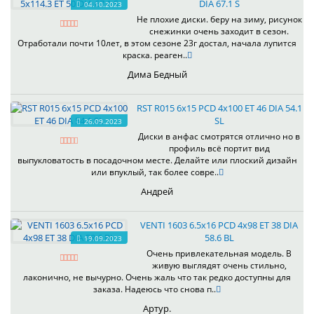
DIA 67.1 S
04.10.2023
Не плохие диски. беру на зиму, рисунок
снежинки очень заходит в сезон.
Отработали почти 10лет, в этом сезоне 23г достал, начала лупится
краска. реаген..
Дима Бедный
RST R015 6x15 PCD 4x100 ET 46 DIA 54.1
SL
26.09.2023
Диски в анфас смотрятся отлично но в
профиль всё портит вид
выпукловатость в посадочном месте. Делайте или плоский дизайн
или впуклый, так более совре..
Андрей
VENTI 1603 6.5x16 PCD 4x98 ET 38 DIA
58.6 BL
19.09.2023
Очень привлекательная модель. В
живую выглядят очень стильно,
лаконично, не вычурно. Очень жаль что так редко доступны для
заказа. Надеюсь что снова п..
Артур.