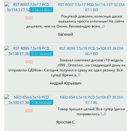
RST R007 7.5x17 PCD 5x114.3 ET 52 DIA
67.1 BD
16.12.2025
Покупкой доволен, колесные диски
оказались просто отличные! На сайте
дешевле, чем на Озоне. Рекомендую всем...
Евгений
RST R099 7.5x19 PCD 5x108 ET 38 DIA
60.1 BD
11.10.2025
Заказал комплект дисков r19 модель
r099 . Оплатил , на следующий день их
отправили СДЭКом . Сегодня получил и сразу же одел резину. Всё
супер! Время в..
Андрей Юрьевич
NEO 654 6.5x16 PCD 5x100 ET 38 DIA
57.1 BL
06.07.2025
Товар пришел целый !Все супер !диски
понравились ! ..
Ярослав С.