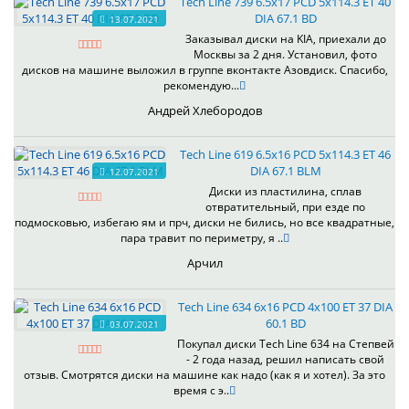
Tech Line 739 6.5x17 PCD 5x114.3 ET 40
DIA 67.1 BD
13.07.2021
Заказывал диски на KIA, приехали до
Москвы за 2 дня. Установил, фото
дисков на машине выложил в группе вконтакте Азовдиск. Спасибо,
рекомендую...
Андрей Хлебородов
Tech Line 619 6.5x16 PCD 5x114.3 ET 46
DIA 67.1 BLM
12.07.2021
Диски из пластилина, сплав
отвратительный, при езде по
подмосковью, избегаю ям и прч, диски не бились, но все квадратные,
пара травит по периметру, я ..
Арчил
Tech Line 634 6x16 PCD 4x100 ET 37 DIA
60.1 BD
03.07.2021
Покупал диски Tech Line 634 на Степвей
- 2 года назад, решил написать свой
отзыв. Смотрятся диски на машине как надо (как я и хотел). За это
время с э..