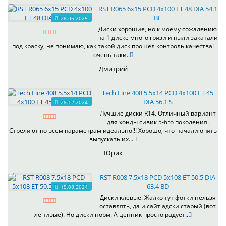
RST R065 6x15 PCD 4x100 ET 48 DIA 54.1
BL
26.06.2025
Диски хорошие, но к моему сожалению
на 1 диске много грязи и пыли закатали
под краску, не понимаю, как такой диск прошёл контроль качества!
очень таки..
Дмитрий
Tech Line 408 5.5x14 PCD 4x100 ET 45
DIA 56.1 S
28.12.2024
Лучшие диски R14. Отличный вариант
для хонды сивик 5-6го поколения.
Стреляют по всем параметрам идеально!!! Хорошо, что начали опять
выпускать их...
Юрик
RST R008 7.5x18 PCD 5x108 ET 50.5 DIA
63.4 BD
15.08.2024
Диски клевые. Жалко тут фотки нельзя
оставлять, да и сайт адски старый (вот
ленивые). Но диски норм. А ценник просто радует..