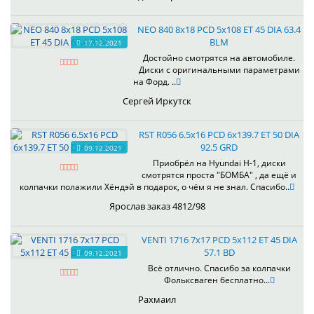
NEO 840 8x18 PCD 5x108 ET 45 DIA 63.4
BLM
17.12.2021
Достойно смотрятся на автомобиле.
Диски с оригинальными параметрами
на Форд. ..
Сергей Иркутск
RST R056 6.5x16 PCD 6x139.7 ET 50 DIA
92.5 GRD
09.12.2021
Приобрёл на Hyundai H-1, диски
смотрятся проста "БОМБА" , да ещё и
колпачки полажили Хёндэй в подарок, о чём я не знал. Спасибо..
Ярослав заказ 4812/98
VENTI 1716 7x17 PCD 5x112 ET 45 DIA
57.1 BD
09.12.2021
Всё отлично. Спасибо за колпачки
Фольксваген бесплатно...
Рахмаил