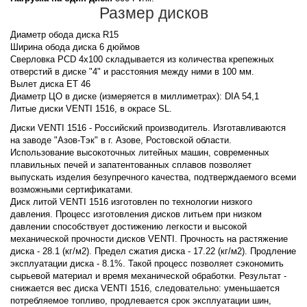
Размер дисков
Диаметр обода диска R15
Ширина обода диска 6 дюймов
Сверловка PCD 4x100 складывается из количества крепежных
отверстий в диске "4" и расстояния между ними в 100 мм.
Вылет диска ET 46
Диаметр ЦО в диске (измеряется в миллиметрах): DIA 54,1
Литые диски VENTI 1516, в окрасе SL.
Диски VENTI 1516 - Российский производитель. Изготавливаются
на заводе "Азов-Тэк" в г. Азове, Ростовской области.
Использование высокоточных литейных машин, современных
плавильных печей и запатентованных сплавов позволяет
выпускать изделия безупречного качества, подтверждаемого всеми
возможными сертификатами.
Диск литой VENTI 1516 изготовлен по технологии низкого
давления. Процесс изготовления дисков литьем при низком
давлении способствует достижению легкости и высокой
механической прочности дисков VENTI. Прочность на растяжение
диска - 28.1 (кг/м2). Предел сжатия диска - 17.22 (кг/м2). Продление
эксплуатации диска - 8.1%. Такой процесс позволяет сэкономить
сырьевой материал и время механической обработки. Результат -
снижается вес диска VENTI 1516, следовательно: уменьшается
потребляемое топливо, продлевается срок эксплуатации шин,