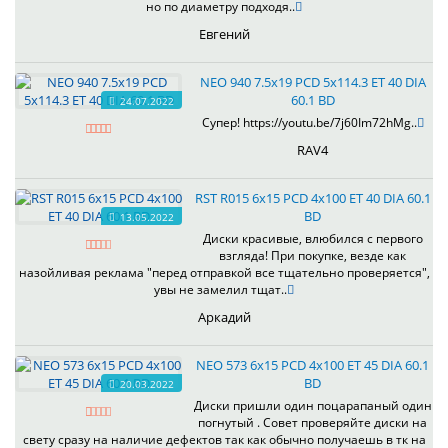
но по диаметру подходя..
Евгений
NEO 940 7.5x19 PCD 5x114.3 ET 40 DIA
60.1 BD
24.07.2022
Супер! https://youtu.be/7j60Im72hMg..
RAV4
RST R015 6x15 PCD 4x100 ET 40 DIA 60.1
BD
13.05.2022
Диски красивые, влюбился с первого
взгляда! При покупке, везде как
назойливая реклама "перед отправкой все тщательно проверяется",
увы не замелил тщат..
Аркадий
NEO 573 6x15 PCD 4x100 ET 45 DIA 60.1
BD
20.03.2022
Диски пришли один поцарапаный один
погнутый . Совет проверяйте диски на
свету сразу на наличие дефектов так как обычно получаешь в тк на