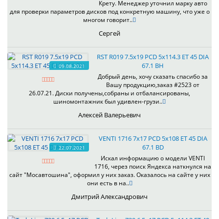
Крету. Менеджер уточнил марку авто
для проверки параметров дисков под конкретную машину, что уже о
многом говорит..
Сергей
RST R019 7.5x19 PCD 5x114.3 ET 45 DIA
67.1 BH
09.08.2021
Добрый день, хочу сказать спасибо за
Вашу продукцию,заказ #2523 от
26.07.21. Диски получены,собраны и отбалансированы,
шиномонтажник был удивлен-грузи..
Алексей Валерьевич
VENTI 1716 7x17 PCD 5x108 ET 45 DIA
67.1 BD
22.07.2021
Искал информацию о модели VENTI
1716, через поиск Яндекса наткнулся на
сайт "Мосавтошина", оформил у них заказ. Оказалось на сайте у них
они есть в на..
Дмитрий Александрович