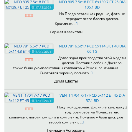
NEO 805 7.5x18 PCD 6x139.7 ET 25 DIA
106.1 BD
17.12.2021
На Прадо встали как родные, фото не
передаёт всего блеска дисков.
Красивые. ..
Сармат Казахстан
NEO 781 6.5x17 PCD 5x114.3 ET 40 DIA
66.1 S
17.12.2021
Долго ждал производства этой модели
дисков. Поставил себе на Дастера,
также было укомплектованы колпачками Рено и вентилями.
Смотрятся хорошо, посмотр..
Дима Шахты
VENTI 1704 7x17 PCD 5x112 ET 45 DIA
57.1 BD
17.12.2021
Покупкой доволен. Диски лёгкие, езжу 2
год. Брал себе на Фольксваген,
колпачки с логотипом шли в комплекте. Покупаю у Азов диск уже
второй комплект. ..
Геннадий Астрахань