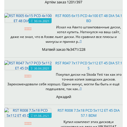
Артём заказ 1201/397
RST R005 6x15 PCD 4x100 ET 48 DIA 54.1
BD
30.06.2021
Искал на Авито штампованные диски,
хотел купить. Наткнулся на ваш сайт,
даже не знал, что в Азове льют диски. Но сравнил все плюсы и
минусы и принял р..
Матвей заказ №3471/228
RST R047 7x17 PCD 5x112 ET 45 DIA 57.1
S
30.06.2021
Покупал диски на Skoda Yeti так как это
точная копия заводских дисков.
Зарекомендовали себя хорошо. Один минус, могли бы быть и ещё
подешевле, так как..
Аркадий
RST R008 7.5x18 PCD 5x112 ET 45 DIA
57.1 BDM
01.06.2021
Купил комплект этих дисков,и
установил на лето на VW PASSAT