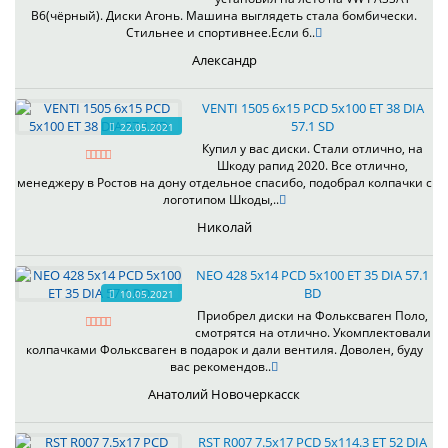
B6(чёрный). Диски Агонь. Машина выглядеть стала бомбически.
Стильнее и спортивнее.Если б..
Александр
VENTI 1505 6x15 PCD 5x100 ET 38 DIA
57.1 SD
22.05.2021
Купил у вас диски. Стали отлично, на
Шкоду рапид 2020. Все отлично,
менеджеру в Ростов на дону отдельное спасибо, подобрал колпачки с
логотипом Шкоды,..
Николай
NEO 428 5x14 PCD 5x100 ET 35 DIA 57.1
BD
10.05.2021
Приобрел диски на Фольксваген Поло,
смотрятся на отлично. Укомплектовали
колпачками Фольксваген в подарок и дали вентиля. Доволен, буду
вас рекомендов..
Анатолий Новочеркасск
RST R007 7.5x17 PCD 5x114.3 ET 52 DIA