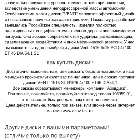
значительно снижается уровень толчков от шин при вождении,
вследствие уменьшения неподрессоренной массы автомобиля.
Особенностями марки дисков "VENTI" являются эффектный дизайн
и повышенные прочностные характеристики. Поскольку разработкой
занимались Российские специалисты, изделия полностью
адаптированы к специфике отечественных дорог и воспринимаемых
нагрузок. Они хорошо сопротивляются ударным, разламывающим,
сдавливающим воздействиям и иной механической агрессии. У нас
вы сможете выгодно приобрести диски Venti 1516 6x15 PCD 4x100
ET 46 DIA 54.1 SL
Как купить диски?
Достаточно позвонить нам, или заказать бесплатный звонок и наш
менеджер проконсультирует вас по наличию, или о сроках поставки
дисков VENTI 1516 SL R15*6 4x100 ET46 DIA54,1
Все заказы обрабатывают менеджеры компании "Азовдиск".
При звонке, пожалуйста, продиктуйте этот код товара 106959-01,
это позволит быстрее дать нам ответ по наличию.
Цена действительна, только при заказе, или звонке через интернет
магазин www.azov-tek.ru.
Другие диски с вашими параметрами!
(отличие только по вылету)