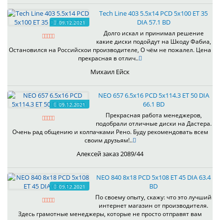
Tech Line 403 5.5x14 PCD 5x100 ET 35
DIA 57.1 BD
09.12.2021
Долго искал и принимал решение
какие диски подойдут на Шкоду Фабиа,
Остановился на Российскои производителе, О чём не пожалел. Цена
прекрасная в отлич..
Михаил Ейск
NEO 657 6.5x16 PCD 5x114.3 ET 50 DIA
66.1 BD
09.12.2021
Прекрасная работа менеджеров,
подобрали отличные диски на Дастера.
Очень рад общению и колпачками Рено. Буду рекомендовать всем
своим друзьям!..
Алексей заказ 2089/44
NEO 840 8x18 PCD 5x108 ET 45 DIA 63.4
BD
09.12.2021
По своему опыту, скажу: что это лучший
интернет магазин от производителя.
Здесь грамотные менеджеры, которые не просто отправят вам