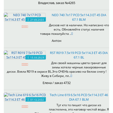
Владислав, заказ №4265
NEO 740 7x17 PCD 5x114.3 ET 45 DIA
67.1 BLM
27.03.2023
Дисков нет в наличии. Но написано что
есть. Обновляйте статус наличия
товара пожалуйста ..
Антон
RST R019 7.5x19 PCD 5x114.3 ET 45 DIA
67.1 BL
15.03.2023
Для своей машины цвета гранат для
зимы хотела черные лакированные
диски. Взяла R019 в окрасе BL.Это ОЧЕНЬ красиво на белом снегу !
Живу в Сибири, пл..
Елена / заказ 4732
Tech Line 619 6.5x16 PCD 5x114.3 ET 46
DIA 67.1 BLM
07.12.2022
Тут кто то пишет что диски из
пластелина, это наговор чистой воды. Я