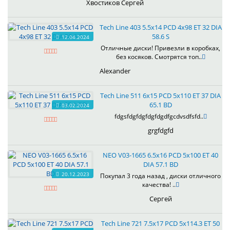
Хвостиков Сергей
Tech Line 403 5.5x14 PCD 4x98 ET 32 DIA
58.6 S
12.04.2024
Отличные диски! Привезли в коробках,
без косяков. Смотрятся топ..
Alexander
Tech Line 511 6x15 PCD 5x110 ET 37 DIA
65.1 BD
03.02.2024
fdgsfdgfdgfdgfdgdfgcdvsdfsfd..
grgfdgfd
NEO V03-1665 6.5x16 PCD 5x100 ET 40
DIA 57.1 BD
20.12.2023
Покупал 3 года назад , диски отличного
качества! ..
Сергей
Tech Line 721 7.5x17 PCD 5x114.3 ET 50