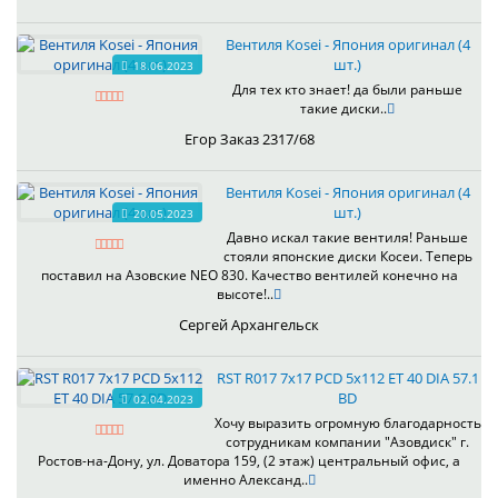
Вентиля Kosei - Япония оригинал (4
шт.)
18.06.2023
Для тех кто знает! да были раньше
такие диски..
Егор Заказ 2317/68
Вентиля Kosei - Япония оригинал (4
шт.)
20.05.2023
Давно искал такие вентиля! Раньше
стояли японские диски Косеи. Теперь
поставил на Азовские NEO 830. Качество вентилей конечно на
высоте!..
Сергей Архангельск
RST R017 7x17 PCD 5x112 ET 40 DIA 57.1
BD
02.04.2023
Хочу выразить огромную благодарность
сотрудникам компании "Азовдиск" г.
Ростов-на-Дону, ул. Доватора 159, (2 этаж) центральный офис, а
именно Александ..