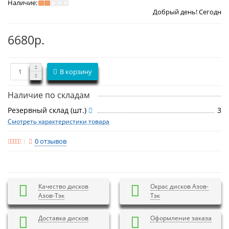
Наличие:
Добрый день! Сегодня
Воскресенье 9
6680р.
В корзину
Наличие по складам
Резервный склад (шт.)
3
Смотреть характеристики товара
0 отзывов
Качество дисков
Окрас дисков Азов-
Азов-Тэк
Тэк
Доставка дисков
Оформление заказа