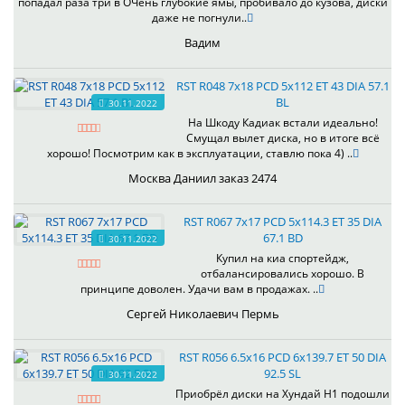
попадал раза три в ОЧень глубокие ямы, пробивало до кузова, диски
даже не погнули..
Вадим
RST R048 7x18 PCD 5x112 ET 43 DIA 57.1
BL
30.11.2022
На Шкоду Кадиак встали идеально!
Смущал вылет диска, но в итоге всё
хорошо! Посмотрим как в эксплуатации, ставлю пока 4) ..
Москва Даниил заказ 2474
RST R067 7x17 PCD 5x114.3 ET 35 DIA
67.1 BD
30.11.2022
Купил на киа спортейдж,
отбалансировались хорошо. В
принципе доволен. Удачи вам в продажах. ..
Сергей Николаевич Пермь
RST R056 6.5x16 PCD 6x139.7 ET 50 DIA
92.5 SL
30.11.2022
Приобрёл диски на Хундай H1 подошли