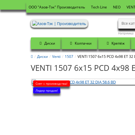
OOO "Азов-Тэк" Производитель
Tech Line
NEO
VENT
Все ка
Например:
Диски
Колпачки
Крепёж
Диски
Venti
1507
VENTI 1507 6x15 PCD 4x98 ET 32 
VENTI 1507 6x15 PCD 4x98 E
Снят с производства!
Лидер продаж!