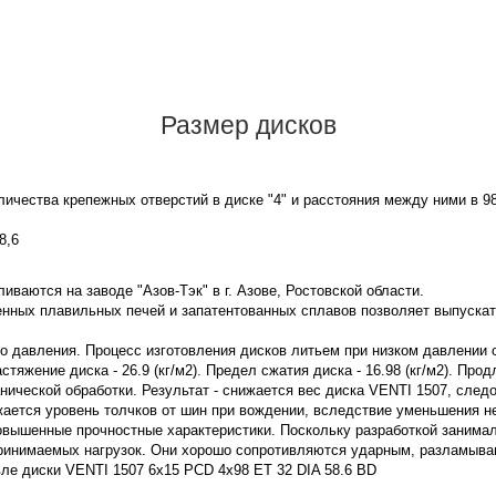
Размер дисков
ичества крепежных отверстий в диске "4" и расстояния между ними в 9
8,6
иваются на заводе "Азов-Тэк" в г. Азове, Ростовской области.
нных плавильных печей и запатентованных сплавов позволяет выпускат
го давления. Процесс изготовления дисков литьем при низком давлении
яжение диска - 26.9 (кг/м2). Предел сжатия диска - 16.98 (кг/м2). Про
нической обработки. Результат - снижается вес диска VENTI 1507, след
жается уровень толчков от шин при вождении, вследствие уменьшения 
овышенные прочностные характеристики. Поскольку разработкой занима
принимаемых нагрузок. Они хорошо сопротивляются ударным, разламы
вле диски VENTI 1507 6x15 PCD 4x98 ET 32 DIA 58.6 BD