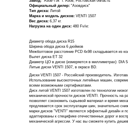
Завод:
"Азов-Тэк" г. Азов, Ростовская область
Официальный дилер:
"Азовдиск"
Тип диска:
Литой
Марка и модель дисков:
VENTI
1507
Вес диска:
6,37 кг.
Нагрузка на один диск:
480 Fv/кг.
Диаметр обода диска R15
Ширина обода диска 6 дюймов
Межболтовое расстояние PCD 4x98 складывается из кол
Вылет диска ET 32
Диаметр ЦО в диске (измеряется в миллиметрах): DIA 5
Литые диски VENTI 1507, в окрасе BD.
Диски VENTI 1507 - Российский производитель. Изготавл
Использование высокоточных литейных машин, совреме
всеми возможными сертификатами.
Диск литой VENTI 1507 изготовлен по технологии низко
механической прочности дисков VENTI. Прочность на раст
позволяет сэкономить сырьевой материал и время меха
продлевается срок эксплуатации шин, значительно сни
марки дисков "VENTI" являются эффектный дизайн и п
адаптированы к специфике отечественных дорог и вос
механической агрессии. У нас вы сможете купить деше