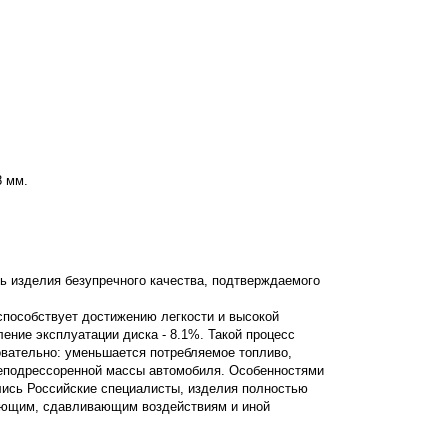
8 мм.
ь изделия безупречного качества, подтверждаемого
 способствует достижению легкости и высокой
дление эксплуатации диска - 8.1%. Такой процесс
овательно: уменьшается потребляемое топливо,
неподрессоренной массы автомобиля. Особенностями
лись Российские специалисты, изделия полностью
вающим, сдавливающим воздействиям и иной