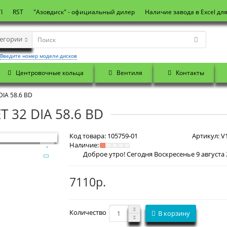
I
RST
"Азовдиск" - официальный дилер
Наличие завода в Excel дл
тегории
Введите номер модели дисков
Центровочные кольца
Вентиля
Контакты
DIA 58.6 BD
T 32 DIA 58.6 BD
Код товара:
105759-01
Артикул:
V1
Наличие:
7110р.
Количество
В корзину