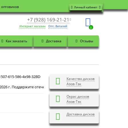
я оптовиков
Личный кабинет
+7 (928) 169-21-21
Интернет магазин
Опт: Виталий
0
Как заказать
Доставка
Отзывы
507-615-586-4x98-32BD
Качество дисков
Азов-Тэк
Доброе утро! Сегодня
Воскресенье 9 августа 2026 г
Окрас дисков
Азов-Тэк
Доставка дисков