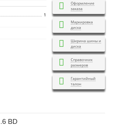
Оформление
заказа
1
Маркировка
диска
Ширина шины и
диска
Справочник
размеров
Гарантийный
талон
.6 BD