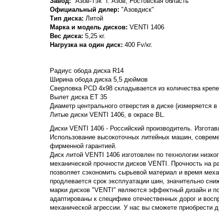
Завод:
"Азов-Тэк" г. Азов, Ростовская область
Официальный дилер:
"Азовдиск"
Тип диска:
Литой
Марка и модель дисков:
VENTI
1406
Вес диска:
5,25 кг.
Нагрузка на один диск:
400 Fv/кг.
Радиус обода диска R14
Ширина обода диска 5,5 дюймов
Сверловка PCD 4x98 складывается из количества крепеж
Вылет диска ET 35
Диаметр центрального отверстия в диске (измеряется в
Литые диски VENTI 1406, в окрасе BL.
Диски VENTI 1406 - Российский производитель. Изготавл
Использование высокоточных литейных машин, совреме
фирменной гарантией.
Диск литой VENTI 1406 изготовлен по технологии низко
механической прочности дисков VENTI. Прочность на раст
позволяет сэкономить сырьевой материал и время меха
продлевается срок эксплуатации шин, значительно сни
марки дисков "VENTI" являются эффектный дизайн и п
адаптированы к специфике отечественных дорог и вос
механической агрессии. У нас вы сможете приобрести д