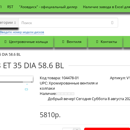
I
RST
"Азовдиск" - официальный дилер
Наличие завода в Excel дл
тегории
Введите номер модели дисков
Центровочные кольца
Вентиля
Контакты
 DIA 58.6 BL
 ET 35 DIA 58.6 BL
Код товара:
104478-01
Артикул:
V1
UPC:
Хромированные вентиля и
колпаки
Наличие:
5810р.