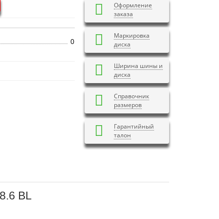
Оформление
заказа
Маркировка
0
диска
Ширина шины и
диска
Справочник
размеров
Гарантийный
талон
8.6 BL