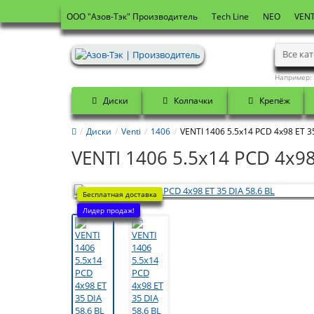
OOO "Азов-Тэк" Производитель
Tech Line
NEO
VENT
Все ка
Например:
Диски
Колпачки
Крепёж
Диски
Venti
1406
VENTI 1406 5.5x14 PCD 4x98 ET 35
VENTI 1406 5.5x14 PCD 4x98
Бесплатная доставка
Лидер продаж!