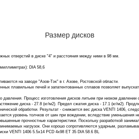
Размер дисков
ных отверстий в диске "4" и расстояния между ними в 98 мм.
 миллиметрах): DIA 58,6
иваются на заводе "Азов-Тэк" в г. Азове, Ростовской области.
нных плавильных печей и запатентованных сплавов позволяет выпускат
го давления. Процесс изготовления дисков литьем при низком давлении
яжение диска - 27.8 (кг/м2). Предел сжатия диска - 17.1 (кг/м2). Продл
нической обработки. Результат - снижается вес диска VENTI 1406, след
жается уровень толчков от шин при вождении, вследствие уменьшения 
овышенные прочностные характеристики. Поскольку разработкой занима
принимаемых нагрузок. Они хорошо сопротивляются ударным, разламы
иски VENTI 1406 5.5x14 PCD 4x98 ET 35 DIA 58.6 BL