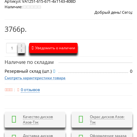
Артикул:
VА1251-615-671-4x1143-40BD
Наличие:
Добрый день! Сегодня
Суббота 8 
3766р.
Уведомить о наличии
Наличие по складам
Резервный склад (шт.)
0
Смотреть характеристики товара
0 отзывов
Качество дисков
Окрас дисков Азов-
Азов-Тэк
Тэк
Доставка дисков
Оформление заказа