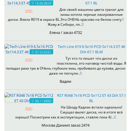
67.1 BL
15.03.2023
Для своей машины цвета гранат для
зимы хотела черные лакированные
диски. Взяла R019 в окрасе BL.Это ОЧЕНЬ красиво на белом снегу !
Живу в Сибири, пл..
Елена / заказ 4732
Tech Line 619 6.5x16 PCD 5x114.3 ET 46
DIA 67.1 BLM
07.12.2022
Тут кто то пишет что диски из
пластелина, это наговор чистой воды. Я
попадал раза три в ОЧень глубокие ямы, пробивало до кузова, диски
даже не погнули..
Вадим
RST R048 7x18 PCD 5x112 ET 43 DIA 57.1
BL
30.11.2022
На Шкоду Кадиак встали идеально!
Смущал вылет диска, но в итоге всё
хорошо! Посмотрим как в эксплуатации, ставлю пока 4) ..
Москва Даниил заказ 2474