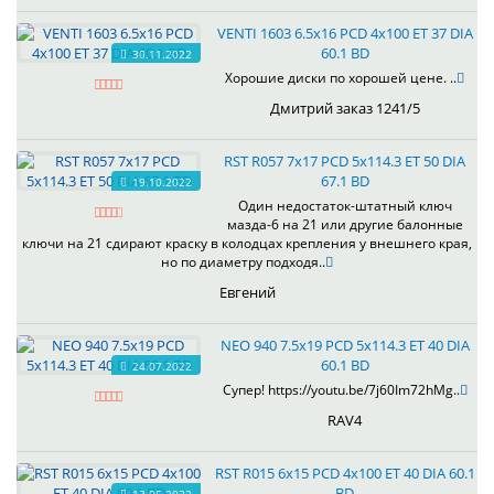
VENTI 1603 6.5x16 PCD 4x100 ET 37 DIA
60.1 BD
30.11.2022
Хорошие диски по хорошей цене. ..
Дмитрий заказ 1241/5
RST R057 7x17 PCD 5x114.3 ET 50 DIA
67.1 BD
19.10.2022
Один недостаток-штатный ключ
мазда-6 на 21 или другие балонные
ключи на 21 сдирают краску в колодцах крепления у внешнего края,
но по диаметру подходя..
Евгений
NEO 940 7.5x19 PCD 5x114.3 ET 40 DIA
60.1 BD
24.07.2022
Супер! https://youtu.be/7j60Im72hMg..
RAV4
RST R015 6x15 PCD 4x100 ET 40 DIA 60.1
BD