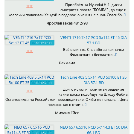
Приобрёл на Hyundai H-1, диски
смотрятся проста "БОМБА" , да ещё и
колпачки полажили Хёндэй в подарок, о чём я не знал. Спасибо..
Ярослав заказ 4812/98
VENTI 1716 7x17 PCD 5x112 ET 45 DIA
57.1 BD
09.12.2021
Всё отлично. Спасибо за колпачки
Фольксваген бесплатно...
Рахмаил
Tech Line 403 5.5x14 PCD 5x100 ET 35
DIA 57.1 BD
09.12.2021
Долго искал и принимал решение
какие диски подойдут на Шкоду Фабиа,
Остановился на Российскои производителе, О чём не пожалел. Цена
прекрасная в отлич..
Михаил Ейск
NEO 657 6.5x16 PCD 5x114.3 ET 50 DIA
66.1 BD
09.12.2021