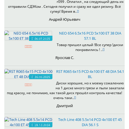
r099 . Оплатил , на следующий день их
отправили СДЭКом . Сегодня получил и сразу же одел резину. Всё
супер! Время в..
Андрей Юрьевич
NEO 654 6.5x16 PCD 5x100 ET 38 DIA
57.1 BL
06.07.2025
Товар пришел целый !Все супер !диски
понравились ! ..
Ярослав С.
RST R065 6x15 PCD 4x100 ET 48 DIA 54.1
BL
26.06.2025
Диски хорошие, но к моему сожалению
на 1 диске много грязи и пыли закатали
под краску, не понимаю, как такой диск прошёл контроль качества!
очень таки..
Дмитрий
Tech Line 408 5.5x14 PCD 4x100 ET 45
DIA 56.1 S
28.12.2024