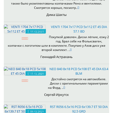
также было укомплектованы колпачками Рено и вентилями.
Смотрятся хорошо, посмотр..
Дима Шахты
VENTI 1704 7x17 PCD 5x112 ET 45 DIA
57.1 BD
17.12.2021
Покупкой доволен. Диски лёгкие, езжу 2
год. Брал себе на Фольксваген,
колпачки с логотипом шли в комплекте. Покупаю у Азов диск уже
второй комплект. ..
Геннадий Астрахань
NEO 840 8x18 PCD 5x108 ET 45 DIA 63.4
BLM
17.12.2021
Достойно смотрятся на автомобиле.
Диски с оригинальными параметрами
на Форд. ..
Сергей Иркутск
RST R056 6.5x16 PCD 6x139.7 ET 50 DIA
92.5 GRD
09.12.2021