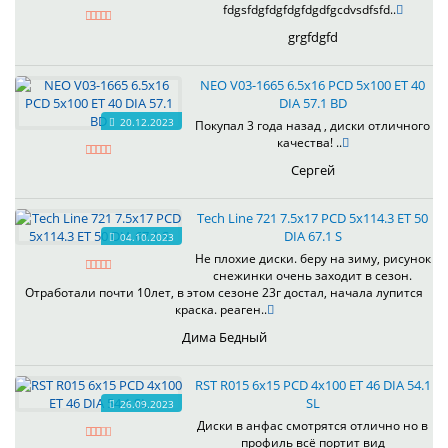
fdgsfdgfdgfdgfdgdfgcdvsdfsfd..
grgfdgfd
NEO V03-1665 6.5x16 PCD 5x100 ET 40
DIA 57.1 BD
20.12.2023
Покупал 3 года назад , диски отличного
качества! ..
Сергей
Tech Line 721 7.5x17 PCD 5x114.3 ET 50
DIA 67.1 S
04.10.2023
Не плохие диски. беру на зиму, рисунок
снежинки очень заходит в сезон.
Отработали почти 10лет, в этом сезоне 23г достал, начала лупится
краска. реаген..
Дима Бедный
RST R015 6x15 PCD 4x100 ET 46 DIA 54.1
SL
26.09.2023
Диски в анфас смотрятся отлично но в
профиль всё портит вид