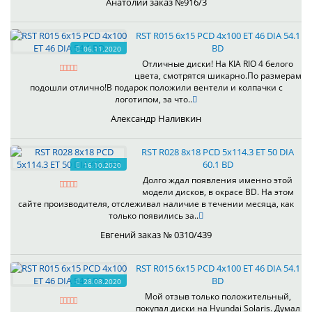
Анатолий заказ №916/3
RST R015 6x15 PCD 4x100 ET 46 DIA 54.1
BD
06.11.2020
Отличные диски! На KIA RIO 4 белого
цвета, смотрятся шикарно.По размерам
подошли отлично!В подарок положили вентели и колпачки с
логотипом, за что..
Александр Наливкин
RST R028 8x18 PCD 5x114.3 ET 50 DIA
60.1 BD
16.10.2020
Долго ждал появления именно этой
модели дисков, в окрасе BD. На этом
сайте производителя, отслеживал наличие в течении месяца, как
только появились за..
Евгений заказ № 0310/439
RST R015 6x15 PCD 4x100 ET 46 DIA 54.1
BD
28.08.2020
Мой отзыв только положительный,
покупал диски на Hyundai Solaris. Думал