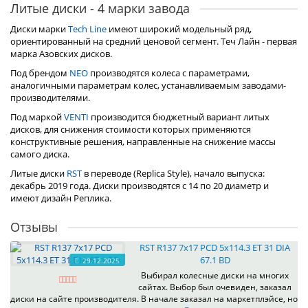
Литые диски - 4 марки завода
Диски марки
Tech Line
имеют широкий модельный ряд,
ориентированный на средний ценовой сегмент. Теч Лайн - первая
марка Азовских дисков.
Под брендом
NEO
производятся колеса с параметрами,
аналогичными параметрам колес, устанавливаемым заводами-
производителями.
Под маркой
VENTI
производится бюджетный вариант литых
дисков, для снижения стоимости которых применяются
конструктивные решения, направленные на снижение массы
самого диска.
Литые диски
RST
в переводе (Replica Style), начало выпуска:
декабрь 2019 года. Диски производятся с 14 по 20 диаметр и
имеют дизайн Реплика.
Отзывы
RST R137 7x17 PCD 5x114.3 ET 31 DIA
67.1 BD
29.12.2025
Выбирал колесные диски на многих
сайтах. Выбор был очевиден, заказал
диски на сайте производителя. В начале заказал на маркетплэйсе, но