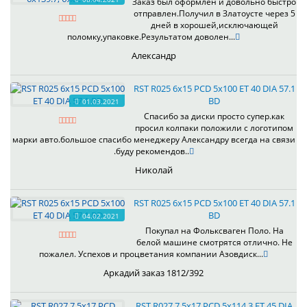
Заказ был оформлен и довольно быстро
отправлен.Получил в Златоусте через 5
дней в хорошей,исключающей
поломку,упаковке.Результатом доволен...
Александр
RST R025 6x15 PCD 5x100 ET 40 DIA 57.1
BD
01.03.2021
Спасибо за диски просто супер.как
просил колпаки положили с логотипом
марки авто.большое спасибо менеджеру Александру всегда на связи
.буду рекомендов..
Николай
RST R025 6x15 PCD 5x100 ET 40 DIA 57.1
BD
04.02.2021
Покупал на Фольксваген Поло. На
белой машине смотрятся отлично. Не
пожалел. Успехов и процветания компании Азовдиск...
Аркадий заказ 1812/392
RST R027 7.5x17 PCD 5x114.3 ET 45 DIA