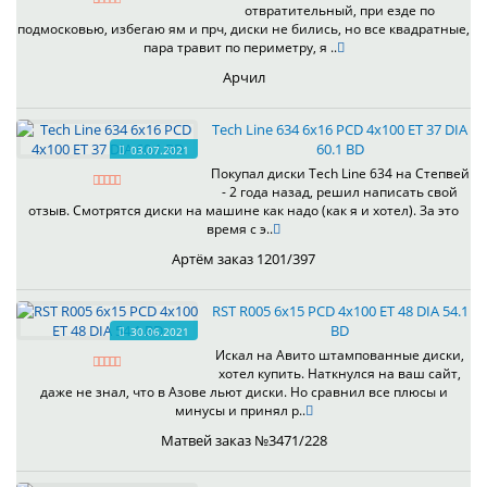
отвратительный, при езде по
подмосковью, избегаю ям и прч, диски не бились, но все квадратные,
пара травит по периметру, я ..
Арчил
Tech Line 634 6x16 PCD 4x100 ET 37 DIA
60.1 BD
03.07.2021
Покупал диски Tech Line 634 на Степвей
- 2 года назад, решил написать свой
отзыв. Смотрятся диски на машине как надо (как я и хотел). За это
время с э..
Артём заказ 1201/397
RST R005 6x15 PCD 4x100 ET 48 DIA 54.1
BD
30.06.2021
Искал на Авито штампованные диски,
хотел купить. Наткнулся на ваш сайт,
даже не знал, что в Азове льют диски. Но сравнил все плюсы и
минусы и принял р..
Матвей заказ №3471/228