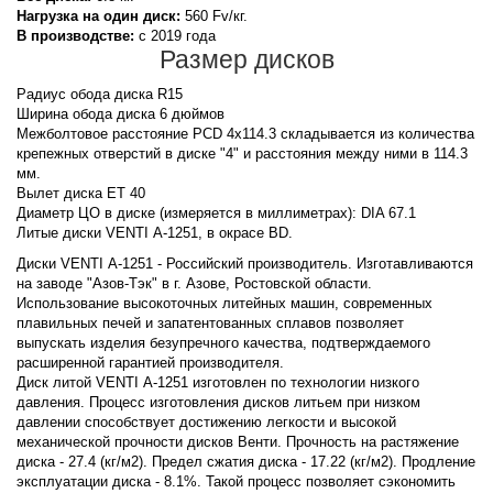
Нагрузка на один диск:
560 Fv/кг.
В производстве:
с 2019 года
Размер дисков
Радиус обода диска R15
Ширина обода диска 6 дюймов
Межболтовое расстояние PCD 4x114.3 складывается из количества
крепежных отверстий в диске "4" и расстояния между ними в 114.3
мм.
Вылет диска ET 40
Диаметр ЦО в диске (измеряется в миллиметрах): DIA 67.1
Литые диски VENTI А-1251, в окрасе BD.
Диски VENTI А-1251 - Российский производитель. Изготавливаются
на заводе "Азов-Тэк" в г. Азове, Ростовской области.
Использование высокоточных литейных машин, современных
плавильных печей и запатентованных сплавов позволяет
выпускать изделия безупречного качества, подтверждаемого
расширенной гарантией производителя.
Диск литой VENTI А-1251 изготовлен по технологии низкого
давления. Процесс изготовления дисков литьем при низком
давлении способствует достижению легкости и высокой
механической прочности дисков Венти. Прочность на растяжение
диска - 27.4 (кг/м2). Предел сжатия диска - 17.22 (кг/м2). Продление
эксплуатации диска - 8.1%. Такой процесс позволяет сэкономить