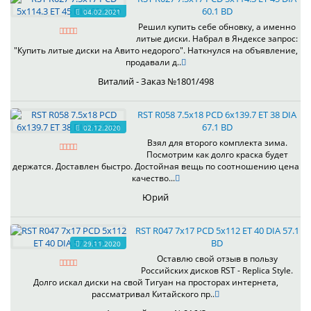
60.1 BD
04.02.2021
Решил купить себе обновку, а именно
литые диски. Набрал в Яндексе запрос:
"Купить литые диски на Авито недорого". Наткнулся на объявление,
продавали д..
Виталий - Заказ №1801/498
RST R058 7.5x18 PCD 6x139.7 ET 38 DIA
67.1 BD
02.12.2020
Взял для второго комплекта зима.
Посмотрим как долго краска будет
держатся. Доставлен быстро. Достойная вещь по соотношению цена
качество...
Юрий
RST R047 7x17 PCD 5x112 ET 40 DIA 57.1
BD
29.11.2020
Оставлю свой отзыв в пользу
Российских дисков RST - Replica Style.
Долго искал диски на свой Тигуан на просторах интернета,
рассматривал Китайского пр..