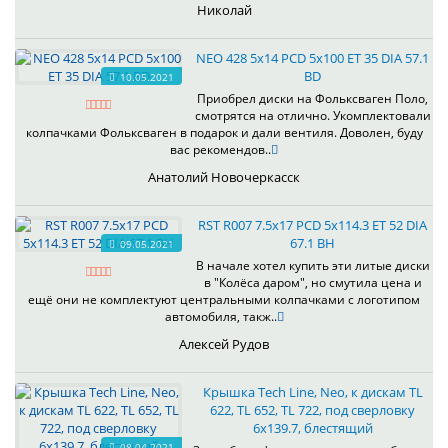
Николай
NEO 428 5x14 PCD 5x100 ET 35 DIA 57.1
BD
10.05.2021
Приобрел диски на Фольксваген Поло,
смотрятся на отлично. Укомплектовали
колпачками Фольксваген в подарок и дали вентиля. Доволен, буду
вас рекомендов..
Анатолий Новочеркасск
RST R007 7.5x17 PCD 5x114.3 ET 52 DIA
67.1 BH
09.05.2021
В начале хотел купить эти литые диски
в "Колёса даром", но смутила цена и
ещё они не комплектуют центральными колпачками с логотипом
автомобиля, такж..
Алексей Рудов
Крышка Tech Line, Neo, к дискам TL
622, TL 652, TL 722, под сверловку
6х139.7, блестящий
08.04.2021