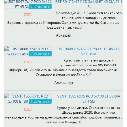
RST R047 7x17 PCD 5x112 ET 45 DIA 57.1
S
30.06.2021
Покупал диски на Skoda Yeti так как это
точная копия заводских дисков.
Зарекомендовали себя хорошо. Один минус, могли бы быть и ещё
подешевле, так как..
Аркадий
RST R008 7.5x18 PCD 5x112 ET 45 DIA
57.1 BDM
01.06.2021
Купил комплект этих дисков,и
установил на лето на VW PASSAT
B6(чёрный). Диски Агонь. Машина выглядеть стала бомбически.
Стильнее и спортивнее.Если б..
Александр
VENTI 1505 6x15 PCD 5x100 ET 38 DIA
57.1 SD
22.05.2021
Купил у вас диски. Стали отлично, на
Шкоду рапид 2020. Все отлично,
менеджеру в Ростов на дону отдельное спасибо, подобрал колпачки с
логотипом Шкоды,..