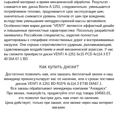
сырьевой материал и время механической обработки. Результат -
снижается вес диска Венти А-1251, следовательно: уменьшается
потребляемое топливо, продлевается срок эксплуатации шин,
значительно снижается уровень толчков от шин при вождении,
вследствие уменьшения неподрессоренной массы автомобиля.
Особенностями марки дисков "VENTI" являются эффектный дизайн
и повышенные прочностные характеристики. Поскольку разработкой
занимались Российские специалисты, изделия полностью
адаптированы к специфике отечественных дорог и воспринимаемых
нагрузок. Они хорошо сопротивляются ударным, разламывающим,
сдавливающим воздействиям и иной механической агрессии. У нас
вы сможете приобрести диски VENTI А-1251 6x15 PCD 4x114.3 ET
40 DIA 67.1 BD
Как купить диски?
Достаточно позвонить нам, или заказать бесплатный звонок и наш
менеджер проконсультирует вас по наличию, или о сроках поставки
дисков VENTI А-1251 BD R15*6 4x114.3 ET40 DIA67.1.
Все заказы обрабатывают менеджеры компании "Азовдиск".
При звонке, пожалуйста, продиктуйте этот код товара 104561-01,
это позволит быстрее дать нам ответ по наличию.
Цена действует, только при заказе, или звонке через наш интернет
магазин.