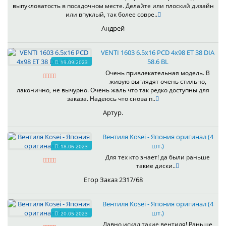
выпукловатость в посадочном месте. Делайте или плоский дизайн
или впуклый, так более совре..
Андрей
VENTI 1603 6.5x16 PCD 4x98 ET 38 DIA
58.6 BL
19.09.2023
Очень привлекательная модель. В
живую выглядят очень стильно,
лаконично, не вычурно. Очень жаль что так редко доступны для
заказа. Надеюсь что снова п..
Артур.
Вентиля Kosei - Япония оригинал (4
шт.)
18.06.2023
Для тех кто знает! да были раньше
такие диски..
Егор Заказ 2317/68
Вентиля Kosei - Япония оригинал (4
шт.)
20.05.2023
Давно искал такие вентиля! Раньше