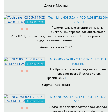
Джони Москва
Tech Line 403 5.5x14 PCD 4x98 ET 32 DIA
58.6 BD
18.12.2021
Положительные эмоции от покупки
дисков. Приобретал для автомобиля
ВАЗ 21010 , смотрятся довольно таки не плохо. Как говорится -
поддержи отечественног..
Анатолий заказ 2087
NEO 805 7.5x18 PCD 6x139.7 ET 25 DIA
106.1 BD
17.12.2021
На Прадо встали как родные, фото не
передаёт всего блеска дисков.
Красивые. ..
Сармат Казахстан
NEO 781 6.5x17 PCD 5x114.3 ET 40 DIA
66.1 S
17.12.2021
Долго ждал производства этой модели
дисков. Поставил себе на Дастера,