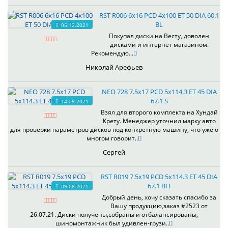
RST R006 6x16 PCD 4x100 ET 50 DIA 60.1
BL
05.12.2021
Покупал диски на Весту, доволен
дисками и интернет магазином.
Рекомендую...
Николай Арефьев
NEO 728 7.5x17 PCD 5x114.3 ET 45 DIA
67.1 S
14.09.2021
Взял для второго комплекта на Хундай
Крету. Менеджер уточнил марку авто
для проверки параметров дисков под конкретную машину, что уже о
многом говорит..
Сергей
RST R019 7.5x19 PCD 5x114.3 ET 45 DIA
67.1 BH
09.08.2021
Добрый день, хочу сказать спасибо за
Вашу продукцию,заказ #2523 от
26.07.21. Диски получены,собраны и отбалансированы,
шиномонтажник был удивлен-грузи..