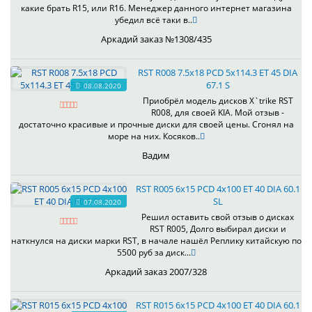
какие брать R15, или R16. Менеджер данного интернет магазина
убедил всё таки в..
Аркадий заказ №1308/435
RST R008 7.5x18 PCD 5x114.3 ET 45 DIA
67.1 S
08.08.2020
Приобрёл модель дисков X`trike RST
R008, для своей KIA. Мой отзыв -
достаточно красивые и прочные диски для своей цены. Сгонял на
море на них. Косяков..
Вадим
RST R005 6x15 PCD 4x100 ET 40 DIA 60.1
SL
07.08.2020
Решил оставить свой отзыв о дисках
RST R005, Долго выбирал диски и
наткнулся на диски марки RST, в начале нашёл Реплику китайскую по
5500 руб за диск...
Аркадий заказ 2007/328
RST R015 6x15 PCD 4x100 ET 40 DIA 60.1