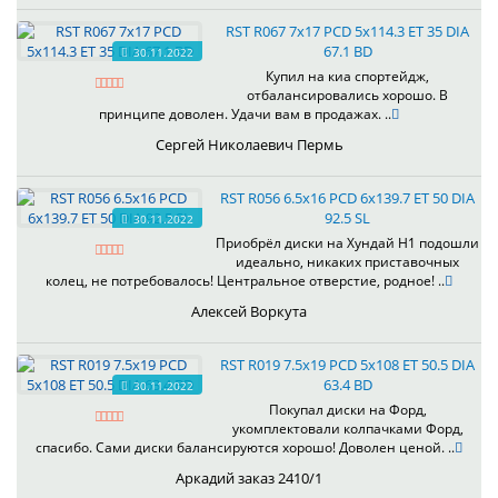
RST R067 7x17 PCD 5x114.3 ET 35 DIA
67.1 BD
30.11.2022
Купил на киа спортейдж,
отбалансировались хорошо. В
принципе доволен. Удачи вам в продажах. ..
Сергей Николаевич Пермь
RST R056 6.5x16 PCD 6x139.7 ET 50 DIA
92.5 SL
30.11.2022
Приобрёл диски на Хундай H1 подошли
идеально, никаких приставочных
колец, не потребовалось! Центральное отверстие, родное! ..
Алексей Воркута
RST R019 7.5x19 PCD 5x108 ET 50.5 DIA
63.4 BD
30.11.2022
Покупал диски на Форд,
укомплектовали колпачками Форд,
спасибо. Сами диски балансируются хорошо! Доволен ценой. ..
Аркадий заказ 2410/1