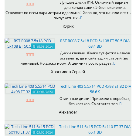
Лучшие диски R14. Отличный вариант
для хонды сивик 5-6го поколения.
Стреляют по всем параметрам идеально!!! Хорошо, что начали опять
выпускать их...
Юрик
RST R008 7.5x18 PCD 5x108 ET 50.5 DIA
63.4 BD
15.08.2024
Диски клевые. Жалко тут фотки нельзя
оставлять, да и сайт адски старый (вот
ленивые). Но диски норм. А ценник просто радует..
Хвостиков Сергей
Tech Line 403 5.5x14 PCD 4x98 ET 32 DIA
58.6 S
12.04.2024
Отличные диски! Привезли в коробках,
без косяков. Смотрятся топ..
Alexander
Tech Line 511 6x15 PCD 5x110 ET 37 DIA
65.1 BD
03.02.2024