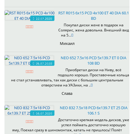
RST R015 6x15 PCD 4x100 ET 40 DIA 60.1
BD
22.07.2020
Покупал диски жене в подарок на
Солярис, жена довольна. Внешний вид
на 5...
Михаил
NEO 652 7.5x16 PCD 5x139.7 ET 0 DIA
108 BD
06.07.2020
Приобретал диски на Ниву, всё
подошло хорошо. Проставочные кольца
не стал устанавливать, так как диски с большим центральным
отверстием на УАЗики, на ..
Слава
NEO 832 7.5x18 PCD 6x139.7 ET 25 DIA
106.1 S
06.07.2020
Достаточно крепкая модель дисков, уже
успел поймать достаточно хорошую
яму, Поехал сразу в шиномонтаж, катать не пришлось! Полёт