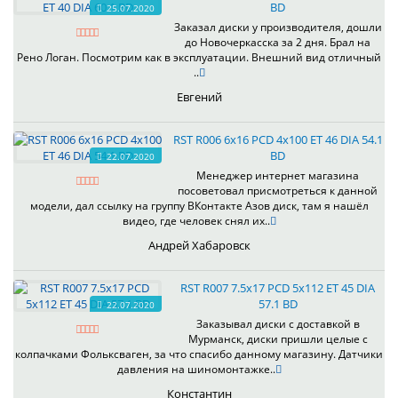
BD
25.07.2020
Заказал диски у производителя, дошли
до Новочеркасска за 2 дня. Брал на
Рено Логан. Посмотрим как в эксплуатации. Внешний вид отличный
..
Евгений
RST R006 6x16 PCD 4x100 ET 46 DIA 54.1
BD
22.07.2020
Менеджер интернет магазина
посоветовал присмотреться к данной
модели, дал ссылку на группу ВКонтакте Азов диск, там я нашёл
видео, где человек снял их..
Андрей Хабаровск
RST R007 7.5x17 PCD 5x112 ET 45 DIA
57.1 BD
22.07.2020
Заказывал диски с доставкой в
Мурманск, диски пришли целые с
колпачками Фольксваген, за что спасибо данному магазину. Датчики
давления на шиномонтажке..
Константин