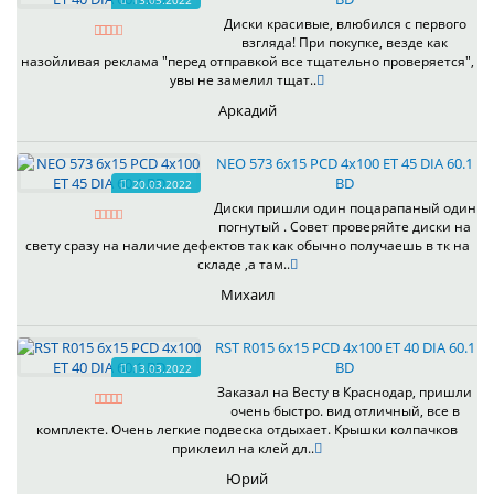
13.05.2022
Диски красивые, влюбился с первого
взгляда! При покупке, везде как
назойливая реклама "перед отправкой все тщательно проверяется",
увы не замелил тщат..
Аркадий
NEO 573 6x15 PCD 4x100 ET 45 DIA 60.1
BD
20.03.2022
Диски пришли один поцарапаный один
погнутый . Совет проверяйте диски на
свету сразу на наличие дефектов так как обычно получаешь в тк на
складе ,а там..
Михаил
RST R015 6x15 PCD 4x100 ET 40 DIA 60.1
BD
13.03.2022
Заказал на Весту в Краснодар, пришли
очень быстро. вид отличный, все в
комплекте. Очень легкие подвеска отдыхает. Крышки колпачков
приклеил на клей дл..
Юрий