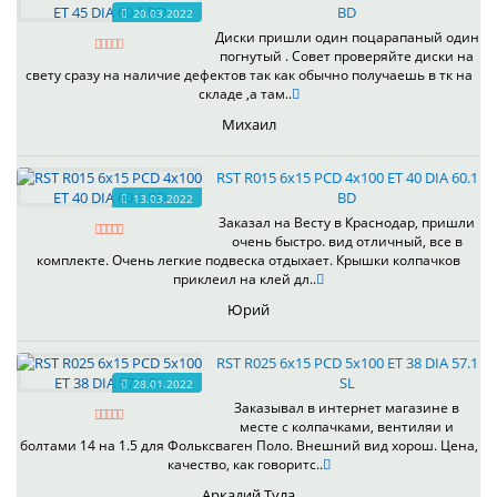
BD
20.03.2022
Диски пришли один поцарапаный один
погнутый . Совет проверяйте диски на
свету сразу на наличие дефектов так как обычно получаешь в тк на
складе ,а там..
Михаил
RST R015 6x15 PCD 4x100 ET 40 DIA 60.1
BD
13.03.2022
Заказал на Весту в Краснодар, пришли
очень быстро. вид отличный, все в
комплекте. Очень легкие подвеска отдыхает. Крышки колпачков
приклеил на клей дл..
Юрий
RST R025 6x15 PCD 5x100 ET 38 DIA 57.1
SL
28.01.2022
Заказывал в интернет магазине в
месте с колпачками, вентиляи и
болтами 14 на 1.5 для Фольксваген Поло. Внешний вид хорош. Цена,
качество, как говоритс..
Аркадий Тула