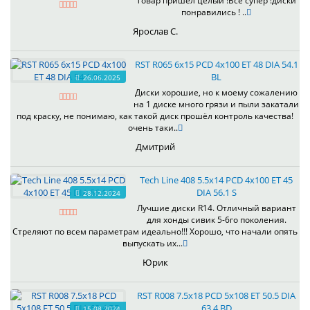
Товар пришел целый !Все супер !диски
понравились ! ..
Ярослав С.
RST R065 6x15 PCD 4x100 ET 48 DIA 54.1
BL
26.06.2025
Диски хорошие, но к моему сожалению
на 1 диске много грязи и пыли закатали
под краску, не понимаю, как такой диск прошёл контроль качества!
очень таки..
Дмитрий
Tech Line 408 5.5x14 PCD 4x100 ET 45
DIA 56.1 S
28.12.2024
Лучшие диски R14. Отличный вариант
для хонды сивик 5-6го поколения.
Стреляют по всем параметрам идеально!!! Хорошо, что начали опять
выпускать их...
Юрик
RST R008 7.5x18 PCD 5x108 ET 50.5 DIA
63.4 BD
15.08.2024