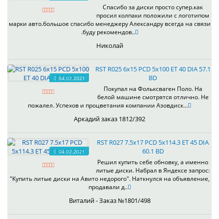
Спасибо за диски просто супер.как
просил колпаки положили с логотипом
марки авто.большое спасибо менеджеру Александру всегда на связи
.буду рекомендов..
Николай
RST R025 6x15 PCD 5x100 ET 40 DIA 57.1
BD
04.02.2021
Покупал на Фольксваген Поло. На
белой машине смотрятся отлично. Не
пожалел. Успехов и процветания компании Азовдиск...
Аркадий заказ 1812/392
RST R027 7.5x17 PCD 5x114.3 ET 45 DIA
60.1 BD
04.02.2021
Решил купить себе обновку, а именно
литые диски. Набрал в Яндексе запрос:
"Купить литые диски на Авито недорого". Наткнулся на объявление,
продавали д..
Виталий - Заказ №1801/498