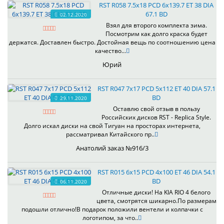
RST R058 7.5x18 PCD 6x139.7 ET 38 DIA
67.1 BD
02.12.2020
Взял для второго комплекта зима.
Посмотрим как долго краска будет
держатся. Доставлен быстро. Достойная вещь по соотношению цена
качество...
Юрий
RST R047 7x17 PCD 5x112 ET 40 DIA 57.1
BD
29.11.2020
Оставлю свой отзыв в пользу
Российских дисков RST - Replica Style.
Долго искал диски на свой Тигуан на просторах интернета,
рассматривал Китайского пр..
Анатолий заказ №916/3
RST R015 6x15 PCD 4x100 ET 46 DIA 54.1
BD
06.11.2020
Отличные диски! На KIA RIO 4 белого
цвета, смотрятся шикарно.По размерам
подошли отлично!В подарок положили вентели и колпачки с
логотипом, за что..