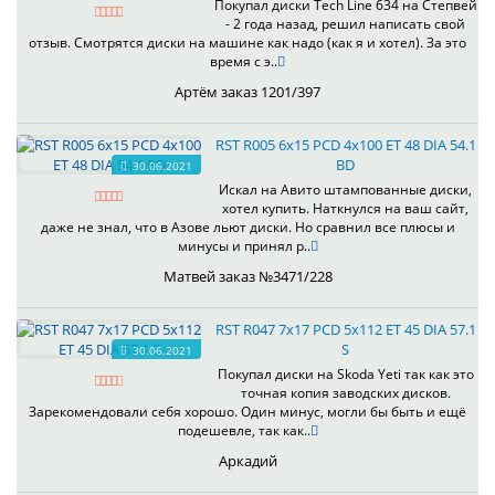
Покупал диски Tech Line 634 на Степвей
- 2 года назад, решил написать свой
отзыв. Смотрятся диски на машине как надо (как я и хотел). За это
время с э..
Артём заказ 1201/397
RST R005 6x15 PCD 4x100 ET 48 DIA 54.1
BD
30.06.2021
Искал на Авито штампованные диски,
хотел купить. Наткнулся на ваш сайт,
даже не знал, что в Азове льют диски. Но сравнил все плюсы и
минусы и принял р..
Матвей заказ №3471/228
RST R047 7x17 PCD 5x112 ET 45 DIA 57.1
S
30.06.2021
Покупал диски на Skoda Yeti так как это
точная копия заводских дисков.
Зарекомендовали себя хорошо. Один минус, могли бы быть и ещё
подешевле, так как..
Аркадий