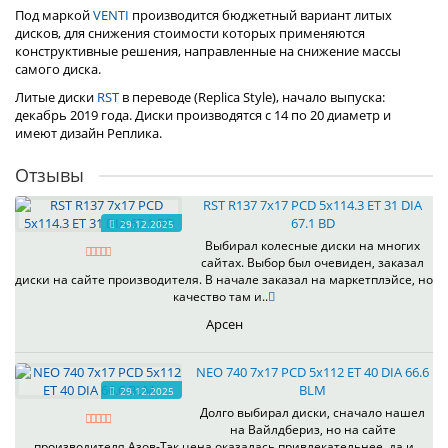
Под маркой
VENTI
производится бюджетный вариант литых
дисков, для снижения стоимости которых применяются
конструктивные решения, направленные на снижение массы
самого диска.
Литые диски
RST
в переводе (Replica Style), начало выпуска:
декабрь 2019 года. Диски производятся с 14 по 20 диаметр и
имеют дизайн Реплика.
Отзывы
RST R137 7x17 PCD 5x114.3 ET 31 DIA
67.1 BD
29.12.2025
Выбирал колесные диски на многих
сайтах. Выбор был очевиден, заказал
диски на сайте производителя. В начале заказал на маркетплэйсе, но
качество там и..
Арсен
NEO 740 7x17 PCD 5x112 ET 40 DIA 66.6
BLM
29.12.2025
Долго выбирал диски, сначало нашел
на Вайлдбериз, но на сайте
производителя Азов-Тэк цена оказалась привлекательнее, да и