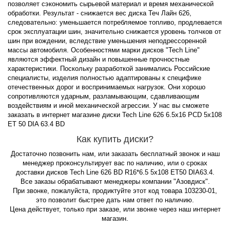
позволяет сэкономить сырьевой материал и время механической
обработки. Результат - снижается вес диска Теч Лайн 626,
следовательно: уменьшается потребляемое топливо, продлевается
срок эксплуатации шин, значительно снижается уровень толчков от
шин при вождении, вследствие уменьшения неподрессоренной
массы автомобиля. Особенностями марки дисков "Tech Line"
являются эффектный дизайн и повышенные прочностные
характеристики. Поскольку разработкой занимались Российские
специалисты, изделия полностью адаптированы к специфике
отечественных дорог и воспринимаемых нагрузок. Они хорошо
сопротивляются ударным, разламывающим, сдавливающим
воздействиям и иной механической агрессии. У нас вы сможете
заказать в интернет магазине диски Tech Line 626 6.5x16 PCD 5x108
ET 50 DIA 63.4 BD
Как купить диски?
Достаточно позвонить нам, или заказать бесплатный звонок и наш
менеджер проконсультирует вас по наличию, или о сроках
доставки дисков Tech Line 626 BD R16*6.5 5x108 ET50 DIA63.4.
Все заказы обрабатывают менеджеры компании "Азовдиск".
При звонке, пожалуйста, продиктуйте этот код товара 103230-01,
это позволит быстрее дать нам ответ по наличию.
Цена действует, только при заказе, или звонке через наш интернет
магазин.