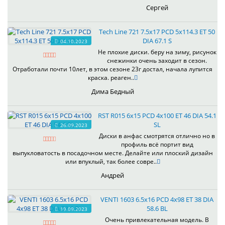
Сергей
Tech Line 721 7.5x17 PCD 5x114.3 ET 50
DIA 67.1 S
04.10.2023
Не плохие диски. беру на зиму, рисунок
снежинки очень заходит в сезон.
Отработали почти 10лет, в этом сезоне 23г достал, начала лупится
краска. реаген..
Дима Бедный
RST R015 6x15 PCD 4x100 ET 46 DIA 54.1
SL
26.09.2023
Диски в анфас смотрятся отлично но в
профиль всё портит вид
выпукловатость в посадочном месте. Делайте или плоский дизайн
или впуклый, так более совре..
Андрей
VENTI 1603 6.5x16 PCD 4x98 ET 38 DIA
58.6 BL
19.09.2023
Очень привлекательная модель. В