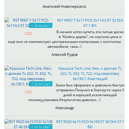
Анатолий Новочеркасск
RST R007 7.5x17 PCD 5x114.3 ET 52 DIA
67.1 BH
09.05.2021
В начале хотел купить эти литые диски
в "Колёса даром", но смутила цена и
ещё они не комплектуют центральными колпачками с логотипом
автомобиля, такж..
Алексей Рудов
Крышка Tech Line, Neo, к дискам TL
622, TL 652, TL 722, под сверловку
6х139.7, блестящий
08.04.2021
Заказ был оформлен и довольно быстро
отправлен.Получил в Златоусте через 5
дней в хорошей,исключающей
поломку,упаковке.Результатом доволен...
Александр
RST R025 6x15 PCD 5x100 ET 40 DIA 57.1
BD
01.03.2021