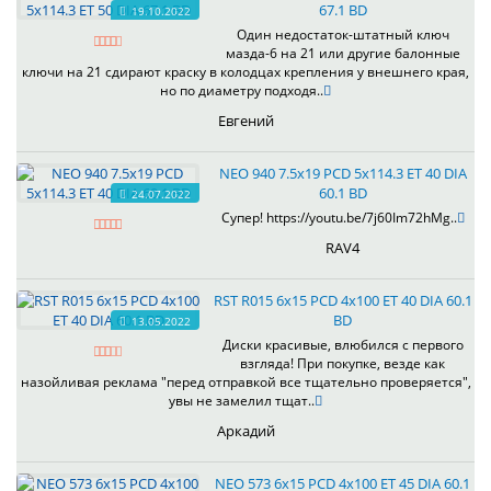
67.1 BD
19.10.2022
Один недостаток-штатный ключ
мазда-6 на 21 или другие балонные
ключи на 21 сдирают краску в колодцах крепления у внешнего края,
но по диаметру подходя..
Евгений
NEO 940 7.5x19 PCD 5x114.3 ET 40 DIA
60.1 BD
24.07.2022
Супер! https://youtu.be/7j60Im72hMg..
RAV4
RST R015 6x15 PCD 4x100 ET 40 DIA 60.1
BD
13.05.2022
Диски красивые, влюбился с первого
взгляда! При покупке, везде как
назойливая реклама "перед отправкой все тщательно проверяется",
увы не замелил тщат..
Аркадий
NEO 573 6x15 PCD 4x100 ET 45 DIA 60.1