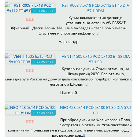
RST R008 7.5x18 PCD 5x112 ET 45 DIA
57.1 BDM
01.06.2021
Купил комплект этих дисков,и
установил на лето на VW PASSAT
B6(чёрный). Диски Агонь. Машина выглядеть стала бомбически.
Стильнее и спортивнее.Если б..
Александр
VENTI 1505 6x15 PCD 5x100 ET 38 DIA
57.1 SD
22.05.2021
Купил у вас диски. Стали отлично, на
Шкоду рапид 2020. Все отлично,
менеджеру в Ростов на дону отдельное спасибо, подобрал колпачки с
логотипом Шкоды,..
Николай
NEO 428 5x14 PCD 5x100 ET 35 DIA 57.1
BD
10.05.2021
Приобрел диски на Фольксваген Поло,
смотрятся на отлично. Укомплектовали
колпачками Фольксваген в подарок и дали вентиля. Доволен, буду
вас рекомендов..