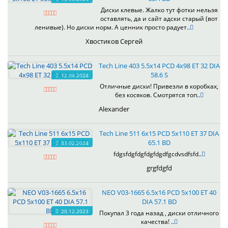
Диски клевые. Жалко тут фотки нельзя
оставлять, да и сайт адски старый (вот
ленивые). Но диски норм. А ценник просто радует..
Хвостиков Сергей
Tech Line 403 5.5x14 PCD 4x98 ET 32 DIA
58.6 S
12.04.2024
Отличные диски! Привезли в коробках,
без косяков. Смотрятся топ..
Alexander
Tech Line 511 6x15 PCD 5x110 ET 37 DIA
65.1 BD
03.02.2024
fdgsfdgfdgfdgfdgdfgcdvsdfsfd..
grgfdgfd
NEO V03-1665 6.5x16 PCD 5x100 ET 40
DIA 57.1 BD
20.12.2023
Покупал 3 года назад , диски отличного
качества! ..