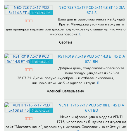
NEO 728 7.5x17 PCD 5x114.3 ET 45 DIA
67.1 S
14.09.2021
Взял для второго комплекта на Хундай
Крету. Менеджер уточнил марку авто
для проверки параметров дисков под конкретную машину, что уже о
многом говорит..
Сергей
RST R019 7.5x19 PCD 5x114.3 ET 45 DIA
67.1 BH
09.08.2021
Добрый день, хочу сказать спасибо за
Вашу продукцию,заказ #2523 от
26.07.21. Диски получены,собраны и отбалансированы,
шиномонтажник был удивлен-грузи..
Алексей Валерьевич
VENTI 1716 7x17 PCD 5x108 ET 45 DIA
67.1 BD
22.07.2021
Искал информацию о модели VENTI
1716, через поиск Яндекса наткнулся на
сайт "Мосавтошина", оформил у них заказ. Оказалось на сайте у них