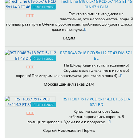
Tech Line 619 6.5x16 PCD 5x114.3 ET 46
DIA 67.1 BLM
07.12.2022
Тут кто то пишет что диски из
пластелина, это наговор чистой воды. Я
попадал раза три в ОЧень глубокие ямы, пробивало до кузова, диски
даже не погнули..
Вадим
RST R048 7x18 PCD 5x112 ET 43 DIA 57.1
BL
30.11.2022
На Шкоду Кадиак встали идеально!
Смущал вылет диска, но в итоге всё
хорошо! Посмотрим как в эксплуатации, ставлю пока 4) ..
Москва Даниил заказ 2474
RST R067 7x17 PCD 5x114.3 ET 35 DIA
67.1 BD
30.11.2022
Купил на киа спортейдж,
отбалансировались хорошо. В
принципе доволен. Удачи вам в продажах. ..
Сергей Николаевич Пермь