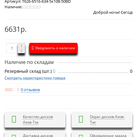
Артикул:
T626-6516-634-5x108-50BD
Наличие:
Доброй ночи! Сегодня
Пятница 7 ав
6631р.
Уведомить о наличии
Наличие по складам
Резервный склад (шт.)
0
Смотреть характеристики товара
0 отзывов
Качество дисков
Окрас дисков Азов-
Азов-Тэк
Тэк
Доставка дисков
Оформление заказа