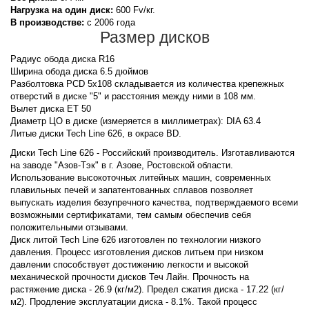
Нагрузка на один диск:
600 Fv/кг.
В производстве:
с 2006 года
Размер дисков
Радиус обода диска R16
Ширина обода диска 6.5 дюймов
Разболтовка PCD 5x108 складывается из количества крепежных
отверстий в диске "5" и расстояния между ними в 108 мм.
Вылет диска ET 50
Диаметр ЦО в диске (измеряется в миллиметрах): DIA 63.4
Литые диски Tech Line 626, в окрасе BD.
Диски Tech Line 626 - Российский производитель. Изготавливаются
на заводе "Азов-Тэк" в г. Азове, Ростовской области.
Использование высокоточных литейных машин, современных
плавильных печей и запатентованных сплавов позволяет
выпускать изделия безупречного качества, подтверждаемого всеми
возможными сертификатами, тем самым обеспечив себя
положительными отзывами.
Диск литой Tech Line 626 изготовлен по технологии низкого
давления. Процесс изготовления дисков литьем при низком
давлении способствует достижению легкости и высокой
механической прочности дисков Теч Лайн. Прочность на
растяжение диска - 26.9 (кг/м2). Предел сжатия диска - 17.22 (кг/
м2). Продление эксплуатации диска - 8.1%. Такой процесс