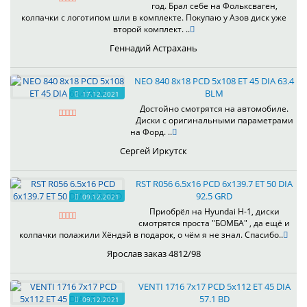
год. Брал себе на Фольксваген,
колпачки с логотипом шли в комплекте. Покупаю у Азов диск уже
второй комплект. ..
Геннадий Астрахань
NEO 840 8x18 PCD 5x108 ET 45 DIA 63.4
BLM
17.12.2021
Достойно смотрятся на автомобиле.
Диски с оригинальными параметрами
на Форд. ..
Сергей Иркутск
RST R056 6.5x16 PCD 6x139.7 ET 50 DIA
92.5 GRD
09.12.2021
Приобрёл на Hyundai H-1, диски
смотрятся проста "БОМБА" , да ещё и
колпачки полажили Хёндэй в подарок, о чём я не знал. Спасибо..
Ярослав заказ 4812/98
VENTI 1716 7x17 PCD 5x112 ET 45 DIA
57.1 BD
09.12.2021