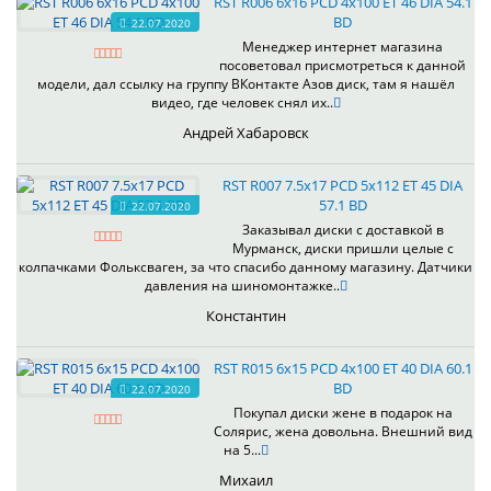
RST R006 6x16 PCD 4x100 ET 46 DIA 54.1
BD
22.07.2020
Менеджер интернет магазина
посоветовал присмотреться к данной
модели, дал ссылку на группу ВКонтакте Азов диск, там я нашёл
видео, где человек снял их..
Андрей Хабаровск
RST R007 7.5x17 PCD 5x112 ET 45 DIA
57.1 BD
22.07.2020
Заказывал диски с доставкой в
Мурманск, диски пришли целые с
колпачками Фольксваген, за что спасибо данному магазину. Датчики
давления на шиномонтажке..
Константин
RST R015 6x15 PCD 4x100 ET 40 DIA 60.1
BD
22.07.2020
Покупал диски жене в подарок на
Солярис, жена довольна. Внешний вид
на 5...
Михаил