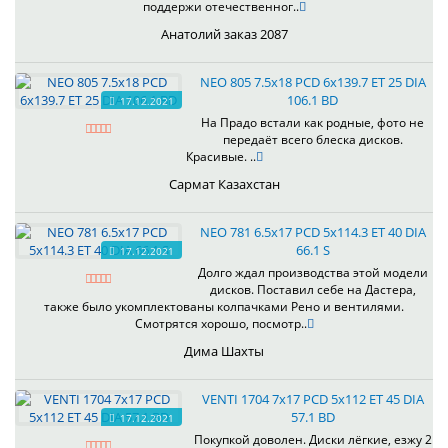
поддержи отечественног..
Анатолий заказ 2087
NEO 805 7.5x18 PCD 6x139.7 ET 25 DIA
106.1 BD
17.12.2021
На Прадо встали как родные, фото не
передаёт всего блеска дисков.
Красивые. ..
Сармат Казахстан
NEO 781 6.5x17 PCD 5x114.3 ET 40 DIA
66.1 S
17.12.2021
Долго ждал производства этой модели
дисков. Поставил себе на Дастера,
также было укомплектованы колпачками Рено и вентилями.
Смотрятся хорошо, посмотр..
Дима Шахты
VENTI 1704 7x17 PCD 5x112 ET 45 DIA
57.1 BD
17.12.2021
Покупкой доволен. Диски лёгкие, езжу 2