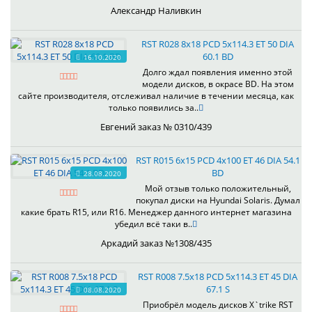
Александр Наливкин
RST R028 8x18 PCD 5x114.3 ET 50 DIA
60.1 BD
16.10.2020
Долго ждал появления именно этой
модели дисков, в окрасе BD. На этом
сайте производителя, отслеживал наличие в течении месяца, как
только появились за..
Евгений заказ № 0310/439
RST R015 6x15 PCD 4x100 ET 46 DIA 54.1
BD
28.08.2020
Мой отзыв только положительный,
покупал диски на Hyundai Solaris. Думал
какие брать R15, или R16. Менеджер данного интернет магазина
убедил всё таки в..
Аркадий заказ №1308/435
RST R008 7.5x18 PCD 5x114.3 ET 45 DIA
67.1 S
08.08.2020
Приобрёл модель дисков X`trike RST