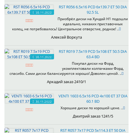
RST R056 6.5x16 PCD 6x139.7 ET 50 DIA
92.5 SL
30.11.2022
Приобрёл диски на Хундай H1 подошли
идеально, никаких приставочных
колец, не потребовалось! Центральное отверстие, родное! ..
Алексей Воркута
RST R019 7.5x19 PCD 5x108 ET 50.5 DIA
63.4 BD
30.11.2022
Покупал диски на Форд,
укомплектовали колпачками Форд,
спасибо. Сами диски балансируются хорошо! Доволен ценой. ..
Аркадий заказ 2410/1
VENTI 1603 6.5x16 PCD 4x100 ET 37 DIA
60.1 BD
30.11.2022
Хорошие диски по хорошей цене. ..
Дмитрий заказ 1241/5
RST R057 7x17 PCD 5x114.3 ET 50 DIA