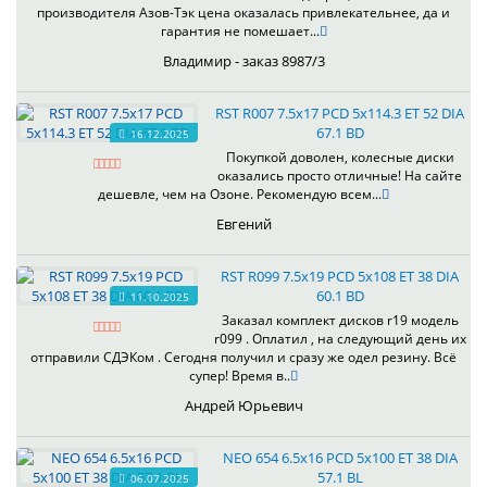
производителя Азов-Тэк цена оказалась привлекательнее, да и
гарантия не помешает...
Владимир - заказ 8987/3
RST R007 7.5x17 PCD 5x114.3 ET 52 DIA
67.1 BD
16.12.2025
Покупкой доволен, колесные диски
оказались просто отличные! На сайте
дешевле, чем на Озоне. Рекомендую всем...
Евгений
RST R099 7.5x19 PCD 5x108 ET 38 DIA
60.1 BD
11.10.2025
Заказал комплект дисков r19 модель
r099 . Оплатил , на следующий день их
отправили СДЭКом . Сегодня получил и сразу же одел резину. Всё
супер! Время в..
Андрей Юрьевич
NEO 654 6.5x16 PCD 5x100 ET 38 DIA
57.1 BL
06.07.2025