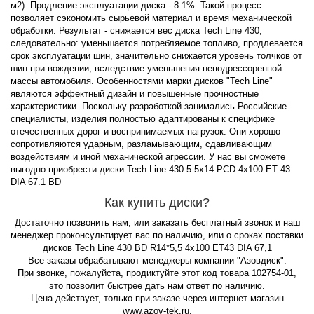
м2). Продление эксплуатации диска - 8.1%. Такой процесс
позволяет сэкономить сырьевой материал и время механической
обработки. Результат - снижается вес диска Tech Line 430,
следовательно: уменьшается потребляемое топливо, продлевается
срок эксплуатации шин, значительно снижается уровень толчков от
шин при вождении, вследствие уменьшения неподрессоренной
массы автомобиля. Особенностями марки дисков "Tech Line"
являются эффектный дизайн и повышенные прочностные
характеристики. Поскольку разработкой занимались Российские
специалисты, изделия полностью адаптированы к специфике
отечественных дорог и воспринимаемых нагрузок. Они хорошо
сопротивляются ударным, разламывающим, сдавливающим
воздействиям и иной механической агрессии. У нас вы сможете
выгодно приобрести диски Tech Line 430 5.5x14 PCD 4x100 ET 43
DIA 67.1 BD
Как купить диски?
Достаточно позвонить нам, или заказать бесплатный звонок и наш
менеджер проконсультирует вас по наличию, или о сроках поставки
дисков Tech Line 430 BD R14*5,5 4x100 ET43 DIA 67,1
Все заказы обрабатывают менеджеры компании "Азовдиск".
При звонке, пожалуйста, продиктуйте этот код товара 102754-01,
это позволит быстрее дать нам ответ по наличию.
Цена действует, только при заказе через интернет магазин
www.azov-tek.ru.