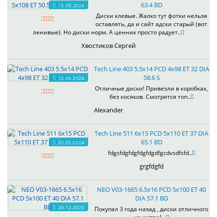
63.4 BD
15.08.2024
Диски клевые. Жалко тут фотки нельзя
оставлять, да и сайт адски старый (вот
ленивые). Но диски норм. А ценник просто радует..
Хвостиков Сергей
Tech Line 403 5.5x14 PCD 4x98 ET 32 DIA
58.6 S
12.04.2024
Отличные диски! Привезли в коробках,
без косяков. Смотрятся топ..
Alexander
Tech Line 511 6x15 PCD 5x110 ET 37 DIA
65.1 BD
03.02.2024
fdgsfdgfdgfdgfdgdfgcdvsdfsfd..
grgfdgfd
NEO V03-1665 6.5x16 PCD 5x100 ET 40
DIA 57.1 BD
20.12.2023
Покупал 3 года назад , диски отличного