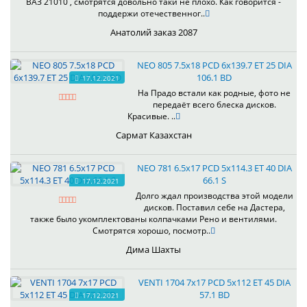
ВАЗ 21010 , смотрятся довольно таки не плохо. Как говорится -
поддержи отечественног..
Анатолий заказ 2087
NEO 805 7.5x18 PCD 6x139.7 ET 25 DIA
106.1 BD
17.12.2021
На Прадо встали как родные, фото не
передаёт всего блеска дисков.
Красивые. ..
Сармат Казахстан
NEO 781 6.5x17 PCD 5x114.3 ET 40 DIA
66.1 S
17.12.2021
Долго ждал производства этой модели
дисков. Поставил себе на Дастера,
также было укомплектованы колпачками Рено и вентилями.
Смотрятся хорошо, посмотр..
Дима Шахты
VENTI 1704 7x17 PCD 5x112 ET 45 DIA
57.1 BD
17.12.2021