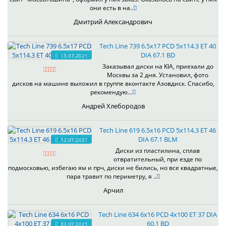
они есть в на..
Дмитрий Александрович
Tech Line 739 6.5x17 PCD 5x114.3 ET 40
DIA 67.1 BD
13.07.2021
Заказывал диски на KIA, приехали до
Москвы за 2 дня. Установил, фото
дисков на машине выложил в группе вконтакте Азовдиск. Спасибо,
рекомендую...
Андрей Хлебородов
Tech Line 619 6.5x16 PCD 5x114.3 ET 46
DIA 67.1 BLM
12.07.2021
Диски из пластилина, сплав
отвратительный, при езде по
подмосковью, избегаю ям и прч, диски не бились, но все квадратные,
пара травит по периметру, я ..
Арчил
Tech Line 634 6x16 PCD 4x100 ET 37 DIA
60.1 BD
03.07.2021