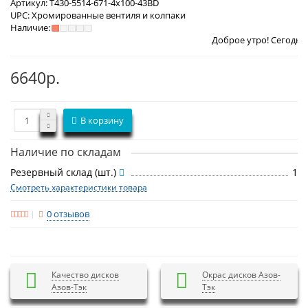
Артикул:
T430-5514-671-4x100-43BD
UPC:
Хромированные вентиля и колпаки
Наличие:
Доброе утро! Сегодня
Суббота 8 авг
6640р.
В корзину
Наличие по складам
Резервный склад (шт.)
1
Смотреть характеристики товара
0 отзывов
Качество дисков
Окрас дисков Азов-
Азов-Тэк
Тэк