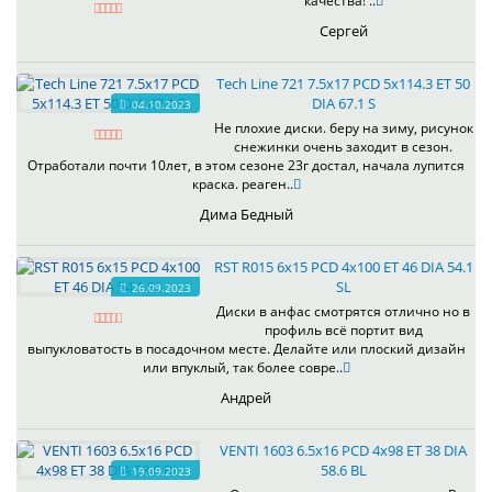
качества! ..
Сергей
Tech Line 721 7.5x17 PCD 5x114.3 ET 50
DIA 67.1 S
04.10.2023
Не плохие диски. беру на зиму, рисунок
снежинки очень заходит в сезон.
Отработали почти 10лет, в этом сезоне 23г достал, начала лупится
краска. реаген..
Дима Бедный
RST R015 6x15 PCD 4x100 ET 46 DIA 54.1
SL
26.09.2023
Диски в анфас смотрятся отлично но в
профиль всё портит вид
выпукловатость в посадочном месте. Делайте или плоский дизайн
или впуклый, так более совре..
Андрей
VENTI 1603 6.5x16 PCD 4x98 ET 38 DIA
58.6 BL
19.09.2023