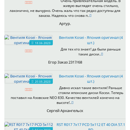
Очень привлекательная модель. В
живую выглядят очень стильно,
лаконично, не вычурно. Очень жаль что так редко доступны для
заказа. Надеюсь что снова п..
Артур.
Вентиля Kosei - Япония оригинал (4
шт.)
18.06.2023
Для тех кто знает! да были раньше
такие диски..
Егор Заказ 2317/68
Вентиля Kosei - Япония оригинал (4
шт.)
20.05.2023
Давно искал такие вентиля! Раньше
стояли японские диски Косеи. Теперь
поставил на Азовские NEO 830. Качество вентилей конечно на
высоте!..
Сергей Архангельск
RST R017 7x17 PCD 5x112 ET 40 DIA 57.1
BD