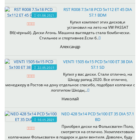
RST R008 7.5x18 PCD 5x112 ET 45 DIA
57.1 BDM
01.06.2021
Купил комплект этих дисков,и
установил на лето на VW PASSAT
B6(чёрный). Диски Агонь. Машина выглядеть стала бомбически.
Стильнее и спортивнее.Если б..
Александр
VENTI 1505 6x15 PCD 5x100 ET 38 DIA
57.1 SD
22.05.2021
Купил у вас диски. Стали отлично, на
Шкоду рапид 2020. Все отлично,
менеджеру в Ростов на дону отдельное спасибо, подобрал колпачки с
логотипом Шкоды,..
Николай
NEO 428 5x14 PCD 5x100 ET 35 DIA 57.1
BD
10.05.2021
Приобрел диски на Фольксваген Поло,
смотрятся на отлично. Укомплектовали
колпачками Фольксваген в подарок и дали вентиля. Доволен, буду