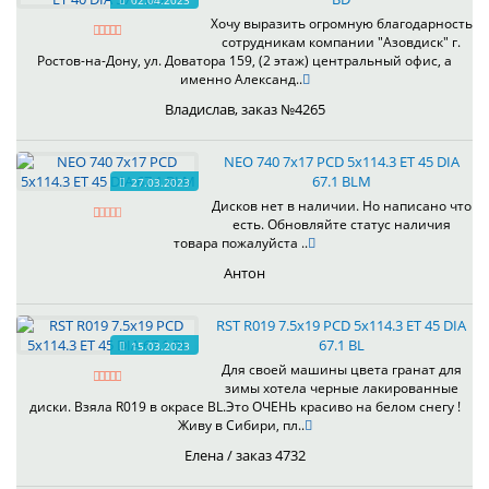
02.04.2023
Хочу выразить огромную благодарность
сотрудникам компании "Азовдиск" г.
Ростов-на-Дону, ул. Доватора 159, (2 этаж) центральный офис, а
именно Александ..
Владислав, заказ №4265
NEO 740 7x17 PCD 5x114.3 ET 45 DIA
67.1 BLM
27.03.2023
Дисков нет в наличии. Но написано что
есть. Обновляйте статус наличия
товара пожалуйста ..
Антон
RST R019 7.5x19 PCD 5x114.3 ET 45 DIA
67.1 BL
15.03.2023
Для своей машины цвета гранат для
зимы хотела черные лакированные
диски. Взяла R019 в окрасе BL.Это ОЧЕНЬ красиво на белом снегу !
Живу в Сибири, пл..
Елена / заказ 4732