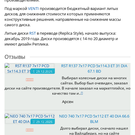
производителями.
Под маркой
VENTI
производится бюджетный вариант литых
дисков, для снижения стоимости которых применяются
конструктивные решения, направленные на снижение массы
самого диска.
Литые диски
RST
в переводе (Replica Style), начало выпуска:
декабрь 2019 года. Диски производятся с 14 по 20 диаметр и
имеют дизайн Реплика.
Отзывы
RST R137 7x17 PCD 5x114.3 ET 31 DIA
67.1 BD
29.12.2025
Выбирал колесные диски на многих
сайтах. Выбор был очевиден, заказал
диски на сайте производителя. В начале заказал на маркетплэйсе, но
качество там и..
Арсен
NEO 740 7x17 PCD 5x112 ET 40 DIA 66.6
BLM
29.12.2025
Долго выбирал диски, сначало нашел
на Вайлдбериз, но на сайте