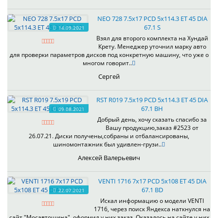
NEO 728 7.5x17 PCD 5x114.3 ET 45 DIA
67.1 S
14.09.2021
Взял для второго комплекта на Хундай
Крету. Менеджер уточнил марку авто
для проверки параметров дисков под конкретную машину, что уже о
многом говорит..
Сергей
RST R019 7.5x19 PCD 5x114.3 ET 45 DIA
67.1 BH
09.08.2021
Добрый день, хочу сказать спасибо за
Вашу продукцию,заказ #2523 от
26.07.21. Диски получены,собраны и отбалансированы,
шиномонтажник был удивлен-грузи..
Алексей Валерьевич
VENTI 1716 7x17 PCD 5x108 ET 45 DIA
67.1 BD
22.07.2021
Искал информацию о модели VENTI
1716, через поиск Яндекса наткнулся на
сайт "Мосавтошина", оформил у них заказ. Оказалось на сайте у них