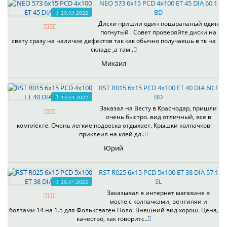
NEO 573 6x15 PCD 4x100 ET 45 DIA 60.1
BD
20.03.2022
Диски пришли один поцарапаный один
погнутый . Совет проверяйте диски на
свету сразу на наличие дефектов так как обычно получаешь в тк на
складе ,а там..
Михаил
RST R015 6x15 PCD 4x100 ET 40 DIA 60.1
BD
13.03.2022
Заказал на Весту в Краснодар, пришли
очень быстро. вид отличный, все в
комплекте. Очень легкие подвеска отдыхает. Крышки колпачков
приклеил на клей дл..
Юрий
RST R025 6x15 PCD 5x100 ET 38 DIA 57.1
SL
28.01.2022
Заказывал в интернет магазине в
месте с колпачками, вентиляи и
болтами 14 на 1.5 для Фольксваген Поло. Внешний вид хорош. Цена,
качество, как говоритс..