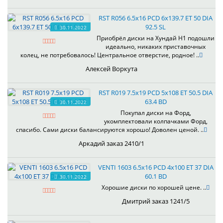
RST R056 6.5x16 PCD 6x139.7 ET 50 DIA
92.5 SL
30.11.2022
Приобрёл диски на Хундай H1 подошли
идеально, никаких приставочных
колец, не потребовалось! Центральное отверстие, родное! ..
Алексей Воркута
RST R019 7.5x19 PCD 5x108 ET 50.5 DIA
63.4 BD
30.11.2022
Покупал диски на Форд,
укомплектовали колпачками Форд,
спасибо. Сами диски балансируются хорошо! Доволен ценой. ..
Аркадий заказ 2410/1
VENTI 1603 6.5x16 PCD 4x100 ET 37 DIA
60.1 BD
30.11.2022
Хорошие диски по хорошей цене. ..
Дмитрий заказ 1241/5