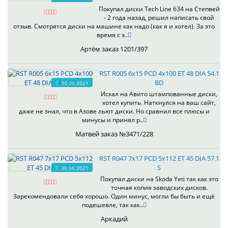
Покупал диски Tech Line 634 на Степвей
- 2 года назад, решил написать свой
отзыв. Смотрятся диски на машине как надо (как я и хотел). За это
время с э..
Артём заказ 1201/397
RST R005 6x15 PCD 4x100 ET 48 DIA 54.1
BD
30.06.2021
Искал на Авито штампованные диски,
хотел купить. Наткнулся на ваш сайт,
даже не знал, что в Азове льют диски. Но сравнил все плюсы и
минусы и принял р..
Матвей заказ №3471/228
RST R047 7x17 PCD 5x112 ET 45 DIA 57.1
S
30.06.2021
Покупал диски на Skoda Yeti так как это
точная копия заводских дисков.
Зарекомендовали себя хорошо. Один минус, могли бы быть и ещё
подешевле, так как..
Аркадий