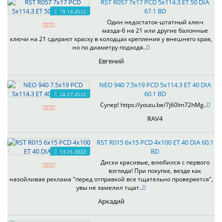
RST R057 7x17 PCD 5x114.3 ET 50 DIA
67.1 BD
19.10.2022
Один недостаток-штатный ключ
мазда-6 на 21 или другие балонные
ключи на 21 сдирают краску в колодцах крепления у внешнего края,
но по диаметру подходя..
Евгений
NEO 940 7.5x19 PCD 5x114.3 ET 40 DIA
60.1 BD
24.07.2022
Супер! https://youtu.be/7j60Im72hMg..
RAV4
RST R015 6x15 PCD 4x100 ET 40 DIA 60.1
BD
13.05.2022
Диски красивые, влюбился с первого
взгляда! При покупке, везде как
назойливая реклама "перед отправкой все тщательно проверяется",
увы не замелил тщат..
Аркадий