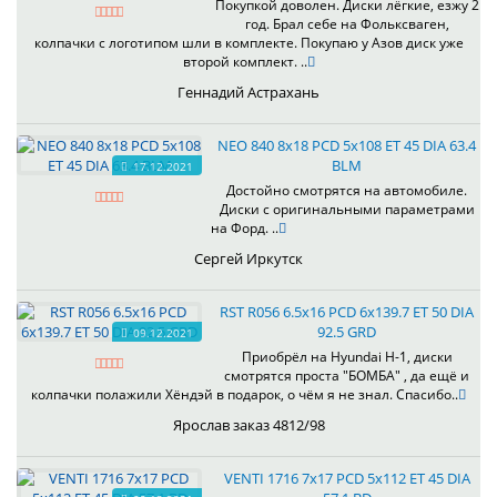
Покупкой доволен. Диски лёгкие, езжу 2
год. Брал себе на Фольксваген,
колпачки с логотипом шли в комплекте. Покупаю у Азов диск уже
второй комплект. ..
Геннадий Астрахань
NEO 840 8x18 PCD 5x108 ET 45 DIA 63.4
BLM
17.12.2021
Достойно смотрятся на автомобиле.
Диски с оригинальными параметрами
на Форд. ..
Сергей Иркутск
RST R056 6.5x16 PCD 6x139.7 ET 50 DIA
92.5 GRD
09.12.2021
Приобрёл на Hyundai H-1, диски
смотрятся проста "БОМБА" , да ещё и
колпачки полажили Хёндэй в подарок, о чём я не знал. Спасибо..
Ярослав заказ 4812/98
VENTI 1716 7x17 PCD 5x112 ET 45 DIA