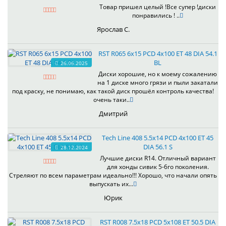
Товар пришел целый !Все супер !диски
понравились ! ..
Ярослав С.
RST R065 6x15 PCD 4x100 ET 48 DIA 54.1
BL
26.06.2025
Диски хорошие, но к моему сожалению
на 1 диске много грязи и пыли закатали
под краску, не понимаю, как такой диск прошёл контроль качества!
очень таки..
Дмитрий
Tech Line 408 5.5x14 PCD 4x100 ET 45
DIA 56.1 S
28.12.2024
Лучшие диски R14. Отличный вариант
для хонды сивик 5-6го поколения.
Стреляют по всем параметрам идеально!!! Хорошо, что начали опять
выпускать их...
Юрик
RST R008 7.5x18 PCD 5x108 ET 50.5 DIA