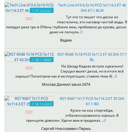
Tech Line 619 6.5x16 PCD 5x114.3 ET 46
DIA 67.1 BLM
07.12.2022
Тут кто то пишет что диски из
пластелина, это наговор чистой воды. Я
попадал раза три в ОЧень глубокие ямы, пробивало до кузова, диски
даже не погнули..
Вадим
RST R048 7x18 PCD 5x112 ET 43 DIA 57.1
BL
30.11.2022
На Шкоду Кадиак встали идеально!
Смущал вылет диска, но в итоге всё
хорошо! Посмотрим как в эксплуатации, ставлю пока 4) ..
Москва Даниил заказ 2474
RST R067 7x17 PCD 5x114.3 ET 35 DIA
67.1 BD
30.11.2022
Купил на киа спортейдж,
отбалансировались хорошо. В
принципе доволен. Удачи вам в продажах. ..
Сергей Николаевич Пермь