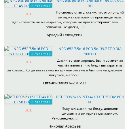
NEO 840 8x18 PCD 5x108 ET 45 DIA 63.4
BD
09.12.2021
По своему опыту, скажу: что это лучший
интернет магазин от производителя.
Здесь грамотные менеджеры, которые не просто отправят вам
оплаченные диски, ..
Аркадий Геленджик
NEO 652 7.5x16 PCD 5x139.7 ET 0 DIA
108 BD
05.12.2021
Диски встали хорошо. Были сомнения
насчёт вылета, что будут выпирать из
за крыла... Когда поставили на шиномонтаже я был очень доволен
покупкой, непро..
Евгений заказ №2316/32
RST R006 6x16 PCD 4x100 ET 50 DIA 60.1
BL
05.12.2021
Покупал диски на Весту, доволен
дисками и интернет магазином.
Рекомендую...
Николай Арефьев