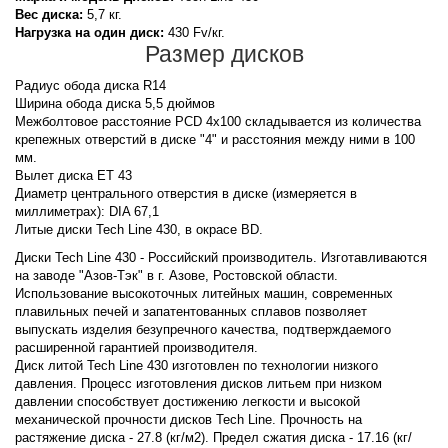
Вес диска:
5,7 кг.
Нагрузка на один диск:
430 Fv/кг.
Размер дисков
Радиус обода диска R14
Ширина обода диска 5,5 дюймов
Межболтовое расстояние PCD 4x100 складывается из количества
крепежных отверстий в диске "4" и расстояния между ними в 100
мм.
Вылет диска ET 43
Диаметр центрального отверстия в диске (измеряется в
миллиметрах): DIA 67,1
Литые диски Tech Line 430, в окрасе BD.
Диски Tech Line 430 - Российский производитель. Изготавливаются
на заводе "Азов-Тэк" в г. Азове, Ростовской области.
Использование высокоточных литейных машин, современных
плавильных печей и запатентованных сплавов позволяет
выпускать изделия безупречного качества, подтверждаемого
расширенной гарантией производителя.
Диск литой Tech Line 430 изготовлен по технологии низкого
давления. Процесс изготовления дисков литьем при низком
давлении способствует достижению легкости и высокой
механической прочности дисков Tech Line. Прочность на
растяжение диска - 27.8 (кг/м2). Предел сжатия диска - 17.16 (кг/