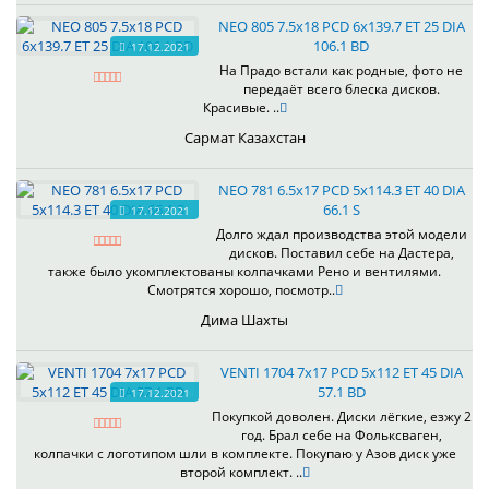
NEO 805 7.5x18 PCD 6x139.7 ET 25 DIA
106.1 BD
17.12.2021
На Прадо встали как родные, фото не
передаёт всего блеска дисков.
Красивые. ..
Сармат Казахстан
NEO 781 6.5x17 PCD 5x114.3 ET 40 DIA
66.1 S
17.12.2021
Долго ждал производства этой модели
дисков. Поставил себе на Дастера,
также было укомплектованы колпачками Рено и вентилями.
Смотрятся хорошо, посмотр..
Дима Шахты
VENTI 1704 7x17 PCD 5x112 ET 45 DIA
57.1 BD
17.12.2021
Покупкой доволен. Диски лёгкие, езжу 2
год. Брал себе на Фольксваген,
колпачки с логотипом шли в комплекте. Покупаю у Азов диск уже
второй комплект. ..