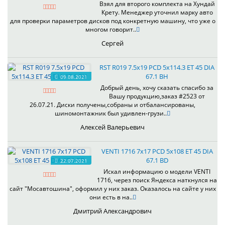
Взял для второго комплекта на Хундай
Крету. Менеджер уточнил марку авто
для проверки параметров дисков под конкретную машину, что уже о
многом говорит..
Сергей
RST R019 7.5x19 PCD 5x114.3 ET 45 DIA
67.1 BH
09.08.2021
Добрый день, хочу сказать спасибо за
Вашу продукцию,заказ #2523 от
26.07.21. Диски получены,собраны и отбалансированы,
шиномонтажник был удивлен-грузи..
Алексей Валерьевич
VENTI 1716 7x17 PCD 5x108 ET 45 DIA
67.1 BD
22.07.2021
Искал информацию о модели VENTI
1716, через поиск Яндекса наткнулся на
сайт "Мосавтошина", оформил у них заказ. Оказалось на сайте у них
они есть в на..
Дмитрий Александрович