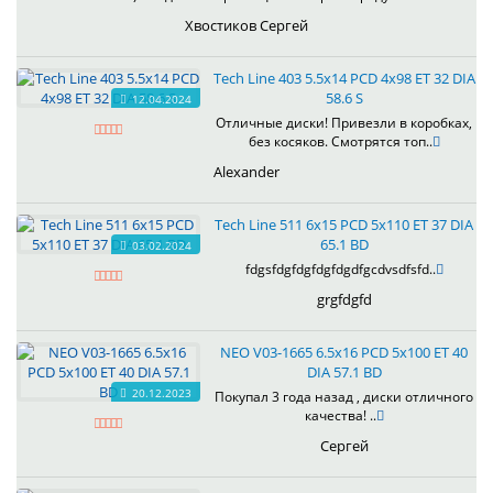
Хвостиков Сергей
Tech Line 403 5.5x14 PCD 4x98 ET 32 DIA
58.6 S
12.04.2024
Отличные диски! Привезли в коробках,
без косяков. Смотрятся топ..
Alexander
Tech Line 511 6x15 PCD 5x110 ET 37 DIA
65.1 BD
03.02.2024
fdgsfdgfdgfdgfdgdfgcdvsdfsfd..
grgfdgfd
NEO V03-1665 6.5x16 PCD 5x100 ET 40
DIA 57.1 BD
20.12.2023
Покупал 3 года назад , диски отличного
качества! ..
Сергей