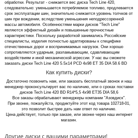
обработки. Результат - снижается вес диска Tech Line 420,
следовательно: уменьшается потребляемое топливо, продлевается
срок эксплуатации шин, значительно снижается уровень толчков от
шин при вождении, вследствие уменьшения неподрессоренной
массы автомобиля. Особенностями марки дисков "Tech Line"
являются эффектный дизайн и повышенные прочностные
характеристики. Поскольку разработкой занимались Российские
специалисты, изделия полностью адаптированы к специфике
отечественных дорог и воспринимаемых нагрузок. Они хорошо
сопротивляются ударным, разламывающим, сдавливающим
воздействиям и иной механической агрессии. У нас вы сможете
заказать диски Tech Line 420 5.5x14 PCD 4x98 ET 35 DIA 58.6 BD
Как купить диски?
Достаточно позвонить нам, или заказать бесплатный звонок и наш
менеджер проконсультирует вас по наличию, или о сроках поставки
дисков Tech Line 420 BD R14*5,5 4x98 ET35 DIA 58,6
Все заказы обрабатывают менеджеры компании "Азовдиск".
При звонке, пожалуйста, продиктуйте этот код товара 102718-01,
это позволит быстрее дать нам ответ по наличию.
Цена действует, только при заказе, или звонке через наш интернет
магазин.
Другие диски с вашими параметрами!