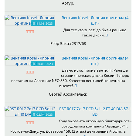
Артур.
Вентиля Kosei - Япония оригинал (4
шт.)
18.06.2023
Для тех кто знает! да были раньше
такие диски..
Егор Заказ 2317/68
Вентиля Kosei - Япония оригинал (4
шт.)
20.05.2023
Давно искал такие вентиля! Раньше
стояли японские диски Косеи. Теперь
поставил на Азовские NEO 830. Качество вентилей конечно на
высоте!..
Сергей Архангельск
RST R017 7x17 PCD 5x112 ET 40 DIA 57.1
BD
02.04.2023
Хочу выразить огромную благодарность
сотрудникам компании "Азовдиск" г.
Ростов-на-Дону, ул. Доватора 159, (2 этаж) центральный офис, а