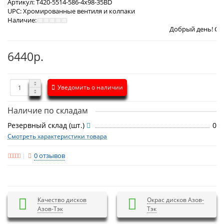
Артикул:
T420-5514-586-4x98-35BD
UPC:
Хромированные вентиля и колпаки
Наличие:
Добрый день! Сегодня
Четверг 
6440р.
Уведомить о наличии
Наличие по складам
Резервный склад (шт.)
0
Смотреть характеристики товара
0 отзывов
Качество дисков
Окрас дисков Азов-
Азов-Тэк
Тэк