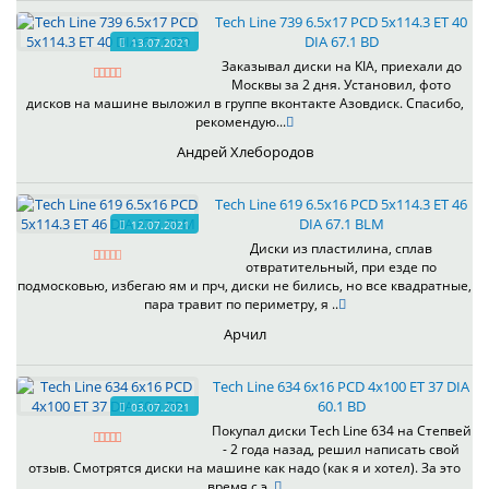
Tech Line 739 6.5x17 PCD 5x114.3 ET 40
DIA 67.1 BD
13.07.2021
Заказывал диски на KIA, приехали до
Москвы за 2 дня. Установил, фото
дисков на машине выложил в группе вконтакте Азовдиск. Спасибо,
рекомендую...
Андрей Хлебородов
Tech Line 619 6.5x16 PCD 5x114.3 ET 46
DIA 67.1 BLM
12.07.2021
Диски из пластилина, сплав
отвратительный, при езде по
подмосковью, избегаю ям и прч, диски не бились, но все квадратные,
пара травит по периметру, я ..
Арчил
Tech Line 634 6x16 PCD 4x100 ET 37 DIA
60.1 BD
03.07.2021
Покупал диски Tech Line 634 на Степвей
- 2 года назад, решил написать свой
отзыв. Смотрятся диски на машине как надо (как я и хотел). За это
время с э..