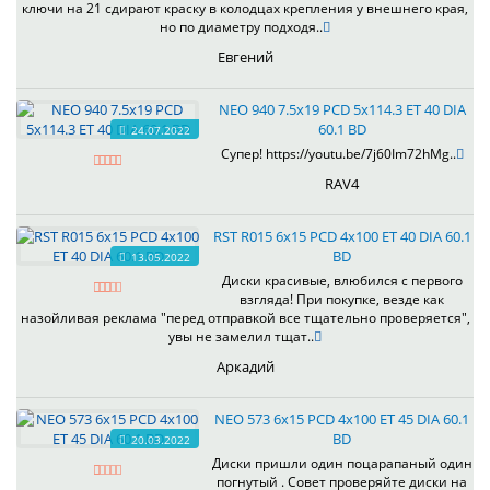
ключи на 21 сдирают краску в колодцах крепления у внешнего края,
но по диаметру подходя..
Евгений
NEO 940 7.5x19 PCD 5x114.3 ET 40 DIA
60.1 BD
24.07.2022
Супер! https://youtu.be/7j60Im72hMg..
RAV4
RST R015 6x15 PCD 4x100 ET 40 DIA 60.1
BD
13.05.2022
Диски красивые, влюбился с первого
взгляда! При покупке, везде как
назойливая реклама "перед отправкой все тщательно проверяется",
увы не замелил тщат..
Аркадий
NEO 573 6x15 PCD 4x100 ET 45 DIA 60.1
BD
20.03.2022
Диски пришли один поцарапаный один
погнутый . Совет проверяйте диски на