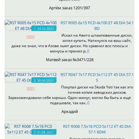
Артём заказ 1201/397
RST R005 6x15 PCD 4x100 ET 48 DIA 54.1
BD
30.06.2021
Искал на Авито штампованные диски,
хотел купить. Наткнулся на ваш сайт,
даже не знал, что в Азове льют диски. Но сравнил все плюсы и
минусы и принял р..
Матвей заказ №3471/228
RST R047 7x17 PCD 5x112 ET 45 DIA 57.1
S
30.06.2021
Покупал диски на Skoda Yeti так как это
точная копия заводских дисков.
Зарекомендовали себя хорошо. Один минус, могли бы быть и ещё
подешевле, так как..
Аркадий
RST R008 7.5x18 PCD 5x112 ET 45 DIA
57.1 BDM
01.06.2021
Купил комплект этих дисков,и