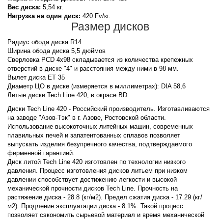
Вес диска:
5,54 кг.
Нагрузка на один диск:
420 Fv/кг.
Размер дисков
Радиус обода диска R14
Ширина обода диска 5,5 дюймов
Сверловка PCD 4x98 складывается из количества крепежных
отверстий в диске "4" и расстояния между ними в 98 мм.
Вылет диска ET 35
Диаметр ЦО в диске (измеряется в миллиметрах): DIA 58,6
Литые диски Tech Line 420, в окрасе BD.
Диски Tech Line 420 - Российский производитель. Изготавливаются
на заводе "Азов-Тэк" в г. Азове, Ростовской области.
Использование высокоточных литейных машин, современных
плавильных печей и запатентованных сплавов позволяет
выпускать изделия безупречного качества, подтверждаемого
фирменной гарантией.
Диск литой Tech Line 420 изготовлен по технологии низкого
давления. Процесс изготовления дисков литьем при низком
давлении способствует достижению легкости и высокой
механической прочности дисков Tech Line. Прочность на
растяжение диска - 28.8 (кг/м2). Предел сжатия диска - 17.29 (кг/
м2). Продление эксплуатации диска - 8.1%. Такой процесс
позволяет сэкономить сырьевой материал и время механической