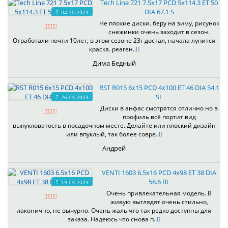
Tech Line 721 7.5x17 PCD 5x114.3 ET 50
DIA 67.1 S
04.10.2023
Не плохие диски. беру на зиму, рисунок
снежинки очень заходит в сезон.
Отработали почти 10лет, в этом сезоне 23г достал, начала лупится
краска. реаген..
Дима Бедный
RST R015 6x15 PCD 4x100 ET 46 DIA 54.1
SL
26.09.2023
Диски в анфас смотрятся отлично но в
профиль всё портит вид
выпукловатость в посадочном месте. Делайте или плоский дизайн
или впуклый, так более совре..
Андрей
VENTI 1603 6.5x16 PCD 4x98 ET 38 DIA
58.6 BL
19.09.2023
Очень привлекательная модель. В
живую выглядят очень стильно,
лаконично, не вычурно. Очень жаль что так редко доступны для
заказа. Надеюсь что снова п..