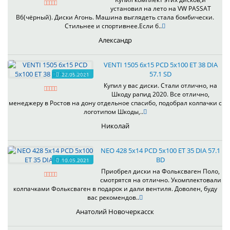
установил на лето на VW PASSAT
B6(чёрный). Диски Агонь. Машина выглядеть стала бомбически.
Стильнее и спортивнее.Если б..
Александр
VENTI 1505 6x15 PCD 5x100 ET 38 DIA
57.1 SD
22.05.2021
Купил у вас диски. Стали отлично, на
Шкоду рапид 2020. Все отлично,
менеджеру в Ростов на дону отдельное спасибо, подобрал колпачки с
логотипом Шкоды,..
Николай
NEO 428 5x14 PCD 5x100 ET 35 DIA 57.1
BD
10.05.2021
Приобрел диски на Фольксваген Поло,
смотрятся на отлично. Укомплектовали
колпачками Фольксваген в подарок и дали вентиля. Доволен, буду
вас рекомендов..
Анатолий Новочеркасск