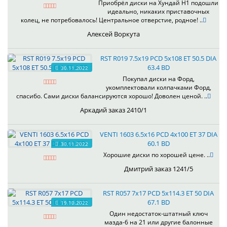
Приобрёл диски на Хундай H1 подошли
идеально, никаких приставочных
колец, не потребовалось! Центральное отверстие, родное! ..
Алексей Воркута
RST R019 7.5x19 PCD 5x108 ET 50.5 DIA
63.4 BD
30.11.2022
Покупал диски на Форд,
укомплектовали колпачками Форд,
спасибо. Сами диски балансируются хорошо! Доволен ценой. ..
Аркадий заказ 2410/1
VENTI 1603 6.5x16 PCD 4x100 ET 37 DIA
60.1 BD
30.11.2022
Хорошие диски по хорошей цене. ..
Дмитрий заказ 1241/5
RST R057 7x17 PCD 5x114.3 ET 50 DIA
67.1 BD
19.10.2022
Один недостаток-штатный ключ
мазда-6 на 21 или другие балонные