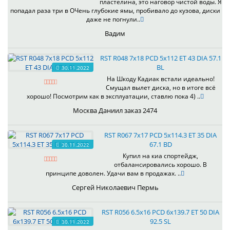
пластелина, это наговор чистой воды. Я
попадал раза три в ОЧень глубокие ямы, пробивало до кузова, диски
даже не погнули..
Вадим
RST R048 7x18 PCD 5x112 ET 43 DIA 57.1
BL
30.11.2022
На Шкоду Кадиак встали идеально!
Смущал вылет диска, но в итоге всё
хорошо! Посмотрим как в эксплуатации, ставлю пока 4) ..
Москва Даниил заказ 2474
RST R067 7x17 PCD 5x114.3 ET 35 DIA
67.1 BD
30.11.2022
Купил на киа спортейдж,
отбалансировались хорошо. В
принципе доволен. Удачи вам в продажах. ..
Сергей Николаевич Пермь
RST R056 6.5x16 PCD 6x139.7 ET 50 DIA
92.5 SL
30.11.2022