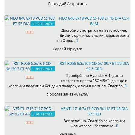
Геннадий Астрахань
NEO 840 8x18 PCD 5x108 ET 45 DIA 63.4
BLM
17.12.2021
Достойно смотрятся на автомобиле.
Диски с оригинальными параметрами
на Форд. ..
Сергей Иркутск
RST R056 6.5x16 PCD 6x139.7 ET 50 DIA
92.5 GRD
09.12.2021
Приобрёл на Hyundai H-1, диски
смотрятся проста "БОМБА" , да ещё и
колпачки полажили Хёндэй в подарок, о чём я не знал. Спасибо..
Ярослав заказ 4812/98
VENTI 1716 7x17 PCD 5x112 ET 45 DIA
57.1 BD
09.12.2021
Всё отлично. Спасибо за колпачки
Фольксваген бесплатно...
Рахмаил