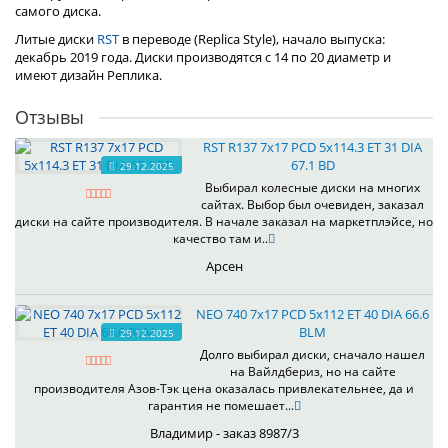
самого диска.
Литые диски
RST
в переводе (Replica Style), начало выпуска:
декабрь 2019 года. Диски производятся с 14 по 20 диаметр и
имеют дизайн Реплика.
Отзывы
RST R137 7x17 PCD 5x114.3 ET 31 DIA
67.1 BD
29.12.2025
Выбирал колесные диски на многих
сайтах. Выбор был очевиден, заказал
диски на сайте производителя. В начале заказал на маркетплэйсе, но
качество там и..
Арсен
NEO 740 7x17 PCD 5x112 ET 40 DIA 66.6
BLM
29.12.2025
Долго выбирал диски, сначало нашел
на Вайлдбериз, но на сайте
производителя Азов-Тэк цена оказалась привлекательнее, да и
гарантия не помешает...
Владимир - заказ 8987/3