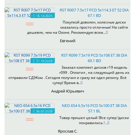
RST R007 7.5x17 PCD 5x114.3 ET 52 DIA
67.1 BD
16.12.2025
Покупкой доволен, колесные диски
оказались просто отличные! На сайте
дешевле, чем на Озоне. Рекомендую всем...
Евгений
RST R099 7.5x19 PCD 5x108 ET 38 DIA
60.1 BD
11.10.2025
Заказал комплект дисков r19 модель
r099 . Оплатил , на следующий день их
отправили СДЭКом . Сегодня получил и сразу же одел резину. Всё
супер! Время в..
Андрей Юрьевич
NEO 654 6.5x16 PCD 5x100 ET 38 DIA
57.1 BL
06.07.2025
Товар пришел целый !Все супер !диски
понравились ! ..
Ярослав С.