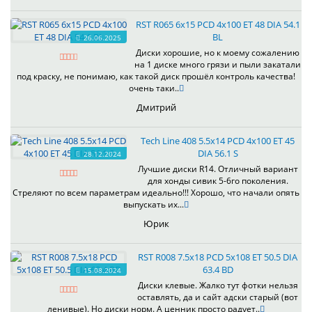
RST R065 6x15 PCD 4x100 ET 48 DIA 54.1
BL
26.06.2025
Диски хорошие, но к моему сожалению
на 1 диске много грязи и пыли закатали
под краску, не понимаю, как такой диск прошёл контроль качества!
очень таки..
Дмитрий
Tech Line 408 5.5x14 PCD 4x100 ET 45
DIA 56.1 S
28.12.2024
Лучшие диски R14. Отличный вариант
для хонды сивик 5-6го поколения.
Стреляют по всем параметрам идеально!!! Хорошо, что начали опять
выпускать их...
Юрик
RST R008 7.5x18 PCD 5x108 ET 50.5 DIA
63.4 BD
15.08.2024
Диски клевые. Жалко тут фотки нельзя
оставлять, да и сайт адски старый (вот
ленивые). Но диски норм. А ценник просто радует..