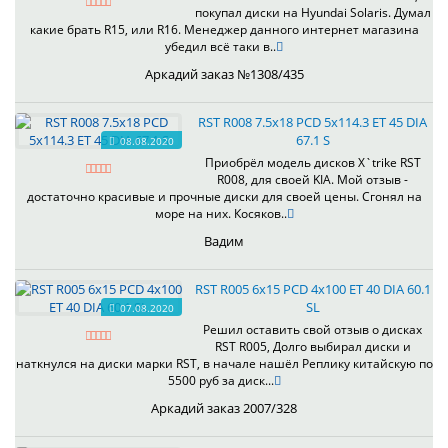
покупал диски на Hyundai Solaris. Думал
какие брать R15, или R16. Менеджер данного интернет магазина
убедил всё таки в..
Аркадий заказ №1308/435
RST R008 7.5x18 PCD 5x114.3 ET 45 DIA
67.1 S
08.08.2020
Приобрёл модель дисков X`trike RST
R008, для своей KIA. Мой отзыв -
достаточно красивые и прочные диски для своей цены. Сгонял на
море на них. Косяков..
Вадим
RST R005 6x15 PCD 4x100 ET 40 DIA 60.1
SL
07.08.2020
Решил оставить свой отзыв о дисках
RST R005, Долго выбирал диски и
наткнулся на диски марки RST, в начале нашёл Реплику китайскую по
5500 руб за диск...
Аркадий заказ 2007/328