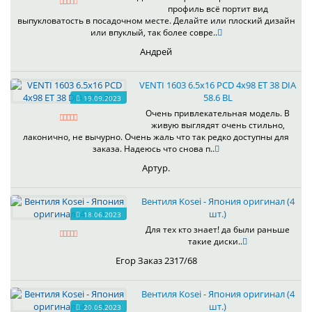
профиль всё портит вид
выпукловатость в посадочном месте. Делайте или плоский дизайн
или впуклый, так более совре..
Андрей
VENTI 1603 6.5x16 PCD 4x98 ET 38 DIA
58.6 BL
19.09.2023
Очень привлекательная модель. В
живую выглядят очень стильно,
лаконично, не вычурно. Очень жаль что так редко доступны для
заказа. Надеюсь что снова п..
Артур.
Вентиля Kosei - Япония оригинал (4
шт.)
18.06.2023
Для тех кто знает! да были раньше
такие диски..
Егор Заказ 2317/68
Вентиля Kosei - Япония оригинал (4
шт.)
20.05.2023