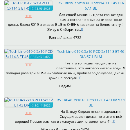
RST R019 7.5x19 PCD 5x114.3 ET 45 DIA
67.1 BL
15.03.2023
Для своей машины цвета гранат для
зимы хотела черные лакированные
диски. Взяла R019 в окрасе BL.Это ОЧЕНЬ красиво на белом снегу !
Живу в Сибири, пл..
Елена / заказ 4732
Tech Line 619 6.5x16 PCD 5x114.3 ET 46
DIA 67.1 BLM
07.12.2022
Тут кто то пишет что диски из
пластелина, это наговор чистой воды. Я
попадал раза три в ОЧень глубокие ямы, пробивало до кузова, диски
даже не погнули..
Вадим
RST R048 7x18 PCD 5x112 ET 43 DIA 57.1
BL
30.11.2022
На Шкоду Кадиак встали идеально!
Смущал вылет диска, но в итоге всё
хорошо! Посмотрим как в эксплуатации, ставлю пока 4) ..
Москва Даниил заказ 2474