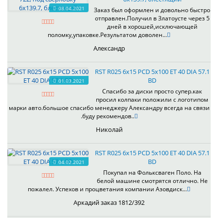
08.04.2021
Заказ был оформлен и довольно быстро
отправлен.Получил в Златоусте через 5
дней в хорошей,исключающей
поломку,упаковке.Результатом доволен...
Александр
RST R025 6x15 PCD 5x100 ET 40 DIA 57.1
BD
01.03.2021
Спасибо за диски просто супер.как
просил колпаки положили с логотипом
марки авто.большое спасибо менеджеру Александру всегда на связи
.буду рекомендов..
Николай
RST R025 6x15 PCD 5x100 ET 40 DIA 57.1
BD
04.02.2021
Покупал на Фольксваген Поло. На
белой машине смотрятся отлично. Не
пожалел. Успехов и процветания компании Азовдиск...
Аркадий заказ 1812/392