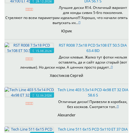
DIA 56.1 S
28.12.2024
Лучшие диски R14. Отличный вариант
для хонды сивик 5-6го поколения.
Стреляют по всем параметрам идеально!!! Хорошо, что начали опять
выпускать их...
Юрик
RST R008 7.5x18 PCD 5x108 ET 50.5 DIA
63.4 BD
15.08.2024
Диски клевые. Жалко тут фотки нельзя
оставлять, да и сайт адски старый (вот
ленивые). Но диски норм. А ценник просто радует..
Хвостиков Сергей
Tech Line 403 5.5x14 PCD 4x98 ET 32 DIA
58.6 S
12.04.2024
Отличные диски! Привезли в коробках,
без косяков. Смотрятся топ..
Alexander
Tech Line 511 6x15 PCD 5x110 ET 37 DIA