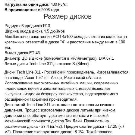
Нагрузка на один диск:
400 Fv/кг.
В производстве:
с 2006 года
Размер дисков
Радиус обода диска R13
Ширина обода диска 4.5 дюймов
Межболтовое расстояние PCD 4x100 складывается из количества
крепежных отверстий в диске "4" и расстояния между ними в 100
мм.
Вылет диска ET 43
Диаметр ЦО в диске (измеряется в миллиметрах): DIA 67.1
Литые диски Tech Line 311, в окрасе S (Silver).
Диски Tech Line 311 - Российский производитель. Изготавливаются
на заводе "Азов-Тэк" в г. Азове, Ростовской области.
Использование высокоточных литейных машин, современных
плавильных печей и запатентованных сплавов позволяет
выпускать изделия безупречного качества, подтверждаемого
расширенной гарантией производителя.
Диск литой Tech Line 311 изготовлен по технологии низкого
давления. Процесс изготовления дисков литьем при низком
давлении способствует достижению легкости и высокой
механической прочности дисков Теч Лайн. Прочность на
растяжение диска - 27.4 (кг/м2). Предел сжатия диска - 17.25 (кг/
м2). Продление эксплуатации диска - 8.1%. Такой процесс