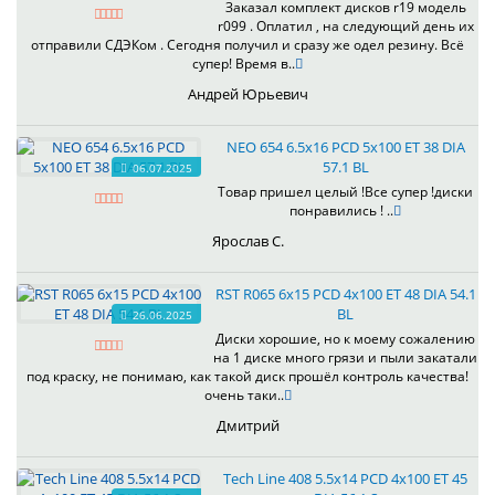
Заказал комплект дисков r19 модель
r099 . Оплатил , на следующий день их
отправили СДЭКом . Сегодня получил и сразу же одел резину. Всё
супер! Время в..
Андрей Юрьевич
NEO 654 6.5x16 PCD 5x100 ET 38 DIA
57.1 BL
06.07.2025
Товар пришел целый !Все супер !диски
понравились ! ..
Ярослав С.
RST R065 6x15 PCD 4x100 ET 48 DIA 54.1
BL
26.06.2025
Диски хорошие, но к моему сожалению
на 1 диске много грязи и пыли закатали
под краску, не понимаю, как такой диск прошёл контроль качества!
очень таки..
Дмитрий
Tech Line 408 5.5x14 PCD 4x100 ET 45