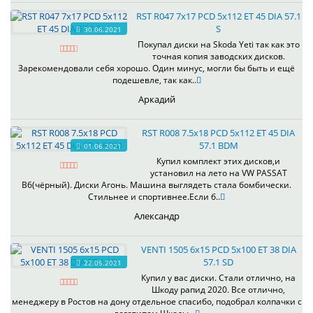
RST R047 7x17 PCD 5x112 ET 45 DIA 57.1
S
30.06.2021
Покупал диски на Skoda Yeti так как это
точная копия заводских дисков.
Зарекомендовали себя хорошо. Один минус, могли бы быть и ещё
подешевле, так как..
Аркадий
RST R008 7.5x18 PCD 5x112 ET 45 DIA
57.1 BDM
01.06.2021
Купил комплект этих дисков,и
установил на лето на VW PASSAT
B6(чёрный). Диски Агонь. Машина выглядеть стала бомбически.
Стильнее и спортивнее.Если б..
Александр
VENTI 1505 6x15 PCD 5x100 ET 38 DIA
57.1 SD
22.05.2021
Купил у вас диски. Стали отлично, на
Шкоду рапид 2020. Все отлично,
менеджеру в Ростов на дону отдельное спасибо, подобрал колпачки с