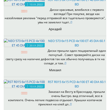
BD
13.05.2022
Диски красивые, влюбился с первого
взгляда! При покупке, везде как
назойливая реклама "перед отправкой все тщательно проверяется",
увы не замелил тщат..
Аркадий
NEO 573 6x15 PCD 4x100 ET 45 DIA 60.1
BD
20.03.2022
Диски пришли один поцарапаный один
погнутый . Совет проверяйте диски на
свету сразу на наличие дефектов так как обычно получаешь в тк на
складе ,а там..
Михаил
RST R015 6x15 PCD 4x100 ET 40 DIA 60.1
BD
13.03.2022
Заказал на Весту в Краснодар, пришли
очень быстро. вид отличный, все в
комплекте. Очень легкие подвеска отдыхает. Крышки колпачков
приклеил на клей дл..