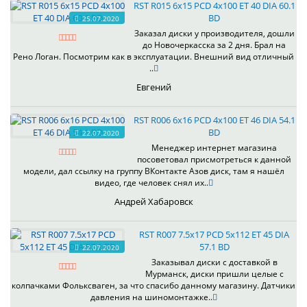
RST R015 6x15 PCD 4x100 ET 40 DIA 60.1
BD
25.07.2020
Заказал диски у производителя, дошли
до Новочеркасска за 2 дня. Брал на
Рено Логан. Посмотрим как в эксплуатации. Внешний вид отличный
..
Евгений
RST R006 6x16 PCD 4x100 ET 46 DIA 54.1
BD
22.07.2020
Менеджер интернет магазина
посоветовал присмотреться к данной
модели, дал ссылку на группу ВКонтакте Азов диск, там я нашёл
видео, где человек снял их..
Андрей Хабаровск
RST R007 7.5x17 PCD 5x112 ET 45 DIA
57.1 BD
22.07.2020
Заказывал диски с доставкой в
Мурманск, диски пришли целые с
колпачками Фольксваген, за что спасибо данному магазину. Датчики
давления на шиномонтажке..