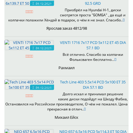
92.5 GRD
09.12.2021
Приобрёл на Hyundai H-1, диски
смотрятся проста "БОМБА" , да ещё и
колпачки полажили Хёндэй в подарок, о чём я не знал. Спасибо..
Ярослав заказ 4812/98
VENTI 1716 7x17 PCD 5x112 ET 45 DIA
57.1 BD
09.12.2021
Всё отлично. Спасибо за колпачки
Фольксваген бесплатно...
Рахмаил
Tech Line 403 5.5x14 PCD 5x100 ET 35
DIA 57.1 BD
09.12.2021
Долго искал и принимал решение
какие диски подойдут на Шкоду Фабиа,
Остановился на Российскои производителе, О чём не пожалел. Цена
прекрасная в отлич..
Михаил Ейск
NEO 657 6.5x16 PCD 5x114.3 ET 50 DIA