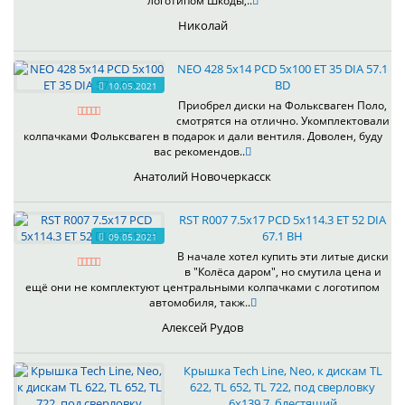
логотипом Шкоды,..
Николай
NEO 428 5x14 PCD 5x100 ET 35 DIA 57.1
BD
10.05.2021
Приобрел диски на Фольксваген Поло,
смотрятся на отлично. Укомплектовали
колпачками Фольксваген в подарок и дали вентиля. Доволен, буду
вас рекомендов..
Анатолий Новочеркасск
RST R007 7.5x17 PCD 5x114.3 ET 52 DIA
67.1 BH
09.05.2021
В начале хотел купить эти литые диски
в "Колёса даром", но смутила цена и
ещё они не комплектуют центральными колпачками с логотипом
автомобиля, такж..
Алексей Рудов
Крышка Tech Line, Neo, к дискам TL
622, TL 652, TL 722, под сверловку
6х139.7, блестящий