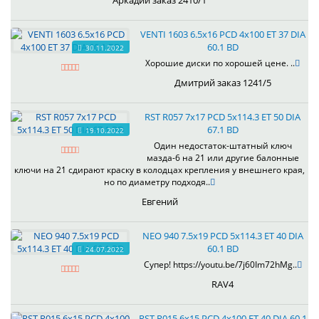
Аркадий заказ 2410/1
VENTI 1603 6.5x16 PCD 4x100 ET 37 DIA
60.1 BD
30.11.2022
Хорошие диски по хорошей цене. ..
Дмитрий заказ 1241/5
RST R057 7x17 PCD 5x114.3 ET 50 DIA
67.1 BD
19.10.2022
Один недостаток-штатный ключ
мазда-6 на 21 или другие балонные
ключи на 21 сдирают краску в колодцах крепления у внешнего края,
но по диаметру подходя..
Евгений
NEO 940 7.5x19 PCD 5x114.3 ET 40 DIA
60.1 BD
24.07.2022
Супер! https://youtu.be/7j60Im72hMg..
RAV4
RST R015 6x15 PCD 4x100 ET 40 DIA 60.1