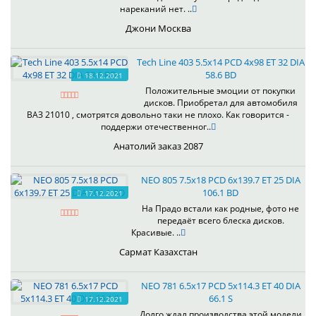
нареканий нет. ..
Джони Москва
Tech Line 403 5.5x14 PCD 4x98 ET 32 DIA
58.6 BD
18.12.2021
Положительные эмоции от покупки
дисков. Приобретал для автомобиля
ВАЗ 21010 , смотрятся довольно таки не плохо. Как говорится -
поддержи отечественног..
Анатолий заказ 2087
NEO 805 7.5x18 PCD 6x139.7 ET 25 DIA
106.1 BD
17.12.2021
На Прадо встали как родные, фото не
передаёт всего блеска дисков.
Красивые. ..
Сармат Казахстан
NEO 781 6.5x17 PCD 5x114.3 ET 40 DIA
66.1 S
17.12.2021
Долго ждал производства этой модели