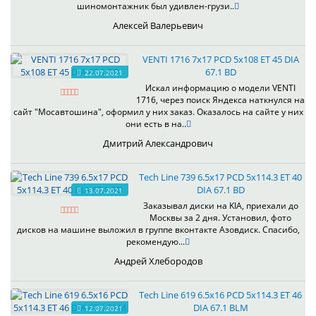
шиномонтажник был удивлен-грузи..
Алексей Валерьевич
VENTI 1716 7x17 PCD 5x108 ET 45 DIA
67.1 BD
22.07.2021
Искал информацию о модели VENTI
1716, через поиск Яндекса наткнулся на
сайт "Мосавтошина", оформил у них заказ. Оказалось на сайте у них
они есть в на..
Дмитрий Александрович
Tech Line 739 6.5x17 PCD 5x114.3 ET 40
DIA 67.1 BD
13.07.2021
Заказывал диски на KIA, приехали до
Москвы за 2 дня. Установил, фото
дисков на машине выложил в группе вконтакте Азовдиск. Спасибо,
рекомендую...
Андрей Хлебородов
Tech Line 619 6.5x16 PCD 5x114.3 ET 46
DIA 67.1 BLM
12.07.2021