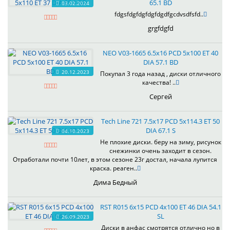
65.1 BD
03.02.2024
fdgsfdgfdgfdgfdgdfgcdvsdfsfd..
grgfdgfd
NEO V03-1665 6.5x16 PCD 5x100 ET 40
DIA 57.1 BD
20.12.2023
Покупал 3 года назад , диски отличного
качества! ..
Сергей
Tech Line 721 7.5x17 PCD 5x114.3 ET 50
DIA 67.1 S
04.10.2023
Не плохие диски. беру на зиму, рисунок
снежинки очень заходит в сезон.
Отработали почти 10лет, в этом сезоне 23г достал, начала лупится
краска. реаген..
Дима Бедный
RST R015 6x15 PCD 4x100 ET 46 DIA 54.1
SL
26.09.2023
Диски в анфас смотрятся отлично но в