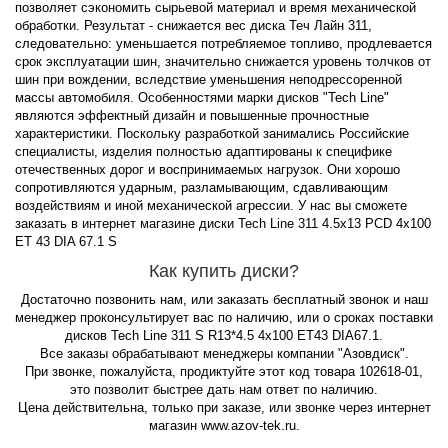
позволяет сэкономить сырьевой материал и время механической
обработки. Результат - снижается вес диска Теч Лайн 311,
следовательно: уменьшается потребляемое топливо, продлевается
срок эксплуатации шин, значительно снижается уровень толчков от
шин при вождении, вследствие уменьшения неподрессоренной
массы автомобиля. Особенностями марки дисков "Tech Line"
являются эффектный дизайн и повышенные прочностные
характеристики. Поскольку разработкой занимались Российские
специалисты, изделия полностью адаптированы к специфике
отечественных дорог и воспринимаемых нагрузок. Они хорошо
сопротивляются ударным, разламывающим, сдавливающим
воздействиям и иной механической агрессии. У нас вы сможете
заказать в интернет магазине диски Tech Line 311 4.5x13 PCD 4x100
ET 43 DIA 67.1 S
Как купить диски?
Достаточно позвонить нам, или заказать бесплатный звонок и наш
менеджер проконсультирует вас по наличию, или о сроках поставки
дисков Tech Line 311 S R13*4.5 4x100 ET43 DIA67.1.
Все заказы обрабатывают менеджеры компании "Азовдиск".
При звонке, пожалуйста, продиктуйте этот код товара 102618-01,
это позволит быстрее дать нам ответ по наличию.
Цена действительна, только при заказе, или звонке через интернет
магазин www.azov-tek.ru.