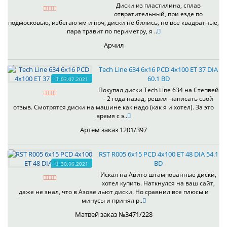
Диски из пластилина, сплав
отвратительный, при езде по
подмосковью, избегаю ям и прч, диски не бились, но все квадратные,
пара травит по периметру, я ..
Арчил
Tech Line 634 6x16 PCD 4x100 ET 37 DIA
60.1 BD
03.07.2021
Покупал диски Tech Line 634 на Степвей
- 2 года назад, решил написать свой
отзыв. Смотрятся диски на машине как надо (как я и хотел). За это
время с э..
Артём заказ 1201/397
RST R005 6x15 PCD 4x100 ET 48 DIA 54.1
BD
30.06.2021
Искал на Авито штампованные диски,
хотел купить. Наткнулся на ваш сайт,
даже не знал, что в Азове льют диски. Но сравнил все плюсы и
минусы и принял р..
Матвей заказ №3471/228