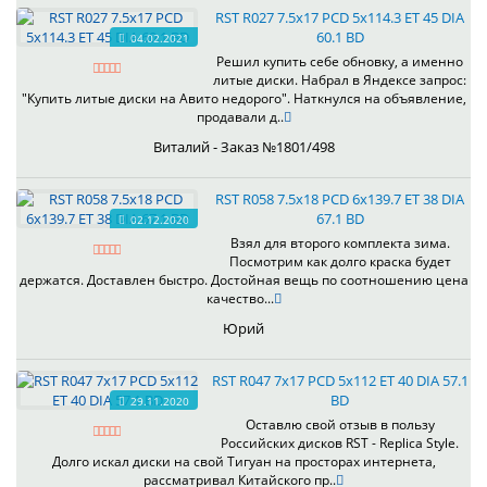
RST R027 7.5x17 PCD 5x114.3 ET 45 DIA
60.1 BD
04.02.2021
Решил купить себе обновку, а именно
литые диски. Набрал в Яндексе запрос:
"Купить литые диски на Авито недорого". Наткнулся на объявление,
продавали д..
Виталий - Заказ №1801/498
RST R058 7.5x18 PCD 6x139.7 ET 38 DIA
67.1 BD
02.12.2020
Взял для второго комплекта зима.
Посмотрим как долго краска будет
держатся. Доставлен быстро. Достойная вещь по соотношению цена
качество...
Юрий
RST R047 7x17 PCD 5x112 ET 40 DIA 57.1
BD
29.11.2020
Оставлю свой отзыв в пользу
Российских дисков RST - Replica Style.
Долго искал диски на свой Тигуан на просторах интернета,
рассматривал Китайского пр..