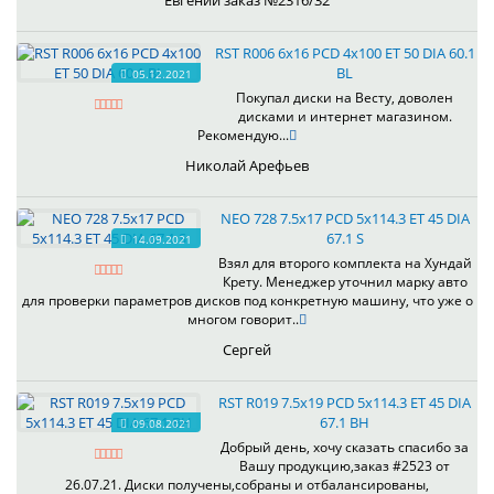
Евгений заказ №2316/32
RST R006 6x16 PCD 4x100 ET 50 DIA 60.1
BL
05.12.2021
Покупал диски на Весту, доволен
дисками и интернет магазином.
Рекомендую...
Николай Арефьев
NEO 728 7.5x17 PCD 5x114.3 ET 45 DIA
67.1 S
14.09.2021
Взял для второго комплекта на Хундай
Крету. Менеджер уточнил марку авто
для проверки параметров дисков под конкретную машину, что уже о
многом говорит..
Сергей
RST R019 7.5x19 PCD 5x114.3 ET 45 DIA
67.1 BH
09.08.2021
Добрый день, хочу сказать спасибо за
Вашу продукцию,заказ #2523 от
26.07.21. Диски получены,собраны и отбалансированы,