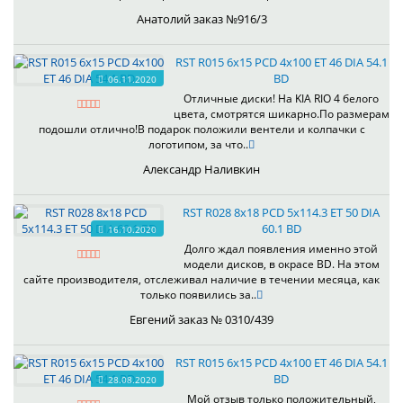
Анатолий заказ №916/3
RST R015 6x15 PCD 4x100 ET 46 DIA 54.1
BD
06.11.2020
Отличные диски! На KIA RIO 4 белого
цвета, смотрятся шикарно.По размерам
подошли отлично!В подарок положили вентели и колпачки с
логотипом, за что..
Александр Наливкин
RST R028 8x18 PCD 5x114.3 ET 50 DIA
60.1 BD
16.10.2020
Долго ждал появления именно этой
модели дисков, в окрасе BD. На этом
сайте производителя, отслеживал наличие в течении месяца, как
только появились за..
Евгений заказ № 0310/439
RST R015 6x15 PCD 4x100 ET 46 DIA 54.1
BD
28.08.2020
Мой отзыв только положительный,