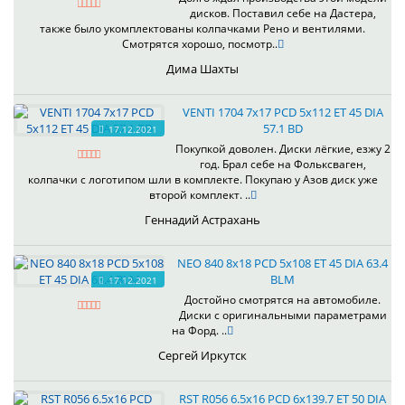
дисков. Поставил себе на Дастера,
также было укомплектованы колпачками Рено и вентилями.
Смотрятся хорошо, посмотр..
Дима Шахты
VENTI 1704 7x17 PCD 5x112 ET 45 DIA
57.1 BD
17.12.2021
Покупкой доволен. Диски лёгкие, езжу 2
год. Брал себе на Фольксваген,
колпачки с логотипом шли в комплекте. Покупаю у Азов диск уже
второй комплект. ..
Геннадий Астрахань
NEO 840 8x18 PCD 5x108 ET 45 DIA 63.4
BLM
17.12.2021
Достойно смотрятся на автомобиле.
Диски с оригинальными параметрами
на Форд. ..
Сергей Иркутск
RST R056 6.5x16 PCD 6x139.7 ET 50 DIA