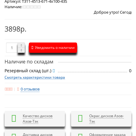
Артикул:
T311-4513-671-4x100-43S
Наличие:
Доброе утро! Сегодня
Понедельник
3898р.
Уведомить о наличии
Наличие по складам
Резервный склад (шт.)
0
Смотреть характеристики товара
0 отзывов
Качество дисков
Окрас дисков Азов-
Азов-Тэк
Тэк
Доставка дисков
Оформление заказа