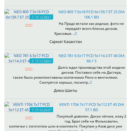
NEO 805 7.5x18 PCD 6x139.7 ET 25 DIA
106.1 BD
17.12.2021
На Прадо встали как родные, фото не
передаёт всего блеска дисков.
Красивые. ..
Сармат Казахстан
NEO 781 6.5x17 PCD 5x114.3 ET 40 DIA
66.1 S
17.12.2021
Долго ждал производства этой модели
дисков. Поставил себе на Дастера,
также было укомплектованы колпачками Рено и вентилями.
Смотрятся хорошо, посмотр..
Дима Шахты
VENTI 1704 7x17 PCD 5x112 ET 45 DIA
57.1 BD
17.12.2021
Покупкой доволен. Диски лёгкие, езжу 2
год. Брал себе на Фольксваген,
колпачки с логотипом шли в комплекте. Покупаю у Азов диск уже