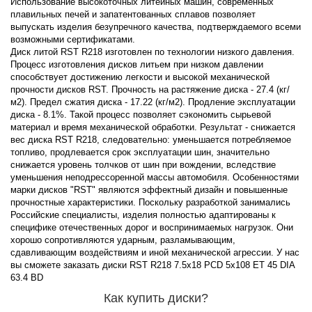
Использование высокоточных литейных машин, современных
плавильных печей и запатентованных сплавов позволяет
выпускать изделия безупречного качества, подтверждаемого всеми
возможными сертификатами.
Диск литой RST R218 изготовлен по технологии низкого давления.
Процесс изготовления дисков литьем при низком давлении
способствует достижению легкости и высокой механической
прочности дисков RST. Прочность на растяжение диска - 27.4 (кг/
м2). Предел сжатия диска - 17.22 (кг/м2). Продление эксплуатации
диска - 8.1%. Такой процесс позволяет сэкономить сырьевой
материал и время механической обработки. Результат - снижается
вес диска RST R218, следовательно: уменьшается потребляемое
топливо, продлевается срок эксплуатации шин, значительно
снижается уровень толчков от шин при вождении, вследствие
уменьшения неподрессоренной массы автомобиля. Особенностями
марки дисков "RST" являются эффектный дизайн и повышенные
прочностные характеристики. Поскольку разработкой занимались
Российские специалисты, изделия полностью адаптированы к
специфике отечественных дорог и воспринимаемых нагрузок. Они
хорошо сопротивляются ударным, разламывающим,
сдавливающим воздействиям и иной механической агрессии. У нас
вы сможете заказать диски RST R218 7.5x18 PCD 5x108 ET 45 DIA
63.4 BD
Как купить диски?