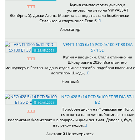
Купил комплект этих дисков,и
установил на лето на VW PASSAT
B6(чёрный). Диски Агонь. Машина выглядеть стала бомбически.
Стильнее и спортивнее.Если б..
Александр
VENTI 1505 6x15 PCD 5x100 ET 38 DIA
57.1 SD
22.05.2021
Купил у вас диски. Стали отлично, на
Шкоду рапид 2020. Все отлично,
менеджеру в Ростов на дону отдельное спасибо, подобрал колпачки с
логотипом Шкоды,..
Николай
NEO 428 5x14 PCD 5x100 ET 35 DIA 57.1
BD
10.05.2021
Приобрел диски на Фольксваген Поло,
смотрятся на отлично. Укомплектовали
колпачками Фольксваген в подарок и дали вентиля. Доволен, буду
вас рекомендов..
Анатолий Новочеркасск