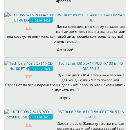
Ярослав С.
RST R065 6x15 PCD 4x100 ET 48 DIA 54.1
BL
26.06.2025
Диски хорошие, но к моему сожалению
на 1 диске много грязи и пыли закатали
под краску, не понимаю, как такой диск прошёл контроль качества!
очень таки..
Дмитрий
Tech Line 408 5.5x14 PCD 4x100 ET 45
DIA 56.1 S
28.12.2024
Лучшие диски R14. Отличный вариант
для хонды сивик 5-6го поколения.
Стреляют по всем параметрам идеально!!! Хорошо, что начали опять
выпускать их...
Юрик
RST R008 7.5x18 PCD 5x108 ET 50.5 DIA
63.4 BD
15.08.2024
Диски клевые. Жалко тут фотки нельзя
оставлять, да и сайт адски старый (вот