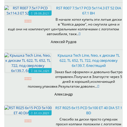
RST R007 7.5x17 PCD 5x114.3 ET 52 DIA
67.1 BH
09.05.2021
В начале хотел купить эти литые диски
в "Колёса даром", но смутила цена и
ещё они не комплектуют центральными колпачками с логотипом
автомобиля, такж..
Алексей Рудов
Крышка Tech Line, Neo, к дискам TL
622, TL 652, TL 722, под сверловку
6х139.7, блестящий
08.04.2021
Заказ был оформлен и довольно быстро
отправлен.Получил в Златоусте через 5
дней в хорошей,исключающей
поломку,упаковке.Результатом доволен...
Александр
RST R025 6x15 PCD 5x100 ET 40 DIA 57.1
BD
01.03.2021
Спасибо за диски просто супер.как
просил колпаки положили с логотипом