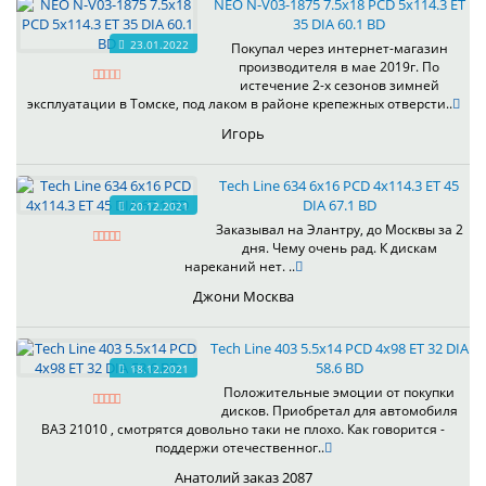
NEO N-V03-1875 7.5x18 PCD 5x114.3 ET
35 DIA 60.1 BD
23.01.2022
Покупал через интернет-магазин
производителя в мае 2019г. По
истечение 2-х сезонов зимней
эксплуатации в Томске, под лаком в районе крепежных отверсти..
Игорь
Tech Line 634 6x16 PCD 4x114.3 ET 45
DIA 67.1 BD
20.12.2021
Заказывал на Элантру, до Москвы за 2
дня. Чему очень рад. К дискам
нареканий нет. ..
Джони Москва
Tech Line 403 5.5x14 PCD 4x98 ET 32 DIA
58.6 BD
18.12.2021
Положительные эмоции от покупки
дисков. Приобретал для автомобиля
ВАЗ 21010 , смотрятся довольно таки не плохо. Как говорится -
поддержи отечественног..
Анатолий заказ 2087