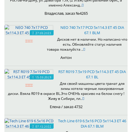
Ростов-на-Дону, ул. Доватора 159, (2 этаж) центральный офис, а
именно Александ..
Владислав, заказ №4265
NEO 740 7x17 PCD 5x114.3 ET 45 DIA
67.1 BLM
27.03.2023
Дисков нет в наличии. Но написано что
есть. Обновляйте статус наличия
товара пожалуйста ..
Антон
RST R019 7.5x19 PCD 5x114.3 ET 45 DIA
67.1 BL
15.03.2023
Для своей машины цвета гранат для
зимы хотела черные лакированные
диски. Взяла R019 в окрасе BL.Это ОЧЕНЬ красиво на белом снегу !
Живу в Сибири, пл..
Елена / заказ 4732
Tech Line 619 6.5x16 PCD 5x114.3 ET 46
DIA 67.1 BLM
07.12.2022