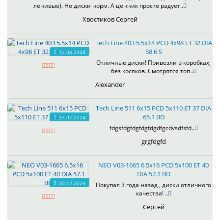
ленивые). Но диски норм. А ценник просто радует..
Хвостиков Сергей
Tech Line 403 5.5x14 PCD 4x98 ET 32 DIA
58.6 S
12.04.2024
Отличные диски! Привезли в коробках,
без косяков. Смотрятся топ..
Alexander
Tech Line 511 6x15 PCD 5x110 ET 37 DIA
65.1 BD
03.02.2024
fdgsfdgfdgfdgfdgdfgcdvsdfsfd..
grgfdgfd
NEO V03-1665 6.5x16 PCD 5x100 ET 40
DIA 57.1 BD
20.12.2023
Покупал 3 года назад , диски отличного
качества! ..
Сергей