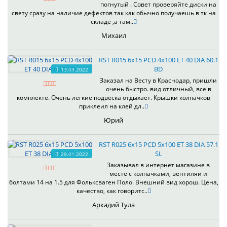
погнутый . Совет проверяйте диски на
свету сразу на наличие дефектов так как обычно получаешь в тк на
складе ,а там..
Михаил
RST R015 6x15 PCD 4x100 ET 40 DIA 60.1
BD
13.03.2022
Заказал на Весту в Краснодар, пришли
очень быстро. вид отличный, все в
комплекте. Очень легкие подвеска отдыхает. Крышки колпачков
приклеил на клей дл..
Юрий
RST R025 6x15 PCD 5x100 ET 38 DIA 57.1
SL
28.01.2022
Заказывал в интернет магазине в
месте с колпачками, вентиляи и
болтами 14 на 1.5 для Фольксваген Поло. Внешний вид хорош. Цена,
качество, как говоритс..
Аркадий Тула