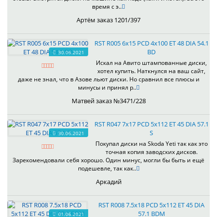
время с э..
Артём заказ 1201/397
RST R005 6x15 PCD 4x100 ET 48 DIA 54.1
BD
30.06.2021
Искал на Авито штампованные диски,
хотел купить. Наткнулся на ваш сайт,
даже не знал, что в Азове льют диски. Но сравнил все плюсы и
минусы и принял р..
Матвей заказ №3471/228
RST R047 7x17 PCD 5x112 ET 45 DIA 57.1
S
30.06.2021
Покупал диски на Skoda Yeti так как это
точная копия заводских дисков.
Зарекомендовали себя хорошо. Один минус, могли бы быть и ещё
подешевле, так как..
Аркадий
RST R008 7.5x18 PCD 5x112 ET 45 DIA
57.1 BDM
01.06.2021