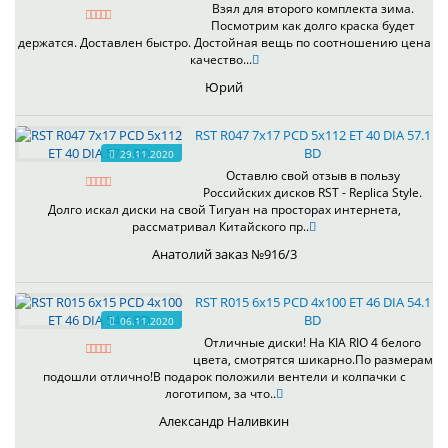
Взял для второго комплекта зима.
Посмотрим как долго краска будет
держатся. Доставлен быстро. Достойная вещь по соотношению цена
качество...
Юрий
RST R047 7x17 PCD 5x112 ET 40 DIA 57.1
BD
29.11.2020
Оставлю свой отзыв в пользу
Российских дисков RST - Replica Style.
Долго искал диски на свой Тигуан на просторах интернета,
рассматривал Китайского пр..
Анатолий заказ №916/3
RST R015 6x15 PCD 4x100 ET 46 DIA 54.1
BD
06.11.2020
Отличные диски! На KIA RIO 4 белого
цвета, смотрятся шикарно.По размерам
подошли отлично!В подарок положили вентели и колпачки с
логотипом, за что..
Александр Наливкин