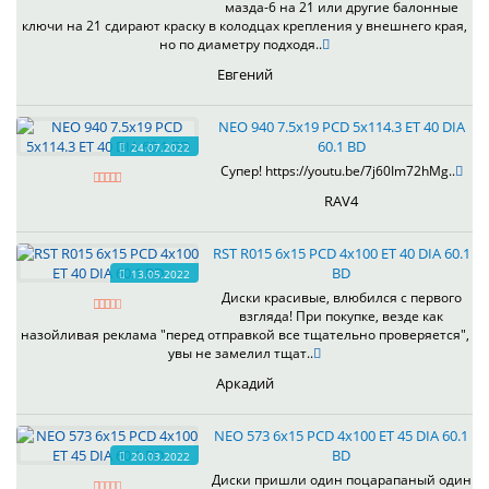
мазда-6 на 21 или другие балонные
ключи на 21 сдирают краску в колодцах крепления у внешнего края,
но по диаметру подходя..
Евгений
NEO 940 7.5x19 PCD 5x114.3 ET 40 DIA
60.1 BD
24.07.2022
Супер! https://youtu.be/7j60Im72hMg..
RAV4
RST R015 6x15 PCD 4x100 ET 40 DIA 60.1
BD
13.05.2022
Диски красивые, влюбился с первого
взгляда! При покупке, везде как
назойливая реклама "перед отправкой все тщательно проверяется",
увы не замелил тщат..
Аркадий
NEO 573 6x15 PCD 4x100 ET 45 DIA 60.1
BD
20.03.2022
Диски пришли один поцарапаный один