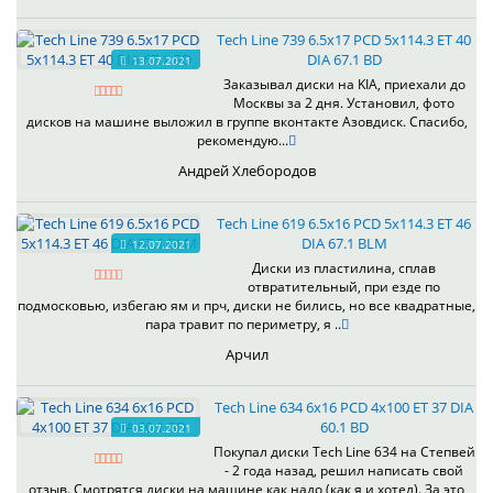
Tech Line 739 6.5x17 PCD 5x114.3 ET 40
DIA 67.1 BD
13.07.2021
Заказывал диски на KIA, приехали до
Москвы за 2 дня. Установил, фото
дисков на машине выложил в группе вконтакте Азовдиск. Спасибо,
рекомендую...
Андрей Хлебородов
Tech Line 619 6.5x16 PCD 5x114.3 ET 46
DIA 67.1 BLM
12.07.2021
Диски из пластилина, сплав
отвратительный, при езде по
подмосковью, избегаю ям и прч, диски не бились, но все квадратные,
пара травит по периметру, я ..
Арчил
Tech Line 634 6x16 PCD 4x100 ET 37 DIA
60.1 BD
03.07.2021
Покупал диски Tech Line 634 на Степвей
- 2 года назад, решил написать свой
отзыв. Смотрятся диски на машине как надо (как я и хотел). За это