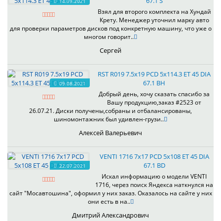
67.1 S
14.09.2021
Взял для второго комплекта на Хундай
Крету. Менеджер уточнил марку авто
для проверки параметров дисков под конкретную машину, что уже о
многом говорит..
Сергей
RST R019 7.5x19 PCD 5x114.3 ET 45 DIA
67.1 BH
09.08.2021
Добрый день, хочу сказать спасибо за
Вашу продукцию,заказ #2523 от
26.07.21. Диски получены,собраны и отбалансированы,
шиномонтажник был удивлен-грузи..
Алексей Валерьевич
VENTI 1716 7x17 PCD 5x108 ET 45 DIA
67.1 BD
22.07.2021
Искал информацию о модели VENTI
1716, через поиск Яндекса наткнулся на
сайт "Мосавтошина", оформил у них заказ. Оказалось на сайте у них
они есть в на..
Дмитрий Александрович