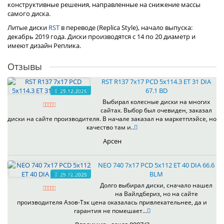
конструктивные решения, направленные на снижение массы
самого диска.
Литые диски
RST
в переводе (Replica Style), начало выпуска:
декабрь 2019 года. Диски производятся с 14 по 20 диаметр и
имеют дизайн Реплика.
Отзывы
RST R137 7x17 PCD 5x114.3 ET 31 DIA
67.1 BD
29.12.2025
Выбирал колесные диски на многих
сайтах. Выбор был очевиден, заказал
диски на сайте производителя. В начале заказал на маркетплэйсе, но
качество там и..
Арсен
NEO 740 7x17 PCD 5x112 ET 40 DIA 66.6
BLM
29.12.2025
Долго выбирал диски, сначало нашел
на Вайлдбериз, но на сайте
производителя Азов-Тэк цена оказалась привлекательнее, да и
гарантия не помешает...