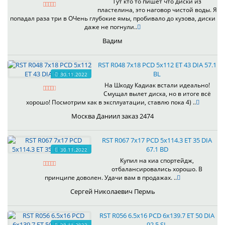
Тут кто то пишет что диски из
пластелина, это наговор чистой воды. Я
попадал раза три в ОЧень глубокие ямы, пробивало до кузова, диски
даже не погнули..
Вадим
RST R048 7x18 PCD 5x112 ET 43 DIA 57.1
BL
30.11.2022
На Шкоду Кадиак встали идеально!
Смущал вылет диска, но в итоге всё
хорошо! Посмотрим как в эксплуатации, ставлю пока 4) ..
Москва Даниил заказ 2474
RST R067 7x17 PCD 5x114.3 ET 35 DIA
67.1 BD
30.11.2022
Купил на киа спортейдж,
отбалансировались хорошо. В
принципе доволен. Удачи вам в продажах. ..
Сергей Николаевич Пермь
RST R056 6.5x16 PCD 6x139.7 ET 50 DIA
92.5 SL