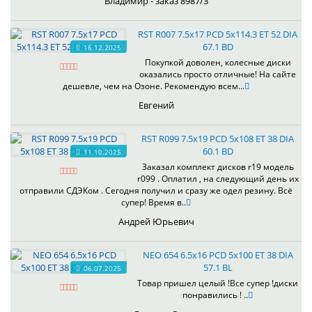
Владимир - заказ 8987/3
RST R007 7.5x17 PCD 5x114.3 ET 52 DIA
67.1 BD
16.12.2025
Покупкой доволен, колесные диски
оказались просто отличные! На сайте
дешевле, чем на Озоне. Рекомендую всем...
Евгений
RST R099 7.5x19 PCD 5x108 ET 38 DIA
60.1 BD
11.10.2025
Заказал комплект дисков r19 модель
r099 . Оплатил , на следующий день их
отправили СДЭКом . Сегодня получил и сразу же одел резину. Всё
супер! Время в..
Андрей Юрьевич
NEO 654 6.5x16 PCD 5x100 ET 38 DIA
57.1 BL
06.07.2025
Товар пришел целый !Все супер !диски
понравились ! ..