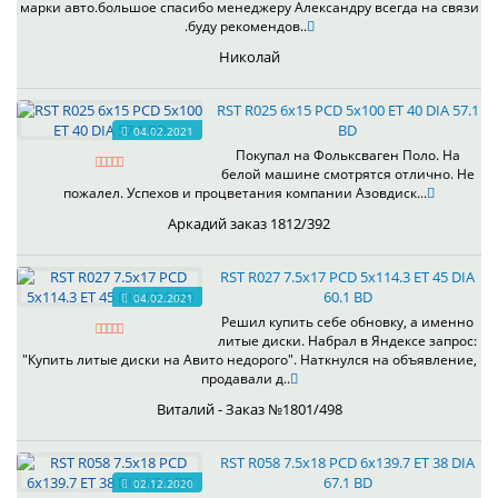
марки авто.большое спасибо менеджеру Александру всегда на связи
.буду рекомендов..
Николай
RST R025 6x15 PCD 5x100 ET 40 DIA 57.1
BD
04.02.2021
Покупал на Фольксваген Поло. На
белой машине смотрятся отлично. Не
пожалел. Успехов и процветания компании Азовдиск...
Аркадий заказ 1812/392
RST R027 7.5x17 PCD 5x114.3 ET 45 DIA
60.1 BD
04.02.2021
Решил купить себе обновку, а именно
литые диски. Набрал в Яндексе запрос:
"Купить литые диски на Авито недорого". Наткнулся на объявление,
продавали д..
Виталий - Заказ №1801/498
RST R058 7.5x18 PCD 6x139.7 ET 38 DIA
67.1 BD
02.12.2020