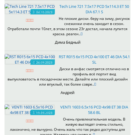
Tech Line 721 7.5x17 PCD 5x114.3 ET 50
DIA 67.1 S
04.10.2023
Не плохие диски. беру на зиму, рисунок
снежинки очень заходит в сезон.
Отработали почти 10лет, в этом сезоне 23г достал, начала лупится
краска. реаген..
Дима Бедный
RST R015 6x15 PCD 4x100 ET 46 DIA 54.1
SL
26.09.2023
Диски в анфас смотрятся отлично но в
профиль всё портит вид
выпукловатость в посадочном месте. Делайте или плоский дизайн
или впуклый, так более совре..
Андрей
VENTI 1603 6.5x16 PCD 4x98 ET 38 DIA
58.6 BL
19.09.2023
Очень привлекательная модель. В
живую выглядят очень стильно,
лаконично, не вычурно. Очень жаль что так редко доступны для
заказа. Надеюсь что снова п..