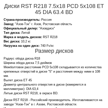
Диски RST R218 7.5x18 PCD 5x108 ET
45 DIA 63.4 BD
Страна-производитель:
Россия
Завод:
"Азов-Тэк" г. Азов, Ростовская область
Официальный дилер:
"Азовдиск"
Тип диска:
Литой
Марка и модель дисков:
RST
R218
Вес диска:
10,2 кг.
Нагрузка на один диск:
740 Fv/кг.
Размер дисков
Радиус обода диска R18
Ширина обода диска 7,5 дюймов
Межболтовое расстояние PCD 5x108 складывается из количества
крепежных отверстий в диске "5" и расстояния между ними в 108
мм.
Вылет диска ET 45
Диаметр центрального отверстия в диске (измеряется в
миллиметрах): DIA 63,4
Литые диски RST R218, в окрасе BD.
Диски RST R218 - Российский производитель. Изготавливаются на
заводе "Азов-Тэк" в г. Азове, Ростовской области.