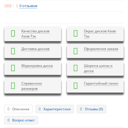
0 отзывов
Качество дисков
Окрас дисков Азов-
Азов-Тэк
Тэк
Доставка дисков
Оформление заказа
Маркировка диска
Ширина шины и
диска
Справочник
Гарантийный талон
размеров
Описание
Характеристики
Отзывы (0)
Вопрос-ответ