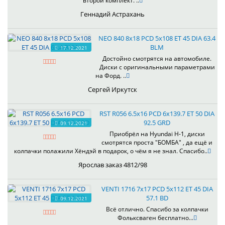
второй комплект. ..
Геннадий Астрахань
NEO 840 8x18 PCD 5x108 ET 45 DIA 63.4
BLM
17.12.2021
Достойно смотрятся на автомобиле.
Диски с оригинальными параметрами
на Форд. ..
Сергей Иркутск
RST R056 6.5x16 PCD 6x139.7 ET 50 DIA
92.5 GRD
09.12.2021
Приобрёл на Hyundai H-1, диски
смотрятся проста "БОМБА" , да ещё и
колпачки полажили Хёндэй в подарок, о чём я не знал. Спасибо..
Ярослав заказ 4812/98
VENTI 1716 7x17 PCD 5x112 ET 45 DIA
57.1 BD
09.12.2021
Всё отлично. Спасибо за колпачки
Фольксваген бесплатно...