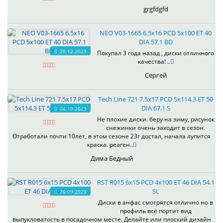
grgfdgfd
NEO V03-1665 6.5x16 PCD 5x100 ET 40
DIA 57.1 BD
20.12.2023
Покупал 3 года назад , диски отличного
качества! ..
Сергей
Tech Line 721 7.5x17 PCD 5x114.3 ET 50
DIA 67.1 S
04.10.2023
Не плохие диски. беру на зиму, рисунок
снежинки очень заходит в сезон.
Отработали почти 10лет, в этом сезоне 23г достал, начала лупится
краска. реаген..
Дима Бедный
RST R015 6x15 PCD 4x100 ET 46 DIA 54.1
SL
26.09.2023
Диски в анфас смотрятся отлично но в
профиль всё портит вид
выпукловатость в посадочном месте. Делайте или плоский дизайн