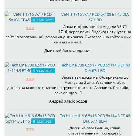
VENTI 1716 7x17 PCD 5x108 ET 45 DIA
67.1 BD
22.07.2021
Искал информацию о модели VENTI
1716, через поиск Яндекса наткнулся на
сайт "Мосавтошина", оформил у них заказ. Оказалось на сайте у них
они есть в на..
Дмитрий Александрович
Tech Line 739 6.5x17 PCD 5x114.3 ET 40
DIA 67.1 BD
13.07.2021
Заказывал диски на KIA, приехали до
Москвы за 2 дня. Установил, фото
дисков на машине выложил в группе вконтакте Азовдиск. Спасибо,
рекомендую...
Андрей Хлебородов
Tech Line 619 6.5x16 PCD 5x114.3 ET 46
DIA 67.1 BLM
12.07.2021
Диски из пластилина, сплав
отвратительный, при езде по