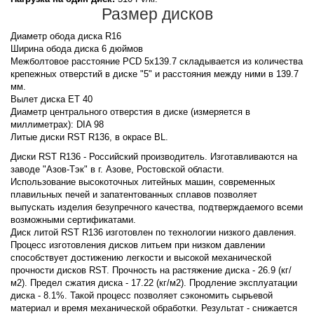
Размер дисков
Диаметр обода диска R16
Ширина обода диска 6 дюймов
Межболтовое расстояние PCD 5x139.7 складывается из количества
крепежных отверстий в диске "5" и расстояния между ними в 139.7
мм.
Вылет диска ET 40
Диаметр центрального отверстия в диске (измеряется в
миллиметрах): DIA 98
Литые диски RST R136, в окрасе BL.
Диски RST R136 - Российский производитель. Изготавливаются на
заводе "Азов-Тэк" в г. Азове, Ростовской области.
Использование высокоточных литейных машин, современных
плавильных печей и запатентованных сплавов позволяет
выпускать изделия безупречного качества, подтверждаемого всеми
возможными сертификатами.
Диск литой RST R136 изготовлен по технологии низкого давления.
Процесс изготовления дисков литьем при низком давлении
способствует достижению легкости и высокой механической
прочности дисков RST. Прочность на растяжение диска - 26.9 (кг/
м2). Предел сжатия диска - 17.22 (кг/м2). Продление эксплуатации
диска - 8.1%. Такой процесс позволяет сэкономить сырьевой
материал и время механической обработки. Результат - снижается