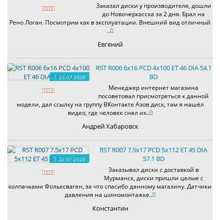
Заказал диски у производителя, дошли
до Новочеркасска за 2 дня. Брал на
Рено Логан. Посмотрим как в эксплуатации. Внешний вид отличный
..
Евгений
RST R006 6x16 PCD 4x100 ET 46 DIA 54.1
BD
22.07.2020
Менеджер интернет магазина
посоветовал присмотреться к данной
модели, дал ссылку на группу ВКонтакте Азов диск, там я нашёл
видео, где человек снял их..
Андрей Хабаровск
RST R007 7.5x17 PCD 5x112 ET 45 DIA
57.1 BD
22.07.2020
Заказывал диски с доставкой в
Мурманск, диски пришли целые с
колпачками Фольксваген, за что спасибо данному магазину. Датчики
давления на шиномонтажке..
Константин