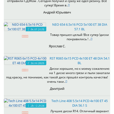
отправили СДЭКом . Сегодня получил и сразу же одел резину. Всё
супер! Время в..
Андрей Юрьевич
NEO 654 6.5x16 PCD 5x100 ET 38 DIA
57.1 BL
06.07.2025
Товар пришел целый !Все супер !диски
понравились ! ..
Ярослав С.
RST R065 6x15 PCD 4x100 ET 48 DIA 54.1
BL
26.06.2025
Диски хорошие, но к моему сожалению
на 1 диске много грязи и пыли закатали
под краску, не понимаю, как такой диск прошёл контроль качества!
очень таки..
Дмитрий
Tech Line 408 5.5x14 PCD 4x100 ET 45
DIA 56.1 S
28.12.2024
Лучшие диски R14. Отличный вариант