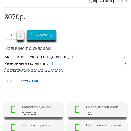
Добрый вечер! Сегодня
Пятница 7 
8070р.
В корзину
Наличие по складам
Магазин: г. Ростов на Дону (шт.)
4
Резервный склад (шт.)
2
Смотреть характеристики товара
0 отзывов
Качество дисков
Окрас дисков Азов-
Азов-Тэк
Тэк
Доставка дисков
Оформление заказа