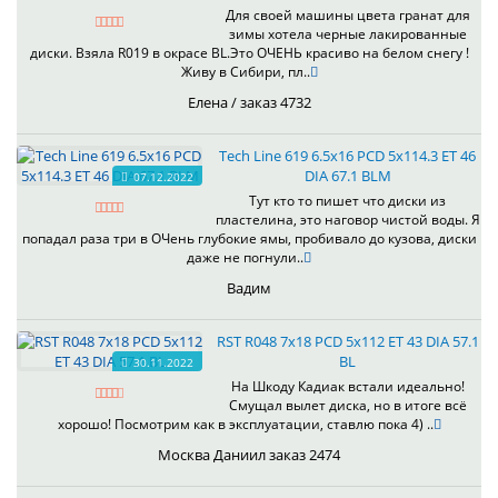
Для своей машины цвета гранат для
зимы хотела черные лакированные
диски. Взяла R019 в окрасе BL.Это ОЧЕНЬ красиво на белом снегу !
Живу в Сибири, пл..
Елена / заказ 4732
Tech Line 619 6.5x16 PCD 5x114.3 ET 46
DIA 67.1 BLM
07.12.2022
Тут кто то пишет что диски из
пластелина, это наговор чистой воды. Я
попадал раза три в ОЧень глубокие ямы, пробивало до кузова, диски
даже не погнули..
Вадим
RST R048 7x18 PCD 5x112 ET 43 DIA 57.1
BL
30.11.2022
На Шкоду Кадиак встали идеально!
Смущал вылет диска, но в итоге всё
хорошо! Посмотрим как в эксплуатации, ставлю пока 4) ..
Москва Даниил заказ 2474