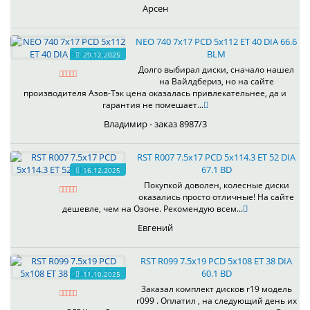
Арсен
NEO 740 7x17 PCD 5x112 ET 40 DIA 66.6
BLM
29.12.2025
Долго выбирал диски, сначало нашел
на Вайлдбериз, но на сайте
производителя Азов-Тэк цена оказалась привлекательнее, да и
гарантия не помешает...
Владимир - заказ 8987/3
RST R007 7.5x17 PCD 5x114.3 ET 52 DIA
67.1 BD
16.12.2025
Покупкой доволен, колесные диски
оказались просто отличные! На сайте
дешевле, чем на Озоне. Рекомендую всем...
Евгений
RST R099 7.5x19 PCD 5x108 ET 38 DIA
60.1 BD
11.10.2025
Заказал комплект дисков r19 модель
r099 . Оплатил , на следующий день их