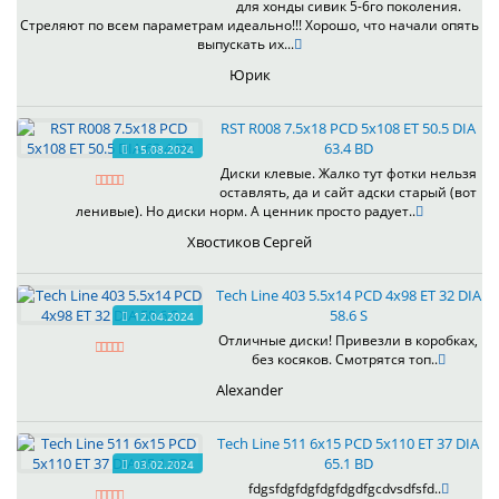
для хонды сивик 5-6го поколения.
Стреляют по всем параметрам идеально!!! Хорошо, что начали опять
выпускать их...
Юрик
RST R008 7.5x18 PCD 5x108 ET 50.5 DIA
63.4 BD
15.08.2024
Диски клевые. Жалко тут фотки нельзя
оставлять, да и сайт адски старый (вот
ленивые). Но диски норм. А ценник просто радует..
Хвостиков Сергей
Tech Line 403 5.5x14 PCD 4x98 ET 32 DIA
58.6 S
12.04.2024
Отличные диски! Привезли в коробках,
без косяков. Смотрятся топ..
Alexander
Tech Line 511 6x15 PCD 5x110 ET 37 DIA
65.1 BD
03.02.2024
fdgsfdgfdgfdgfdgdfgcdvsdfsfd..