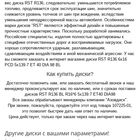
вес диска RST R136, следовательно: уменьшается потребляемое
топливо, продлевается срок эксплуатации шин, значительно
снижается уровень толчков от шин при вождении, вследствие
уменьшения неподрессоренной массы автомобиля. Особенностями
марки дисков "RST" являются эффектный дизайн и повышенные
прочностные характеристики. Поскольку разработкой занимались
Российские специалисты, изделия полностью адаптированы к
специфике отечественных дорог и воспринимаемых нагрузок. Они
хорошо сопротивляются ударным, разламывающим,
сдавливающим воздействиям и иной механической агрессии. У нас
вы сможете заказать в интернет магазине диски RST R136 6x16
PCD 5x139.7 ET 40 DIA 98 BL
Как купить диски?
Достаточно позвонить нам, или заказать бесплатный звонок и наш
менеджер проконсультирует вас по наличию, или о сроках поставки
дисков RST R136 BL R16*6 5x139.7 ET40 DIA98
Все заказы обрабатывают менеджеры компании "Азовдиск".
При звонке, пожалуйста, продиктуйте этот код товара 107225-01,
это позволит быстрее дать нам ответ по наличию.
Цена действует, только при заказе через наш интернет магазин.
Другие диски с вашими параметрами!