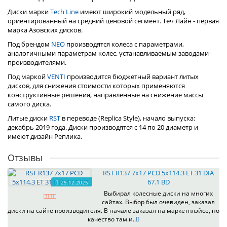
Диски марки
Tech Line
имеют широкий модельный ряд,
ориентированный на средний ценовой сегмент. Теч Лайн - первая
марка Азовских дисков.
Под брендом
NEO
производятся колеса с параметрами,
аналогичными параметрам колес, устанавливаемым заводами-
производителями.
Под маркой
VENTI
производится бюджетный вариант литых
дисков, для снижения стоимости которых применяются
конструктивные решения, направленные на снижение массы
самого диска.
Литые диски
RST
в переводе (Replica Style), начало выпуска:
декабрь 2019 года. Диски производятся с 14 по 20 диаметр и
имеют дизайн Реплика.
Отзывы
RST R137 7x17 PCD 5x114.3 ET 31 DIA
67.1 BD
29.12.2025
Выбирал колесные диски на многих
сайтах. Выбор был очевиден, заказал
диски на сайте производителя. В начале заказал на маркетплэйсе, но
качество там и..