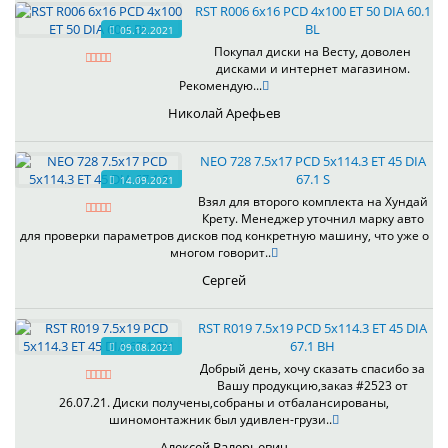
RST R006 6x16 PCD 4x100 ET 50 DIA 60.1
BL
05.12.2021
Покупал диски на Весту, доволен
дисками и интернет магазином.
Рекомендую...
Николай Арефьев
NEO 728 7.5x17 PCD 5x114.3 ET 45 DIA
67.1 S
14.09.2021
Взял для второго комплекта на Хундай
Крету. Менеджер уточнил марку авто
для проверки параметров дисков под конкретную машину, что уже о
многом говорит..
Сергей
RST R019 7.5x19 PCD 5x114.3 ET 45 DIA
67.1 BH
09.08.2021
Добрый день, хочу сказать спасибо за
Вашу продукцию,заказ #2523 от
26.07.21. Диски получены,собраны и отбалансированы,
шиномонтажник был удивлен-грузи..
Алексей Валерьевич