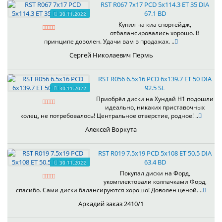
RST R067 7x17 PCD 5x114.3 ET 35 DIA
67.1 BD
30.11.2022
Купил на киа спортейдж,
отбалансировались хорошо. В
принципе доволен. Удачи вам в продажах. ..
Сергей Николаевич Пермь
RST R056 6.5x16 PCD 6x139.7 ET 50 DIA
92.5 SL
30.11.2022
Приобрёл диски на Хундай H1 подошли
идеально, никаких приставочных
колец, не потребовалось! Центральное отверстие, родное! ..
Алексей Воркута
RST R019 7.5x19 PCD 5x108 ET 50.5 DIA
63.4 BD
30.11.2022
Покупал диски на Форд,
укомплектовали колпачками Форд,
спасибо. Сами диски балансируются хорошо! Доволен ценой. ..
Аркадий заказ 2410/1