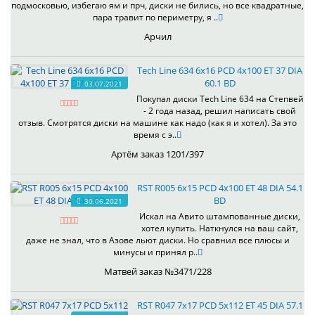
подмосковью, избегаю ям и прч, диски не бились, но все квадратные,
пара травит по периметру, я ..
Арчил
Tech Line 634 6x16 PCD 4x100 ET 37 DIA
60.1 BD
03.07.2021
Покупал диски Tech Line 634 на Степвей
- 2 года назад, решил написать свой
отзыв. Смотрятся диски на машине как надо (как я и хотел). За это
время с э..
Артём заказ 1201/397
RST R005 6x15 PCD 4x100 ET 48 DIA 54.1
BD
30.06.2021
Искал на Авито штампованные диски,
хотел купить. Наткнулся на ваш сайт,
даже не знал, что в Азове льют диски. Но сравнил все плюсы и
минусы и принял р..
Матвей заказ №3471/228
RST R047 7x17 PCD 5x112 ET 45 DIA 57.1