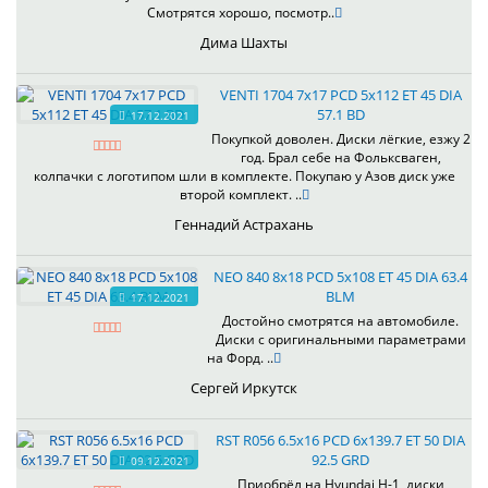
Смотрятся хорошо, посмотр..
Дима Шахты
VENTI 1704 7x17 PCD 5x112 ET 45 DIA
57.1 BD
17.12.2021
Покупкой доволен. Диски лёгкие, езжу 2
год. Брал себе на Фольксваген,
колпачки с логотипом шли в комплекте. Покупаю у Азов диск уже
второй комплект. ..
Геннадий Астрахань
NEO 840 8x18 PCD 5x108 ET 45 DIA 63.4
BLM
17.12.2021
Достойно смотрятся на автомобиле.
Диски с оригинальными параметрами
на Форд. ..
Сергей Иркутск
RST R056 6.5x16 PCD 6x139.7 ET 50 DIA
92.5 GRD
09.12.2021
Приобрёл на Hyundai H-1, диски