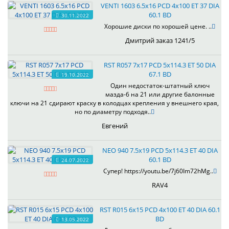
VENTI 1603 6.5x16 PCD 4x100 ET 37 DIA
60.1 BD
30.11.2022
Хорошие диски по хорошей цене. ..
Дмитрий заказ 1241/5
RST R057 7x17 PCD 5x114.3 ET 50 DIA
67.1 BD
19.10.2022
Один недостаток-штатный ключ
мазда-6 на 21 или другие балонные
ключи на 21 сдирают краску в колодцах крепления у внешнего края,
но по диаметру подходя..
Евгений
NEO 940 7.5x19 PCD 5x114.3 ET 40 DIA
60.1 BD
24.07.2022
Супер! https://youtu.be/7j60Im72hMg..
RAV4
RST R015 6x15 PCD 4x100 ET 40 DIA 60.1
BD
13.05.2022