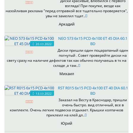
Диски красивые, влюбился с первого
взгляда! При покупке, везде как
назойливая реклама "перед отправкой все тщательно проверяется",
увы не замелил тщат..
Аркадий
NEO 573 6x15 PCD 4x100 ET 45 DIA 60.1
BD
20.03.2022
Диски пришли один поцарапаный один
погнутый . Совет проверяйте диски на
свету сразу на наличие дефектов так как обычно получаешь в тк на
складе ,а там..
Михаил
RST R015 6x15 PCD 4x100 ET 40 DIA 60.1
BD
13.03.2022
Заказал на Весту в Краснодар, пришли
очень быстро. вид отличный, все в
комплекте. Очень легкие подвеска отдыхает. Крышки колпачков
приклеил на клей дл..
Юрий