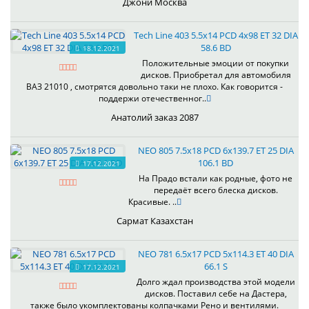
Джони Москва
Tech Line 403 5.5x14 PCD 4x98 ET 32 DIA
58.6 BD
18.12.2021
Положительные эмоции от покупки
дисков. Приобретал для автомобиля
ВАЗ 21010 , смотрятся довольно таки не плохо. Как говорится -
поддержи отечественног..
Анатолий заказ 2087
NEO 805 7.5x18 PCD 6x139.7 ET 25 DIA
106.1 BD
17.12.2021
На Прадо встали как родные, фото не
передаёт всего блеска дисков.
Красивые. ..
Сармат Казахстан
NEO 781 6.5x17 PCD 5x114.3 ET 40 DIA
66.1 S
17.12.2021
Долго ждал производства этой модели
дисков. Поставил себе на Дастера,
также было укомплектованы колпачками Рено и вентилями.