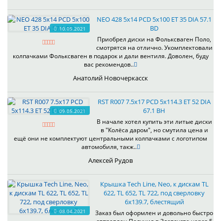
NEO 428 5x14 PCD 5x100 ET 35 DIA 57.1
BD
10.05.2021
Приобрел диски на Фольксваген Поло,
смотрятся на отлично. Укомплектовали
колпачками Фольксваген в подарок и дали вентиля. Доволен, буду
вас рекомендов..
Анатолий Новочеркасск
RST R007 7.5x17 PCD 5x114.3 ET 52 DIA
67.1 BH
09.05.2021
В начале хотел купить эти литые диски
в "Колёса даром", но смутила цена и
ещё они не комплектуют центральными колпачками с логотипом
автомобиля, такж..
Алексей Рудов
Крышка Tech Line, Neo, к дискам TL
622, TL 652, TL 722, под сверловку
6х139.7, блестящий
08.04.2021
Заказ был оформлен и довольно быстро