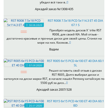
убедил всё таки в..
Аркадий заказ №1308/435
RST R008 7.5x18 PCD 5x114.3 ET 45 DIA
67.1 S
08.08.2020
Приобрёл модель дисков X`trike RST
R008, для своей KIA. Мой отзыв -
достаточно красивые и прочные диски для своей цены. Сгонял на
море на них. Косяков..
Вадим
RST R005 6x15 PCD 4x100 ET 40 DIA 60.1
SL
07.08.2020
Решил оставить свой отзыв о дисках
RST R005, Долго выбирал диски и
наткнулся на диски марки RST, в начале нашёл Реплику китайскую по
5500 руб за диск...
Аркадий заказ 2007/328
RST R015 6x15 PCD 4x100 ET 40 DIA 60.1
BD
25.07.2020