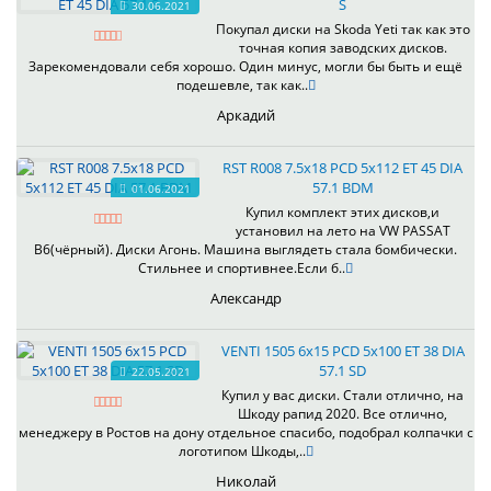
S
30.06.2021
Покупал диски на Skoda Yeti так как это
точная копия заводских дисков.
Зарекомендовали себя хорошо. Один минус, могли бы быть и ещё
подешевле, так как..
Аркадий
RST R008 7.5x18 PCD 5x112 ET 45 DIA
57.1 BDM
01.06.2021
Купил комплект этих дисков,и
установил на лето на VW PASSAT
B6(чёрный). Диски Агонь. Машина выглядеть стала бомбически.
Стильнее и спортивнее.Если б..
Александр
VENTI 1505 6x15 PCD 5x100 ET 38 DIA
57.1 SD
22.05.2021
Купил у вас диски. Стали отлично, на
Шкоду рапид 2020. Все отлично,
менеджеру в Ростов на дону отдельное спасибо, подобрал колпачки с
логотипом Шкоды,..
Николай