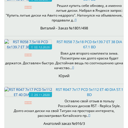
Решил купить себе обновку, а именно
литые диски. Набрал в Яндексе запрос:
"Купить литые диски на Авито недорого". Наткнулся на объявление,
продавали д..
Виталий - Заказ №1801/498
RST R058 7.5x18 PCD 6x139.7 ET 38 DIA
67.1 BD
02.12.2020
Взял для второго комплекта зима.
Посмотрим как долго краска будет
держатся. Доставлен быстро. Достойная вещь по соотношению цена
качество...
Юрий
RST R047 7x17 PCD 5x112 ET 40 DIA 57.1
BD
29.11.2020
Оставлю свой отзыв в пользу
Российских дисков RST - Replica Style.
Долго искал диски на свой Тигуан на просторах интернета,
рассматривал Китайского пр..
Анатолий заказ №916/3