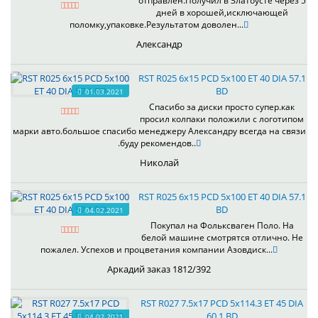
отправлен.Получил в Златоусте через 5
дней в хорошей,исключающей
поломку,упаковке.Результатом доволен...
Александр
RST R025 6x15 PCD 5x100 ET 40 DIA 57.1
BD
01.03.2021
Спасибо за диски просто супер.как
просил колпаки положили с логотипом
марки авто.большое спасибо менеджеру Александру всегда на связи
.буду рекомендов..
Николай
RST R025 6x15 PCD 5x100 ET 40 DIA 57.1
BD
04.02.2021
Покупал на Фольксваген Поло. На
белой машине смотрятся отлично. Не
пожалел. Успехов и процветания компании Азовдиск...
Аркадий заказ 1812/392
RST R027 7.5x17 PCD 5x114.3 ET 45 DIA
60.1 BD
04.02.2021