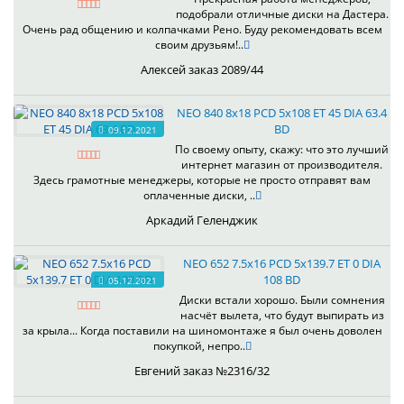
подобрали отличные диски на Дастера.
Очень рад общению и колпачками Рено. Буду рекомендовать всем
своим друзьям!..
Алексей заказ 2089/44
NEO 840 8x18 PCD 5x108 ET 45 DIA 63.4
BD
09.12.2021
По своему опыту, скажу: что это лучший
интернет магазин от производителя.
Здесь грамотные менеджеры, которые не просто отправят вам
оплаченные диски, ..
Аркадий Геленджик
NEO 652 7.5x16 PCD 5x139.7 ET 0 DIA
108 BD
05.12.2021
Диски встали хорошо. Были сомнения
насчёт вылета, что будут выпирать из
за крыла... Когда поставили на шиномонтаже я был очень доволен
покупкой, непро..
Евгений заказ №2316/32