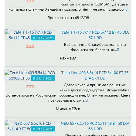
смотрятся проста "БОМБА" , да ещё и
колпачки полажили Хёндэй в подарок, о чём я не знал. Спасибо..
Ярослав заказ 4812/98
VENTI 1716 7x17 PCD 5x112 ET 45 DIA
57.1 BD
09.12.2021
Всё отлично. Спасибо за колпачки
Фольксваген бесплатно...
Рахмаил
Tech Line 403 5.5x14 PCD 5x100 ET 35
DIA 57.1 BD
09.12.2021
Долго искал и принимал решение
какие диски подойдут на Шкоду Фабиа,
Остановился на Российскои производителе, О чём не пожалел. Цена
прекрасная в отлич..
Михаил Ейск
NEO 657 6.5x16 PCD 5x114.3 ET 50 DIA
66.1 BD
09.12.2021
Прекрасная работа менеджеров,