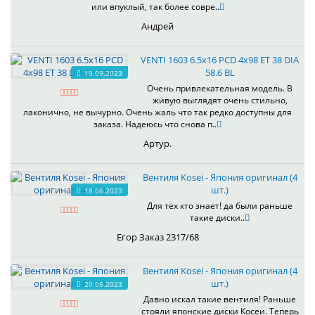
или впуклый, так более совре..
Андрей
VENTI 1603 6.5x16 PCD 4x98 ET 38 DIA
58.6 BL
19.09.2023
Очень привлекательная модель. В
живую выглядят очень стильно,
лаконично, не вычурно. Очень жаль что так редко доступны для
заказа. Надеюсь что снова п..
Артур.
Вентиля Kosei - Япония оригинал (4
шт.)
18.06.2023
Для тех кто знает! да были раньше
такие диски..
Егор Заказ 2317/68
Вентиля Kosei - Япония оригинал (4
шт.)
20.05.2023
Давно искал такие вентиля! Раньше
стояли японские диски Косеи. Теперь