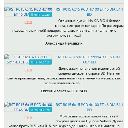
RST R015 6x15 PCD 4x100 ET 46 DIA 54.1
BD
06.11.2020
Отличные диски! На KIA RIO 4 белого
цвета, смотрятся шикарно.По размерам
подошли отлично!В подарок положили вентели и колпачки с
логотипом, за что..
Александр Наливкин
RST R028 8x18 PCD 5x114.3 ET 50 DIA
60.1 BD
16.10.2020
Долго ждал появления именно этой
модели дисков, в окрасе BD. На этом
сайте производителя, отслеживал наличие в течении месяца, как
только появились за..
Евгений заказ № 0310/439
RST R015 6x15 PCD 4x100 ET 46 DIA 54.1
BD
28.08.2020
Мой отзыв только положительный,
покупал диски на Hyundai Solaris. Думал
какие брать R15, или R16. Менеджер данного интернет магазина