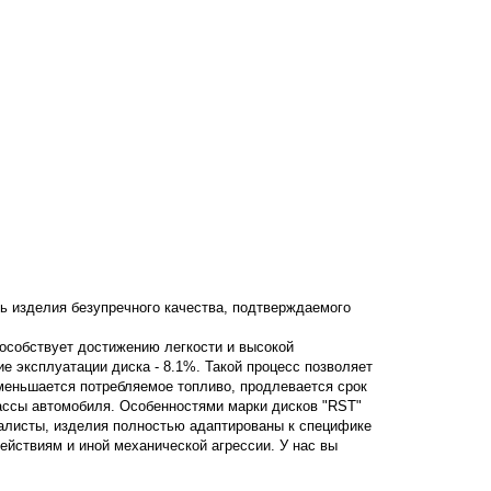
ь изделия безупречного качества, подтверждаемого
пособствует достижению легкости и высокой
ние эксплуатации диска - 8.1%. Такой процесс позволяет
уменьшается потребляемое топливо, продлевается срок
ассы автомобиля. Особенностями марки дисков "RST"
алисты, изделия полностью адаптированы к специфике
ствиям и иной механической агрессии. У нас вы