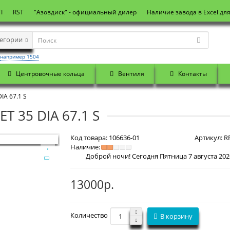
I
RST
"Азовдиск" - официальный дилер
Наличие завода в Excel дл
тегории
например 1504
Центровочные кольца
Вентиля
Контакты
IA 67.1 S
ET 35 DIA 67.1 S
Код товара:
106636-01
Артикул:
RR
Наличие:
Доброй ночи! Сегодня
Пятница 7 августа 2026 г. Подд
13000р.
Количество
В корзину