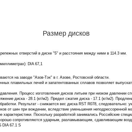
Размер дисков
репежных отверстий в диске "5" и расстояния между ними в 114.3 мм.
 миллиметрах): DIA 67,1
аются на заводе "Азов-Тэк" в г. Азове, Ростовской области.
нных плавильных печей и запатентованных сплавов позволяет выпускат
 давления. Процесс изготовления дисков литьем при низком давлении с
ение диска - 28.1 (кг/м2). Предел сжатия диска - 17.1 (кг/м2). Продле
бработки. Результат - снижается вес диска RST R078, следовательно: 
чков от шин при вождении, вследствие уменьшения неподрессоренной м
 характеристики. Поскольку разработкой занимались Российские специ
 хорошо сопротивляются ударным, разламывающим, сдавливающим воздей
 DIA 67.1 S