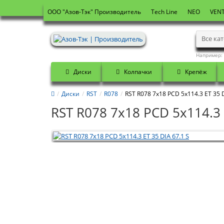
OOO "Азов-Тэк" Производитель
Tech Line
NEO
VENT
Все ка
Например:
Диски
Колпачки
Крепёж
Диски
RST
R078
RST R078 7x18 PCD 5x114.3 ET 35 D
RST R078 7x18 PCD 5x114.3 