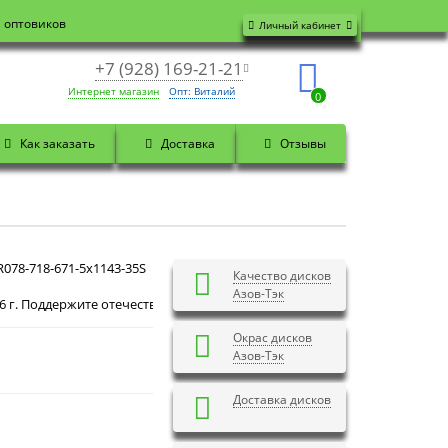
я оптовиков
Личный кабинет
+7 (928) 169-21-21
Интернет магазин
Опт: Виталий
0
Как заказать
Доставка
Отзывы
078-718-671-5x1143-35S
Качество дисков
Азов-Тэк
ержите отечественного производителя! Закажите на официальном сайте
Окрас дисков
Азов-Тэк
Доставка дисков