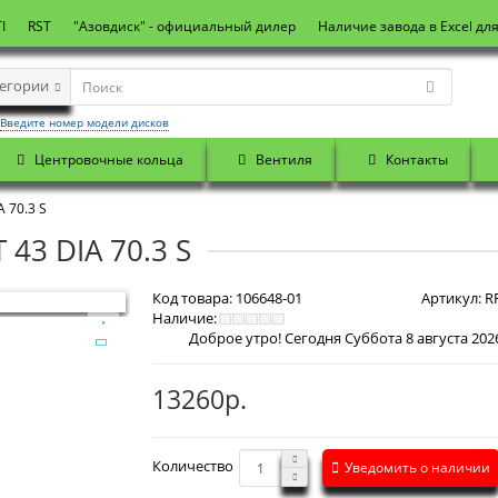
I
RST
"Азовдиск" - официальный дилер
Наличие завода в Excel дл
тегории
Введите номер модели дисков
Центровочные кольца
Вентиля
Контакты
 70.3 S
 43 DIA 70.3 S
Код товара:
106648-01
Артикул:
RR
Наличие:
13260р.
Количество
Уведомить о наличии