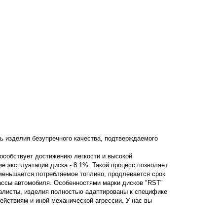
ь изделия безупречного качества, подтверждаемого
пособствует достижению легкости и высокой
ние эксплуатации диска - 8.1%. Такой процесс позволяет
уменьшается потребляемое топливо, продлевается срок
ассы автомобиля. Особенностями марки дисков "RST"
алисты, изделия полностью адаптированы к специфике
ствиям и иной механической агрессии. У нас вы