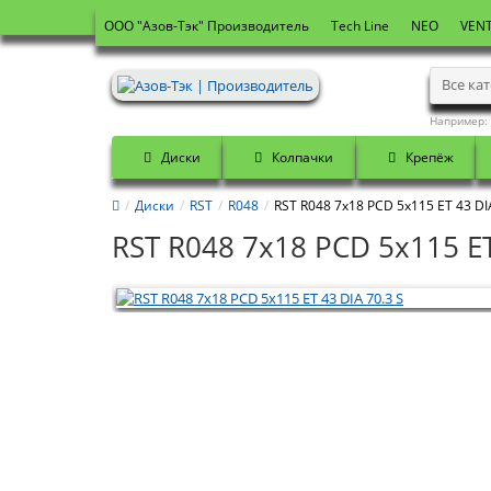
OOO "Азов-Тэк" Производитель
Tech Line
NEO
VENT
Все ка
Например:
Диски
Колпачки
Крепёж
Диски
RST
R048
RST R048 7x18 PCD 5x115 ET 43 DIA
RST R048 7x18 PCD 5x115 ET