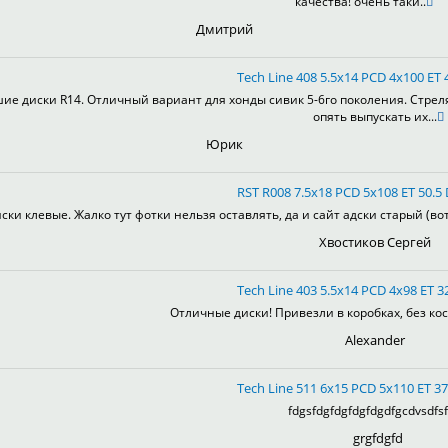
качества! очень таки..
Дмитрий
Tech Line 408 5.5x14 PCD 4x100 ET 4
ие диски R14. Отличный вариант для хонды сивик 5-6го поколения. Стрел
опять выпускать их...
Юрик
RST R008 7.5x18 PCD 5x108 ET 50.5 
ски клевые. Жалко тут фотки нельзя оставлять, да и сайт адски старый (во
Хвостиков Сергей
Tech Line 403 5.5x14 PCD 4x98 ET 32
Отличные диски! Привезли в коробках, без кос
Alexander
Tech Line 511 6x15 PCD 5x110 ET 37
fdgsfdgfdgfdgfdgdfgcdvsdfsf
grgfdgfd