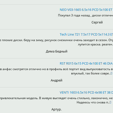
NEO V03-1665 6.5x16 PCD 5x100 ET 
Покупал 3 года назад , диски отлично
Сергей
Tech Line 721 7.5x17 PCD 5x114.3 ET
е плохие диски. беру на зиму, рисунок снежинки очень заходит в сезон. От
лупится краска. реаген.
Дима Бедный
RST R015 6x15 PCD 4x100 ET 46 DIA 
в анфас смотрятся отлично но в профиль всё портит вид выпукловатость 
впуклый, так более совре..
Андрей
VENTI 1603 6.5x16 PCD 4x98 ET 38 D
привлекательная модель. В живую выглядят очень стильно, лаконично, не 
Надеюсь что снова п..
Артур.