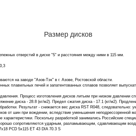
Размер дисков
пежных отверстий в диске "5" и расстояния между ними в 115 мм.
0,3
аются на заводе "Азов-Тэк" в г. Азове, Ростовской области.
нных плавильных печей и запатентованных сплавов позволяет выпускат
 давления. Процесс изготовления дисков литьем при низком давлении с
ение диска - 28.8 (кг/м2). Предел сжатия диска - 17.1 (кг/м2). Продле
бработки. Результат - снижается вес диска RST R048, следовательно: 
чков от шин при вождении, вследствие уменьшения неподрессоренной м
 характеристики. Поскольку разработкой занимались Российские специ
 хорошо сопротивляются ударным, разламывающим, сдавливающим воздей
7x18 PCD 5x115 ET 43 DIA 70.3 S