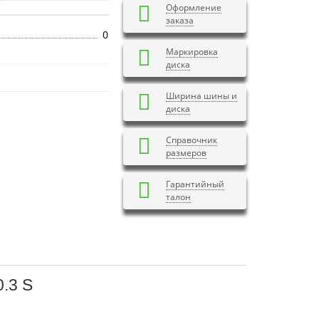
Оформление
заказа
0
Маркировка
диска
Ширина шины и
диска
Справочник
размеров
Гарантийный
талон
.3 S