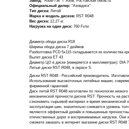
Завод:
"Азов-Тэк" г. Азов, Ростовская область
Официальный дилер:
"Азовдиск"
Тип диска:
Литой
Марка и модель дисков:
RST
R048
Вес диска:
12,27 кг.
Нагрузка на один диск:
760 Fv/кг.
Диаметр обода диска R18
Ширина обода диска 7 дюймов
Разболтовка PCD 5x115 складывается из количества кре
Вылет диска ET 43
Диаметр ЦО в диске (измеряется в миллиметрах): DIA 7
Литые диски RST R048, в окрасе S.
Диски RST R048 - Российский производитель. Изготавлив
Использование высокоточных литейных машин, совреме
фирменной гарантией.
Диск литой RST R048 изготовлен по технологии низкого
механической прочности дисков RST. Прочность на растяж
сэкономить сырьевой материал и время механической о
эксплуатации шин, значительно снижается уровень тол
являются эффектный дизайн и повышенные прочностные
отечественных дорог и воспринимаемых нагрузок. Они
сможете заказать в интернет магазине диски RST R048 