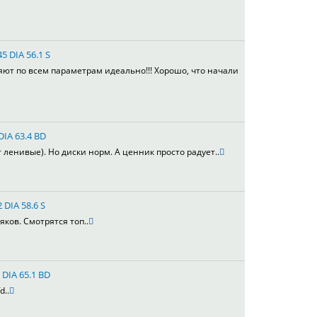
5 DIA 56.1 S
яют по всем параметрам идеально!!! Хорошо, что начали
DIA 63.4 BD
т ленивые). Но диски норм. А ценник просто радует..
 DIA 58.6 S
яков. Смотрятся топ..
 DIA 65.1 BD
d..