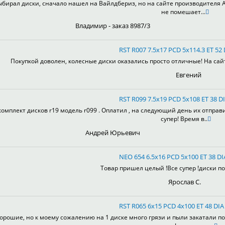
ыбирал диски, сначало нашел на Вайлдбериз, но на сайте производителя А
не помешает...
Владимир - заказ 8987/3
RST R007 7.5x17 PCD 5x114.3 ET 52 
Покупкой доволен, колесные диски оказались просто отличные! На сай
Евгений
RST R099 7.5x19 PCD 5x108 ET 38 DI
комплект дисков r19 модель r099 . Оплатил , на следующий день их отправ
супер! Время в..
Андрей Юрьевич
NEO 654 6.5x16 PCD 5x100 ET 38 DI
Товар пришел целый !Все супер !диски пон
Ярослав С.
RST R065 6x15 PCD 4x100 ET 48 DIA 
орошие, но к моему сожалению на 1 диске много грязи и пыли закатали по