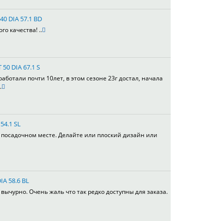
40 DIA 57.1 BD
го качества! ..
 50 DIA 67.1 S
работали почти 10лет, в этом сезоне 23г достал, начала
.
54.1 SL
в посадочном месте. Делайте или плоский дизайн или
IA 58.6 BL
вычурно. Очень жаль что так редко доступны для заказа.