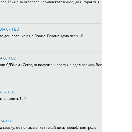
зов-Тэк цена оказалась привлекательнее, да и гарантия
DIA 67.1 BD
те дешевле, чем на Озоне. Рекомендую всем...
A 60.1 BD
или СДЭКом . Сегодня получил и сразу же одел резину. Всё
A 57.1 BL
равились ! ..
54.1 BL
д краску, не понимаю, как такой диск прошёл контроль