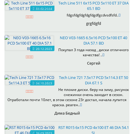
Tech Line 511 6x15 PCD 5x110 ET 37 DIA
65.1 BD
03.02.2024
fdgsfdgfdgfdgfdgdfgcdvsdfsfd..
grgfdgfd
NEO V03-1665 6.5x16 PCD 5x100 ET 40
DIA 57.1 BD
20.12.2023
Покупал 3 года назад , диски отличного
качества! ..
Сергей
Tech Line 721 7.5x17 PCD 5x114.3 ET 50
DIA 67.1 S
04.10.2023
Не плохие диски. беру на зиму, рисунок
снежинки очень заходит в сезон.
Отработали почти 10лет, в этом сезоне 23г достал, начала лупится
краска. реаген..
Дима Бедный
RST R015 6x15 PCD 4x100 ET 46 DIA 54.1
SL
26.09.2023