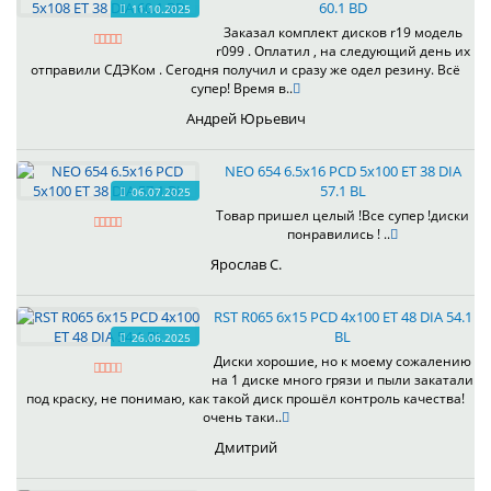
60.1 BD
11.10.2025
Заказал комплект дисков r19 модель
r099 . Оплатил , на следующий день их
отправили СДЭКом . Сегодня получил и сразу же одел резину. Всё
супер! Время в..
Андрей Юрьевич
NEO 654 6.5x16 PCD 5x100 ET 38 DIA
57.1 BL
06.07.2025
Товар пришел целый !Все супер !диски
понравились ! ..
Ярослав С.
RST R065 6x15 PCD 4x100 ET 48 DIA 54.1
BL
26.06.2025
Диски хорошие, но к моему сожалению
на 1 диске много грязи и пыли закатали
под краску, не понимаю, как такой диск прошёл контроль качества!
очень таки..
Дмитрий