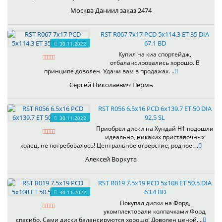
Москва Даниил заказ 2474
RST R067 7x17 PCD 5x114.3 ET 35 DIA
67.1 BD
30.11.2022
Купил на киа спортейдж,
отбалансировались хорошо. В
принципе доволен. Удачи вам в продажах. ..
Сергей Николаевич Пермь
RST R056 6.5x16 PCD 6x139.7 ET 50 DIA
92.5 SL
30.11.2022
Приобрёл диски на Хундай H1 подошли
идеально, никаких приставочных
колец, не потребовалось! Центральное отверстие, родное! ..
Алексей Воркута
RST R019 7.5x19 PCD 5x108 ET 50.5 DIA
63.4 BD
30.11.2022
Покупал диски на Форд,
укомплектовали колпачками Форд,
спасибо. Сами диски балансируются хорошо! Доволен ценой. ..