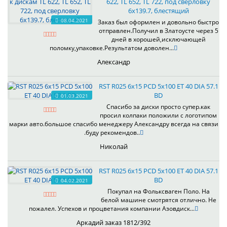
622, TL 652, TL 722, под сверловку
6х139.7, блестящий
08.04.2021
Заказ был оформлен и довольно быстро
отправлен.Получил в Златоусте через 5
дней в хорошей,исключающей
поломку,упаковке.Результатом доволен...
Александр
RST R025 6x15 PCD 5x100 ET 40 DIA 57.1
BD
01.03.2021
Спасибо за диски просто супер.как
просил колпаки положили с логотипом
марки авто.большое спасибо менеджеру Александру всегда на связи
.буду рекомендов..
Николай
RST R025 6x15 PCD 5x100 ET 40 DIA 57.1
BD
04.02.2021
Покупал на Фольксваген Поло. На
белой машине смотрятся отлично. Не
пожалел. Успехов и процветания компании Азовдиск...
Аркадий заказ 1812/392