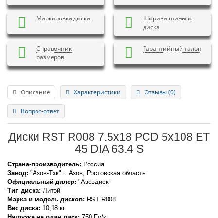
Маркировка диска
Ширина шины и
диска
Справочник
Гарантийный талон
размеров
Описание
Характеристики
Отзывы (0)
Вопрос-ответ
Диски RST R008 7.5x18 PCD 5x108 ET
45 DIA 63.4 S
Страна-производитель:
Россия
Завод:
"Азов-Тэк" г. Азов, Ростовская область
Официальный дилер:
"Азовдиск"
Тип диска:
Литой
Марка и модель дисков:
RST
R008
Вес диска:
10,18 кг.
Нагрузка на один диск:
750 Fv/кг.