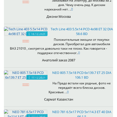
Заказывал на Элантру, до Москвы за 2
дня. Чему очень рад. К дискам
нареканий нет. ..
Джони Москва
Tech Line 403 5.5x14 PCD 4x98 ET 32 DIA
58.6 BD
18.12.2021
Положительные эмоции от покупки
дисков. Приобретал для автомобиля
ВАЗ 21010 , смотрятся довольно таки не плохо. Как говорится -
поддержи отечественног..
Анатолий заказ 2087
NEO 805 7.5x18 PCD 6x139.7 ET 25 DIA
106.1 BD
17.12.2021
На Прадо встали как родные, фото не
передаёт всего блеска дисков.
Красивые. ..
Сармат Казахстан
NEO 781 6.5x17 PCD 5x114.3 ET 40 DIA
66.1 S
17.12.2021