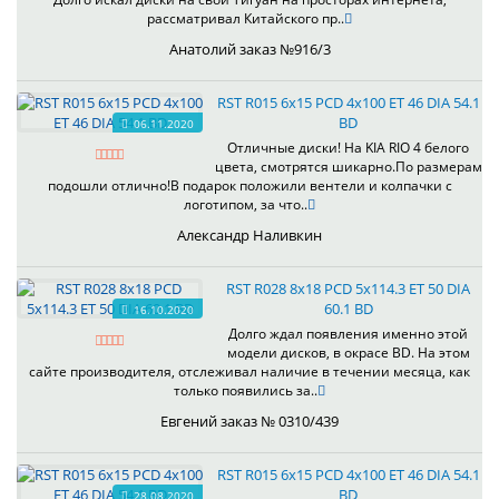
рассматривал Китайского пр..
Анатолий заказ №916/3
RST R015 6x15 PCD 4x100 ET 46 DIA 54.1
BD
06.11.2020
Отличные диски! На KIA RIO 4 белого
цвета, смотрятся шикарно.По размерам
подошли отлично!В подарок положили вентели и колпачки с
логотипом, за что..
Александр Наливкин
RST R028 8x18 PCD 5x114.3 ET 50 DIA
60.1 BD
16.10.2020
Долго ждал появления именно этой
модели дисков, в окрасе BD. На этом
сайте производителя, отслеживал наличие в течении месяца, как
только появились за..
Евгений заказ № 0310/439
RST R015 6x15 PCD 4x100 ET 46 DIA 54.1
BD
28.08.2020