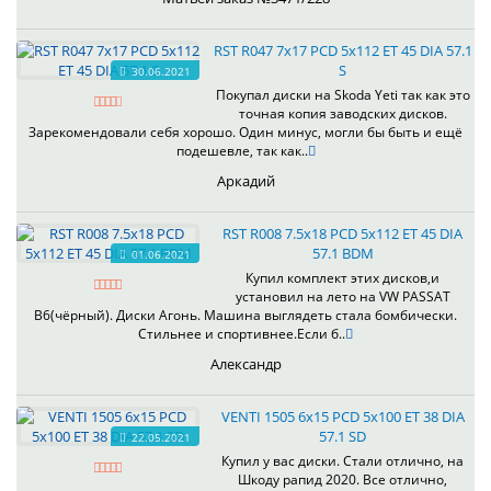
RST R047 7x17 PCD 5x112 ET 45 DIA 57.1
S
30.06.2021
Покупал диски на Skoda Yeti так как это
точная копия заводских дисков.
Зарекомендовали себя хорошо. Один минус, могли бы быть и ещё
подешевле, так как..
Аркадий
RST R008 7.5x18 PCD 5x112 ET 45 DIA
57.1 BDM
01.06.2021
Купил комплект этих дисков,и
установил на лето на VW PASSAT
B6(чёрный). Диски Агонь. Машина выглядеть стала бомбически.
Стильнее и спортивнее.Если б..
Александр
VENTI 1505 6x15 PCD 5x100 ET 38 DIA
57.1 SD
22.05.2021
Купил у вас диски. Стали отлично, на
Шкоду рапид 2020. Все отлично,