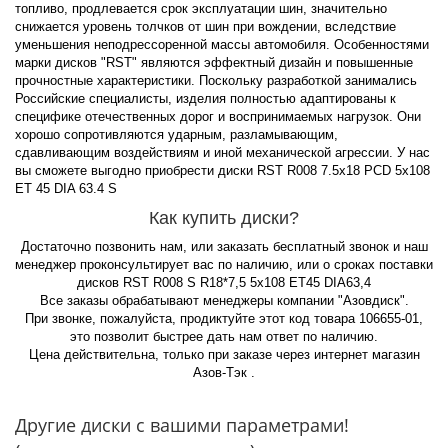
топливо, продлевается срок эксплуатации шин, значительно
снижается уровень толчков от шин при вождении, вследствие
уменьшения неподрессоренной массы автомобиля. Особенностями
марки дисков "RST" являются эффектный дизайн и повышенные
прочностные характеристики. Поскольку разработкой занимались
Российские специалисты, изделия полностью адаптированы к
специфике отечественных дорог и воспринимаемых нагрузок. Они
хорошо сопротивляются ударным, разламывающим,
сдавливающим воздействиям и иной механической агрессии. У нас
вы сможете выгодно приобрести диски RST R008 7.5x18 PCD 5x108
ET 45 DIA 63.4 S
Как купить диски?
Достаточно позвонить нам, или заказать бесплатный звонок и наш
менеджер проконсультирует вас по наличию, или о сроках поставки
дисков RST R008 S R18*7,5 5x108 ET45 DIA63,4
Все заказы обрабатывают менеджеры компании "Азовдиск".
При звонке, пожалуйста, продиктуйте этот код товара 106655-01,
это позволит быстрее дать нам ответ по наличию.
Цена действительна, только при заказе через интернет магазин
Азов-Тэк .
Другие диски с вашими параметрами!