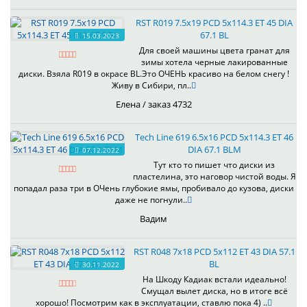
RST R019 7.5x19 PCD 5x114.3 ET 45 DIA
67.1 BL
15.03.2023
Для своей машины цвета гранат для
зимы хотела черные лакированные
диски. Взяла R019 в окрасе BL.Это ОЧЕНЬ красиво на белом снегу !
Живу в Сибири, пл..
Елена / заказ 4732
Tech Line 619 6.5x16 PCD 5x114.3 ET 46
DIA 67.1 BLM
07.12.2022
Тут кто то пишет что диски из
пластелина, это наговор чистой воды. Я
попадал раза три в ОЧень глубокие ямы, пробивало до кузова, диски
даже не погнули..
Вадим
RST R048 7x18 PCD 5x112 ET 43 DIA 57.1
BL
30.11.2022
На Шкоду Кадиак встали идеально!
Смущал вылет диска, но в итоге всё
хорошо! Посмотрим как в эксплуатации, ставлю пока 4) ..