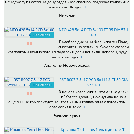
менеджеру в Ростов на дону отдельное спасибо, подобрал колпачки с
логотипом Шкоды,..
Николай
NEO 428 5x14 PCD 5x100 ET 35 DIA 57.1
BD
10.05.2021
Приобрел диски на Фольксваген Поло,
смотрятся на отлично. Укомплектовали
колпачками Фольксваген в подарок и дали вентиля. Доволен, буду
вас рекомендов..
Анатолий Новочеркасск
RST R007 7.5x17 PCD 5x114.3 ET 52 DIA
67.1 BH
09.05.2021
В начале хотел купить эти литые диски
в "Колёса даром", но смутила цена и
ещё они не комплектуют центральными колпачками с логотипом
автомобиля, такж..
Алексей Рудов
Крышка Tech Line, Neo, к дискам TL