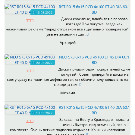
RST R015 6x15 PCD 4x100 ET 40 DIA 60.1
BD
13.05.2022
Диски красивые, влюбился с первого
взгляда! При покупке, везде как
назойливая реклама "перед отправкой все тщательно проверяется",
увы не замелил тщат..
Аркадий
NEO 573 6x15 PCD 4x100 ET 45 DIA 60.1
BD
20.03.2022
Диски пришли один поцарапаный один
погнутый . Совет проверяйте диски на
свету сразу на наличие дефектов так как обычно получаешь в тк на
складе ,а там..
Михаил
RST R015 6x15 PCD 4x100 ET 40 DIA 60.1
BD
13.03.2022
Заказал на Весту в Краснодар, пришли
очень быстро. вид отличный, все в
комплекте. Очень легкие подвеска отдыхает. Крышки колпачков
приклеил на клей дл..