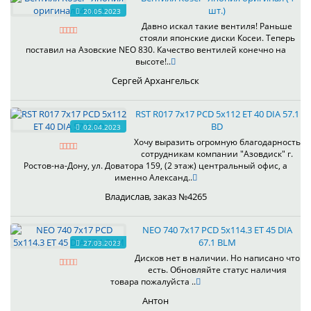
шт.)
20.05.2023
Давно искал такие вентиля! Раньше
стояли японские диски Косеи. Теперь
поставил на Азовские NEO 830. Качество вентилей конечно на
высоте!..
Сергей Архангельск
RST R017 7x17 PCD 5x112 ET 40 DIA 57.1
BD
02.04.2023
Хочу выразить огромную благодарность
сотрудникам компании "Азовдиск" г.
Ростов-на-Дону, ул. Доватора 159, (2 этаж) центральный офис, а
именно Александ..
Владислав, заказ №4265
NEO 740 7x17 PCD 5x114.3 ET 45 DIA
67.1 BLM
27.03.2023
Дисков нет в наличии. Но написано что
есть. Обновляйте статус наличия
товара пожалуйста ..
Антон