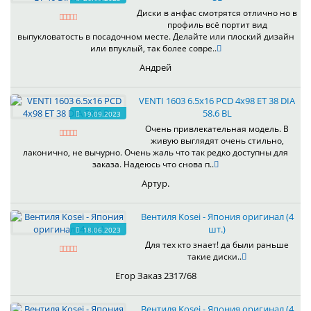
Диски в анфас смотрятся отлично но в
профиль всё портит вид
выпукловатость в посадочном месте. Делайте или плоский дизайн
или впуклый, так более совре..
Андрей
VENTI 1603 6.5x16 PCD 4x98 ET 38 DIA
58.6 BL
19.09.2023
Очень привлекательная модель. В
живую выглядят очень стильно,
лаконично, не вычурно. Очень жаль что так редко доступны для
заказа. Надеюсь что снова п..
Артур.
Вентиля Kosei - Япония оригинал (4
шт.)
18.06.2023
Для тех кто знает! да были раньше
такие диски..
Егор Заказ 2317/68
Вентиля Kosei - Япония оригинал (4