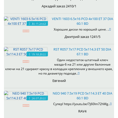
Аркадий заказ 2410/1
VENTI 1603 6.5x16 PCD 4x100 ET 37 DIA
60.1 BD
30.11.2022
Хорошие диски по хорошей цене. ..
Дмитрий заказ 1241/5
RST R057 7x17 PCD 5x114.3 ET 50 DIA
67.1 BD
19.10.2022
Один недостаток-штатный ключ
мазда-6 на 21 или другие балонные
ключи на 21 сдирают краску в колодцах крепления у внешнего края,
но по диаметру подходя..
Евгений
NEO 940 7.5x19 PCD 5x114.3 ET 40 DIA
60.1 BD
24.07.2022
Супер! https://youtu.be/7j60Im72hMg..
RAV4