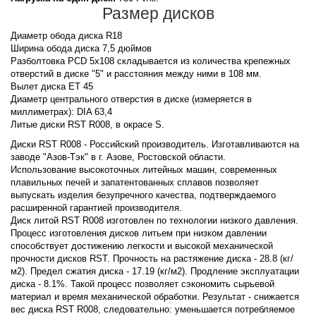
Размер дисков
Диаметр обода диска R18
Ширина обода диска 7,5 дюймов
Разболтовка PCD 5x108 складывается из количества крепежных
отверстий в диске "5" и расстояния между ними в 108 мм.
Вылет диска ET 45
Диаметр центрального отверстия в диске (измеряется в
миллиметрах): DIA 63,4
Литые диски RST R008, в окрасе S.
Диски RST R008 - Российский производитель. Изготавливаются на
заводе "Азов-Тэк" в г. Азове, Ростовской области.
Использование высокоточных литейных машин, современных
плавильных печей и запатентованных сплавов позволяет
выпускать изделия безупречного качества, подтверждаемого
расширенной гарантией производителя.
Диск литой RST R008 изготовлен по технологии низкого давления.
Процесс изготовления дисков литьем при низком давлении
способствует достижению легкости и высокой механической
прочности дисков RST. Прочность на растяжение диска - 28.8 (кг/
м2). Предел сжатия диска - 17.19 (кг/м2). Продление эксплуатации
диска - 8.1%. Такой процесс позволяет сэкономить сырьевой
материал и время механической обработки. Результат - снижается
вес диска RST R008, следовательно: уменьшается потребляемое