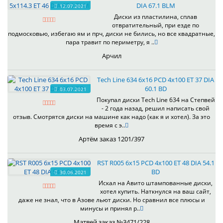
DIA 67.1 BLM
12.07.2021
Диски из пластилина, сплав
отвратительный, при езде по
подмосковью, избегаю ям и прч, диски не бились, но все квадратные,
пара травит по периметру, я ..
Арчил
Tech Line 634 6x16 PCD 4x100 ET 37 DIA
60.1 BD
03.07.2021
Покупал диски Tech Line 634 на Степвей
- 2 года назад, решил написать свой
отзыв. Смотрятся диски на машине как надо (как я и хотел). За это
время с э..
Артём заказ 1201/397
RST R005 6x15 PCD 4x100 ET 48 DIA 54.1
BD
30.06.2021
Искал на Авито штампованные диски,
хотел купить. Наткнулся на ваш сайт,
даже не знал, что в Азове льют диски. Но сравнил все плюсы и
минусы и принял р..
Матвей заказ №3471/228