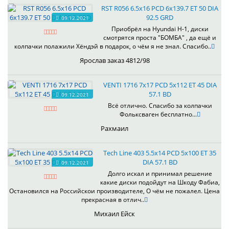
RST R056 6.5x16 PCD 6x139.7 ET 50 DIA
92.5 GRD
09.12.2021
Приобрёл на Hyundai H-1, диски
смотрятся проста "БОМБА" , да ещё и
колпачки полажили Хёндэй в подарок, о чём я не знал. Спасибо..
Ярослав заказ 4812/98
VENTI 1716 7x17 PCD 5x112 ET 45 DIA
57.1 BD
09.12.2021
Всё отлично. Спасибо за колпачки
Фольксваген бесплатно...
Рахмаил
Tech Line 403 5.5x14 PCD 5x100 ET 35
DIA 57.1 BD
09.12.2021
Долго искал и принимал решение
какие диски подойдут на Шкоду Фабиа,
Остановился на Российскои производителе, О чём не пожалел. Цена
прекрасная в отлич..
Михаил Ейск