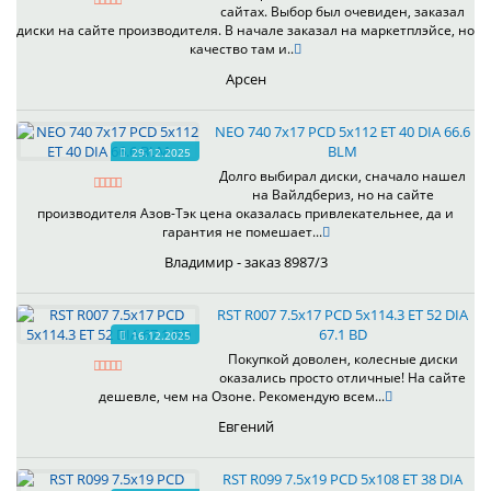
сайтах. Выбор был очевиден, заказал
диски на сайте производителя. В начале заказал на маркетплэйсе, но
качество там и..
Арсен
NEO 740 7x17 PCD 5x112 ET 40 DIA 66.6
BLM
29.12.2025
Долго выбирал диски, сначало нашел
на Вайлдбериз, но на сайте
производителя Азов-Тэк цена оказалась привлекательнее, да и
гарантия не помешает...
Владимир - заказ 8987/3
RST R007 7.5x17 PCD 5x114.3 ET 52 DIA
67.1 BD
16.12.2025
Покупкой доволен, колесные диски
оказались просто отличные! На сайте
дешевле, чем на Озоне. Рекомендую всем...
Евгений
RST R099 7.5x19 PCD 5x108 ET 38 DIA