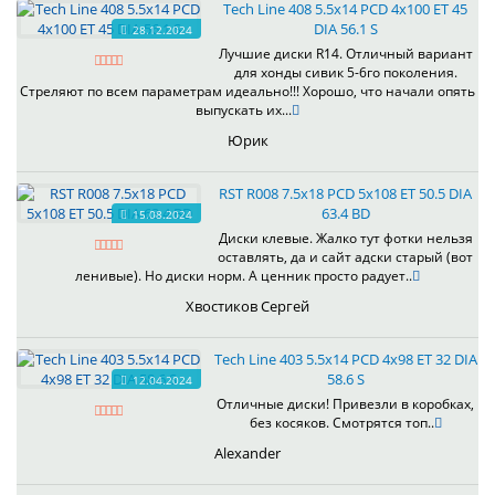
Tech Line 408 5.5x14 PCD 4x100 ET 45
DIA 56.1 S
28.12.2024
Лучшие диски R14. Отличный вариант
для хонды сивик 5-6го поколения.
Стреляют по всем параметрам идеально!!! Хорошо, что начали опять
выпускать их...
Юрик
RST R008 7.5x18 PCD 5x108 ET 50.5 DIA
63.4 BD
15.08.2024
Диски клевые. Жалко тут фотки нельзя
оставлять, да и сайт адски старый (вот
ленивые). Но диски норм. А ценник просто радует..
Хвостиков Сергей
Tech Line 403 5.5x14 PCD 4x98 ET 32 DIA
58.6 S
12.04.2024
Отличные диски! Привезли в коробках,
без косяков. Смотрятся топ..
Alexander