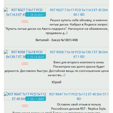
RST R027 7.5x17 PCD 5x114.3 ET 45 DIA
60.1 BD
04.02.2021
Решил купить себе обновку, а именно
литые диски. Набрал в Яндексе запрос:
"Купить литые диски на Авито недорого". Наткнулся на объявление,
продавали д..
Виталий - Заказ №1801/498
RST R058 7.5x18 PCD 6x139.7 ET 38 DIA
67.1 BD
02.12.2020
Взял для второго комплекта зима.
Посмотрим как долго краска будет
держатся. Доставлен быстро. Достойная вещь по соотношению цена
качество...
Юрий
RST R047 7x17 PCD 5x112 ET 40 DIA 57.1
BD
29.11.2020
Оставлю свой отзыв в пользу
Российских дисков RST - Replica Style.
Долго искал диски на свой Тигуан на просторах интернета,