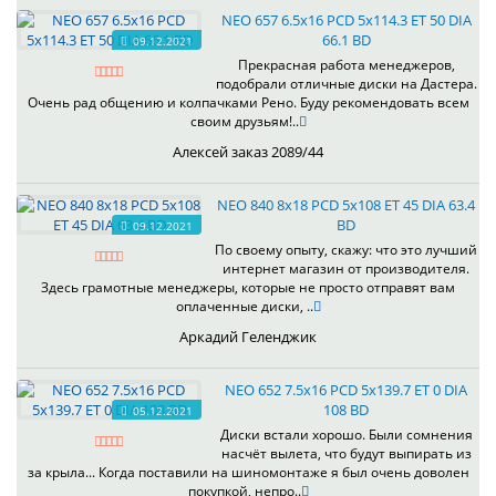
NEO 657 6.5x16 PCD 5x114.3 ET 50 DIA
66.1 BD
09.12.2021
Прекрасная работа менеджеров,
подобрали отличные диски на Дастера.
Очень рад общению и колпачками Рено. Буду рекомендовать всем
своим друзьям!..
Алексей заказ 2089/44
NEO 840 8x18 PCD 5x108 ET 45 DIA 63.4
BD
09.12.2021
По своему опыту, скажу: что это лучший
интернет магазин от производителя.
Здесь грамотные менеджеры, которые не просто отправят вам
оплаченные диски, ..
Аркадий Геленджик
NEO 652 7.5x16 PCD 5x139.7 ET 0 DIA
108 BD
05.12.2021
Диски встали хорошо. Были сомнения
насчёт вылета, что будут выпирать из
за крыла... Когда поставили на шиномонтаже я был очень доволен
покупкой, непро..