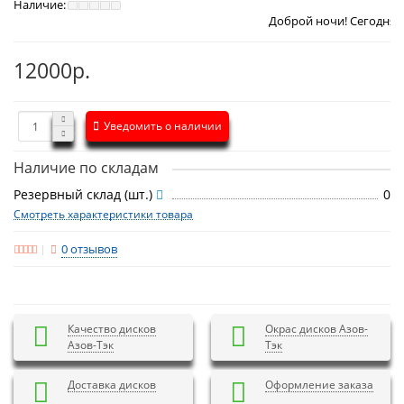
Наличие:
Доброй ночи! Сегодня
Пятница 7 авг
12000р.
Уведомить о наличии
Наличие по складам
Резервный склад (шт.)
0
Смотреть характеристики товара
0 отзывов
Качество дисков
Окрас дисков Азов-
Азов-Тэк
Тэк
Доставка дисков
Оформление заказа