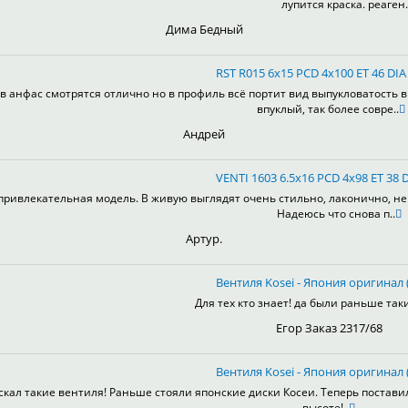
лупится краска. реаген.
Дима Бедный
RST R015 6x15 PCD 4x100 ET 46 DIA 
в анфас смотрятся отлично но в профиль всё портит вид выпукловатость 
впуклый, так более совре..
Андрей
VENTI 1603 6.5x16 PCD 4x98 ET 38 D
привлекательная модель. В живую выглядят очень стильно, лаконично, не 
Надеюсь что снова п..
Артур.
Вентиля Kosei - Япония оригинал (
Для тех кто знает! да были раньше таки
Егор Заказ 2317/68
Вентиля Kosei - Япония оригинал (
скал такие вентиля! Раньше стояли японские диски Косеи. Теперь постави
высоте!..