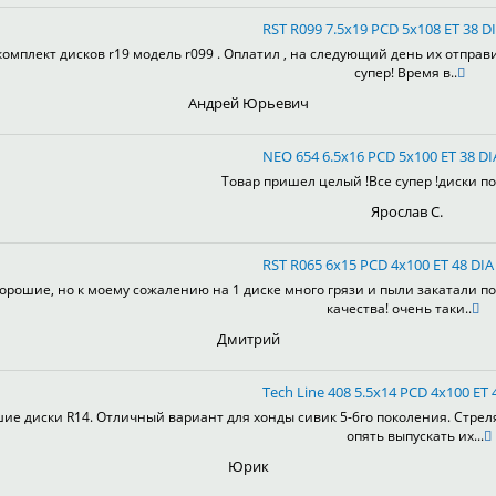
RST R099 7.5x19 PCD 5x108 ET 38 DI
комплект дисков r19 модель r099 . Оплатил , на следующий день их отправ
супер! Время в..
Андрей Юрьевич
NEO 654 6.5x16 PCD 5x100 ET 38 DI
Товар пришел целый !Все супер !диски пон
Ярослав С.
RST R065 6x15 PCD 4x100 ET 48 DIA 
орошие, но к моему сожалению на 1 диске много грязи и пыли закатали по
качества! очень таки..
Дмитрий
Tech Line 408 5.5x14 PCD 4x100 ET 4
ие диски R14. Отличный вариант для хонды сивик 5-6го поколения. Стрел
опять выпускать их...
Юрик