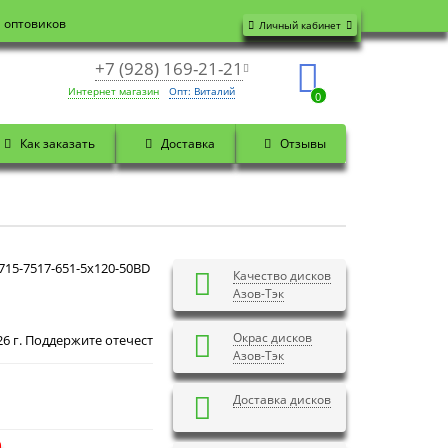
я оптовиков
Личный кабинет
+7 (928) 169-21-21
Интернет магазин
Опт: Виталий
0
Как заказать
Доставка
Отзывы
15-7517-651-5x120-50BD
Качество дисков
Азов-Тэк
Окрас дисков
Добрый вечер! Сегодня
Пятница 7 августа 2026 г. П
Азов-Тэк
Доставка дисков