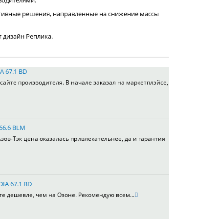
водителями.
тивные решения, направленные на снижение массы
т дизайн Реплика.
A 67.1 BD
сайте производителя. В начале заказал на маркетплэйсе,
 66.6 BLM
зов-Тэк цена оказалась привлекательнее, да и гарантия
DIA 67.1 BD
те дешевле, чем на Озоне. Рекомендую всем...