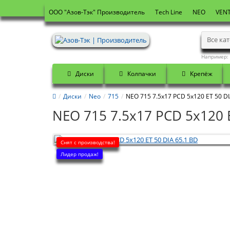
OOO "Азов-Тэк" Производитель
Tech Line
NEO
VENT
Все ка
Например:
Диски
Колпачки
Крепёж
Диски
Neo
715
NEO 715 7.5x17 PCD 5x120 ET 50 DI
NEO 715 7.5x17 PCD 5x120 E
Снят с производства!
Лидер продаж!