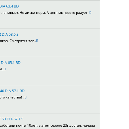
DIA 63.4 BD
т ленивые). Но диски норм. А ценник просто радует..
 DIA 58.6 S
яков. Смотрятся топ..
 DIA 65.1 BD
d..
40 DIA 57.1 BD
го качества! ..
 50 DIA 67.1 S
работали почти 10лет, в этом сезоне 23г достал, начала