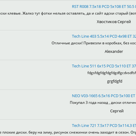
RST R008 7.5x18 PCD 5x108 ET 50.5 
ски клевые. Жалко тут фотки нельзя оставлять, да и сайт адски старый (во
Хвостиков Сергей
Tech Line 403 5.5x14 PCD 4x98 ET 32
Отличные диски! Привезли в коробках, без кос
Alexander
Tech Line 511 6x15 PCD 5x110 ET 37
fdgsfdgfdgfdgfdgdfgcdvsdfsf
grgfdgfd
NEO V03-1665 6.5x16 PCD 5x100 ET 
Покупал 3 года назад , диски отлично
Сергей
Tech Line 721 7.5x17 PCD 5x114.3 ET
е плохие диски. беру на зиму, рисунок снежинки очень заходит в сезон. От