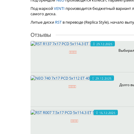
Под брендом
NEO
производятся колеса с параметрами
Под маркой
VENTI
производится бюджетный вариант л
самого диска.
Литые диски
RST
в переводе (Replica Style), начало вы
Отзывы
29.12.2025
Выбирал 
29.12.2025
Долго в
16.12.2025