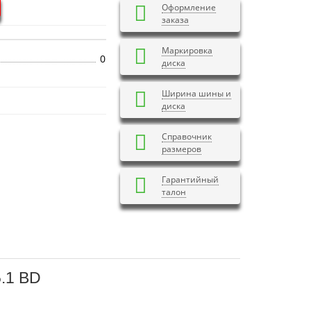
Оформление
заказа
Маркировка
0
диска
Ширина шины и
диска
Справочник
размеров
Гарантийный
талон
.1 BD