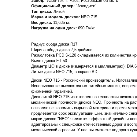
Завод:
"Азов-Тэк" г. Азов, Ростовская область
Официальный дилер:
"Азовдиск"
Тип диска:
Литой
Марка и модель дисков:
NEO
715
Вес диска:
11,635 кг.
Нагрузка на один диск:
690 Fv/кг.
Радиус обода диска R17
Ширина обода диска 7,5 дюймов
Разболтовка PCD 5x120 складывается из количества кре
Вылет диска ET 50
Диаметр ЦО в диске (измеряется в миллиметрах): DIA 6
Литые диски NEO 715, в окрасе BD.
Диски NEO 715 - Российский производитель. Изготавлива
Использование высокоточных литейных машин, совреме
фирменной гарантией.
Диск литой NEO 715 изготовлен по технологии низкого 
механической прочности дисков NEO. Прочность на растя
позволяет сэкономить сырьевой материал и время меха
продлевается срок эксплуатации шин, значительно сни
марки дисков "NEO" являются эффектный дизайн и пов
адаптированы к специфике отечественных дорог и вос
механической агрессии. У нас вы сможете недорого куп