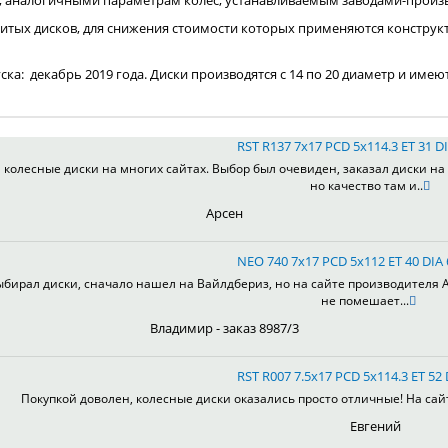
, аналогичными параметрам колес, устанавливаемым заводами-произ
итых дисков, для снижения стоимости которых применяются конструк
пуска: декабрь 2019 года. Диски производятся с 14 по 20 диаметр и имею
RST R137 7x17 PCD 5x114.3 ET 31 DI
колесные диски на многих сайтах. Выбор был очевиден, заказал диски на 
но качество там и..
Арсен
NEO 740 7x17 PCD 5x112 ET 40 DIA
ыбирал диски, сначало нашел на Вайлдбериз, но на сайте производителя А
не помешает...
Владимир - заказ 8987/3
RST R007 7.5x17 PCD 5x114.3 ET 52 
Покупкой доволен, колесные диски оказались просто отличные! На сай
Евгений