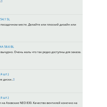
.
54.1 SL
в посадочном месте. Делайте или плоский дизайн или
IA 58.6 BL
вычурно. Очень жаль что так редко доступны для заказа.
4 шт.)
е диски..
4 шт.)
л на Азовские NEO 830. Качество вентилей конечно на