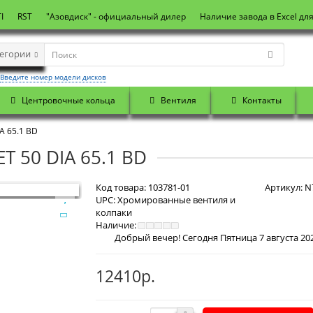
I
RST
"Азовдиск" - официальный дилер
Наличие завода в Excel дл
тегории
Введите номер модели дисков
Центровочные кольца
Вентиля
Контакты
A 65.1 BD
T 50 DIA 65.1 BD
Код товара:
103781-01
Артикул:
N7
UPC:
Хромированные вентиля и
колпаки
Наличие:
12410р.