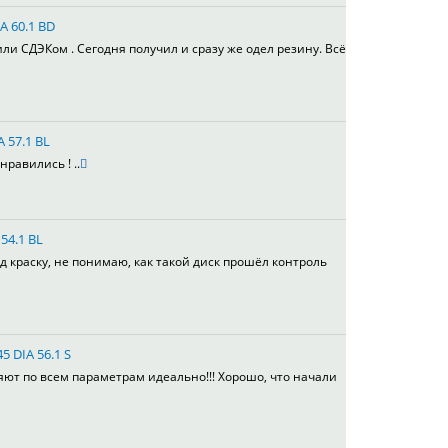
A 60.1 BD
или СДЭКом . Сегодня получил и сразу же одел резину. Всё
A 57.1 BL
равились ! ..
54.1 BL
д краску, не понимаю, как такой диск прошёл контроль
5 DIA 56.1 S
яют по всем параметрам идеально!!! Хорошо, что начали