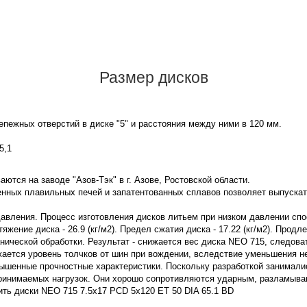
Размер дисков
пежных отверстий в диске "5" и расстояния между ними в 120 мм.
5,1
ются на заводе "Азов-Тэк" в г. Азове, Ростовской области.
нных плавильных печей и запатентованных сплавов позволяет выпускат
давления. Процесс изготовления дисков литьем при низком давлении сп
жение диска - 26.9 (кг/м2). Предел сжатия диска - 17.22 (кг/м2). Продл
нической обработки. Результат - снижается вес диска NEO 715, следов
жается уровень толчков от шин при вождении, вследствие уменьшения 
ышенные прочностные характеристики. Поскольку разработкой занимали
принимаемых нагрузок. Они хорошо сопротивляются ударным, разламы
ить диски NEO 715 7.5x17 PCD 5x120 ET 50 DIA 65.1 BD