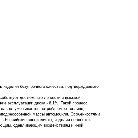
ь изделия безупречного качества, подтверждаемого
особствует достижению легкости и высокой
ение эксплуатации диска - 8.1%. Такой процесс
ательно: уменьшается потребляемое топливо,
неподрессоренной массы автомобиля. Особенностями
сь Российские специалисты, изделия полностью
вающим, сдавливающим воздействиям и иной