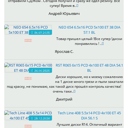
отправили СДЭКом . Сегодня получил и сразу же одел резину. Всё
супер! Время в..
Андрей Юрьевич
NEO 654 6.5x16 PCD 5x100 ET 38 DIA
57.1 BL
06.07.2025
Товар пришел целый !Все супер !диски
понравились ! ..
Ярослав С.
RST R065 6x15 PCD 4x100 ET 48 DIA 54.1
BL
26.06.2025
Диски хорошие, но к моему сожалению
на 1 диске много грязи и пыли закатали
под краску, не понимаю, как такой диск прошёл контроль качества!
очень таки..
Дмитрий
Tech Line 408 5.5x14 PCD 4x100 ET 45
DIA 56.1 S
28.12.2024
Лучшие диски R14. Отличный вариант