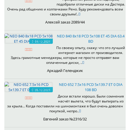
подобрали отличные диски на Дастера.
Очень рад общению и колпачками Рено. Буду рекомендовать всем
своим друзьям!..
Алексей заказ 2089/44
NEO 840 8x18 PCD 5x108 ET 45 DIA 63.4
BD
09.12.2021
По своему опыту, скажу: что это лучший
интернет магазин от производителя.
Здесь грамотные менеджеры, которые не просто отправят вам
оплаченные диски, ..
Аркадий Геленджик
NEO 652 7.5x16 PCD 5x139.7 ET 0 DIA
108 BD
05.12.2021
Диски встали хорошо. Были сомнения
насчёт вылета, что будут выпирать из
за крыла... Когда поставили на шиномонтаже я был очень доволен
покупкой, непро..
Евгений заказ №2316/32