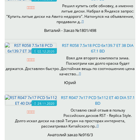
Решил купить себе обновку, а именно
литые диски. Набрал в Яндексе запрос:
"Купить литые диски на Авито недорого". Наткнулся на объявление,
продавали д..
Виталий - Заказ №1801/498
RST R058 7.5x18 PCD 6x139.7 ET 38 DIA
67.1 BD
02.12.2020
Взял для второго комплекта зима.
Посмотрим как долго краска будет
держатся. Доставлен быстро. Достойная вещь по соотношению цена
качество...
Юрий
RST R047 7x17 PCD 5x112 ET 40 DIA 57.1
BD
29.11.2020
Оставлю свой отзыв в пользу
Российских дисков RST - Replica Style.
Долго искал диски на свой Тигуан на просторах интернета,
рассматривал Китайского пр..
Анатолий заказ №916/3