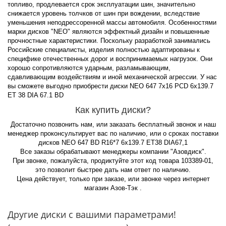
топливо, продлевается срок эксплуатации шин, значительно
снижается уровень толчков от шин при вождении, вследствие
уменьшения неподрессоренной массы автомобиля. Особенностями
марки дисков "NEO" являются эффектный дизайн и повышенные
прочностные характеристики. Поскольку разработкой занимались
Российские специалисты, изделия полностью адаптированы к
специфике отечественных дорог и воспринимаемых нагрузок. Они
хорошо сопротивляются ударным, разламывающим,
сдавливающим воздействиям и иной механической агрессии. У нас
вы сможете выгодно приобрести диски NEO 647 7x16 PCD 6x139.7
ET 38 DIA 67.1 BD
Как купить диски?
Достаточно позвонить нам, или заказать бесплатный звонок и наш
менеджер проконсультирует вас по наличию, или о сроках поставки
дисков NEO 647 BD R16*7 6x139.7 ET38 DIA67,1
Все заказы обрабатывают менеджеры компании "Азовдиск".
При звонке, пожалуйста, продиктуйте этот код товара 103389-01,
это позволит быстрее дать нам ответ по наличию.
Цена действует, только при заказе, или звонке через интернет
магазин Азов-Тэк .
Другие диски с вашими параметрами!