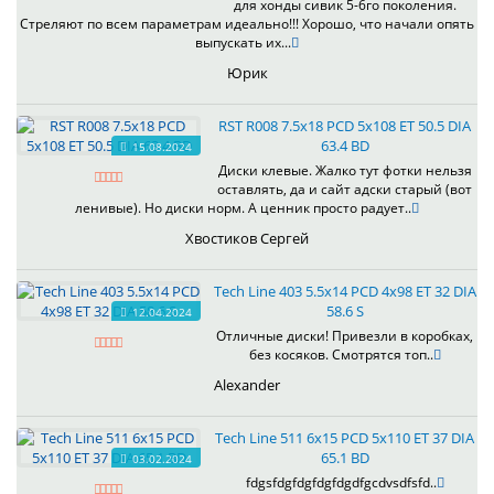
для хонды сивик 5-6го поколения.
Стреляют по всем параметрам идеально!!! Хорошо, что начали опять
выпускать их...
Юрик
RST R008 7.5x18 PCD 5x108 ET 50.5 DIA
63.4 BD
15.08.2024
Диски клевые. Жалко тут фотки нельзя
оставлять, да и сайт адски старый (вот
ленивые). Но диски норм. А ценник просто радует..
Хвостиков Сергей
Tech Line 403 5.5x14 PCD 4x98 ET 32 DIA
58.6 S
12.04.2024
Отличные диски! Привезли в коробках,
без косяков. Смотрятся топ..
Alexander
Tech Line 511 6x15 PCD 5x110 ET 37 DIA
65.1 BD
03.02.2024
fdgsfdgfdgfdgfdgdfgcdvsdfsfd..