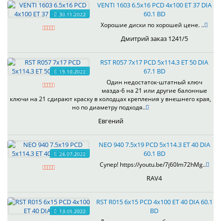
VENTI 1603 6.5x16 PCD 4x100 ET 37 DIA
60.1 BD
30.11.2022
Хорошие диски по хорошей цене. ..
Дмитрий заказ 1241/5
RST R057 7x17 PCD 5x114.3 ET 50 DIA
67.1 BD
19.10.2022
Один недостаток-штатный ключ
мазда-6 на 21 или другие балонные
ключи на 21 сдирают краску в колодцах крепления у внешнего края,
но по диаметру подходя..
Евгений
NEO 940 7.5x19 PCD 5x114.3 ET 40 DIA
60.1 BD
24.07.2022
Супер! https://youtu.be/7j60Im72hMg..
RAV4
RST R015 6x15 PCD 4x100 ET 40 DIA 60.1
BD
13.05.2022