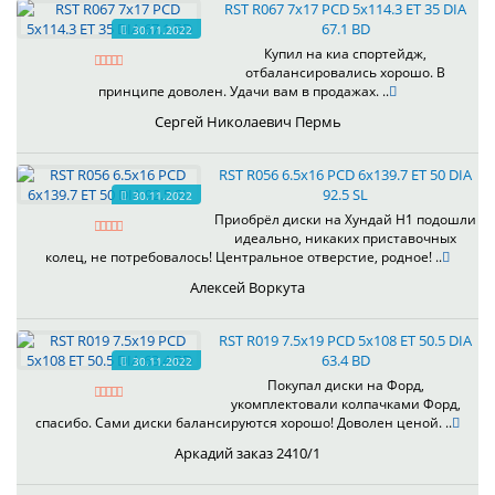
RST R067 7x17 PCD 5x114.3 ET 35 DIA
67.1 BD
30.11.2022
Купил на киа спортейдж,
отбалансировались хорошо. В
принципе доволен. Удачи вам в продажах. ..
Сергей Николаевич Пермь
RST R056 6.5x16 PCD 6x139.7 ET 50 DIA
92.5 SL
30.11.2022
Приобрёл диски на Хундай H1 подошли
идеально, никаких приставочных
колец, не потребовалось! Центральное отверстие, родное! ..
Алексей Воркута
RST R019 7.5x19 PCD 5x108 ET 50.5 DIA
63.4 BD
30.11.2022
Покупал диски на Форд,
укомплектовали колпачками Форд,
спасибо. Сами диски балансируются хорошо! Доволен ценой. ..
Аркадий заказ 2410/1