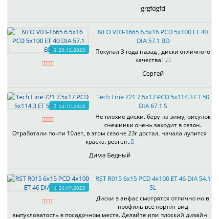
grgfdgfd
NEO V03-1665 6.5x16 PCD 5x100 ET 40
DIA 57.1 BD
20.12.2023
Покупал 3 года назад , диски отличного
качества! ..
Сергей
Tech Line 721 7.5x17 PCD 5x114.3 ET 50
DIA 67.1 S
04.10.2023
Не плохие диски. беру на зиму, рисунок
снежинки очень заходит в сезон.
Отработали почти 10лет, в этом сезоне 23г достал, начала лупится
краска. реаген..
Дима Бедный
RST R015 6x15 PCD 4x100 ET 46 DIA 54.1
SL
26.09.2023
Диски в анфас смотрятся отлично но в
профиль всё портит вид
выпукловатость в посадочном месте. Делайте или плоский дизайн