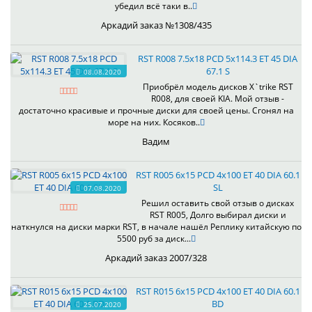
убедил всё таки в..
Аркадий заказ №1308/435
RST R008 7.5x18 PCD 5x114.3 ET 45 DIA
67.1 S
08.08.2020
Приобрёл модель дисков X`trike RST
R008, для своей KIA. Мой отзыв -
достаточно красивые и прочные диски для своей цены. Сгонял на
море на них. Косяков..
Вадим
RST R005 6x15 PCD 4x100 ET 40 DIA 60.1
SL
07.08.2020
Решил оставить свой отзыв о дисках
RST R005, Долго выбирал диски и
наткнулся на диски марки RST, в начале нашёл Реплику китайскую по
5500 руб за диск...
Аркадий заказ 2007/328
RST R015 6x15 PCD 4x100 ET 40 DIA 60.1
BD
25.07.2020