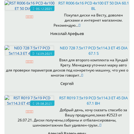
RST R006 6x16 PCD 4x100 ET 50 DIA 60.1
BL
05.12.2021
Покупал диски на Весту, доволен
дисками и интернет магазином.
Рекомендую...
Николай Арефьев
NEO 728 7.5x17 PCD 5x114.3 ET 45 DIA
67.1 S
14.09.2021
Взял для второго комплекта на Хундай
Крету. Менеджер уточнил марку авто
для проверки параметров дисков под конкретную машину, что уже о
многом говорит..
Сергей
RST R019 7.5x19 PCD 5x114.3 ET 45 DIA
67.1 BH
09.08.2021
Добрый день, хочу сказать спасибо за
Вашу продукцию,заказ #2523 от
26.07.21. Диски получены,собраны и отбалансированы,
шиномонтажник был удивлен-грузи..
Алексей Валерьевич