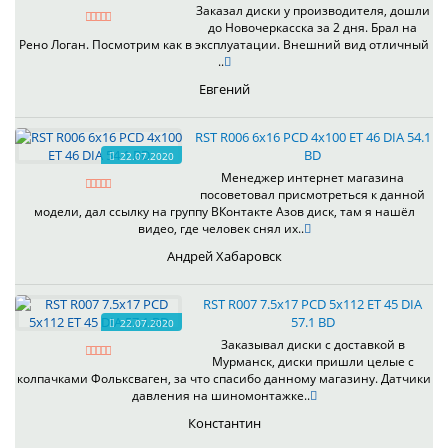
Заказал диски у производителя, дошли
до Новочеркасска за 2 дня. Брал на
Рено Логан. Посмотрим как в эксплуатации. Внешний вид отличный
..
Евгений
RST R006 6x16 PCD 4x100 ET 46 DIA 54.1
BD
22.07.2020
Менеджер интернет магазина
посоветовал присмотреться к данной
модели, дал ссылку на группу ВКонтакте Азов диск, там я нашёл
видео, где человек снял их..
Андрей Хабаровск
RST R007 7.5x17 PCD 5x112 ET 45 DIA
57.1 BD
22.07.2020
Заказывал диски с доставкой в
Мурманск, диски пришли целые с
колпачками Фольксваген, за что спасибо данному магазину. Датчики
давления на шиномонтажке..
Константин