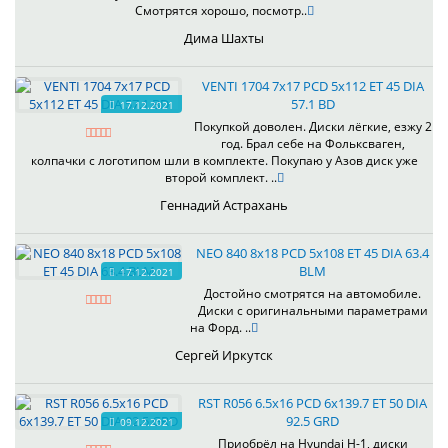
Смотрятся хорошо, посмотр..
Дима Шахты
VENTI 1704 7x17 PCD 5x112 ET 45 DIA
57.1 BD
17.12.2021
Покупкой доволен. Диски лёгкие, езжу 2
год. Брал себе на Фольксваген,
колпачки с логотипом шли в комплекте. Покупаю у Азов диск уже
второй комплект. ..
Геннадий Астрахань
NEO 840 8x18 PCD 5x108 ET 45 DIA 63.4
BLM
17.12.2021
Достойно смотрятся на автомобиле.
Диски с оригинальными параметрами
на Форд. ..
Сергей Иркутск
RST R056 6.5x16 PCD 6x139.7 ET 50 DIA
92.5 GRD
09.12.2021
Приобрёл на Hyundai H-1, диски