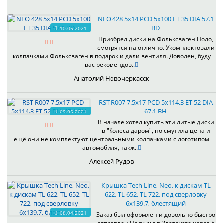
NEO 428 5x14 PCD 5x100 ET 35 DIA 57.1
BD
10.05.2021
Приобрел диски на Фольксваген Поло,
смотрятся на отлично. Укомплектовали
колпачками Фольксваген в подарок и дали вентиля. Доволен, буду
вас рекомендов..
Анатолий Новочеркасск
RST R007 7.5x17 PCD 5x114.3 ET 52 DIA
67.1 BH
09.05.2021
В начале хотел купить эти литые диски
в "Колёса даром", но смутила цена и
ещё они не комплектуют центральными колпачками с логотипом
автомобиля, такж..
Алексей Рудов
Крышка Tech Line, Neo, к дискам TL
622, TL 652, TL 722, под сверловку
6х139.7, блестящий
08.04.2021
Заказ был оформлен и довольно быстро
отправлен.Получил в Златоусте через 5