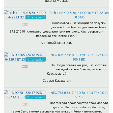
Джони Москва
Tech Line 403 5.5x14 PCD 4x98 ET 32 DIA
58.6 BD
18.12.2021
Положительные эмоции от покупки
дисков. Приобретал для автомобиля
ВАЗ 21010 , смотрятся довольно таки не плохо. Как говорится -
поддержи отечественног..
Анатолий заказ 2087
NEO 805 7.5x18 PCD 6x139.7 ET 25 DIA
106.1 BD
17.12.2021
На Прадо встали как родные, фото не
передаёт всего блеска дисков.
Красивые. ..
Сармат Казахстан
NEO 781 6.5x17 PCD 5x114.3 ET 40 DIA
66.1 S
17.12.2021
Долго ждал производства этой модели
дисков. Поставил себе на Дастера,
также было укомплектованы колпачками Рено и вентилями.