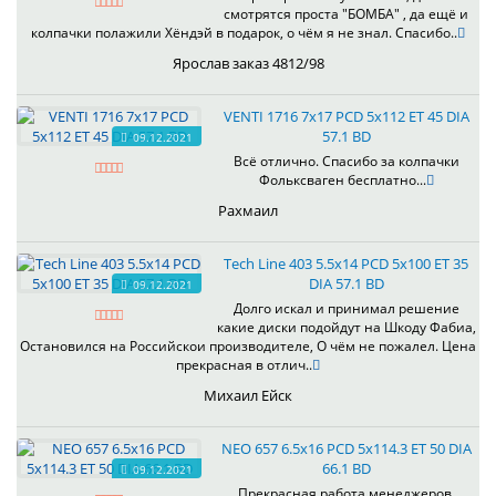
смотрятся проста "БОМБА" , да ещё и
колпачки полажили Хёндэй в подарок, о чём я не знал. Спасибо..
Ярослав заказ 4812/98
VENTI 1716 7x17 PCD 5x112 ET 45 DIA
57.1 BD
09.12.2021
Всё отлично. Спасибо за колпачки
Фольксваген бесплатно...
Рахмаил
Tech Line 403 5.5x14 PCD 5x100 ET 35
DIA 57.1 BD
09.12.2021
Долго искал и принимал решение
какие диски подойдут на Шкоду Фабиа,
Остановился на Российскои производителе, О чём не пожалел. Цена
прекрасная в отлич..
Михаил Ейск
NEO 657 6.5x16 PCD 5x114.3 ET 50 DIA
66.1 BD
09.12.2021
Прекрасная работа менеджеров,