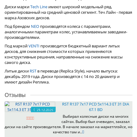
Диски марки
Tech Line
имеют широкий модельный ряд,
ориентированный на средний ценовой сегмент. Теч Лайн - первая
марка Азовских дисков.
Под брендом
NEO
производятся колеса с параметрами,
аналогичными параметрам колес, устанавливаемым заводами-
производителями.
Под маркой
VENTI
производится бюджетный вариант литых
дисков, для снижения стоимости которых применяются
конструктивные решения, направленные на снижение массы
самого диска.
Литые диски
RST
в переводе (Replica Style), начало выпуска:
декабрь 2019 года. Диски производятся с 14 по 20 диаметр и
имеют дизайн Реплика.
Отзывы
RST R137 7x17 PCD 5x114.3 ET 31 DIA
67.1 BD
29.12.2025
Выбирал колесные диски на многих
сайтах. Выбор был очевиден, заказал
диски на сайте производителя. В начале заказал на маркетплэйсе, но
качество там и..