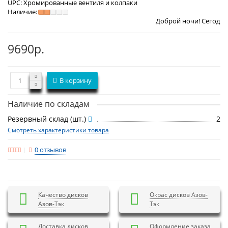
UPC:
Хромированные вентиля и колпаки
Наличие:
Доброй ночи! Сегодня
Пятница 7 а
9690р.
В корзину
Наличие по складам
Резервный склад (шт.)
2
Смотреть характеристики товара
0 отзывов
Качество дисков
Окрас дисков Азов-
Азов-Тэк
Тэк
Доставка дисков
Оформление заказа