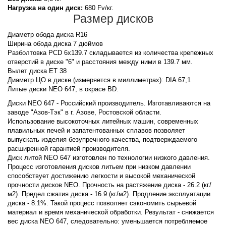
Нагрузка на один диск:
680 Fv/кг.
Размер дисков
Диаметр обода диска R16
Ширина обода диска 7 дюймов
Разболтовка PCD 6x139.7 складывается из количества крепежных
отверстий в диске "6" и расстояния между ними в 139.7 мм.
Вылет диска ET 38
Диаметр ЦО в диске (измеряется в миллиметрах): DIA 67,1
Литые диски NEO 647, в окрасе BD.
Диски NEO 647 - Российский производитель. Изготавливаются на
заводе "Азов-Тэк" в г. Азове, Ростовской области.
Использование высокоточных литейных машин, современных
плавильных печей и запатентованных сплавов позволяет
выпускать изделия безупречного качества, подтверждаемого
расширенной гарантией производителя.
Диск литой NEO 647 изготовлен по технологии низкого давления.
Процесс изготовления дисков литьем при низком давлении
способствует достижению легкости и высокой механической
прочности дисков NEO. Прочность на растяжение диска - 26.2 (кг/
м2). Предел сжатия диска - 16.9 (кг/м2). Продление эксплуатации
диска - 8.1%. Такой процесс позволяет сэкономить сырьевой
материал и время механической обработки. Результат - снижается
вес диска NEO 647, следовательно: уменьшается потребляемое