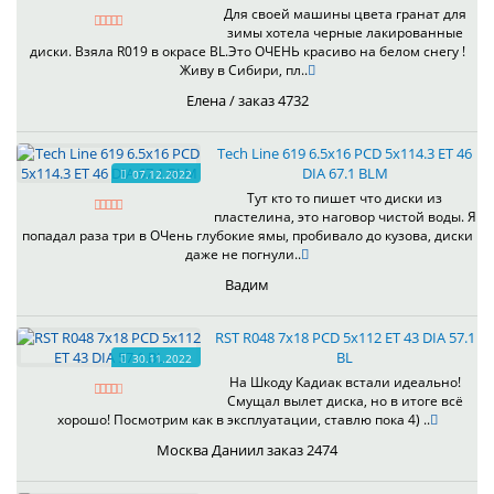
Для своей машины цвета гранат для
зимы хотела черные лакированные
диски. Взяла R019 в окрасе BL.Это ОЧЕНЬ красиво на белом снегу !
Живу в Сибири, пл..
Елена / заказ 4732
Tech Line 619 6.5x16 PCD 5x114.3 ET 46
DIA 67.1 BLM
07.12.2022
Тут кто то пишет что диски из
пластелина, это наговор чистой воды. Я
попадал раза три в ОЧень глубокие ямы, пробивало до кузова, диски
даже не погнули..
Вадим
RST R048 7x18 PCD 5x112 ET 43 DIA 57.1
BL
30.11.2022
На Шкоду Кадиак встали идеально!
Смущал вылет диска, но в итоге всё
хорошо! Посмотрим как в эксплуатации, ставлю пока 4) ..
Москва Даниил заказ 2474