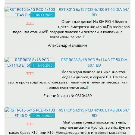
RST R015 6x15 PCD 4x100 ET 46 DIA 54.1
BD
06.11.2020
Отличные диски! На KIA RIO 4 белого
цвета, смотрятся шикарно.По размерам
подошли отлично!В подарок положили вентели и колпачки с
логотипом, за что..
Александр Наливкин
RST R028 8x18 PCD 5x114.3 ET 50 DIA
60.1 BD
16.10.2020
Долго ждал появления именно этой
модели дисков, в окрасе BD. На этом
сайте производителя, отслеживал наличие в течении месяца, как
только появились за..
Евгений заказ № 0310/439
RST R015 6x15 PCD 4x100 ET 46 DIA 54.1
BD
28.08.2020
Мой отзыв только положительный,
покупал диски на Hyundai Solaris. Думал
какие брать R15, или R16. Менеджер данного интернет магазина