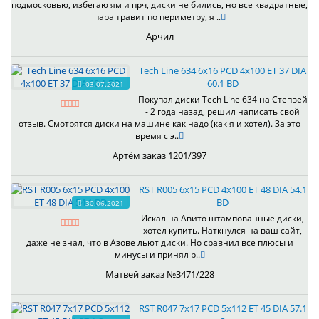
подмосковью, избегаю ям и прч, диски не бились, но все квадратные,
пара травит по периметру, я ..
Арчил
Tech Line 634 6x16 PCD 4x100 ET 37 DIA
60.1 BD
03.07.2021
Покупал диски Tech Line 634 на Степвей
- 2 года назад, решил написать свой
отзыв. Смотрятся диски на машине как надо (как я и хотел). За это
время с э..
Артём заказ 1201/397
RST R005 6x15 PCD 4x100 ET 48 DIA 54.1
BD
30.06.2021
Искал на Авито штампованные диски,
хотел купить. Наткнулся на ваш сайт,
даже не знал, что в Азове льют диски. Но сравнил все плюсы и
минусы и принял р..
Матвей заказ №3471/228
RST R047 7x17 PCD 5x112 ET 45 DIA 57.1