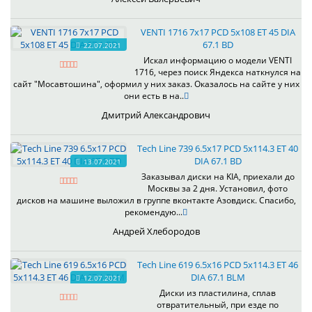
VENTI 1716 7x17 PCD 5x108 ET 45 DIA
67.1 BD
22.07.2021
Искал информацию о модели VENTI
1716, через поиск Яндекса наткнулся на
сайт "Мосавтошина", оформил у них заказ. Оказалось на сайте у них
они есть в на..
Дмитрий Александрович
Tech Line 739 6.5x17 PCD 5x114.3 ET 40
DIA 67.1 BD
13.07.2021
Заказывал диски на KIA, приехали до
Москвы за 2 дня. Установил, фото
дисков на машине выложил в группе вконтакте Азовдиск. Спасибо,
рекомендую...
Андрей Хлебородов
Tech Line 619 6.5x16 PCD 5x114.3 ET 46
DIA 67.1 BLM
12.07.2021
Диски из пластилина, сплав
отвратительный, при езде по