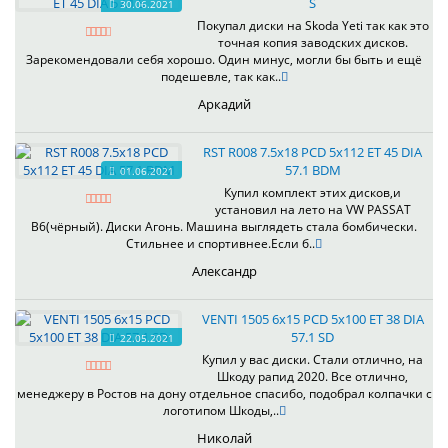
S
30.06.2021
Покупал диски на Skoda Yeti так как это
точная копия заводских дисков.
Зарекомендовали себя хорошо. Один минус, могли бы быть и ещё
подешевле, так как..
Аркадий
RST R008 7.5x18 PCD 5x112 ET 45 DIA
57.1 BDM
01.06.2021
Купил комплект этих дисков,и
установил на лето на VW PASSAT
B6(чёрный). Диски Агонь. Машина выглядеть стала бомбически.
Стильнее и спортивнее.Если б..
Александр
VENTI 1505 6x15 PCD 5x100 ET 38 DIA
57.1 SD
22.05.2021
Купил у вас диски. Стали отлично, на
Шкоду рапид 2020. Все отлично,
менеджеру в Ростов на дону отдельное спасибо, подобрал колпачки с
логотипом Шкоды,..
Николай