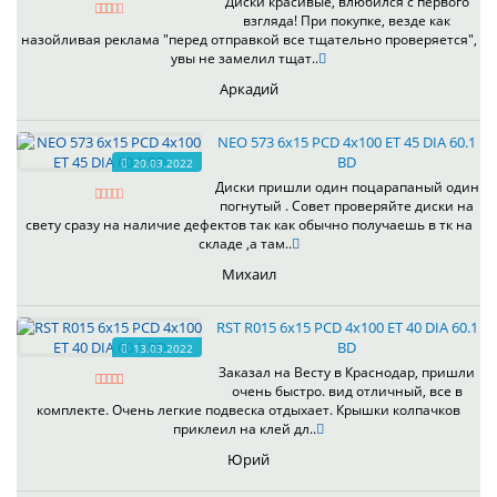
Диски красивые, влюбился с первого
взгляда! При покупке, везде как
назойливая реклама "перед отправкой все тщательно проверяется",
увы не замелил тщат..
Аркадий
NEO 573 6x15 PCD 4x100 ET 45 DIA 60.1
BD
20.03.2022
Диски пришли один поцарапаный один
погнутый . Совет проверяйте диски на
свету сразу на наличие дефектов так как обычно получаешь в тк на
складе ,а там..
Михаил
RST R015 6x15 PCD 4x100 ET 40 DIA 60.1
BD
13.03.2022
Заказал на Весту в Краснодар, пришли
очень быстро. вид отличный, все в
комплекте. Очень легкие подвеска отдыхает. Крышки колпачков
приклеил на клей дл..
Юрий