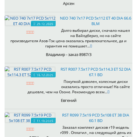
Арсен
NEO 740 7x17 PCD 5x112 ET 40 DIA 66.6
BLM
29.12.2025
Долго выбирал диски, сначало нашел
на Вайлдбериз, но на сайте
производителя Азов-Тэк цена оказалась привлекательнее, да и
гарантия не помешает...
Владимир - заказ 8987/3
RST R007 7.5x17 PCD 5x114.3 ET 52 DIA
67.1 BD
16.12.2025
Покупкой доволен, колесные диски
оказались просто отличные! На сайте
дешевле, чем на Озоне. Рекомендую всем...
Евгений
RST R099 7.5x19 PCD 5x108 ET 38 DIA
60.1 BD
11.10.2025
Заказал комплект дисков r19 модель
r099 . Оплатил , на следующий день их