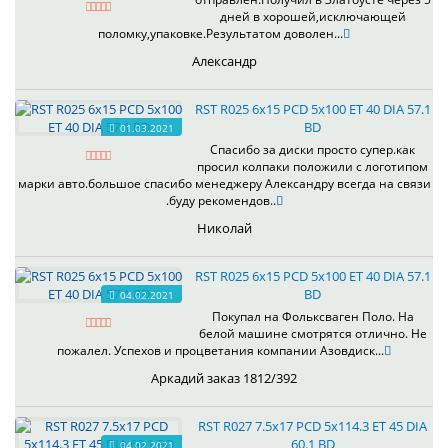
дней в хорошей,исключающей
поломку,упаковке.Результатом доволен...
Александр
RST R025 6x15 PCD 5x100 ET 40 DIA 57.1
BD
01.03.2021
Спасибо за диски просто супер.как
просил колпаки положили с логотипом
марки авто.большое спасибо менеджеру Александру всегда на связи
.буду рекомендов..
Николай
RST R025 6x15 PCD 5x100 ET 40 DIA 57.1
BD
04.02.2021
Покупал на Фольксваген Поло. На
белой машине смотрятся отлично. Не
пожалел. Успехов и процветания компании Азовдиск...
Аркадий заказ 1812/392
RST R027 7.5x17 PCD 5x114.3 ET 45 DIA
60.1 BD
04.02.2021