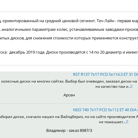
ориентированный на средний ценовой сегмент. Теч Лайн - первая мар
, аналогичными параметрам колес, устанавливаемым заводами-произ
итых дисков, для снижения стоимости которых применяются конструк
пуска: декабрь 2019 года. Диски производятся с 14 по 20 диаметр и имею
RST R137 7x17 PCD 5x114.3 ET 31 DI
колесные диски на многих сайтах. Выбор был очевиден, заказал диски на 
но качество там и..
Арсен
NEO 740 7x17 PCD 5x112 ET 40 DIA
ыбирал диски, сначало нашел на Вайлдбериз, но на сайте производителя А
не помешает...
Владимир - заказ 8987/3