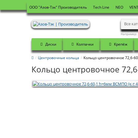
OOO "Азов-Тэк" Производитель
Tech Line
NEO
VENT
Все ка
Например:
Диски
Колпачки
Крепёж
Центровочные кольца
Кольцо центровочное 72,6-60
Кольцо центровочное 72,6-