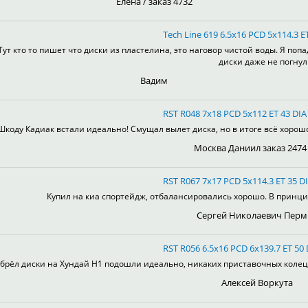
Елена / заказ 4732
Tech Line 619 6.5x16 PCD 5x114.3 E
Тут кто то пишет что диски из пластелина, это наговор чистой воды. Я поп
диски даже не погнул
Вадим
RST R048 7x18 PCD 5x112 ET 43 DIA 
Шкоду Кадиак встали идеально! Смущал вылет диска, но в итоге всё хорошо!
Москва Даниил заказ 2474
RST R067 7x17 PCD 5x114.3 ET 35 DI
Купил на киа спортейдж, отбалансировались хорошо. В принцип
Сергей Николаевич Перм
RST R056 6.5x16 PCD 6x139.7 ET 50 
брёл диски на Хундай H1 подошли идеально, никаких приставочных колец, 
Алексей Воркута