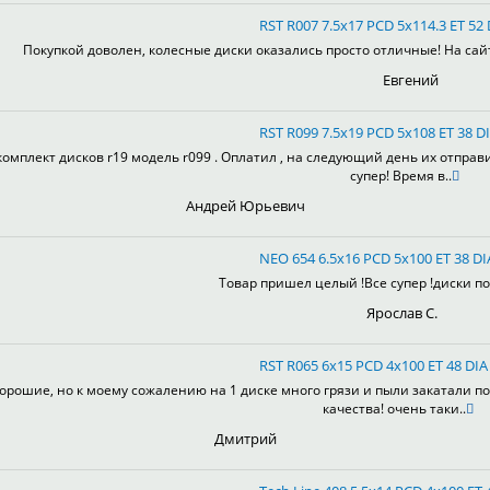
RST R007 7.5x17 PCD 5x114.3 ET 52 
Покупкой доволен, колесные диски оказались просто отличные! На сай
Евгений
RST R099 7.5x19 PCD 5x108 ET 38 DI
комплект дисков r19 модель r099 . Оплатил , на следующий день их отправ
супер! Время в..
Андрей Юрьевич
NEO 654 6.5x16 PCD 5x100 ET 38 DI
Товар пришел целый !Все супер !диски пон
Ярослав С.
RST R065 6x15 PCD 4x100 ET 48 DIA 
орошие, но к моему сожалению на 1 диске много грязи и пыли закатали по
качества! очень таки..
Дмитрий