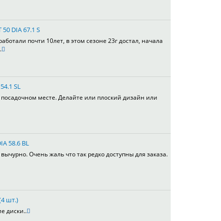
 50 DIA 67.1 S
работали почти 10лет, в этом сезоне 23г достал, начала
.
54.1 SL
в посадочном месте. Делайте или плоский дизайн или
IA 58.6 BL
вычурно. Очень жаль что так редко доступны для заказа.
4 шт.)
е диски..