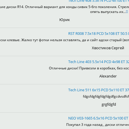
Tech Line 408 5.5x14 PCD 4x100 ET 4
ие диски R14. Отличный вариант для хонды сивик 5-6го поколения. Стрел
опять выпускать их...
Юрик
RST R008 7.5x18 PCD 5x108 ET 50.5 
ски клевые. Жалко тут фотки нельзя оставлять, да и сайт адски старый (во
Хвостиков Сергей
Tech Line 403 5.5x14 PCD 4x98 ET 32
Отличные диски! Привезли в коробках, без кос
Alexander
Tech Line 511 6x15 PCD 5x110 ET 37
fdgsfdgfdgfdgfdgdfgcdvsdfsf
grgfdgfd
NEO V03-1665 6.5x16 PCD 5x100 ET 
Покупал 3 года назад , диски отлично