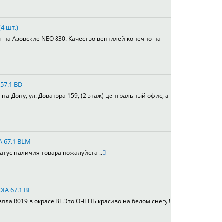
4 шт.)
л на Азовские NEO 830. Качество вентилей конечно на
 57.1 BD
а-Дону, ул. Доватора 159, (2 этаж) центральный офис, а
A 67.1 BLM
атус наличия товара пожалуйста ..
DIA 67.1 BL
ла R019 в окрасе BL.Это ОЧЕНЬ красиво на белом снегу !