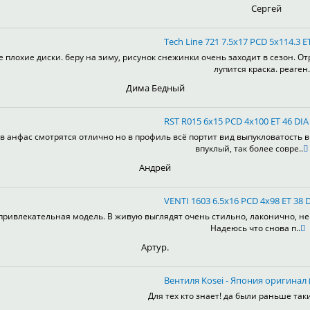
Сергей
Tech Line 721 7.5x17 PCD 5x114.3 ET
е плохие диски. беру на зиму, рисунок снежинки очень заходит в сезон. От
лупится краска. реаген.
Дима Бедный
RST R015 6x15 PCD 4x100 ET 46 DIA 
в анфас смотрятся отлично но в профиль всё портит вид выпукловатость 
впуклый, так более совре..
Андрей
VENTI 1603 6.5x16 PCD 4x98 ET 38 D
привлекательная модель. В живую выглядят очень стильно, лаконично, не 
Надеюсь что снова п..
Артур.
Вентиля Kosei - Япония оригинал (
Для тех кто знает! да были раньше таки