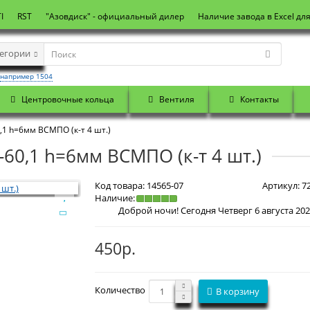
I
RST
"Азовдиск" - официальный дилер
Наличие завода в Excel дл
тегории
например 1504
Центровочные кольца
Вентиля
Контакты
,1 h=6мм ВСМПО (к-т 4 шт.)
60,1 h=6мм ВСМПО (к-т 4 шт.)
Код товара:
14565-07
Артикул:
7
Наличие:
450р.
Количество
В корзину