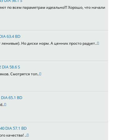
5 DIA 56.1 S
яют по всем параметрам идеально!!! Хорошо, что начали
DIA 63.4 BD
т ленивые). Но диски норм. А ценник просто радует..
 DIA 58.6 S
яков. Смотрятся топ..
 DIA 65.1 BD
d..
40 DIA 57.1 BD
го качества! ..