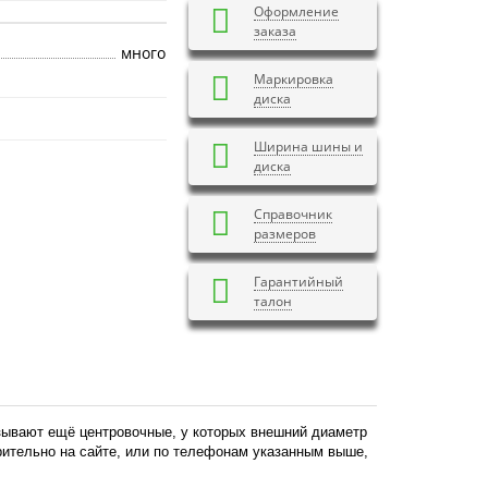
Оформление
заказа
много
Маркировка
диска
Ширина шины и
диска
Справочник
размеров
Гарантийный
талон
азывают ещё центровочные, у которых внешний диаметр
арительно на сайте, или по телефонам указанным выше,