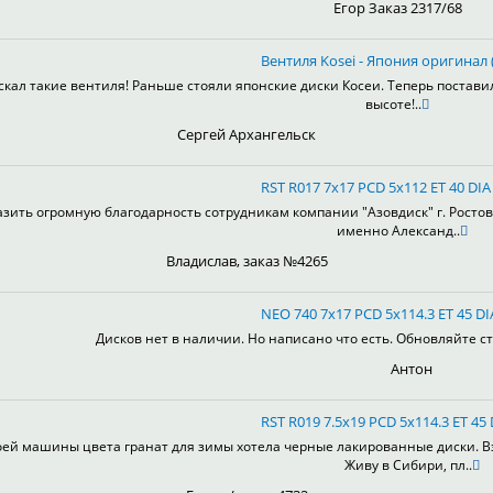
Егор Заказ 2317/68
Вентиля Kosei - Япония оригинал (
скал такие вентиля! Раньше стояли японские диски Косеи. Теперь постави
высоте!..
Сергей Архангельск
RST R017 7x17 PCD 5x112 ET 40 DIA
зить огромную благодарность сотрудникам компании "Азовдиск" г. Ростов-н
именно Александ..
Владислав, заказ №4265
NEO 740 7x17 PCD 5x114.3 ET 45 DI
Дисков нет в наличии. Но написано что есть. Обновляйте ст
Антон
RST R019 7.5x19 PCD 5x114.3 ET 45 
оей машины цвета гранат для зимы хотела черные лакированные диски. Взя
Живу в Сибири, пл..