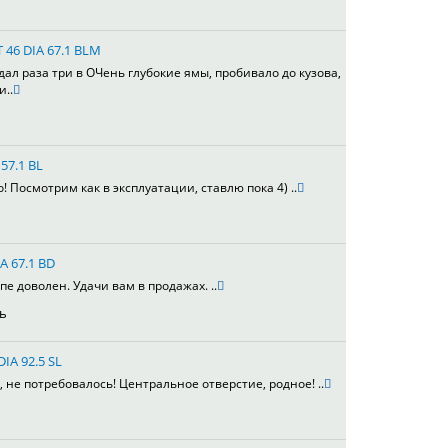
T 46 DIA 67.1 BLM
адал раза три в ОЧень глубокие ямы, пробивало до кузова,
и..
57.1 BL
 Посмотрим как в эксплуатации, ставлю пока 4) ..
A 67.1 BD
е доволен. Удачи вам в продажах. ..
ь
DIA 92.5 SL
не потребовалось! Центральное отверстие, родное! ..