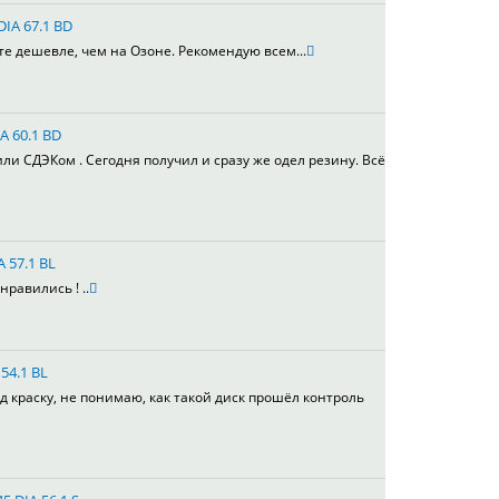
DIA 67.1 BD
те дешевле, чем на Озоне. Рекомендую всем...
A 60.1 BD
или СДЭКом . Сегодня получил и сразу же одел резину. Всё
A 57.1 BL
равились ! ..
54.1 BL
д краску, не понимаю, как такой диск прошёл контроль