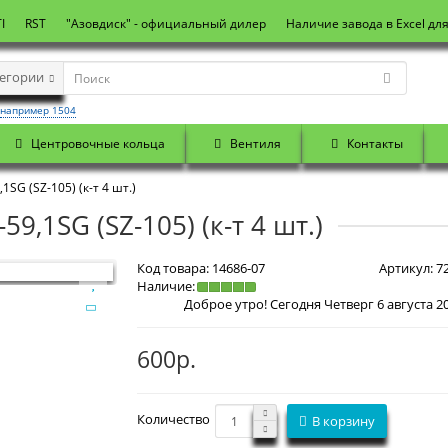
I
RST
"Азовдиск" - официальный дилер
Наличие завода в Excel дл
тегории
например 1504
Центровочные кольца
Вентиля
Контакты
SG (SZ-105) (к-т 4 шт.)
9,1SG (SZ-105) (к-т 4 шт.)
Код товара:
14686-07
Артикул:
72
Наличие:
600р.
Количество
В корзину