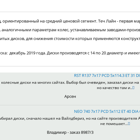
ориентированный на средний ценовой сегмент. Теч Лайн - первая мар
, аналогичными параметрам колес, устанавливаемым заводами-произ
итых дисков, для снижения стоимости которых применяются конструк
пуска: декабрь 2019 года. Диски производятся с 14 по 20 диаметр и имею
RST R137 7x17 PCD 5x114.3 ET 31 DI
колесные диски на многих сайтах. Выбор был очевиден, заказал диски на 
но качество там и..
Арсен
NEO 740 7x17 PCD 5x112 ET 40 DIA
ыбирал диски, сначало нашел на Вайлдбериз, но на сайте производителя А
не помешает...
Владимир - заказ 8987/3