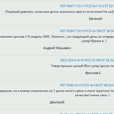
RST R007 7.5x17 PCD 5x114.3 ET 52 
Покупкой доволен, колесные диски оказались просто отличные! На сай
Евгений
RST R099 7.5x19 PCD 5x108 ET 38 DI
комплект дисков r19 модель r099 . Оплатил , на следующий день их отправ
супер! Время в..
Андрей Юрьевич
NEO 654 6.5x16 PCD 5x100 ET 38 DI
Товар пришел целый !Все супер !диски пон
Ярослав С.
RST R065 6x15 PCD 4x100 ET 48 DIA 
орошие, но к моему сожалению на 1 диске много грязи и пыли закатали по
качества! очень таки..
Дмитрий