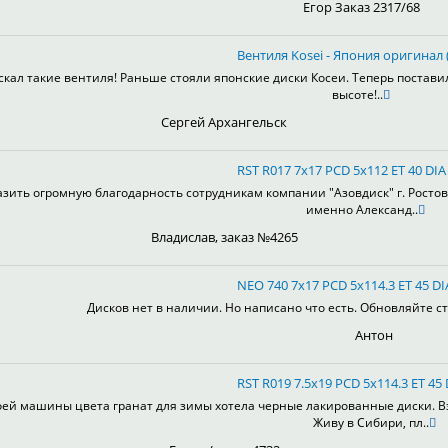
Егор Заказ 2317/68
Вентиля Kosei - Япония оригинал (
скал такие вентиля! Раньше стояли японские диски Косеи. Теперь постави
высоте!..
Сергей Архангельск
RST R017 7x17 PCD 5x112 ET 40 DIA
зить огромную благодарность сотрудникам компании "Азовдиск" г. Ростов-н
именно Александ..
Владислав, заказ №4265
NEO 740 7x17 PCD 5x114.3 ET 45 DI
Дисков нет в наличии. Но написано что есть. Обновляйте ст
Антон
RST R019 7.5x19 PCD 5x114.3 ET 45 
оей машины цвета гранат для зимы хотела черные лакированные диски. Взя
Живу в Сибири, пл..