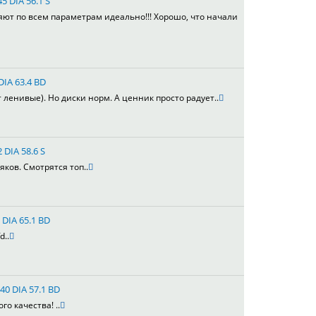
5 DIA 56.1 S
яют по всем параметрам идеально!!! Хорошо, что начали
DIA 63.4 BD
т ленивые). Но диски норм. А ценник просто радует..
 DIA 58.6 S
яков. Смотрятся топ..
 DIA 65.1 BD
d..
40 DIA 57.1 BD
го качества! ..