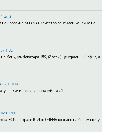
4 шт.)
л на Азовские NEO 830. Качество вентилей конечно на
 57.1 BD
а-Дону, ул. Доватора 159, (2 этаж) центральный офис, а
A 67.1 BLM
атус наличия товара пожалуйста ..
DIA 67.1 BL
ла R019 в окрасе BL.Это ОЧЕНЬ красиво на белом снегу !