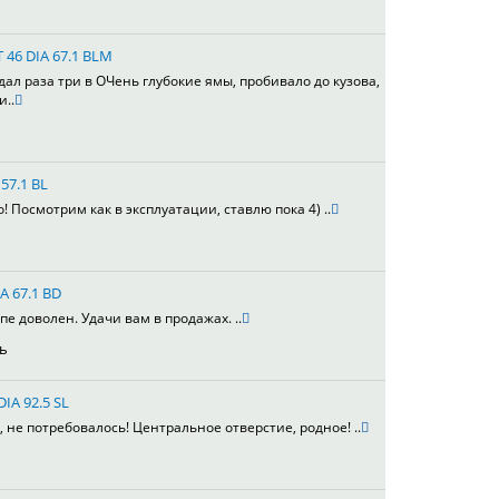
T 46 DIA 67.1 BLM
адал раза три в ОЧень глубокие ямы, пробивало до кузова,
и..
57.1 BL
 Посмотрим как в эксплуатации, ставлю пока 4) ..
A 67.1 BD
е доволен. Удачи вам в продажах. ..
ь
DIA 92.5 SL
не потребовалось! Центральное отверстие, родное! ..