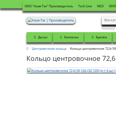
OOO "Азов-Тэк" Производитель
Tech Line
NEO
VENT
Все ка
Например:
Диски
Колпачки
Крепёж
Центровочные кольца
Кольцо центровочное 72,6-59,1
Кольцо центровочное 72,6-5