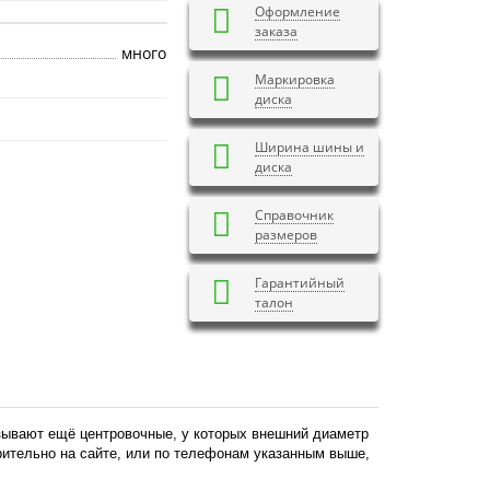
Оформление
заказа
много
Маркировка
диска
Ширина шины и
диска
Справочник
размеров
Гарантийный
талон
азывают ещё центровочные, у которых внешний диаметр
арительно на сайте, или по телефонам указанным выше,