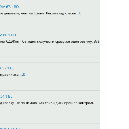
DIA 67.1 BD
те дешевле, чем на Озоне. Рекомендую всем...
A 60.1 BD
или СДЭКом . Сегодня получил и сразу же одел резину. Всё
A 57.1 BL
равились ! ..
54.1 BL
д краску, не понимаю, как такой диск прошёл контроль