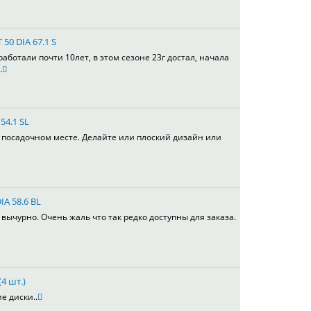
 50 DIA 67.1 S
работали почти 10лет, в этом сезоне 23г достал, начала
.
54.1 SL
в посадочном месте. Делайте или плоский дизайн или
IA 58.6 BL
вычурно. Очень жаль что так редко доступны для заказа.
4 шт.)
е диски..