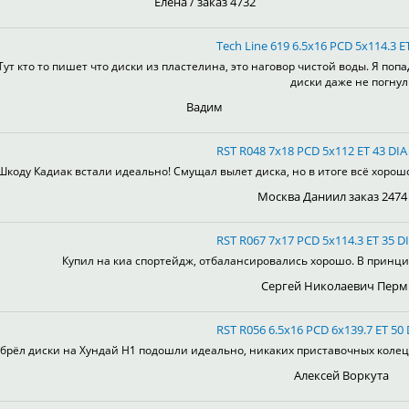
Елена / заказ 4732
Tech Line 619 6.5x16 PCD 5x114.3 E
Тут кто то пишет что диски из пластелина, это наговор чистой воды. Я поп
диски даже не погнул
Вадим
RST R048 7x18 PCD 5x112 ET 43 DIA 
Шкоду Кадиак встали идеально! Смущал вылет диска, но в итоге всё хорошо!
Москва Даниил заказ 2474
RST R067 7x17 PCD 5x114.3 ET 35 DI
Купил на киа спортейдж, отбалансировались хорошо. В принцип
Сергей Николаевич Перм
RST R056 6.5x16 PCD 6x139.7 ET 50 
брёл диски на Хундай H1 подошли идеально, никаких приставочных колец, 
Алексей Воркута