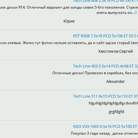
Tech Line 408 5.5x14 PCD 4x100 ET 4
ие диски R14. Отличный вариант для хонды сивик 5-6го поколения. Стрел
опять выпускать их...
Юрик
RST R008 7.5x18 PCD 5x108 ET 50.5 
ски клевые. Жалко тут фотки нельзя оставлять, да и сайт адски старый (во
Хвостиков Сергей
Tech Line 403 5.5x14 PCD 4x98 ET 32
Отличные диски! Привезли в коробках, без кос
Alexander
Tech Line 511 6x15 PCD 5x110 ET 37
fdgsfdgfdgfdgfdgdfgcdvsdfsf
grgfdgfd
NEO V03-1665 6.5x16 PCD 5x100 ET 
Покупал 3 года назад , диски отлично