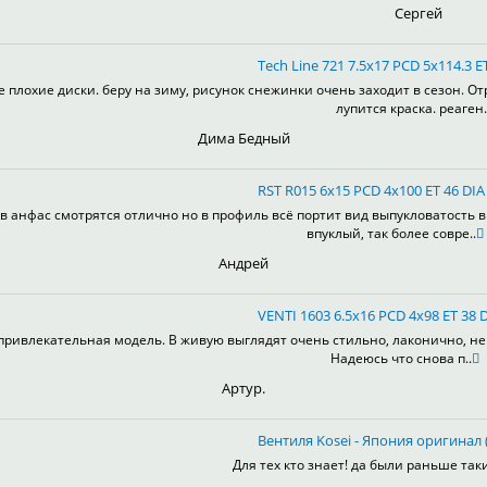
Сергей
Tech Line 721 7.5x17 PCD 5x114.3 ET
е плохие диски. беру на зиму, рисунок снежинки очень заходит в сезон. От
лупится краска. реаген.
Дима Бедный
RST R015 6x15 PCD 4x100 ET 46 DIA 
в анфас смотрятся отлично но в профиль всё портит вид выпукловатость 
впуклый, так более совре..
Андрей
VENTI 1603 6.5x16 PCD 4x98 ET 38 D
привлекательная модель. В живую выглядят очень стильно, лаконично, не 
Надеюсь что снова п..
Артур.
Вентиля Kosei - Япония оригинал (
Для тех кто знает! да были раньше таки