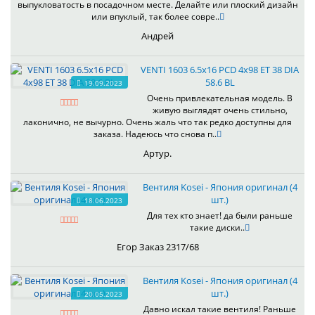
выпукловатость в посадочном месте. Делайте или плоский дизайн
или впуклый, так более совре..
Андрей
VENTI 1603 6.5x16 PCD 4x98 ET 38 DIA
58.6 BL
19.09.2023
Очень привлекательная модель. В
живую выглядят очень стильно,
лаконично, не вычурно. Очень жаль что так редко доступны для
заказа. Надеюсь что снова п..
Артур.
Вентиля Kosei - Япония оригинал (4
шт.)
18.06.2023
Для тех кто знает! да были раньше
такие диски..
Егор Заказ 2317/68
Вентиля Kosei - Япония оригинал (4
шт.)
20.05.2023
Давно искал такие вентиля! Раньше