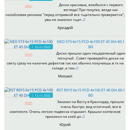
Диски красивые, влюбился с первого
взгляда! При покупке, везде как
назойливая реклама "перед отправкой все тщательно проверяется",
увы не замелил тщат..
Аркадий
NEO 573 6x15 PCD 4x100 ET 45 DIA 60.1
BD
20.03.2022
Диски пришли один поцарапаный один
погнутый . Совет проверяйте диски на
свету сразу на наличие дефектов так как обычно получаешь в тк на
складе ,а там..
Михаил
RST R015 6x15 PCD 4x100 ET 40 DIA 60.1
BD
13.03.2022
Заказал на Весту в Краснодар, пришли
очень быстро. вид отличный, все в
комплекте. Очень легкие подвеска отдыхает. Крышки колпачков
приклеил на клей дл..
Юрий