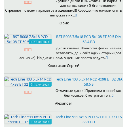
Лучшие диски R14. Отличный вариант
для хонды сивик 5-6го поколения.
Стреляют по всем параметрам идеально!!! Хорошо, что начали опять
выпускать их...
Юрик
RST R008 7.5x18 PCD 5x108 ET 50.5 DIA
63.4 BD
15.08.2024
Диски клевые. Жалко тут фотки нельзя
оставлять, да и сайт адски старый (вот
ленивые). Но диски норм. А ценник просто радует..
Хвостиков Сергей
Tech Line 403 5.5x14 PCD 4x98 ET 32 DIA
58.6 S
12.04.2024
Отличные диски! Привезли в коробках,
без косяков. Смотрятся топ..
Alexander
Tech Line 511 6x15 PCD 5x110 ET 37 DIA
65.1 BD
03.02.2024