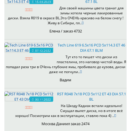
67.1 BL
15.03.2023
Для своей машины цвета гранат для
зимы хотела черные лакированные
диски. Взяла R019 в окрасе BL.Это ОЧЕНЬ красиво на белом снегу !
Живу в Сибири, пл..
Елена / заказ 4732
Tech Line 619 6.5x16 PCD 5x114.3 ET 46
DIA 67.1 BLM
07.12.2022
Тут кто то пишет что диски из
пластелина, это наговор чистой воды. Я
попадал раза три в ОЧень глубокие ямы, пробивало до кузова, диски
даже не погнули..
Вадим
RST R048 7x18 PCD 5x112 ET 43 DIA 57.1
BL
30.11.2022
На Шкоду Кадиак встали идеально!
Смущал вылет диска, но в итоге всё
хорошо! Посмотрим как в эксплуатации, ставлю пока 4) ..
Москва Даниил заказ 2474