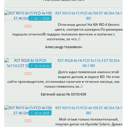
RST R015 6x15 PCD 4x100 ET 46 DIA 54.1
BD
06.11.2020
Отличные диски! На KIA RIO 4 белого
цвета, смотрятся шикарно.По размерам
подошли отлично!В подарок положили вентели и колпачки с
логотипом, за что..
Александр Наливкин
RST R028 8x18 PCD 5x114.3 ET 50 DIA
60.1 BD
16.10.2020
Долго ждал появления именно этой
модели дисков, в окрасе BD. На этом
сайте производителя, отслеживал наличие в течении месяца, как
только появились за..
Евгений заказ № 0310/439
RST R015 6x15 PCD 4x100 ET 46 DIA 54.1
BD
28.08.2020
Мой отзыв только положительный,
покупал диски на Hyundai Solaris. Думал