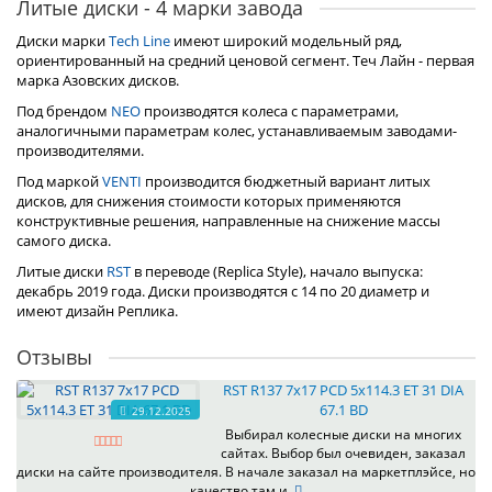
Литые диски - 4 марки завода
Диски марки
Tech Line
имеют широкий модельный ряд,
ориентированный на средний ценовой сегмент. Теч Лайн - первая
марка Азовских дисков.
Под брендом
NEO
производятся колеса с параметрами,
аналогичными параметрам колес, устанавливаемым заводами-
производителями.
Под маркой
VENTI
производится бюджетный вариант литых
дисков, для снижения стоимости которых применяются
конструктивные решения, направленные на снижение массы
самого диска.
Литые диски
RST
в переводе (Replica Style), начало выпуска:
декабрь 2019 года. Диски производятся с 14 по 20 диаметр и
имеют дизайн Реплика.
Отзывы
RST R137 7x17 PCD 5x114.3 ET 31 DIA
67.1 BD
29.12.2025
Выбирал колесные диски на многих
сайтах. Выбор был очевиден, заказал
диски на сайте производителя. В начале заказал на маркетплэйсе, но
качество там и..