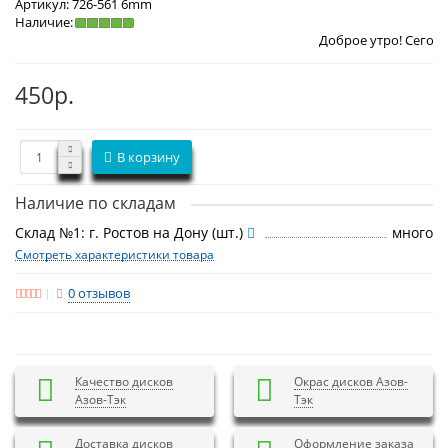
Артикул:
726-561 6mm
Наличие:
Доброе утро! Сегодня
Четверг 6
450р.
В корзину
Наличие по складам
Склад №1: г. Ростов на Дону (шт.)
много
Смотреть характеристики товара
0 отзывов
Качество дисков
Окрас дисков Азов-
Азов-Тэк
Тэк
Доставка дисков
Оформление заказа