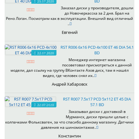
BD
25.07.2020
Заказал диски у производителя, дошли
до Новочеркасска за 2 дня. Брал на
Рено Логан. Посмотрим как в эксплуатации. Внешний вид отличный
..
Евгений
RST R006 6x16 PCD 4x100 ET 46 DIA 54.1
BD
22.07.2020
Менеджер интернет магазина
посоветовал присмотреться к данной
модели, дал ссылку на группу ВКонтакте Азов диск, там я нашёл
видео, где человек снял их..
Андрей Хабаровск
RST R007 7.5x17 PCD 5x112 ET 45 DIA
57.1 BD
22.07.2020
Заказывал диски с доставкой в
Мурманск, диски пришли целые с
колпачками Фольксваген, за что спасибо данному магазину. Датчики
давления на шиномонтажке..
Константин