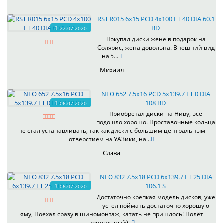
RST R015 6x15 PCD 4x100 ET 40 DIA 60.1
BD
22.07.2020
Покупал диски жене в подарок на
Солярис, жена довольна. Внешний вид
на 5...
Михаил
NEO 652 7.5x16 PCD 5x139.7 ET 0 DIA
108 BD
06.07.2020
Приобретал диски на Ниву, всё
подошло хорошо. Проставочные кольца
не стал устанавливать, так как диски с большим центральным
отверстием на УАЗики, на ..
Слава
NEO 832 7.5x18 PCD 6x139.7 ET 25 DIA
106.1 S
06.07.2020
Достаточно крепкая модель дисков, уже
успел поймать достаточно хорошую
яму, Поехал сразу в шиномонтаж, катать не пришлось! Полёт
нормальный)..