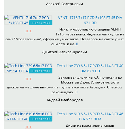
Алексей Валерьевич
VENTI 1716 7x17 PCD 5x108 ET 45 DIA
67.1 BD
22.07.2021
Искал информацию о модели VENTI
1716, через поиск Яндекса наткнулся на
сайт "Мосавтошина", оформил у них заказ. Оказалось на сайте у них
они есть в на..
Дмитрий Александрович
Tech Line 739 6.5x17 PCD 5x114.3 ET 40
DIA 67.1 BD
13.07.2021
Заказывал диски на KIA, приехали до
Москвы за 2 дня. Установил, фото
дисков на машине выложил в группе вконтакте Азовдиск. Спасибо,
рекомендую...
Андрей Хлебородов
Tech Line 619 6.5x16 PCD 5x114.3 ET 46
DIA 67.1 BLM
12.07.2021
Диски из пластилина, сплав