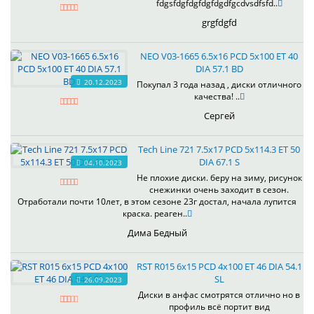
fdgsfdgfdgfdgfdgdfgcdvsdfsfd..
grgfdgfd
NEO V03-1665 6.5x16 PCD 5x100 ET 40
DIA 57.1 BD
20.12.2023
Покупал 3 года назад , диски отличного
качества! ..
Сергей
Tech Line 721 7.5x17 PCD 5x114.3 ET 50
DIA 67.1 S
04.10.2023
Не плохие диски. беру на зиму, рисунок
снежинки очень заходит в сезон.
Отработали почти 10лет, в этом сезоне 23г достал, начала лупится
краска. реаген..
Дима Бедный
RST R015 6x15 PCD 4x100 ET 46 DIA 54.1
SL
26.09.2023
Диски в анфас смотрятся отлично но в
профиль всё портит вид