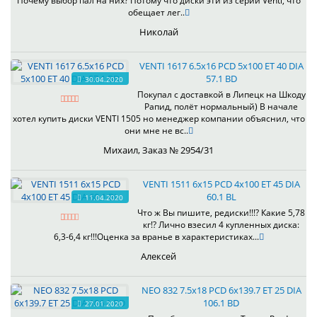
Почему выбор пал на них? Потому что диски эти из серии Venti, что
обещает лег..
Николай
VENTI 1617 6.5x16 PCD 5x100 ET 40 DIA
57.1 BD
30.04.2020
Покупал с доставкой в Липецк на Шкоду
Рапид, полёт нормальный) В начале
хотел купить диски VENTI 1505 но менеджер компании объяснил, что
они мне не вс..
Михаил, Заказ № 2954/31
VENTI 1511 6x15 PCD 4x100 ET 45 DIA
60.1 BL
11.04.2020
Что ж Вы пишите, редиски!!!? Какие 5,78
кг!? Лично взесил 4 купленных диска:
6,3-6,4 кг!!!Оценка за вранье в характеристиках...
Алексей
NEO 832 7.5x18 PCD 6x139.7 ET 25 DIA
106.1 BD
27.01.2020