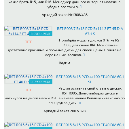
какие брать R15, или R16. Менеджер данного интернет магазина
убедил всё таки в..
Аркадий заказ №1308/435
RST R008 7.5x18 PCD 5x114.3 ET 45 DIA
67.1 S
08.08.2020
Приобрёл модель дисков X`trike RST
R008, для своей KIA. Мой отзыв -
достаточно красивые и прочные диски для своей цены. Сгонял на
море на них. Косяков..
Вадим
RST R005 6x15 PCD 4x100 ET 40 DIA 60.1
SL
07.08.2020
Решил оставить свой отзыв о дисках
RST R005, Долго выбирал диски и
наткнулся на диски марки RST, в начале нашёл Реплику китайскую по
5500 руб за диск...
Аркадий заказ 2007/328
RST R015 6x15 PCD 4x100 ET 40 DIA 60.1