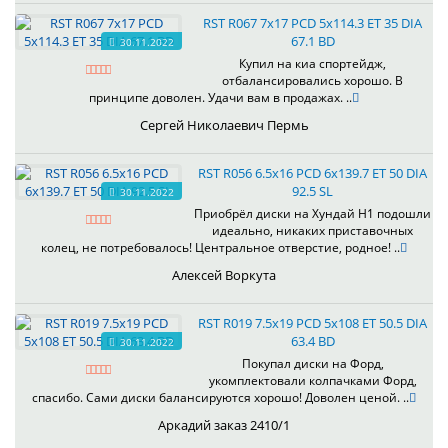
RST R067 7x17 PCD 5x114.3 ET 35 DIA
67.1 BD
30.11.2022
Купил на киа спортейдж,
отбалансировались хорошо. В
принципе доволен. Удачи вам в продажах. ..
Сергей Николаевич Пермь
RST R056 6.5x16 PCD 6x139.7 ET 50 DIA
92.5 SL
30.11.2022
Приобрёл диски на Хундай H1 подошли
идеально, никаких приставочных
колец, не потребовалось! Центральное отверстие, родное! ..
Алексей Воркута
RST R019 7.5x19 PCD 5x108 ET 50.5 DIA
63.4 BD
30.11.2022
Покупал диски на Форд,
укомплектовали колпачками Форд,
спасибо. Сами диски балансируются хорошо! Доволен ценой. ..
Аркадий заказ 2410/1