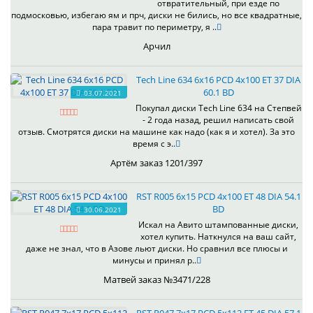
отвратительный, при езде по
подмосковью, избегаю ям и прч, диски не бились, но все квадратные,
пара травит по периметру, я ..
Арчил
Tech Line 634 6x16 PCD 4x100 ET 37 DIA
60.1 BD
03.07.2021
Покупал диски Tech Line 634 на Степвей
- 2 года назад, решил написать свой
отзыв. Смотрятся диски на машине как надо (как я и хотел). За это
время с э..
Артём заказ 1201/397
RST R005 6x15 PCD 4x100 ET 48 DIA 54.1
BD
30.06.2021
Искал на Авито штампованные диски,
хотел купить. Наткнулся на ваш сайт,
даже не знал, что в Азове льют диски. Но сравнил все плюсы и
минусы и принял р..
Матвей заказ №3471/228