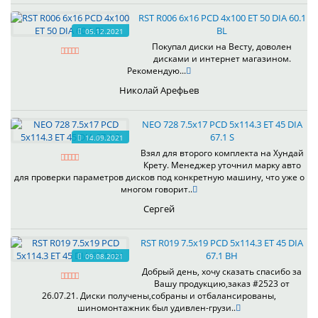
RST R006 6x16 PCD 4x100 ET 50 DIA 60.1
BL
05.12.2021
Покупал диски на Весту, доволен
дисками и интернет магазином.
Рекомендую...
Николай Арефьев
NEO 728 7.5x17 PCD 5x114.3 ET 45 DIA
67.1 S
14.09.2021
Взял для второго комплекта на Хундай
Крету. Менеджер уточнил марку авто
для проверки параметров дисков под конкретную машину, что уже о
многом говорит..
Сергей
RST R019 7.5x19 PCD 5x114.3 ET 45 DIA
67.1 BH
09.08.2021
Добрый день, хочу сказать спасибо за
Вашу продукцию,заказ #2523 от
26.07.21. Диски получены,собраны и отбалансированы,
шиномонтажник был удивлен-грузи..