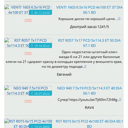
VENTI 1603 6.5x16 PCD 4x100 ET 37 DIA
60.1 BD
30.11.2022
Хорошие диски по хорошей цене. ..
Дмитрий заказ 1241/5
RST R057 7x17 PCD 5x114.3 ET 50 DIA
67.1 BD
19.10.2022
Один недостаток-штатный ключ
мазда-6 на 21 или другие балонные
ключи на 21 сдирают краску в колодцах крепления у внешнего края,
но по диаметру подходя..
Евгений
NEO 940 7.5x19 PCD 5x114.3 ET 40 DIA
60.1 BD
24.07.2022
Супер! https://youtu.be/7j60Im72hMg..
RAV4
RST R015 6x15 PCD 4x100 ET 40 DIA 60.1
BD
13.05.2022