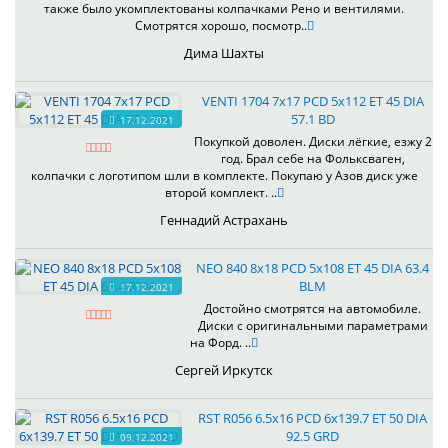
также было укомплектованы колпачками Рено и вентилями.
Смотрятся хорошо, посмотр..
Дима Шахты
VENTI 1704 7x17 PCD 5x112 ET 45 DIA
57.1 BD
17.12.2021
Покупкой доволен. Диски лёгкие, езжу 2
год. Брал себе на Фольксваген,
колпачки с логотипом шли в комплекте. Покупаю у Азов диск уже
второй комплект. ..
Геннадий Астрахань
NEO 840 8x18 PCD 5x108 ET 45 DIA 63.4
BLM
17.12.2021
Достойно смотрятся на автомобиле.
Диски с оригинальными параметрами
на Форд. ..
Сергей Иркутск
RST R056 6.5x16 PCD 6x139.7 ET 50 DIA
92.5 GRD
09.12.2021