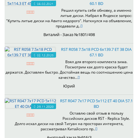
60.1 BD
04.02.2021
Решил купить себе обновку, а именно
литые диски. Набрал в Яндексе запрос:
"Купить литые диски на Авито недорого". Наткнулся на объявление,
продавали д..
Виталий - Заказ №1801/498
RST R058 7.5x18 PCD 6x139.7 ET 38 DIA
67.1 BD
02.12.2020
Взял для второго комплекта зима.
Посмотрим как долго краска будет
держатся. Доставлен быстро. Достойная вещь по соотношению цена
качество...
Юрий
RST R047 7x17 PCD 5x112 ET 40 DIA 57.1
BD
29.11.2020
Оставлю свой отзыв в пользу
Российских дисков RST - Replica Style.
Долго искал диски на свой Тигуан на просторах интернета,
рассматривал Китайского пр..
Анатолий заказ №916/3