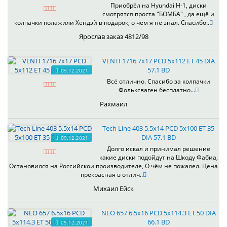
Приобрёл на Hyundai H-1, диски
смотрятся проста "БОМБА" , да ещё и
колпачки полажили Хёндэй в подарок, о чём я не знал. Спасибо..
Ярослав заказ 4812/98
VENTI 1716 7x17 PCD 5x112 ET 45 DIA
57.1 BD
09.12.2021
Всё отлично. Спасибо за колпачки
Фольксваген бесплатно...
Рахмаил
Tech Line 403 5.5x14 PCD 5x100 ET 35
DIA 57.1 BD
09.12.2021
Долго искал и принимал решение
какие диски подойдут на Шкоду Фабиа,
Остановился на Российскои производителе, О чём не пожалел. Цена
прекрасная в отлич..
Михаил Ейск
NEO 657 6.5x16 PCD 5x114.3 ET 50 DIA
66.1 BD
09.12.2021