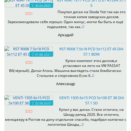
RST R047 7x17 PCD 5x112 ET 45 DIA 57.1
S
30.06.2021
Покупал диски на Skoda Yeti так как это
точная копия заводских дисков.
Зарекомендовали себя хорошо. Один минус, могли бы быть и ещё
подешевле, так как..
Аркадий
RST R008 7.5x18 PCD 5x112 ET 45 DIA
57.1 BDM
01.06.2021
Купил комплект этих дисков,и
установил на лето на VW PASSAT
B6(чёрный). Диски Агонь. Машина выглядеть стала бомбически.
Стильнее и спортивнее.Если б..
Александр
VENTI 1505 6x15 PCD 5x100 ET 38 DIA
57.1 SD
22.05.2021
Купил у вас диски. Стали отлично, на
Шкоду рапид 2020. Все отлично,
менеджеру в Ростов на дону отдельное спасибо, подобрал колпачки с
логотипом Шкоды,..