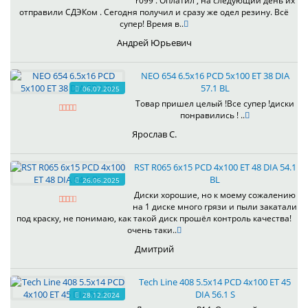
r099 . Оплатил , на следующий день их
отправили СДЭКом . Сегодня получил и сразу же одел резину. Всё
супер! Время в..
Андрей Юрьевич
NEO 654 6.5x16 PCD 5x100 ET 38 DIA
57.1 BL
06.07.2025
Товар пришел целый !Все супер !диски
понравились ! ..
Ярослав С.
RST R065 6x15 PCD 4x100 ET 48 DIA 54.1
BL
26.06.2025
Диски хорошие, но к моему сожалению
на 1 диске много грязи и пыли закатали
под краску, не понимаю, как такой диск прошёл контроль качества!
очень таки..
Дмитрий
Tech Line 408 5.5x14 PCD 4x100 ET 45
DIA 56.1 S
28.12.2024