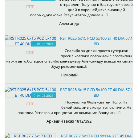
отправлен.Получил в Златоусте через 5
дней в хорошей,исключающей
поломку,упаковке.Результатом доволен...
Александр
RST R025 6x15 PCD 5x100 ET 40 DIA 57.1
BD
01.03.2021
Спасибо за диски просто супер.как
просил колпаки положили с логотипом
марки авто.большое спасибо менеджеру Александру всегда на связи
.буду рекомендов..
Николай
RST R025 6x15 PCD 5x100 ET 40 DIA 57.1
BD
04.02.2021
Покупал на Фольксваген Поло. На
белой машине смотрятся отлично. Не
пожалел. Успехов и процветания компании Азовдиск...
Аркадий заказ 1812/392
RST R027 7.5x17 PCD 5x114.3 ET 45 DIA