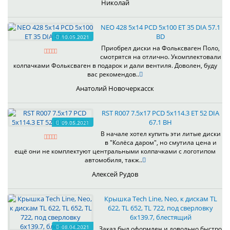
Николай
NEO 428 5x14 PCD 5x100 ET 35 DIA 57.1
BD
10.05.2021
Приобрел диски на Фольксваген Поло,
смотрятся на отлично. Укомплектовали
колпачками Фольксваген в подарок и дали вентиля. Доволен, буду
вас рекомендов..
Анатолий Новочеркасск
RST R007 7.5x17 PCD 5x114.3 ET 52 DIA
67.1 BH
09.05.2021
В начале хотел купить эти литые диски
в "Колёса даром", но смутила цена и
ещё они не комплектуют центральными колпачками с логотипом
автомобиля, такж..
Алексей Рудов
Крышка Tech Line, Neo, к дискам TL
622, TL 652, TL 722, под сверловку
6х139.7, блестящий
08.04.2021
Заказ был оформлен и довольно быстро