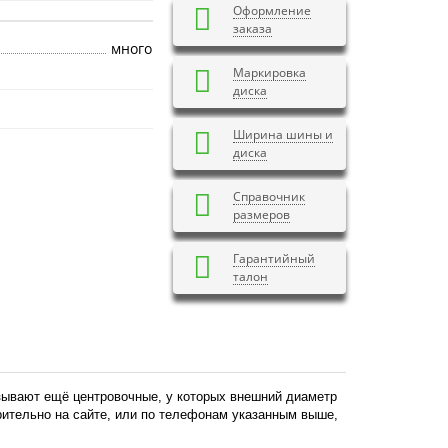
Оформление
заказа
много
Маркировка
диска
Ширина шины и
диска
Справочник
размеров
Гарантийный
талон
азывают ещё центровочные, у которых внешний диаметр
арительно на сайте, или по телефонам указанным выше,