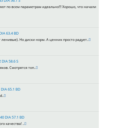
5 DIA 56.1 S
яют по всем параметрам идеально!!! Хорошо, что начали
DIA 63.4 BD
т ленивые). Но диски норм. А ценник просто радует..
 DIA 58.6 S
яков. Смотрятся топ..
 DIA 65.1 BD
d..
40 DIA 57.1 BD
го качества! ..