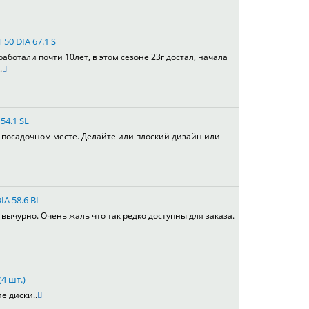
 50 DIA 67.1 S
работали почти 10лет, в этом сезоне 23г достал, начала
.
54.1 SL
в посадочном месте. Делайте или плоский дизайн или
IA 58.6 BL
вычурно. Очень жаль что так редко доступны для заказа.
4 шт.)
е диски..