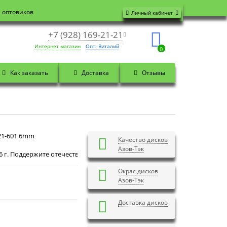
я оптовиков
Личный кабинет
+7 (928) 169-21-21
Интернет магазин
Опт: Виталий
0
Как заказать
Доставка
Отзывы
21-601 6mm
Качество дисков
Азов-Тэк
Доброй ночи! Сегодня
Суббота 8 августа 2026 г. По
Окрас дисков
Азов-Тэк
Доставка дисков