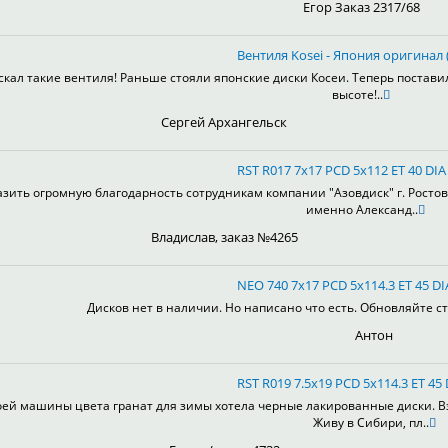
Егор Заказ 2317/68
Вентиля Kosei - Япония оригинал (
скал такие вентиля! Раньше стояли японские диски Косеи. Теперь постави
высоте!..
Сергей Архангельск
RST R017 7x17 PCD 5x112 ET 40 DIA
зить огромную благодарность сотрудникам компании "Азовдиск" г. Ростов-н
именно Александ..
Владислав, заказ №4265
NEO 740 7x17 PCD 5x114.3 ET 45 DI
Дисков нет в наличии. Но написано что есть. Обновляйте ст
Антон
RST R019 7.5x19 PCD 5x114.3 ET 45 
оей машины цвета гранат для зимы хотела черные лакированные диски. Взя
Живу в Сибири, пл..