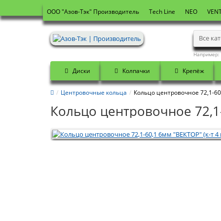
OOO "Азов-Тэк" Производитель
Tech Line
NEO
VENT
Все ка
Например:
Диски
Колпачки
Крепёж
Центровочные кольца
Кольцо центровочное 72,1-60,
Кольцо центровочное 72,1-6