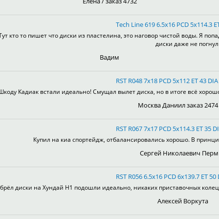
Елена / заказ 4732
Tech Line 619 6.5x16 PCD 5x114.3 E
Тут кто то пишет что диски из пластелина, это наговор чистой воды. Я поп
диски даже не погнул
Вадим
RST R048 7x18 PCD 5x112 ET 43 DIA 
Шкоду Кадиак встали идеально! Смущал вылет диска, но в итоге всё хорошо!
Москва Даниил заказ 2474
RST R067 7x17 PCD 5x114.3 ET 35 DI
Купил на киа спортейдж, отбалансировались хорошо. В принцип
Сергей Николаевич Перм
RST R056 6.5x16 PCD 6x139.7 ET 50 
брёл диски на Хундай H1 подошли идеально, никаких приставочных колец, 
Алексей Воркута