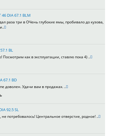
T 46 DIA 67.1 BLM
адал раза три в ОЧень глубокие ямы, пробивало до кузова,
и..
57.1 BL
 Посмотрим как в эксплуатации, ставлю пока 4) ..
A 67.1 BD
е доволен. Удачи вам в продажах. ..
ь
DIA 92.5 SL
не потребовалось! Центральное отверстие, родное! ..