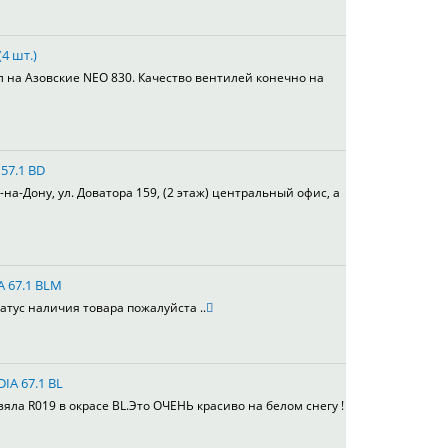
4 шт.)
л на Азовские NEO 830. Качество вентилей конечно на
 57.1 BD
а-Дону, ул. Доватора 159, (2 этаж) центральный офис, а
A 67.1 BLM
атус наличия товара пожалуйста ..
DIA 67.1 BL
ла R019 в окрасе BL.Это ОЧЕНЬ красиво на белом снегу !