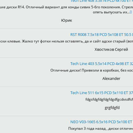
Tech Line 408 5.5x14 PCD 4x100 ET 4
ие диски R14. Отличный вариант для хонды сивик 5-6го поколения. Стрел
опять выпускать их...
Юрик
RST R008 7.5x18 PCD 5x108 ET 50.5 
ски клевые. Жалко тут фотки нельзя оставлять, да и сайт адски старый (во
Хвостиков Сергей
Tech Line 403 5.5x14 PCD 4x98 ET 32
Отличные диски! Привезли в коробках, без кос
Alexander
Tech Line 511 6x15 PCD 5x110 ET 37
fdgsfdgfdgfdgfdgdfgcdvsdfsf
grgfdgfd
NEO V03-1665 6.5x16 PCD 5x100 ET 
Покупал 3 года назад , диски отлично