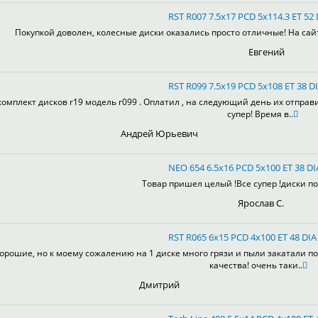
RST R007 7.5x17 PCD 5x114.3 ET 52 
Покупкой доволен, колесные диски оказались просто отличные! На сай
Евгений
RST R099 7.5x19 PCD 5x108 ET 38 DI
комплект дисков r19 модель r099 . Оплатил , на следующий день их отправ
супер! Время в..
Андрей Юрьевич
NEO 654 6.5x16 PCD 5x100 ET 38 DI
Товар пришел целый !Все супер !диски пон
Ярослав С.
RST R065 6x15 PCD 4x100 ET 48 DIA 
орошие, но к моему сожалению на 1 диске много грязи и пыли закатали по
качества! очень таки..
Дмитрий