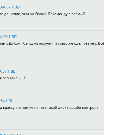
DIA 67.1 BD
те дешевле, чем на Озоне. Рекомендую всем...
A 60.1 BD
или СДЭКом . Сегодня получил и сразу же одел резину. Всё
A 57.1 BL
равились ! ..
54.1 BL
д краску, не понимаю, как такой диск прошёл контроль