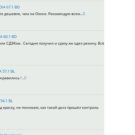
DIA 67.1 BD
те дешевле, чем на Озоне. Рекомендую всем...
A 60.1 BD
или СДЭКом . Сегодня получил и сразу же одел резину. Всё
A 57.1 BL
равились ! ..
54.1 BL
д краску, не понимаю, как такой диск прошёл контроль