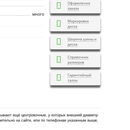
Оформление
заказа
много
Маркировка
диска
Ширина шины и
диска
Справочник
размеров
Гарантийный
талон
азывают ещё центровочные, у которых внешний диаметр
арительно на сайте, или по телефонам указанным выше,