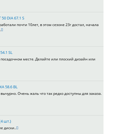
 50 DIA 67.1 S
работали почти 10лет, в этом сезоне 23г достал, начала
.
54.1 SL
в посадочном месте. Делайте или плоский дизайн или
IA 58.6 BL
вычурно. Очень жаль что так редко доступны для заказа.
4 шт.)
е диски..