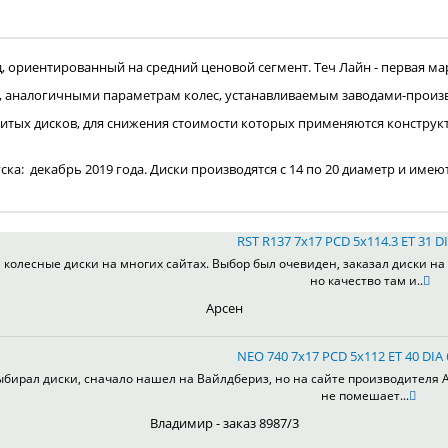
ориентированный на средний ценовой сегмент. Теч Лайн - первая мар
, аналогичными параметрам колес, устанавливаемым заводами-произ
итых дисков, для снижения стоимости которых применяются конструк
пуска: декабрь 2019 года. Диски производятся с 14 по 20 диаметр и имею
RST R137 7x17 PCD 5x114.3 ET 31 DI
колесные диски на многих сайтах. Выбор был очевиден, заказал диски на 
но качество там и..
Арсен
NEO 740 7x17 PCD 5x112 ET 40 DIA
ыбирал диски, сначало нашел на Вайлдбериз, но на сайте производителя А
не помешает...
Владимир - заказ 8987/3