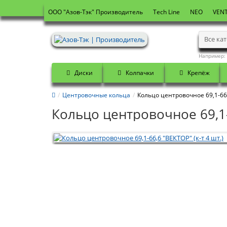
OOO "Азов-Тэк" Производитель
Tech Line
NEO
VENT
Все ка
Например:
Диски
Колпачки
Крепёж
Центровочные кольца
Кольцо центровочное 69,1-66,6
Кольцо центровочное 69,1-6