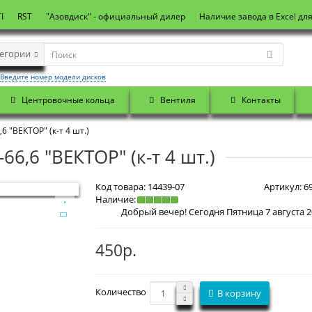
I
RST
"Азовдиск" - официальный дилер
Наличие завода в Excel дл
тегории
Введите номер модели дисков
Центровочные кольца
Вентиля
Контакты
 "ВЕКТОР" (к-т 4 шт.)
6,6 "ВЕКТОР" (к-т 4 шт.)
Код товара:
14439-07
Артикул:
69
Наличие:
450р.
Количество
В корзину