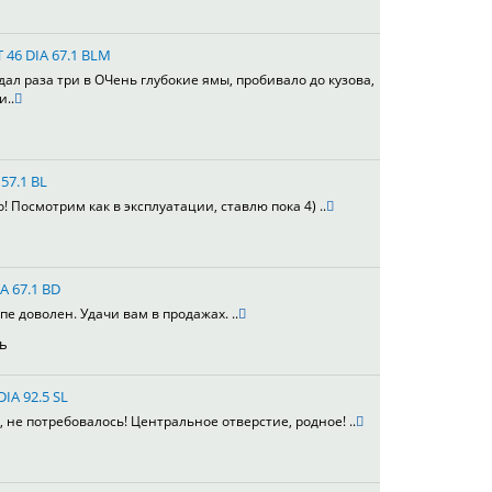
T 46 DIA 67.1 BLM
адал раза три в ОЧень глубокие ямы, пробивало до кузова,
и..
57.1 BL
 Посмотрим как в эксплуатации, ставлю пока 4) ..
A 67.1 BD
е доволен. Удачи вам в продажах. ..
ь
DIA 92.5 SL
не потребовалось! Центральное отверстие, родное! ..