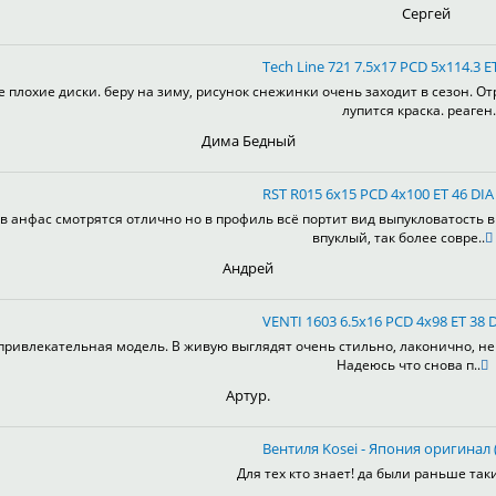
Сергей
Tech Line 721 7.5x17 PCD 5x114.3 ET
е плохие диски. беру на зиму, рисунок снежинки очень заходит в сезон. От
лупится краска. реаген.
Дима Бедный
RST R015 6x15 PCD 4x100 ET 46 DIA 
в анфас смотрятся отлично но в профиль всё портит вид выпукловатость 
впуклый, так более совре..
Андрей
VENTI 1603 6.5x16 PCD 4x98 ET 38 D
привлекательная модель. В живую выглядят очень стильно, лаконично, не 
Надеюсь что снова п..
Артур.
Вентиля Kosei - Япония оригинал (
Для тех кто знает! да были раньше таки