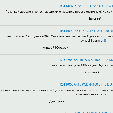
RST R007 7.5x17 PCD 5x114.3 ET 52 
Покупкой доволен, колесные диски оказались просто отличные! На сай
Евгений
RST R099 7.5x19 PCD 5x108 ET 38 DI
комплект дисков r19 модель r099 . Оплатил , на следующий день их отправ
супер! Время в..
Андрей Юрьевич
NEO 654 6.5x16 PCD 5x100 ET 38 DI
Товар пришел целый !Все супер !диски пон
Ярослав С.
RST R065 6x15 PCD 4x100 ET 48 DIA 
орошие, но к моему сожалению на 1 диске много грязи и пыли закатали по
качества! очень таки..
Дмитрий