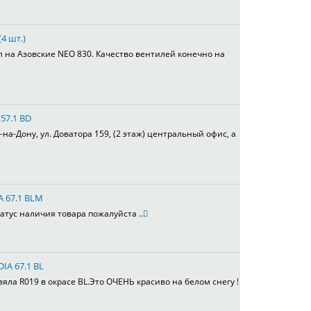
4 шт.)
л на Азовские NEO 830. Качество вентилей конечно на
 57.1 BD
а-Дону, ул. Доватора 159, (2 этаж) центральный офис, а
A 67.1 BLM
атус наличия товара пожалуйста ..
DIA 67.1 BL
ла R019 в окрасе BL.Это ОЧЕНЬ красиво на белом снегу !