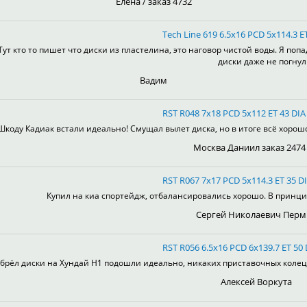
Елена / заказ 4732
Tech Line 619 6.5x16 PCD 5x114.3 E
Тут кто то пишет что диски из пластелина, это наговор чистой воды. Я поп
диски даже не погнул
Вадим
RST R048 7x18 PCD 5x112 ET 43 DIA 
Шкоду Кадиак встали идеально! Смущал вылет диска, но в итоге всё хорошо!
Москва Даниил заказ 2474
RST R067 7x17 PCD 5x114.3 ET 35 DI
Купил на киа спортейдж, отбалансировались хорошо. В принцип
Сергей Николаевич Перм
RST R056 6.5x16 PCD 6x139.7 ET 50 
брёл диски на Хундай H1 подошли идеально, никаких приставочных колец, 
Алексей Воркута