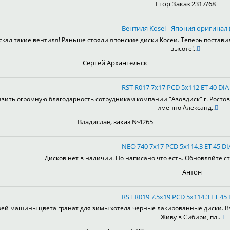
Егор Заказ 2317/68
Вентиля Kosei - Япония оригинал (
скал такие вентиля! Раньше стояли японские диски Косеи. Теперь постави
высоте!..
Сергей Архангельск
RST R017 7x17 PCD 5x112 ET 40 DIA
зить огромную благодарность сотрудникам компании "Азовдиск" г. Ростов-н
именно Александ..
Владислав, заказ №4265
NEO 740 7x17 PCD 5x114.3 ET 45 DI
Дисков нет в наличии. Но написано что есть. Обновляйте ст
Антон
RST R019 7.5x19 PCD 5x114.3 ET 45 
оей машины цвета гранат для зимы хотела черные лакированные диски. Взя
Живу в Сибири, пл..