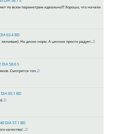
5 DIA 56.1 S
яют по всем параметрам идеально!!! Хорошо, что начали
DIA 63.4 BD
т ленивые). Но диски норм. А ценник просто радует..
 DIA 58.6 S
яков. Смотрятся топ..
 DIA 65.1 BD
d..
40 DIA 57.1 BD
го качества! ..