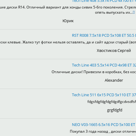
Tech Line 408 5.5x14 PCD 4x100 ET 4
ие диски R14. Отличный вариант для хонды сивик 5-6го поколения. Стрел
опять выпускать их...
Юрик
RST R008 7.5x18 PCD 5x108 ET 50.5 
ски клевые. Жалко тут фотки нельзя оставлять, да и сайт адски старый (во
Хвостиков Сергей
Tech Line 403 5.5x14 PCD 4x98 ET 32
Отличные диски! Привезли в коробках, без кос
Alexander
Tech Line 511 6x15 PCD 5x110 ET 37
fdgsfdgfdgfdgfdgdfgcdvsdfsf
grgfdgfd
NEO V03-1665 6.5x16 PCD 5x100 ET 
Покупал 3 года назад , диски отлично