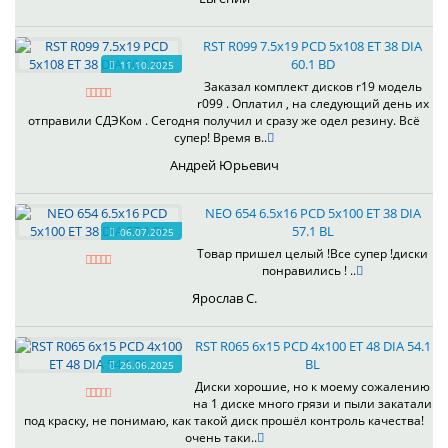
RST R099 7.5x19 PCD 5x108 ET 38 DIA
60.1 BD
11.10.2025
Заказал комплект дисков r19 модель
r099 . Оплатил , на следующий день их
отправили СДЭКом . Сегодня получил и сразу же одел резину. Всё
супер! Время в..
Андрей Юрьевич
NEO 654 6.5x16 PCD 5x100 ET 38 DIA
57.1 BL
06.07.2025
Товар пришел целый !Все супер !диски
понравились ! ..
Ярослав С.
RST R065 6x15 PCD 4x100 ET 48 DIA 54.1
BL
26.06.2025
Диски хорошие, но к моему сожалению
на 1 диске много грязи и пыли закатали
под краску, не понимаю, как такой диск прошёл контроль качества!
очень таки..