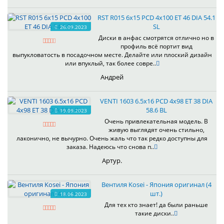
RST R015 6x15 PCD 4x100 ET 46 DIA 54.1
SL
26.09.2023
Диски в анфас смотрятся отлично но в
профиль всё портит вид
выпукловатость в посадочном месте. Делайте или плоский дизайн
или впуклый, так более совре..
Андрей
VENTI 1603 6.5x16 PCD 4x98 ET 38 DIA
58.6 BL
19.09.2023
Очень привлекательная модель. В
живую выглядят очень стильно,
лаконично, не вычурно. Очень жаль что так редко доступны для
заказа. Надеюсь что снова п..
Артур.
Вентиля Kosei - Япония оригинал (4
шт.)
18.06.2023
Для тех кто знает! да были раньше
такие диски..