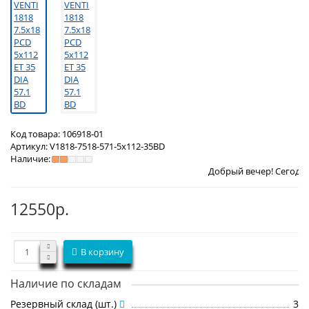
Код товара:
106918-01
Артикул:
V1818-7518-571-5x112-35BD
Наличие:
Добрый вечер! Сегодня
Четверг 6 
12550р.
В корзину
Наличие по складам
Резервный склад (шт.)
3