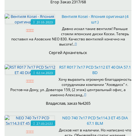
Егор Заказ 2317/68
Вентиля Kosei - Япония оригинал (4
шт.)
20.05.2023
Давно искал такие вентиля! Раньше
стояли японские диски Косеи. Теперь
поставил на Азовские NEO 830. Качество вентилей конечно на
высоте!..
Сергей Архангельск
RST R017 7x17 PCD 5x112 ET 40 DIA 57.1
BD
02.04.2023
Хочу выразить огромную благодарность
сотрудникам компании "Азовдиск" г.
Ростов-на-Дону, ул. Доватора 159, (2 этаж) центральный офис, а
именно Александ..
Владислав, заказ №4265
NEO 740 7x17 PCD 5x114.3 ET 45 DIA
67.1 BLM
27.03.2023
Дисков нет в наличии. Но написано что
есть. Обновляйте статус наличия