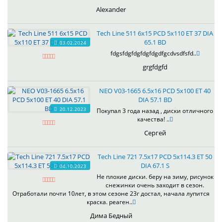
Alexander
Tech Line 511 6x15 PCD 5x110 ET 37 DIA
65.1 BD
03.02.2024
fdgsfdgfdgfdgfdgdfgcdvsdfsfd..
grgfdgfd
NEO V03-1665 6.5x16 PCD 5x100 ET 40
DIA 57.1 BD
20.12.2023
Покупал 3 года назад , диски отличного
качества! ..
Сергей
Tech Line 721 7.5x17 PCD 5x114.3 ET 50
DIA 67.1 S
04.10.2023
Не плохие диски. беру на зиму, рисунок
снежинки очень заходит в сезон.
Отработали почти 10лет, в этом сезоне 23г достал, начала лупится
краска. реаген..
Дима Бедный