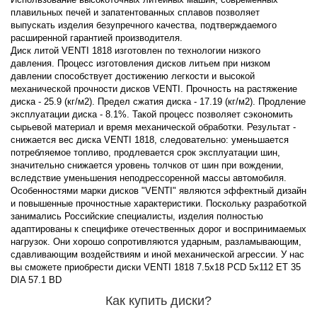
плавильных печей и запатентованных сплавов позволяет
выпускать изделия безупречного качества, подтверждаемого
расширенной гарантией производителя.
Диск литой VENTI 1818 изготовлен по технологии низкого
давления. Процесс изготовления дисков литьем при низком
давлении способствует достижению легкости и высокой
механической прочности дисков VENTI. Прочность на растяжение
диска - 25.9 (кг/м2). Предел сжатия диска - 17.19 (кг/м2). Продление
эксплуатации диска - 8.1%. Такой процесс позволяет сэкономить
сырьевой материал и время механической обработки. Результат -
снижается вес диска VENTI 1818, следовательно: уменьшается
потребляемое топливо, продлевается срок эксплуатации шин,
значительно снижается уровень толчков от шин при вождении,
вследствие уменьшения неподрессоренной массы автомобиля.
Особенностями марки дисков "VENTI" являются эффектный дизайн
и повышенные прочностные характеристики. Поскольку разработкой
занимались Российские специалисты, изделия полностью
адаптированы к специфике отечественных дорог и воспринимаемых
нагрузок. Они хорошо сопротивляются ударным, разламывающим,
сдавливающим воздействиям и иной механической агрессии. У нас
вы сможете приобрести диски VENTI 1818 7.5x18 PCD 5x112 ET 35
DIA 57.1 BD
Как купить диски?