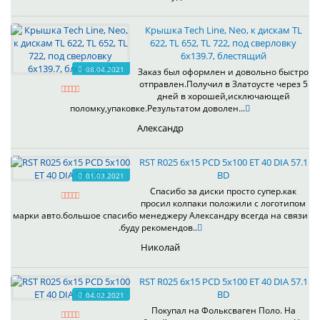
Крышка Tech Line, Neo, к дискам TL
622, TL 652, TL 722, под сверловку
6х139.7, блестящий
08.04.2021
Заказ был оформлен и довольно быстро
отправлен.Получил в Златоусте через 5
дней в хорошей,исключающей
поломку,упаковке.Результатом доволен...
Александр
RST R025 6x15 PCD 5x100 ET 40 DIA 57.1
BD
01.03.2021
Спасибо за диски просто супер.как
просил колпаки положили с логотипом
марки авто.большое спасибо менеджеру Александру всегда на связи
.буду рекомендов..
Николай
RST R025 6x15 PCD 5x100 ET 40 DIA 57.1
BD
04.02.2021
Покупал на Фольксваген Поло. На