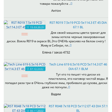
товара пожалуйста ..
Антон
RST R019 7.5x19 PCD 5x114.3 ET 45 DIA
67.1 BL
15.03.2023
Для своей машины цвета гранат для
зимы хотела черные лакированные
диски. Взяла R019 в окрасе BL.Это ОЧЕНЬ красиво на белом снегу !
Живу в Сибири, пл..
Елена / заказ 4732
Tech Line 619 6.5x16 PCD 5x114.3 ET 46
DIA 67.1 BLM
07.12.2022
Тут кто то пишет что диски из
пластелина, это наговор чистой воды. Я
попадал раза три в ОЧень глубокие ямы, пробивало до кузова, диски
даже не погнули..
Вадим
RST R048 7x18 PCD 5x112 ET 43 DIA 57.1
BL
30.11.2022