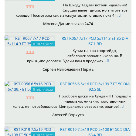
На Шкоду Кадиак встали идеально!
Смущал вылет диска, но в итоге всё
хорошо! Посмотрим как в эксплуатации, ставлю пока 4) ..
Москва Даниил заказ 2474
RST R067 7x17 PCD 5x114.3 ET 35 DIA
67.1 BD
30.11.2022
Купил на киа спортейдж,
отбалансировались хорошо. В
принципе доволен. Удачи вам в продажах. ..
Сергей Николаевич Пермь
RST R056 6.5x16 PCD 6x139.7 ET 50 DIA
92.5 SL
30.11.2022
Приобрёл диски на Хундай H1 подошли
идеально, никаких приставочных
колец, не потребовалось! Центральное отверстие, родное! ..
Алексей Воркута
RST R019 7.5x19 PCD 5x108 ET 50.5 DIA
63.4 BD
30.11.2022