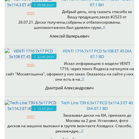
67.1 BH
09.08.2021
Добрый день, хочу сказать спасибо за
Вашу продукцию,заказ #2523 от
26.07.21. Диски получены,собраны и отбалансированы,
шиномонтажник был удивлен-грузи..
Алексей Валерьевич
VENTI 1716 7x17 PCD 5x108 ET 45 DIA
67.1 BD
22.07.2021
Искал информацию о модели VENTI
1716, через поиск Яндекса наткнулся на
сайт "Мосавтошина", оформил у них заказ. Оказалось на сайте у них
они есть в на..
Дмитрий Александрович
Tech Line 739 6.5x17 PCD 5x114.3 ET 40
DIA 67.1 BD
13.07.2021
Заказывал диски на KIA, приехали до
Москвы за 2 дня. Установил, фото
дисков на машине выложил в группе вконтакте Азовдиск. Спасибо,
рекомендую...