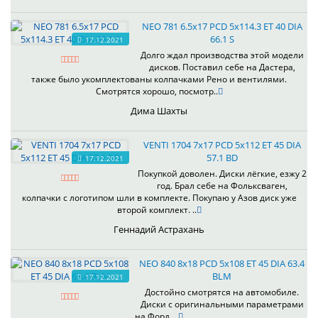
NEO 781 6.5x17 PCD 5x114.3 ET 40 DIA
66.1 S
17.12.2021
Долго ждал производства этой модели
дисков. Поставил себе на Дастера,
также было укомплектованы колпачками Рено и вентилями.
Смотрятся хорошо, посмотр..
Дима Шахты
VENTI 1704 7x17 PCD 5x112 ET 45 DIA
57.1 BD
17.12.2021
Покупкой доволен. Диски лёгкие, езжу 2
год. Брал себе на Фольксваген,
колпачки с логотипом шли в комплекте. Покупаю у Азов диск уже
второй комплект. ..
Геннадий Астрахань
NEO 840 8x18 PCD 5x108 ET 45 DIA 63.4
BLM
17.12.2021
Достойно смотрятся на автомобиле.
Диски с оригинальными параметрами
на Форд. ..