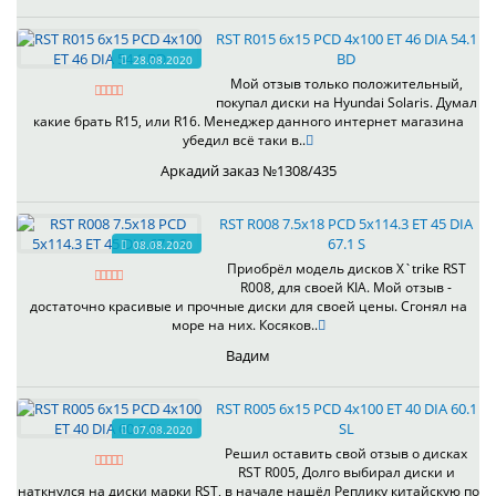
RST R015 6x15 PCD 4x100 ET 46 DIA 54.1
BD
28.08.2020
Мой отзыв только положительный,
покупал диски на Hyundai Solaris. Думал
какие брать R15, или R16. Менеджер данного интернет магазина
убедил всё таки в..
Аркадий заказ №1308/435
RST R008 7.5x18 PCD 5x114.3 ET 45 DIA
67.1 S
08.08.2020
Приобрёл модель дисков X`trike RST
R008, для своей KIA. Мой отзыв -
достаточно красивые и прочные диски для своей цены. Сгонял на
море на них. Косяков..
Вадим
RST R005 6x15 PCD 4x100 ET 40 DIA 60.1
SL
07.08.2020
Решил оставить свой отзыв о дисках
RST R005, Долго выбирал диски и
наткнулся на диски марки RST, в начале нашёл Реплику китайскую по