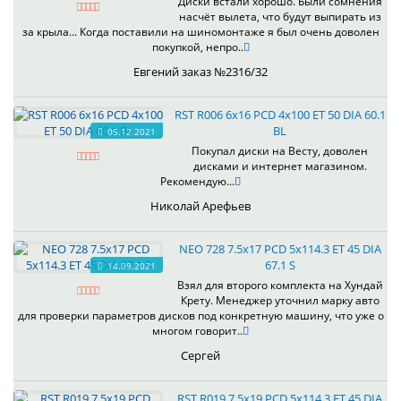
Диски встали хорошо. Были сомнения
насчёт вылета, что будут выпирать из
за крыла... Когда поставили на шиномонтаже я был очень доволен
покупкой, непро..
Евгений заказ №2316/32
RST R006 6x16 PCD 4x100 ET 50 DIA 60.1
BL
05.12.2021
Покупал диски на Весту, доволен
дисками и интернет магазином.
Рекомендую...
Николай Арефьев
NEO 728 7.5x17 PCD 5x114.3 ET 45 DIA
67.1 S
14.09.2021
Взял для второго комплекта на Хундай
Крету. Менеджер уточнил марку авто
для проверки параметров дисков под конкретную машину, что уже о
многом говорит..
Сергей
RST R019 7.5x19 PCD 5x114.3 ET 45 DIA