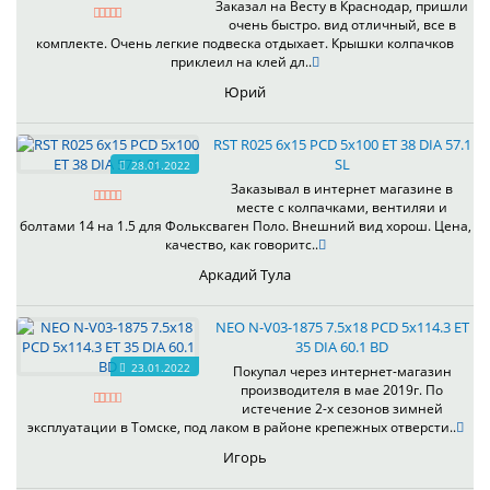
Заказал на Весту в Краснодар, пришли
очень быстро. вид отличный, все в
комплекте. Очень легкие подвеска отдыхает. Крышки колпачков
приклеил на клей дл..
Юрий
RST R025 6x15 PCD 5x100 ET 38 DIA 57.1
SL
28.01.2022
Заказывал в интернет магазине в
месте с колпачками, вентиляи и
болтами 14 на 1.5 для Фольксваген Поло. Внешний вид хорош. Цена,
качество, как говоритс..
Аркадий Тула
NEO N-V03-1875 7.5x18 PCD 5x114.3 ET
35 DIA 60.1 BD
23.01.2022
Покупал через интернет-магазин
производителя в мае 2019г. По
истечение 2-х сезонов зимней
эксплуатации в Томске, под лаком в районе крепежных отверсти..
Игорь