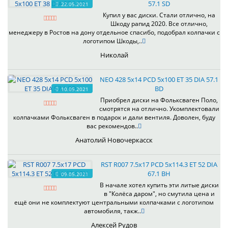
57.1 SD
22.05.2021
Купил у вас диски. Стали отлично, на
Шкоду рапид 2020. Все отлично,
менеджеру в Ростов на дону отдельное спасибо, подобрал колпачки с
логотипом Шкоды,..
Николай
NEO 428 5x14 PCD 5x100 ET 35 DIA 57.1
BD
10.05.2021
Приобрел диски на Фольксваген Поло,
смотрятся на отлично. Укомплектовали
колпачками Фольксваген в подарок и дали вентиля. Доволен, буду
вас рекомендов..
Анатолий Новочеркасск
RST R007 7.5x17 PCD 5x114.3 ET 52 DIA
67.1 BH
09.05.2021
В начале хотел купить эти литые диски
в "Колёса даром", но смутила цена и
ещё они не комплектуют центральными колпачками с логотипом
автомобиля, такж..
Алексей Рудов