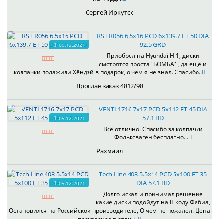
Сергей Иркутск
RST R056 6.5x16 PCD 6x139.7 ET 50 DIA
92.5 GRD
09.12.2021
Приобрёл на Hyundai H-1, диски
смотрятся проста "БОМБА" , да ещё и
колпачки полажили Хёндэй в подарок, о чём я не знал. Спасибо..
Ярослав заказ 4812/98
VENTI 1716 7x17 PCD 5x112 ET 45 DIA
57.1 BD
09.12.2021
Всё отлично. Спасибо за колпачки
Фольксваген бесплатно...
Рахмаил
Tech Line 403 5.5x14 PCD 5x100 ET 35
DIA 57.1 BD
09.12.2021
Долго искал и принимал решение
какие диски подойдут на Шкоду Фабиа,
Остановился на Российскои производителе, О чём не пожалел. Цена
прекрасная в отлич..