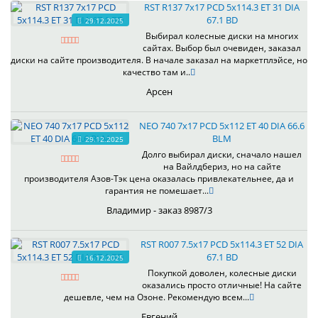
RST R137 7x17 PCD 5x114.3 ET 31 DIA
67.1 BD
29.12.2025
Выбирал колесные диски на многих
сайтах. Выбор был очевиден, заказал
диски на сайте производителя. В начале заказал на маркетплэйсе, но
качество там и..
Арсен
NEO 740 7x17 PCD 5x112 ET 40 DIA 66.6
BLM
29.12.2025
Долго выбирал диски, сначало нашел
на Вайлдбериз, но на сайте
производителя Азов-Тэк цена оказалась привлекательнее, да и
гарантия не помешает...
Владимир - заказ 8987/3
RST R007 7.5x17 PCD 5x114.3 ET 52 DIA
67.1 BD
16.12.2025
Покупкой доволен, колесные диски
оказались просто отличные! На сайте
дешевле, чем на Озоне. Рекомендую всем...
Евгений