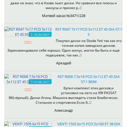
даже не знал, что в Азове льют диски. Но сравнил все плюсы и
минусы и принял р..
Матвей заказ №3471/228
RST R047 7x17 PCD 5x112 ET 45 DIA 57.1
S
30.06.2021
Покупал диски на Skoda Yeti так как это
точная копия заводских дисков.
Зарекомендовали себя хорошо. Один минус, могли бы быть и ещё
подешевле, так как..
Аркадий
RST R008 7.5x18 PCD 5x112 ET 45 DIA
57.1 BDM
01.06.2021
Купил комплект этих дисков,и
установил на лето на VW PASSAT
B6(чёрный). Диски Агонь. Машина выглядеть стала бомбически.
Стильнее и спортивнее.Если б..
Александр
VENTI 1505 6x15 PCD 5x100 ET 38 DIA