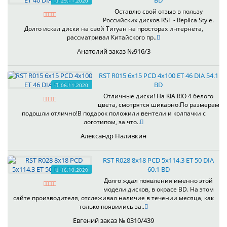
BD
29.11.2020
Оставлю свой отзыв в пользу
Российских дисков RST - Replica Style.
Долго искал диски на свой Тигуан на просторах интернета,
рассматривал Китайского пр..
Анатолий заказ №916/3
RST R015 6x15 PCD 4x100 ET 46 DIA 54.1
BD
06.11.2020
Отличные диски! На KIA RIO 4 белого
цвета, смотрятся шикарно.По размерам
подошли отлично!В подарок положили вентели и колпачки с
логотипом, за что..
Александр Наливкин
RST R028 8x18 PCD 5x114.3 ET 50 DIA
60.1 BD
16.10.2020
Долго ждал появления именно этой
модели дисков, в окрасе BD. На этом
сайте производителя, отслеживал наличие в течении месяца, как
только появились за..
Евгений заказ № 0310/439