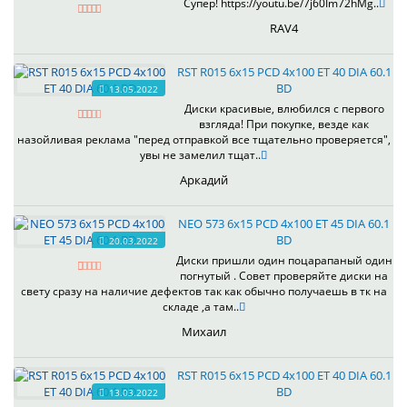
Супер! https://youtu.be/7j60Im72hMg..
RAV4
RST R015 6x15 PCD 4x100 ET 40 DIA 60.1
BD
13.05.2022
Диски красивые, влюбился с первого
взгляда! При покупке, везде как
назойливая реклама "перед отправкой все тщательно проверяется",
увы не замелил тщат..
Аркадий
NEO 573 6x15 PCD 4x100 ET 45 DIA 60.1
BD
20.03.2022
Диски пришли один поцарапаный один
погнутый . Совет проверяйте диски на
свету сразу на наличие дефектов так как обычно получаешь в тк на
складе ,а там..
Михаил
RST R015 6x15 PCD 4x100 ET 40 DIA 60.1
BD
13.03.2022