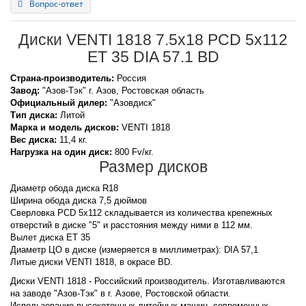
Вопрос-ответ
Диски VENTI 1818 7.5x18 PCD 5x112
ET 35 DIA 57.1 BD
Страна-производитель:
Россия
Завод:
"Азов-Тэк" г. Азов, Ростовская область
Официальный дилер:
"Азовдиск"
Тип диска:
Литой
Марка и модель дисков:
VENTI
1818
Вес диска:
11,4 кг.
Нагрузка на один диск:
800 Fv/кг.
Размер дисков
Диаметр обода диска R18
Ширина обода диска 7,5 дюймов
Сверловка PCD 5x112 складывается из количества крепежных
отверстий в диске "5" и расстояния между ними в 112 мм.
Вылет диска ET 35
Диаметр ЦО в диске (измеряется в миллиметрах): DIA 57,1
Литые диски VENTI 1818, в окрасе BD.
Диски VENTI 1818 - Российский производитель. Изготавливаются
на заводе "Азов-Тэк" в г. Азове, Ростовской области.
Использование высокоточных литейных машин, современных