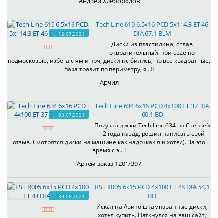
Андрей Хлебородов
Tech Line 619 6.5x16 PCD 5x114.3 ET 46
DIA 67.1 BLM
12.07.2021
Диски из пластилина, сплав
отвратительный, при езде по
подмосковью, избегаю ям и прч, диски не бились, но все квадратные,
пара травит по периметру, я ..
Арчил
Tech Line 634 6x16 PCD 4x100 ET 37 DIA
60.1 BD
03.07.2021
Покупал диски Tech Line 634 на Степвей
- 2 года назад, решил написать свой
отзыв. Смотрятся диски на машине как надо (как я и хотел). За это
время с э..
Артём заказ 1201/397
RST R005 6x15 PCD 4x100 ET 48 DIA 54.1
BD
30.06.2021
Искал на Авито штампованные диски,
хотел купить. Наткнулся на ваш сайт,