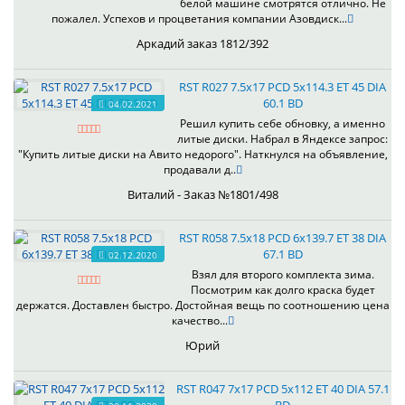
белой машине смотрятся отлично. Не
пожалел. Успехов и процветания компании Азовдиск...
Аркадий заказ 1812/392
RST R027 7.5x17 PCD 5x114.3 ET 45 DIA
60.1 BD
04.02.2021
Решил купить себе обновку, а именно
литые диски. Набрал в Яндексе запрос:
"Купить литые диски на Авито недорого". Наткнулся на объявление,
продавали д..
Виталий - Заказ №1801/498
RST R058 7.5x18 PCD 6x139.7 ET 38 DIA
67.1 BD
02.12.2020
Взял для второго комплекта зима.
Посмотрим как долго краска будет
держатся. Доставлен быстро. Достойная вещь по соотношению цена
качество...
Юрий
RST R047 7x17 PCD 5x112 ET 40 DIA 57.1