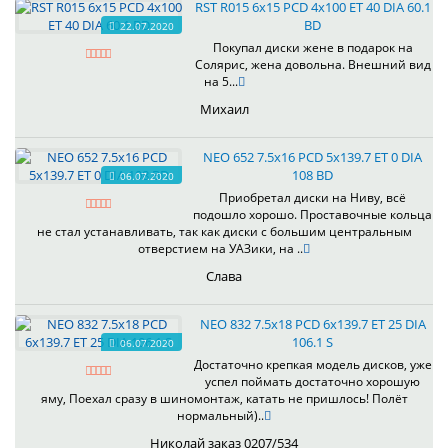
RST R015 6x15 PCD 4x100 ET 40 DIA 60.1
BD
22.07.2020
Покупал диски жене в подарок на
Солярис, жена довольна. Внешний вид
на 5...
Михаил
NEO 652 7.5x16 PCD 5x139.7 ET 0 DIA
108 BD
06.07.2020
Приобретал диски на Ниву, всё
подошло хорошо. Проставочные кольца
не стал устанавливать, так как диски с большим центральным
отверстием на УАЗики, на ..
Слава
NEO 832 7.5x18 PCD 6x139.7 ET 25 DIA
106.1 S
06.07.2020
Достаточно крепкая модель дисков, уже
успел поймать достаточно хорошую
яму, Поехал сразу в шиномонтаж, катать не пришлось! Полёт
нормальный)..
Николай заказ 0207/534