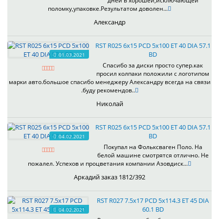
дней в хорошей,исключающей
поломку,упаковке.Результатом доволен...
Александр
RST R025 6x15 PCD 5x100 ET 40 DIA 57.1
BD
01.03.2021
Спасибо за диски просто супер.как
просил колпаки положили с логотипом
марки авто.большое спасибо менеджеру Александру всегда на связи
.буду рекомендов..
Николай
RST R025 6x15 PCD 5x100 ET 40 DIA 57.1
BD
04.02.2021
Покупал на Фольксваген Поло. На
белой машине смотрятся отлично. Не
пожалел. Успехов и процветания компании Азовдиск...
Аркадий заказ 1812/392
RST R027 7.5x17 PCD 5x114.3 ET 45 DIA
60.1 BD
04.02.2021