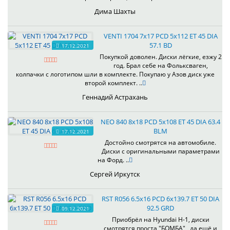
Дима Шахты
VENTI 1704 7x17 PCD 5x112 ET 45 DIA
57.1 BD
17.12.2021
Покупкой доволен. Диски лёгкие, езжу 2
год. Брал себе на Фольксваген,
колпачки с логотипом шли в комплекте. Покупаю у Азов диск уже
второй комплект. ..
Геннадий Астрахань
NEO 840 8x18 PCD 5x108 ET 45 DIA 63.4
BLM
17.12.2021
Достойно смотрятся на автомобиле.
Диски с оригинальными параметрами
на Форд. ..
Сергей Иркутск
RST R056 6.5x16 PCD 6x139.7 ET 50 DIA
92.5 GRD
09.12.2021
Приобрёл на Hyundai H-1, диски
смотрятся проста "БОМБА" , да ещё и