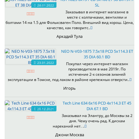
SL
28.01.2022
Заказывал в интернет магазине в
месте с колпачками, вентиляи и
болтами 14 на 1.5 для Фольксваген Поло. Внешний вид хорош. Цена,
качество, как говоритс..
Аркадий Тула
NEO N-V03-1875 7.5x18 PCD 5x114.3 ET
35 DIA 60.1 BD
23.01.2022
Покупал через интернет-магазин
производителя в мае 2019г. По
истечение 2-х сезонов зимней
эксплуатации в Томске, под лаком в районе крепежных отверсти..
Игорь
Tech Line 634 6x16 PCD 4x114.3 ET 45
DIA 67.1 BD
20.12.2021
Заказывал на Элантру, до Москвы за 2
дня. Чему очень рад. К дискам
нареканий нет. ..
Джони Москва