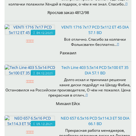
колпачки полажили Хёндэй в подарок, о чём я не знал. Спасибо..
Ярослав заказ 4812/98
VENTI 1716 7x17 PCD 5x112 ET 45 DIA
57.1 BD
09.12.2021
Всё отлично. Спасибо за колпачки
Фольксваген бесплатно...
Рахмаил
Tech Line 403 5.5x14 PCD 5x100 ET 35
DIA 57.1 BD
09.12.2021
Долго искал и принимал решение
какие диски подойдут на Шкоду Фабиа,
Остановился на Российскои производителе, О чём не пожалел. Цена
прекрасная в отлич..
Михаил Ейск
NEO 657 6.5x16 PCD 5x114.3 ET 50 DIA
66.1 BD
09.12.2021
Прекрасная работа менеджеров,
подобрали отличные диски на Дастера.