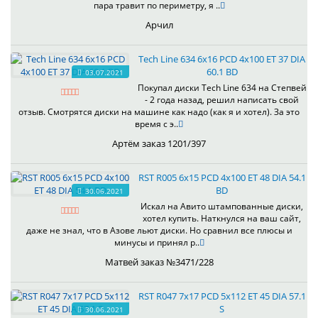
пара травит по периметру, я ..
Арчил
Tech Line 634 6x16 PCD 4x100 ET 37 DIA
60.1 BD
03.07.2021
Покупал диски Tech Line 634 на Степвей
- 2 года назад, решил написать свой
отзыв. Смотрятся диски на машине как надо (как я и хотел). За это
время с э..
Артём заказ 1201/397
RST R005 6x15 PCD 4x100 ET 48 DIA 54.1
BD
30.06.2021
Искал на Авито штампованные диски,
хотел купить. Наткнулся на ваш сайт,
даже не знал, что в Азове льют диски. Но сравнил все плюсы и
минусы и принял р..
Матвей заказ №3471/228
RST R047 7x17 PCD 5x112 ET 45 DIA 57.1
S
30.06.2021