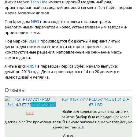
Диски марки
Tech Line
имеют широкий модельный ряд,
ориентированный на средний ценовой сегмент. Теч Лайн - первая
марка Азовских дисков.
Под брендом
NEO
производятся колеса с параметрами,
аналогичными параметрам колес, устанавливаемым заводами-
производителями.
Под маркой
VENTI
производится бюджетный вариант литых
дисков, для снижения стоимости которых применяются
конструктивные решения, направленные на снижение массы
самого диска.
Литые диски
RST
в переводе (Replica Style), начало выпуска:
декабрь 2019 года. Диски производятся с 14 по 20 диаметр и
имеют дизайн Реплика.
Отзывы
RST R137 7x17 PCD 5x114.3 ET 31 DIA
67.1 BD
29.12.2025
Выбирал колесные диски на многих
сайтах. Выбор был очевиден, заказал
диски на сайте производителя. В начале заказал на маркетплэйсе, но
качество там и..
Арсен