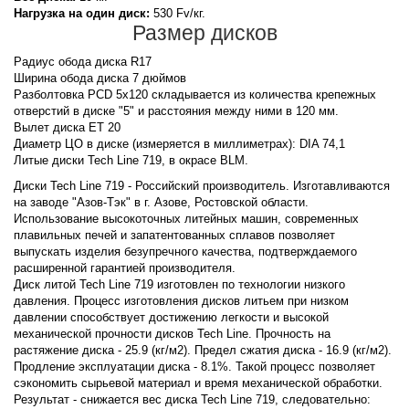
Нагрузка на один диск:
530 Fv/кг.
Размер дисков
Радиус обода диска R17
Ширина обода диска 7 дюймов
Разболтовка PCD 5x120 складывается из количества крепежных
отверстий в диске "5" и расстояния между ними в 120 мм.
Вылет диска ET 20
Диаметр ЦО в диске (измеряется в миллиметрах): DIA 74,1
Литые диски Tech Line 719, в окрасе BLM.
Диски Tech Line 719 - Российский производитель. Изготавливаются
на заводе "Азов-Тэк" в г. Азове, Ростовской области.
Использование высокоточных литейных машин, современных
плавильных печей и запатентованных сплавов позволяет
выпускать изделия безупречного качества, подтверждаемого
расширенной гарантией производителя.
Диск литой Tech Line 719 изготовлен по технологии низкого
давления. Процесс изготовления дисков литьем при низком
давлении способствует достижению легкости и высокой
механической прочности дисков Tech Line. Прочность на
растяжение диска - 25.9 (кг/м2). Предел сжатия диска - 16.9 (кг/м2).
Продление эксплуатации диска - 8.1%. Такой процесс позволяет
сэкономить сырьевой материал и время механической обработки.
Результат - снижается вес диска Tech Line 719, следовательно: