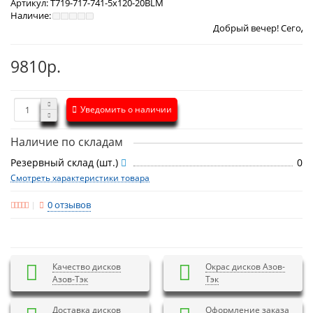
Артикул:
T719-717-741-5x120-20BLM
Наличие:
Добрый вечер! Сегодня
Четверг 6 
9810р.
Уведомить о наличии
Наличие по складам
Резервный склад (шт.)
0
Смотреть характеристики товара
0 отзывов
Качество дисков
Окрас дисков Азов-
Азов-Тэк
Тэк
Доставка дисков
Оформление заказа