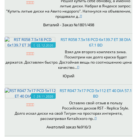
Решил купить себе обновку, а именно
литые диски. Набрал в Яндексе запрос:
"Купить литые диски на Авито недорого". Наткнулся на объявление,
продавали д..
Виталий - Заказ №1801/498
RST R058 7.5x18 PCD 6x139.7 ET 38 DIA
67.1 BD
02.12.2020
Взял для второго комплекта зима.
Посмотрим как долго краска будет
держатся. Доставлен быстро. Достойная вещь по соотношению цена
качество...
Юрий
RST R047 7x17 PCD 5x112 ET 40 DIA 57.1
BD
29.11.2020
Оставлю свой отзыв в пользу
Российских дисков RST - Replica Style.
Долго искал диски на свой Тигуан на просторах интернета,
рассматривал Китайского пр..
Анатолий заказ №916/3