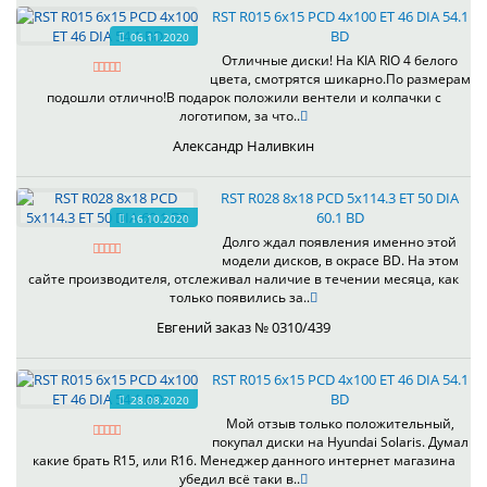
RST R015 6x15 PCD 4x100 ET 46 DIA 54.1
BD
06.11.2020
Отличные диски! На KIA RIO 4 белого
цвета, смотрятся шикарно.По размерам
подошли отлично!В подарок положили вентели и колпачки с
логотипом, за что..
Александр Наливкин
RST R028 8x18 PCD 5x114.3 ET 50 DIA
60.1 BD
16.10.2020
Долго ждал появления именно этой
модели дисков, в окрасе BD. На этом
сайте производителя, отслеживал наличие в течении месяца, как
только появились за..
Евгений заказ № 0310/439
RST R015 6x15 PCD 4x100 ET 46 DIA 54.1
BD
28.08.2020
Мой отзыв только положительный,
покупал диски на Hyundai Solaris. Думал
какие брать R15, или R16. Менеджер данного интернет магазина
убедил всё таки в..