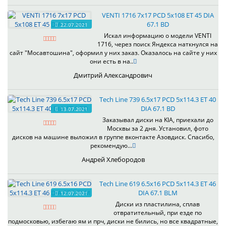
VENTI 1716 7x17 PCD 5x108 ET 45 DIA
67.1 BD
22.07.2021
Искал информацию о модели VENTI
1716, через поиск Яндекса наткнулся на
сайт "Мосавтошина", оформил у них заказ. Оказалось на сайте у них
они есть в на..
Дмитрий Александрович
Tech Line 739 6.5x17 PCD 5x114.3 ET 40
DIA 67.1 BD
13.07.2021
Заказывал диски на KIA, приехали до
Москвы за 2 дня. Установил, фото
дисков на машине выложил в группе вконтакте Азовдиск. Спасибо,
рекомендую...
Андрей Хлебородов
Tech Line 619 6.5x16 PCD 5x114.3 ET 46
DIA 67.1 BLM
12.07.2021
Диски из пластилина, сплав
отвратительный, при езде по
подмосковью, избегаю ям и прч, диски не бились, но все квадратные,