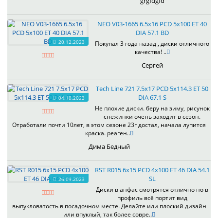
grgfdgfd
NEO V03-1665 6.5x16 PCD 5x100 ET 40
DIA 57.1 BD
20.12.2023
Покупал 3 года назад , диски отличного
качества! ..
Сергей
Tech Line 721 7.5x17 PCD 5x114.3 ET 50
DIA 67.1 S
04.10.2023
Не плохие диски. беру на зиму, рисунок
снежинки очень заходит в сезон.
Отработали почти 10лет, в этом сезоне 23г достал, начала лупится
краска. реаген..
Дима Бедный
RST R015 6x15 PCD 4x100 ET 46 DIA 54.1
SL
26.09.2023
Диски в анфас смотрятся отлично но в
профиль всё портит вид
выпукловатость в посадочном месте. Делайте или плоский дизайн
или впуклый, так более совре..