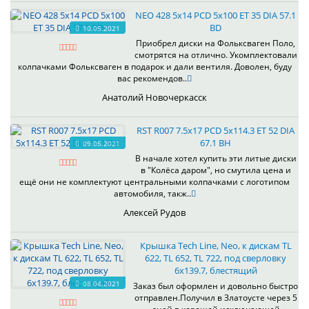
NEO 428 5x14 PCD 5x100 ET 35 DIA 57.1
BD
10.05.2021
Приобрел диски на Фольксваген Поло,
смотрятся на отлично. Укомплектовали
колпачками Фольксваген в подарок и дали вентиля. Доволен, буду
вас рекомендов..
Анатолий Новочеркасск
RST R007 7.5x17 PCD 5x114.3 ET 52 DIA
67.1 BH
09.05.2021
В начале хотел купить эти литые диски
в "Колёса даром", но смутила цена и
ещё они не комплектуют центральными колпачками с логотипом
автомобиля, такж..
Алексей Рудов
Крышка Tech Line, Neo, к дискам TL
622, TL 652, TL 722, под сверловку
6х139.7, блестящий
08.04.2021
Заказ был оформлен и довольно быстро
отправлен.Получил в Златоусте через 5