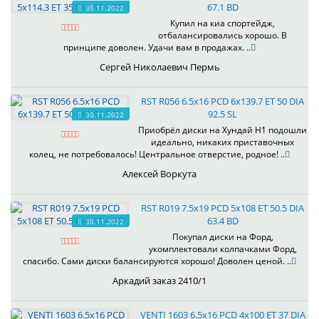
67.1 BD
30.11.2022
Купил на киа спортейдж,
отбалансировались хорошо. В
принципе доволен. Удачи вам в продажах. ..
Сергей Николаевич Пермь
RST R056 6.5x16 PCD 6x139.7 ET 50 DIA
92.5 SL
30.11.2022
Приобрёл диски на Хундай H1 подошли
идеально, никаких приставочных
колец, не потребовалось! Центральное отверстие, родное! ..
Алексей Воркута
RST R019 7.5x19 PCD 5x108 ET 50.5 DIA
63.4 BD
30.11.2022
Покупал диски на Форд,
укомплектовали колпачками Форд,
спасибо. Сами диски балансируются хорошо! Доволен ценой. ..
Аркадий заказ 2410/1
VENTI 1603 6.5x16 PCD 4x100 ET 37 DIA