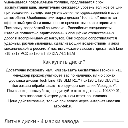
уменьшается потребляемое топливо, продлевается срок
эксплуатации шин, значительно снижается уровень толчков от шин
при вождении, вследствие уменьшения неподрессоренной массы
автомобиля. Особенностями марки дисков "Tech Line" являются
эффектный дизайн и повышенные прочностные характеристики.
Поскольку разработкой занимались Российские специалисты,
изделия полностью адаптированы к специфике отечественных
дорог и воспринимаемых нагрузок. Они хорошо сопротивляются
ударным, разламывающим, сдавливающим воздействиям и иной
механической агрессии. У нас вы сможете заказать диски Tech Line
719 7x17 PCD 5x120 ET 20 DIA 74.1 BLM
Как купить диски?
Достаточно позвонить нам, или заказать бесплатный звонок и наш
менеджер проконсультирует вас по наличию, или о сроках
доставка дисков Tech Line 719 BLM R17*7 5x120 ET20 DIA 74,1
Все заказы обрабатывают менеджеры компании "Азовдиск".
При звонке, пожалуйста, продиктуйте этот код товара 104399-01,
это позволит быстрее дать нам ответ по наличию.
Цена действительна, только при заказе через интернет магазин
azov-tek.ru .
Литые диски - 4 марки завода