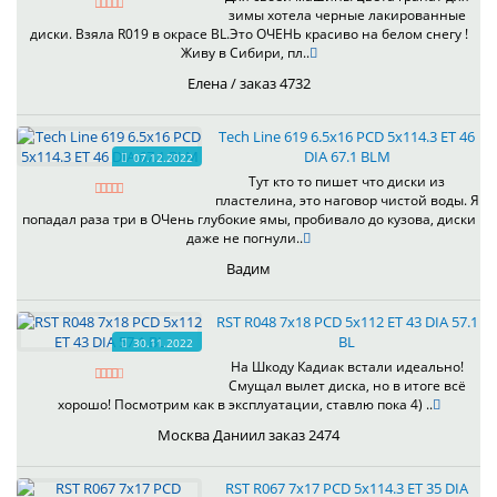
зимы хотела черные лакированные
диски. Взяла R019 в окрасе BL.Это ОЧЕНЬ красиво на белом снегу !
Живу в Сибири, пл..
Елена / заказ 4732
Tech Line 619 6.5x16 PCD 5x114.3 ET 46
DIA 67.1 BLM
07.12.2022
Тут кто то пишет что диски из
пластелина, это наговор чистой воды. Я
попадал раза три в ОЧень глубокие ямы, пробивало до кузова, диски
даже не погнули..
Вадим
RST R048 7x18 PCD 5x112 ET 43 DIA 57.1
BL
30.11.2022
На Шкоду Кадиак встали идеально!
Смущал вылет диска, но в итоге всё
хорошо! Посмотрим как в эксплуатации, ставлю пока 4) ..
Москва Даниил заказ 2474
RST R067 7x17 PCD 5x114.3 ET 35 DIA