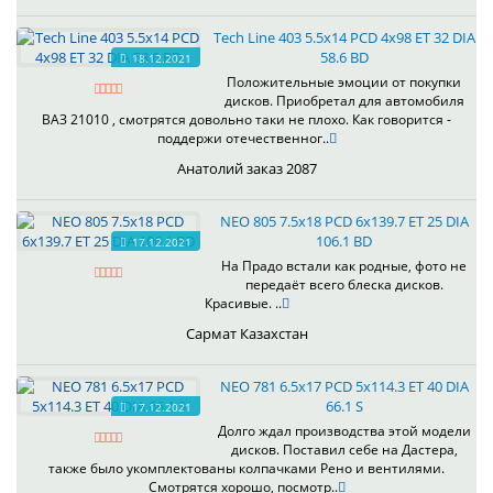
Tech Line 403 5.5x14 PCD 4x98 ET 32 DIA
58.6 BD
18.12.2021
Положительные эмоции от покупки
дисков. Приобретал для автомобиля
ВАЗ 21010 , смотрятся довольно таки не плохо. Как говорится -
поддержи отечественног..
Анатолий заказ 2087
NEO 805 7.5x18 PCD 6x139.7 ET 25 DIA
106.1 BD
17.12.2021
На Прадо встали как родные, фото не
передаёт всего блеска дисков.
Красивые. ..
Сармат Казахстан
NEO 781 6.5x17 PCD 5x114.3 ET 40 DIA
66.1 S
17.12.2021
Долго ждал производства этой модели
дисков. Поставил себе на Дастера,
также было укомплектованы колпачками Рено и вентилями.
Смотрятся хорошо, посмотр..