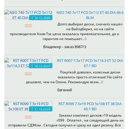
NEO 740 7x17 PCD 5x112 ET 40 DIA 66.6
BLM
29.12.2025
Долго выбирал диски, сначало нашел
на Вайлдбериз, но на сайте
производителя Азов-Тэк цена оказалась привлекательнее, да и
гарантия не помешает...
Владимир - заказ 8987/3
RST R007 7.5x17 PCD 5x114.3 ET 52 DIA
67.1 BD
16.12.2025
Покупкой доволен, колесные диски
оказались просто отличные! На сайте
дешевле, чем на Озоне. Рекомендую всем...
Евгений
RST R099 7.5x19 PCD 5x108 ET 38 DIA
60.1 BD
11.10.2025
Заказал комплект дисков r19 модель
r099 . Оплатил , на следующий день их
отправили СДЭКом . Сегодня получил и сразу же одел резину. Всё