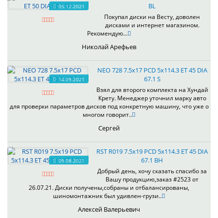
BL
05.12.2021
Покупал диски на Весту, доволен
дисками и интернет магазином.
Рекомендую...
Николай Арефьев
NEO 728 7.5x17 PCD 5x114.3 ET 45 DIA
67.1 S
14.09.2021
Взял для второго комплекта на Хундай
Крету. Менеджер уточнил марку авто
для проверки параметров дисков под конкретную машину, что уже о
многом говорит..
Сергей
RST R019 7.5x19 PCD 5x114.3 ET 45 DIA
67.1 BH
09.08.2021
Добрый день, хочу сказать спасибо за
Вашу продукцию,заказ #2523 от
26.07.21. Диски получены,собраны и отбалансированы,
шиномонтажник был удивлен-грузи..
Алексей Валерьевич