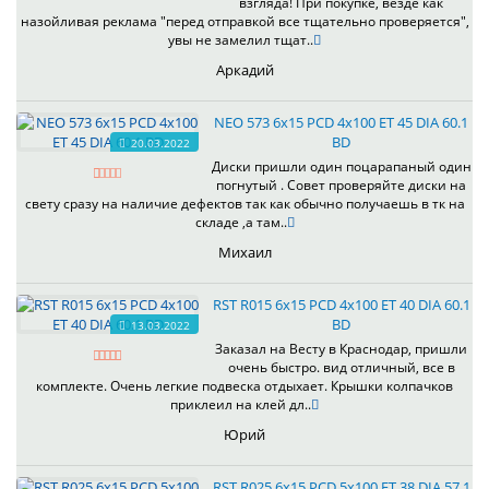
взгляда! При покупке, везде как
назойливая реклама "перед отправкой все тщательно проверяется",
увы не замелил тщат..
Аркадий
NEO 573 6x15 PCD 4x100 ET 45 DIA 60.1
BD
20.03.2022
Диски пришли один поцарапаный один
погнутый . Совет проверяйте диски на
свету сразу на наличие дефектов так как обычно получаешь в тк на
складе ,а там..
Михаил
RST R015 6x15 PCD 4x100 ET 40 DIA 60.1
BD
13.03.2022
Заказал на Весту в Краснодар, пришли
очень быстро. вид отличный, все в
комплекте. Очень легкие подвеска отдыхает. Крышки колпачков
приклеил на клей дл..
Юрий
RST R025 6x15 PCD 5x100 ET 38 DIA 57.1