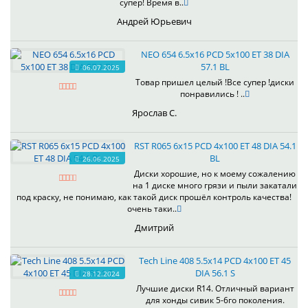
супер! Время в..
Андрей Юрьевич
NEO 654 6.5x16 PCD 5x100 ET 38 DIA
57.1 BL
06.07.2025
Товар пришел целый !Все супер !диски
понравились ! ..
Ярослав С.
RST R065 6x15 PCD 4x100 ET 48 DIA 54.1
BL
26.06.2025
Диски хорошие, но к моему сожалению
на 1 диске много грязи и пыли закатали
под краску, не понимаю, как такой диск прошёл контроль качества!
очень таки..
Дмитрий
Tech Line 408 5.5x14 PCD 4x100 ET 45
DIA 56.1 S
28.12.2024
Лучшие диски R14. Отличный вариант
для хонды сивик 5-6го поколения.