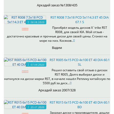
Аркадий заказ №1308/435
RST R008 7.5x18 PCD 5x114.3 ET 45 DIA
67.1 S
08.08.2020
Приобрёл модель дисков X`trike RST
R008, для своей KIA. Мой отзыв -
достаточно красивые и прочные диски для своей цены. Сгонял на
море на них. Косяков..
Вадим
RST R005 6x15 PCD 4x100 ET 40 DIA 60.1
SL
07.08.2020
Решил оставить свой отзыв о дисках
RST R005, Долго выбирал диски и
наткнулся на диски марки RST, в начале нашёл Реплику китайскую по
5500 руб за диск...
Аркадий заказ 2007/328
RST R015 6x15 PCD 4x100 ET 40 DIA 60.1
BD
25.07.2020
Заказал диски у производителя, дошли