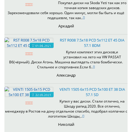
Покупал диски на Skoda Yeti так как это
точная копия заводских дисков.
Зарекомендовали себя хорошо. Один минус, могли бы быть и ещё
подешевле, так как..
Аркадий
RST R008 7.5x18 PCD 5x112 ET 45 DIA
57.1 BDM
01.06.2021
Купил комплект этих дисков,и
установил на лето на VW PASSAT
B6(чёрный). Диски Агонь. Машина выглядеть стала бомбически.
Стильнее и спортивнее.Если б..
Александр
VENTI 1505 6x15 PCD 5x100 ET 38 DIA
57.1 SD
22.05.2021
Купил у вас диски. Стали отлично, на
Шкоду рапид 2020. Все отлично,
менеджеру в Ростов на дону отдельное спасибо, подобрал колпачки с
логотипом Шкоды,..
Николай