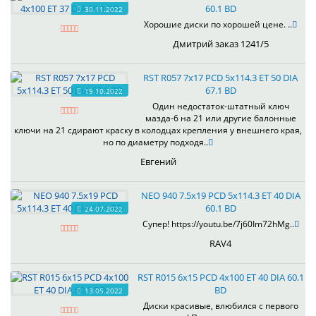
60.1 BD
30.11.2022
Хорошие диски по хорошей цене. ..
Дмитрий заказ 1241/5
RST R057 7x17 PCD 5x114.3 ET 50 DIA
67.1 BD
19.10.2022
Один недостаток-штатный ключ
мазда-6 на 21 или другие балонные
ключи на 21 сдирают краску в колодцах крепления у внешнего края,
но по диаметру подходя..
Евгений
NEO 940 7.5x19 PCD 5x114.3 ET 40 DIA
60.1 BD
24.07.2022
Супер! https://youtu.be/7j60Im72hMg..
RAV4
RST R015 6x15 PCD 4x100 ET 40 DIA 60.1
BD
13.05.2022
Диски красивые, влюбился с первого