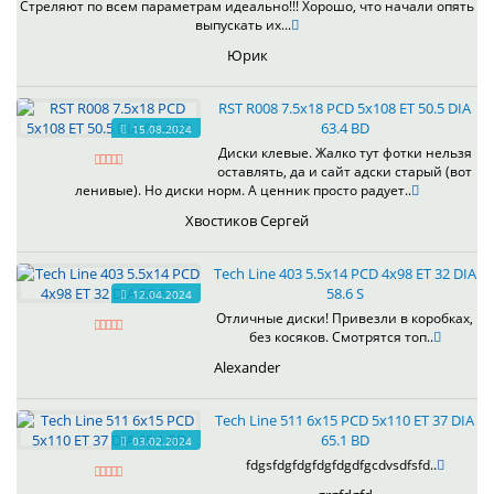
Стреляют по всем параметрам идеально!!! Хорошо, что начали опять
выпускать их...
Юрик
RST R008 7.5x18 PCD 5x108 ET 50.5 DIA
63.4 BD
15.08.2024
Диски клевые. Жалко тут фотки нельзя
оставлять, да и сайт адски старый (вот
ленивые). Но диски норм. А ценник просто радует..
Хвостиков Сергей
Tech Line 403 5.5x14 PCD 4x98 ET 32 DIA
58.6 S
12.04.2024
Отличные диски! Привезли в коробках,
без косяков. Смотрятся топ..
Alexander
Tech Line 511 6x15 PCD 5x110 ET 37 DIA
65.1 BD
03.02.2024
fdgsfdgfdgfdgfdgdfgcdvsdfsfd..