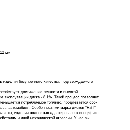
12 мм.
ь изделия безупречного качества, подтверждаемого
пособствует достижению легкости и высокой
ние эксплуатации диска - 8.1%. Такой процесс позволяет
уменьшается потребляемое топливо, продлевается срок
ассы автомобиля. Особенностями марки дисков "RST"
алисты, изделия полностью адаптированы к специфике
ствиям и иной механической агрессии. У нас вы