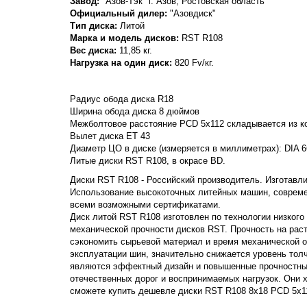
Завод:
"Азов-Тэк" г. Азов, Ростовская область
Официальный дилер:
"Азовдиск"
Тип диска:
Литой
Марка и модель дисков:
RST
R108
Вес диска:
11,85 кг.
Нагрузка на один диск:
820 Fv/кг.
Радиус обода диска R18
Ширина обода диска 8 дюймов
Межболтовое расстояние PCD 5x112 складывается из ко
Вылет диска ET 43
Диаметр ЦО в диске (измеряется в миллиметрах): DIA 6
Литые диски RST R108, в окрасе BD.
Диски RST R108 - Российский производитель. Изготавлив
Использование высокоточных литейных машин, совреме
всеми возможными сертификатами.
Диск литой RST R108 изготовлен по технологии низкого
механической прочности дисков RST. Прочность на растяж
сэкономить сырьевой материал и время механической о
эксплуатации шин, значительно снижается уровень тол
являются эффектный дизайн и повышенные прочностные
отечественных дорог и воспринимаемых нагрузок. Они
сможете купить дешевле диски RST R108 8x18 PCD 5x11