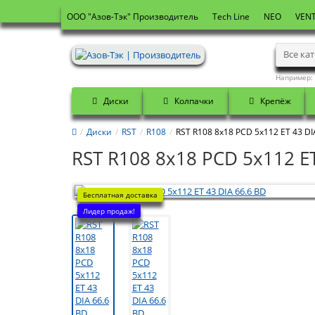
OOO "Азов-Тэк" Производитель
Tech Line
NEO
VENT
Все ка
Например:
Диски
Колпачки
Крепёж
Диски
RST
R108
RST R108 8x18 PCD 5x112 ET 43 DI
RST R108 8x18 PCD 5x112 ET
Бесплатная доставка
Лидер продаж!