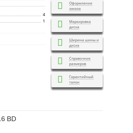
Оформление
заказа
4
1
Маркировка
диска
Ширина шины и
диска
Справочник
размеров
Гарантийный
талон
.6 BD