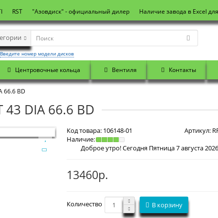
I
RST
"Азовдиск" - официальный дилер
Наличие завода в Excel дл
тегории
Введите номер модели дисков
Центровочные кольца
Вентиля
Контакты
A 66.6 BD
 43 DIA 66.6 BD
Код товара:
106148-01
Артикул:
RR
Наличие:
13460р.
Количество
В корзину