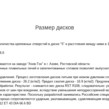
Размер дисков
личества крепежных отверстий в диске "5" и расстояния между ними в 1
6,6
аются на заводе "Азов-Тэк" в г. Азове, Ростовской области.
нных плавильных печей и запатентованных сплавов позволяет выпускат
 давления. Процесс изготовления дисков литьем при низком давлении с
ение диска - 26.2 (кг/м2). Предел сжатия диска - 16.9 (кг/м2). Продле
бработки. Результат - снижается вес диска RST R108, следовательно: 
чков от шин при вождении, вследствие уменьшения неподрессоренной м
 характеристики. Поскольку разработкой занимались Российские специ
 хорошо сопротивляются ударным, разламывающим, сдавливающим воздей
2 ET 43 DIA 66.6 BD