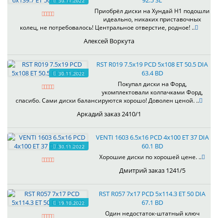
92.5 SL
30.11.2022
Приобрёл диски на Хундай H1 подошли
идеально, никаких приставочных
колец, не потребовалось! Центральное отверстие, родное! ..
Алексей Воркута
RST R019 7.5x19 PCD 5x108 ET 50.5 DIA
63.4 BD
30.11.2022
Покупал диски на Форд,
укомплектовали колпачками Форд,
спасибо. Сами диски балансируются хорошо! Доволен ценой. ..
Аркадий заказ 2410/1
VENTI 1603 6.5x16 PCD 4x100 ET 37 DIA
60.1 BD
30.11.2022
Хорошие диски по хорошей цене. ..
Дмитрий заказ 1241/5
RST R057 7x17 PCD 5x114.3 ET 50 DIA
67.1 BD
19.10.2022
Один недостаток-штатный ключ