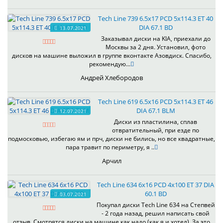
Tech Line 739 6.5x17 PCD 5x114.3 ET 40
DIA 67.1 BD
13.07.2021
Заказывал диски на KIA, приехали до
Москвы за 2 дня. Установил, фото
дисков на машине выложил в группе вконтакте Азовдиск. Спасибо,
рекомендую...
Андрей Хлебородов
Tech Line 619 6.5x16 PCD 5x114.3 ET 46
DIA 67.1 BLM
12.07.2021
Диски из пластилина, сплав
отвратительный, при езде по
подмосковью, избегаю ям и прч, диски не бились, но все квадратные,
пара травит по периметру, я ..
Арчил
Tech Line 634 6x16 PCD 4x100 ET 37 DIA
60.1 BD
03.07.2021
Покупал диски Tech Line 634 на Степвей
- 2 года назад, решил написать свой
отзыв. Смотрятся диски на машине как надо (как я и хотел). За это