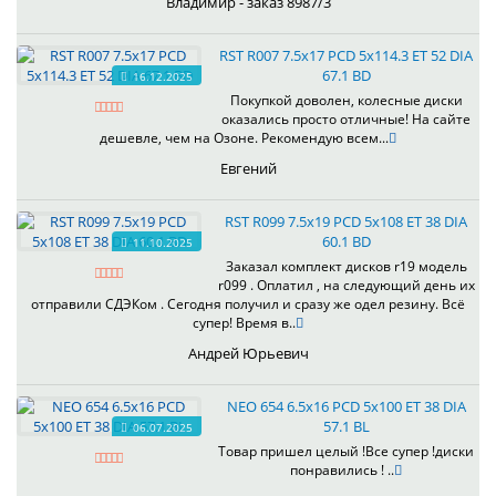
Владимир - заказ 8987/3
RST R007 7.5x17 PCD 5x114.3 ET 52 DIA
67.1 BD
16.12.2025
Покупкой доволен, колесные диски
оказались просто отличные! На сайте
дешевле, чем на Озоне. Рекомендую всем...
Евгений
RST R099 7.5x19 PCD 5x108 ET 38 DIA
60.1 BD
11.10.2025
Заказал комплект дисков r19 модель
r099 . Оплатил , на следующий день их
отправили СДЭКом . Сегодня получил и сразу же одел резину. Всё
супер! Время в..
Андрей Юрьевич
NEO 654 6.5x16 PCD 5x100 ET 38 DIA
57.1 BL
06.07.2025
Товар пришел целый !Все супер !диски
понравились ! ..