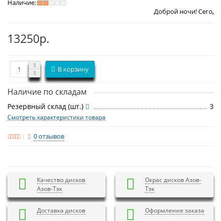
Наличие:
Доброй ночи! Сегодня
Воскресенье
13250р.
В корзину
Наличие по складам
Резервный склад (шт.)
3
Смотреть характеристики товара
0 отзывов
Качество дисков
Окрас дисков Азов-
Азов-Тэк
Тэк
Доставка дисков
Оформление заказа