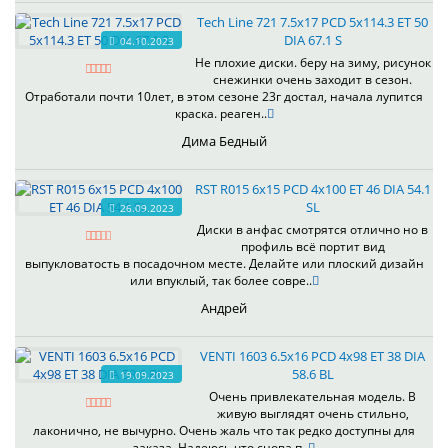
Tech Line 721 7.5x17 PCD 5x114.3 ET 50
DIA 67.1 S
04.10.2023
Не плохие диски. беру на зиму, рисунок
снежинки очень заходит в сезон.
Отработали почти 10лет, в этом сезоне 23г достал, начала лупится
краска. реаген..
Дима Бедный
RST R015 6x15 PCD 4x100 ET 46 DIA 54.1
SL
26.09.2023
Диски в анфас смотрятся отлично но в
профиль всё портит вид
выпукловатость в посадочном месте. Делайте или плоский дизайн
или впуклый, так более совре..
Андрей
VENTI 1603 6.5x16 PCD 4x98 ET 38 DIA
58.6 BL
19.09.2023
Очень привлекательная модель. В
живую выглядят очень стильно,
лаконично, не вычурно. Очень жаль что так редко доступны для
заказа. Надеюсь что снова п..