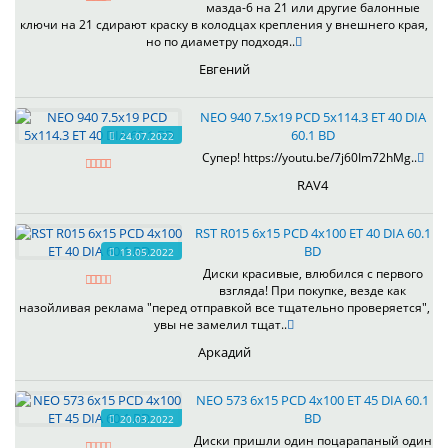
мазда-6 на 21 или другие балонные
ключи на 21 сдирают краску в колодцах крепления у внешнего края,
но по диаметру подходя..
Евгений
NEO 940 7.5x19 PCD 5x114.3 ET 40 DIA
60.1 BD
24.07.2022
Супер! https://youtu.be/7j60Im72hMg..
RAV4
RST R015 6x15 PCD 4x100 ET 40 DIA 60.1
BD
13.05.2022
Диски красивые, влюбился с первого
взгляда! При покупке, везде как
назойливая реклама "перед отправкой все тщательно проверяется",
увы не замелил тщат..
Аркадий
NEO 573 6x15 PCD 4x100 ET 45 DIA 60.1
BD
20.03.2022
Диски пришли один поцарапаный один