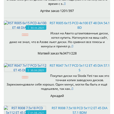
время с э..
Артём заказ 1201/397
RST R005 6x15 PCD 4x100 ET 48 DIA 54.1
BD
30.06.2021
Искал на Авито штампованные диски,
хотел купить. Наткнулся на ваш сайт,
даже не знал, что в Азове льют диски. Но сравнил все плюсы и
минусы и принял р..
Матвей заказ №3471/228
RST R047 7x17 PCD 5x112 ET 45 DIA 57.1
S
30.06.2021
Покупал диски на Skoda Yeti так как это
точная копия заводских дисков.
Зарекомендовали себя хорошо. Один минус, могли бы быть и ещё
подешевле, так как..
Аркадий
RST R008 7.5x18 PCD 5x112 ET 45 DIA
57.1 BDM
01.06.2021