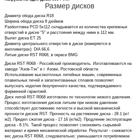
Размер дисков
Диаметр обода диска R18
Ширина обода диска 8 дюймов
Разболтовка PCD 5x112 складывается из количества крепежных
отверстий в диске "5" и расстояния между ними в 112 мм.
Вылет диска ET 25
Диаметр центрального отверстия в диске (измеряется в
миллиметрах): DIA 66,6
Литые диски RST R068, в окрасе BMG.
Диски RST R068 - Российский производитель. Изготавливаются на
заводе "Азов-Тэк" в г. Азове, Ростовской области.
Использование высокоточных литейных машин, современных
плавильных печей и запатентованных сплавов позволяет
выпускать изделия безупречного качества, подтверждаемого
фирменной гарантией.
Диск литой RST R068 изготовлен по технологии низкого давления.
Процесс изготовления дисков литьем при низком давлении
способствует достижению легкости и высокой механической
прочности дисков RST. Прочность на растяжение диска - 28.1 (кг/
м2). Предел сжатия диска - 17.16 (кг/м2). Продление эксплуатации
диска - 8.1%. Такой процесс позволяет сэкономить сырьевой
материал и время механической обработки. Результат - снижается
вес диска RST R068, следовательно: уменьшается потребляемое