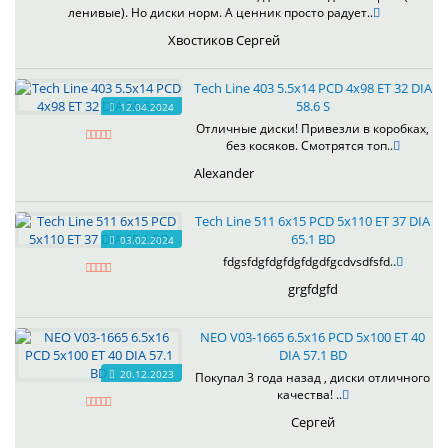
ленивые). Но диски норм. А ценник просто радует..
Хвостиков Сергей
Tech Line 403 5.5x14 PCD 4x98 ET 32 DIA
58.6 S
12.04.2024
Отличные диски! Привезли в коробках,
без косяков. Смотрятся топ..
Alexander
Tech Line 511 6x15 PCD 5x110 ET 37 DIA
65.1 BD
03.02.2024
fdgsfdgfdgfdgfdgdfgcdvsdfsfd..
grgfdgfd
NEO V03-1665 6.5x16 PCD 5x100 ET 40
DIA 57.1 BD
20.12.2023
Покупал 3 года назад , диски отличного
качества! ..
Сергей