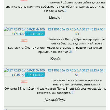
погнутый . Совет проверяйте диски на
свету сразу на наличие дефектов так как обычно получаешь в тк на
складе ,а там..
Михаил
RST R015 6x15 PCD 4x100 ET 40 DIA 60.1
BD
13.03.2022
Заказал на Весту в Краснодар, пришли
очень быстро. вид отличный, все в
комплекте. Очень легкие подвеска отдыхает. Крышки колпачков
приклеил на клей дл..
Юрий
RST R025 6x15 PCD 5x100 ET 38 DIA 57.1
SL
28.01.2022
Заказывал в интернет магазине в
месте с колпачками, вентиляи и
болтами 14 на 1.5 для Фольксваген Поло. Внешний вид хорош. Цена,
качество, как говоритс..
Аркадий Тула