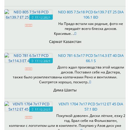
NEO 805 7.5x18 PCD 6x139.7 ET 25 DIA
106.1 BD
17.12.2021
На Прадо встали как родные, фото не
передаёт всего блеска дисков.
Красивые. ..
Сармат Казахстан
NEO 781 6.5x17 PCD 5x114.3 ET 40 DIA
66.1 S
17.12.2021
Долго ждал производства этой модели
дисков. Поставил себе на Дастера,
также было укомплектованы колпачками Рено и вентилями.
Смотрятся хорошо, посмотр..
Дима Шахты
VENTI 1704 7x17 PCD 5x112 ET 45 DIA
57.1 BD
17.12.2021
Покупкой доволен. Диски лёгкие, езжу 2
год. Брал себе на Фольксваген,
колпачки с логотипом шли в комплекте. Покупаю у Азов диск уже