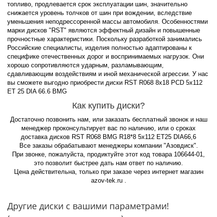
топливо, продлевается срок эксплуатации шин, значительно
снижается уровень толчков от шин при вождении, вследствие
уменьшения неподрессоренной массы автомобиля. Особенностями
марки дисков "RST" являются эффектный дизайн и повышенные
прочностные характеристики. Поскольку разработкой занимались
Российские специалисты, изделия полностью адаптированы к
специфике отечественных дорог и воспринимаемых нагрузок. Они
хорошо сопротивляются ударным, разламывающим,
сдавливающим воздействиям и иной механической агрессии. У нас
вы сможете выгодно приобрести диски RST R068 8x18 PCD 5x112
ET 25 DIA 66.6 BMG
Как купить диски?
Достаточно позвонить нам, или заказать бесплатный звонок и наш
менеджер проконсультирует вас по наличию, или о сроках
доставка дисков RST R068 BMG R18*8 5x112 ET25 DIA66,6
Все заказы обрабатывают менеджеры компании "Азовдиск".
При звонке, пожалуйста, продиктуйте этот код товара 106644-01,
это позволит быстрее дать нам ответ по наличию.
Цена действительна, только при заказе через интернет магазин
azov-tek.ru .
Другие диски с вашими параметрами!