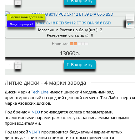
В корзину
Бесплатная доставка
NEO 808 8x18 PCD 5x112 ET 39 DIA 66.6 BSD
Лидер продаж!
Магазин: г. Ростов на Дону (шт.):
2
Резервный склад (шт.):
0
Наличие:
13060р.
В корзину
Литые диски - 4 марки завода
Диски марки
Tech Line
имеют широкий модельный ряд,
ориентированный на средний ценовой сегмент. Теч Лайн - первая
марка Азовских дисков.
Под брендом
NEO
производятся колеса с параметрами,
аналогичными параметрам колес, устанавливаемым заводами-
производителями.
Под маркой
VENTI
производится бюджетный вариант литых
дисков, для снижения стоимости которых применяются