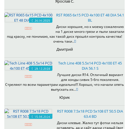
Ярослав С.
RST R065 6x15 PCD 4x100 ET 48 DIA 54.1
BL
26.06.2025
Диски хорошие, но к моему сожалению
на 1 диске много грязи и пыли закатали
под краску, не понимаю, как такой диск прошёл контроль качества!
очень таки..
Дмитрий
Tech Line 408 5.5x14 PCD 4x100 ET 45
DIA 56.1 S
28.12.2024
Лучшие диски R14. Отличный вариант
для хонды сивик 5-6го поколения.
Стреляют по всем параметрам идеально!!! Хорошо, что начали опять
выпускать их...
Юрик
RST R008 7.5x18 PCD 5x108 ET 50.5 DIA
63.4 BD
15.08.2024
Диски клевые. Жалко тут фотки нельзя
оставлять, да и сайт адски старый (вот