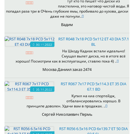
Тут кто то пишет что диски из
пластелина, это наговор чистой воды. Я
попадал раза три в ОЧень глубокие ямы, пробивало до кузова, диски
даже не погнули..
Вадим
RST R048 7x18 PCD 5x112 ET 43 DIA 57.1
BL
30.11.2022
На Шкоду Кадиак встали идеально!
Смущал вылет диска, но в итоге всё
хорошо! Посмотрим как в эксплуатации, ставлю пока 4) ..
Москва Даниил заказ 2474
RST R067 7x17 PCD 5x114.3 ET 35 DIA
67.1 BD
30.11.2022
Купил на киа спортейдж,
отбалансировались хорошо. В
принципе доволен. Удачи вам в продажах. ..
Сергей Николаевич Пермь
RST R056 6.5x16 PCD 6x139.7 ET 50 DIA