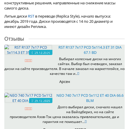
конструктивные решения, направленные на снижение массы
самого диска.
Литые диски
RST
в переводе (Replica Style), начало выпуска:
декабрь 2019 года. Диски производятся с 14 по 20 диаметр и
имеют дизайн Реплика.
Отзывы
RST R137 7x17 PCD 5x114.3 ET 31 DIA
67.1 BD
29.12.2025
Выбирал колесные диски на многих
сайтах. Выбор был очевиден, заказал
диски на сайте производителя. В начале заказал на маркетплэйсе, но
качество там и..
Арсен
NEO 740 7x17 PCD 5x112 ET 40 DIA 66.6
BLM
29.12.2025
Долго выбирал диски, сначало нашел
на Вайлдбериз, но на сайте
производителя Азов-Тэк цена оказалась привлекательнее, да и
гарантия не помешает...