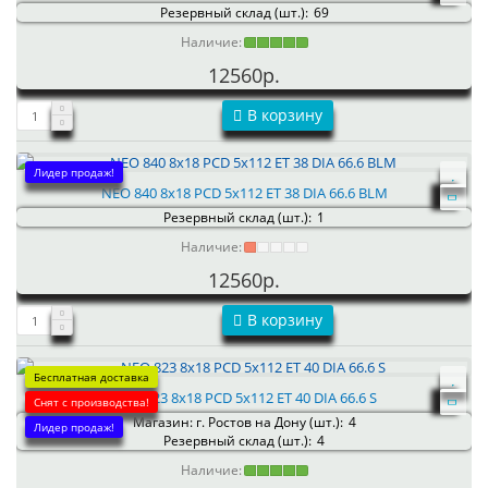
Резервный склад (шт.):
69
Наличие:
12560р.
В корзину
Лидер продаж!
NEO 840 8x18 PCD 5x112 ET 38 DIA 66.6 BLM
Резервный склад (шт.):
1
Наличие:
12560р.
В корзину
Бесплатная доставка
NEO 823 8x18 PCD 5x112 ET 40 DIA 66.6 S
Снят с производства!
Магазин: г. Ростов на Дону (шт.):
4
Лидер продаж!
Резервный склад (шт.):
4
Наличие: