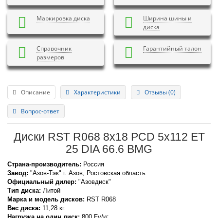
Маркировка диска
Ширина шины и
диска
Справочник
Гарантийный талон
размеров
Описание
Характеристики
Отзывы (0)
Вопрос-ответ
Диски RST R068 8x18 PCD 5x112 ET
25 DIA 66.6 BMG
Страна-производитель:
Россия
Завод:
"Азов-Тэк" г. Азов, Ростовская область
Официальный дилер:
"Азовдиск"
Тип диска:
Литой
Марка и модель дисков:
RST
R068
Вес диска:
11,28 кг.
Нагрузка на один диск:
800 Fv/кг.