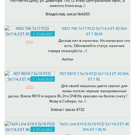
Ростов-на-Дону, ул. Доватора 159, (2 этаж) центральный офис, а
именно Александ..
Владислав, заказ №4265
NEO 740 7x17 PCD 5x114.3 ET 45 DIA
67.1 BLM
27.03.2023
Дисков нет в наличии. Но написано что
есть. Обновляйте статус наличия
товара пожалуйста ..
Антон
RST R019 7.5x19 PCD 5x114.3 ET 45 DIA
67.1 BL
15.03.2023
Для своей машины цвета гранат для
зимы хотела черные лакированные
диски. Взяла R019 в окрасе BL.Это ОЧЕНЬ красиво на белом снегу !
Живу в Сибири, пл..
Елена / заказ 4732
Tech Line 619 6.5x16 PCD 5x114.3 ET 46
DIA 67.1 BLM
07.12.2022