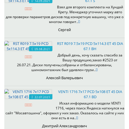
67.1 S
14.09.2021
Взял для второго комплекта на Хундай
Крету. Менеджер уточнил марку авто
для проверки параметров дисков под конкретную машину, что уже о
многом говорит..
Сергей
RST R019 7.5x19 PCD 5x114.3 ET 45 DIA
67.1 BH
09.08.2021
Добрый день, хочу сказать спасибо за
Вашу продукцию,заказ #2523 от
26.07.21. Диски получены,собраны и отбалансированы,
шиномонтажник был удивлен-грузи..
Алексей Валерьевич
VENTI 1716 7x17 PCD 5x108 ET 45 DIA
67.1 BD
22.07.2021
Искал информацию о модели VENTI
1716, через поиск Яндекса наткнулся на
сайт "Мосавтошина", оформил у них заказ. Оказалось на сайте у них
они есть в на..
Дмитрий Александрович