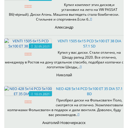
Купил комплект этих дисков,и
установил на лето на VW PASSAT
B6(чёрный). Диски Агонь. Машина выглядеть стала бомбически.
Стильнее и спортивнее.Если б..
Александр
VENTI 1505 6x15 PCD 5x100 ET 38 DIA
57.1 SD
22.05.2021
Купил у вас диски. Стали отлично, на
Шкоду рапид 2020. Все отлично,
менеджеру в Ростов на дону отдельное спасибо, подобрал колпачки с
логотипом Шкоды,..
Николай
NEO 428 5x14 PCD 5x100 ET 35 DIA 57.1
BD
10.05.2021
Приобрел диски на Фольксваген Поло,
смотрятся на отлично. Укомплектовали
колпачками Фольксваген в подарок и дали вентиля. Доволен, буду
вас рекомендов..
Анатолий Новочеркасск