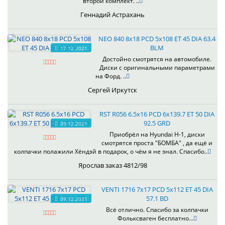
второй комплект. ..
Геннадий Астрахань
NEO 840 8x18 PCD 5x108 ET 45 DIA 63.4
BLM
17.12.2021
Достойно смотрятся на автомобиле.
Диски с оригинальными параметрами
на Форд. ..
Сергей Иркутск
RST R056 6.5x16 PCD 6x139.7 ET 50 DIA
92.5 GRD
09.12.2021
Приобрёл на Hyundai H-1, диски
смотрятся проста "БОМБА" , да ещё и
колпачки полажили Хёндэй в подарок, о чём я не знал. Спасибо..
Ярослав заказ 4812/98
VENTI 1716 7x17 PCD 5x112 ET 45 DIA
57.1 BD
09.12.2021
Всё отлично. Спасибо за колпачки
Фольксваген бесплатно...