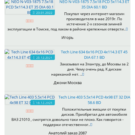
NEO N-V03-1875 7.5x18 PCD 5x114.3 ET
35 DIA 60.1 BD
23.01.2022
Покупал через интернет-магазин
производителя в мае 2019г. По
истечение 2-х сезонов зимней
эксплуатации в Томске, под лаком в районе крепежных отверсти..
Игорь
Tech Line 634 6x16 PCD 4x114.3 ET 45
DIA 67.1 BD
20.12.2021
Заказывал на Элантру, до Москвы за 2
дня. Чему очень рад. К дискам
нареканий нет. ..
Джони Москва
Tech Line 403 5.5x14 PCD 4x98 ET 32 DIA
58.6 BD
18.12.2021
Положительные эмоции от покупки
дисков. Приобретал для автомобиля
ВАЗ 21010 , смотрятся довольно таки не плохо. Как говорится -
поддержи отечественног..
Анатолий заказ 2087