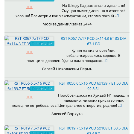
На Шкоду Кадиак встали идеально!
Смущал вылет диска, но в итоге всё
хорошо! Посмотрим как в эксплуатации, ставлю пока 4) ..
Москва Даниил заказ 2474
RST R067 7x17 PCD 5x114.3 ET 35 DIA
67.1 BD
30.11.2022
Купил на киа спортейдж,
отбалансировались хорошо. В
принципе доволен. Удачи вам в продажах. ..
Сергей Николаевич Пермь
RST R056 6.5x16 PCD 6x139.7 ET 50 DIA
92.5 SL
30.11.2022
Приобрёл диски на Хундай H1 подошли
идеально, никаких приставочных
колец, не потребовалось! Центральное отверстие, родное! ..
Алексей Воркута
RST R019 7.5x19 PCD 5x108 ET 50.5 DIA
63.4 BD
30.11.2022