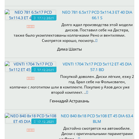
NEO 781 6.5x17 PCD 5x114.3 ET 40 DIA
66.1 S
17.12.2021
Долго ждал производства этой модели
дисков. Поставил себе на Дастера,
также было укомплектованы колпачками Рено и вентилями.
Смотрятся хорошо, посмотр..
Дима Шахты
VENTI 1704 7x17 PCD 5x112 ET 45 DIA
57.1 BD
17.12.2021
Покупкой доволен. Диски лёгкие, езжу 2
год. Брал себе на Фольксваген,
колпачки с логотипом шли в комплекте. Покупаю у Азов диск уже
второй комплект. ..
Геннадий Астрахань
NEO 840 8x18 PCD 5x108 ET 45 DIA 63.4
BLM
17.12.2021
Достойно смотрятся на автомобиле.
Диски с оригинальными параметрами
на Форд. ..