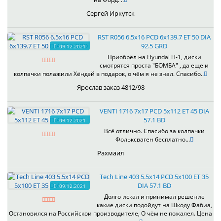
Сергей Иркутск
RST R056 6.5x16 PCD 6x139.7 ET 50 DIA
92.5 GRD
09.12.2021
Приобрёл на Hyundai H-1, диски
смотрятся проста "БОМБА" , да ещё и
колпачки полажили Хёндэй в подарок, о чём я не знал. Спасибо..
Ярослав заказ 4812/98
VENTI 1716 7x17 PCD 5x112 ET 45 DIA
57.1 BD
09.12.2021
Всё отлично. Спасибо за колпачки
Фольксваген бесплатно...
Рахмаил
Tech Line 403 5.5x14 PCD 5x100 ET 35
DIA 57.1 BD
09.12.2021
Долго искал и принимал решение
какие диски подойдут на Шкоду Фабиа,
Остановился на Российскои производителе, О чём не пожалел. Цена