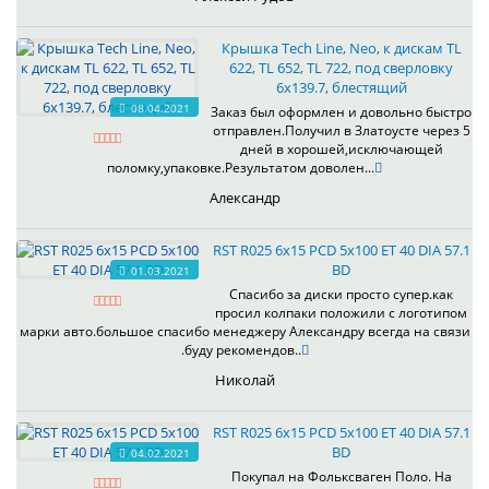
Крышка Tech Line, Neo, к дискам TL
622, TL 652, TL 722, под сверловку
6х139.7, блестящий
08.04.2021
Заказ был оформлен и довольно быстро
отправлен.Получил в Златоусте через 5
дней в хорошей,исключающей
поломку,упаковке.Результатом доволен...
Александр
RST R025 6x15 PCD 5x100 ET 40 DIA 57.1
BD
01.03.2021
Спасибо за диски просто супер.как
просил колпаки положили с логотипом
марки авто.большое спасибо менеджеру Александру всегда на связи
.буду рекомендов..
Николай
RST R025 6x15 PCD 5x100 ET 40 DIA 57.1
BD
04.02.2021
Покупал на Фольксваген Поло. На