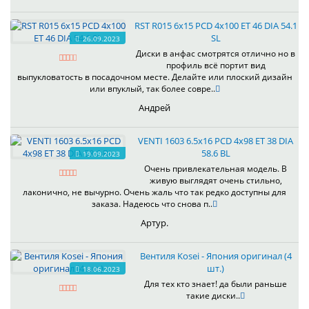
RST R015 6x15 PCD 4x100 ET 46 DIA 54.1
SL
26.09.2023
Диски в анфас смотрятся отлично но в
профиль всё портит вид
выпукловатость в посадочном месте. Делайте или плоский дизайн
или впуклый, так более совре..
Андрей
VENTI 1603 6.5x16 PCD 4x98 ET 38 DIA
58.6 BL
19.09.2023
Очень привлекательная модель. В
живую выглядят очень стильно,
лаконично, не вычурно. Очень жаль что так редко доступны для
заказа. Надеюсь что снова п..
Артур.
Вентиля Kosei - Япония оригинал (4
шт.)
18.06.2023
Для тех кто знает! да были раньше
такие диски..