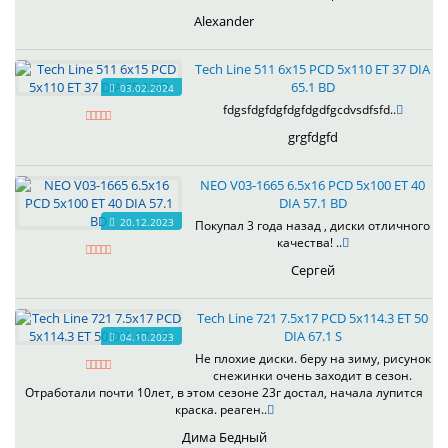
Alexander
Tech Line 511 6x15 PCD 5x110 ET 37 DIA
65.1 BD
03.02.2024
fdgsfdgfdgfdgfdgdfgcdvsdfsfd..
grgfdgfd
NEO V03-1665 6.5x16 PCD 5x100 ET 40
DIA 57.1 BD
20.12.2023
Покупал 3 года назад , диски отличного
качества! ..
Сергей
Tech Line 721 7.5x17 PCD 5x114.3 ET 50
DIA 67.1 S
04.10.2023
Не плохие диски. беру на зиму, рисунок
снежинки очень заходит в сезон.
Отработали почти 10лет, в этом сезоне 23г достал, начала лупится
краска. реаген..
Дима Бедный