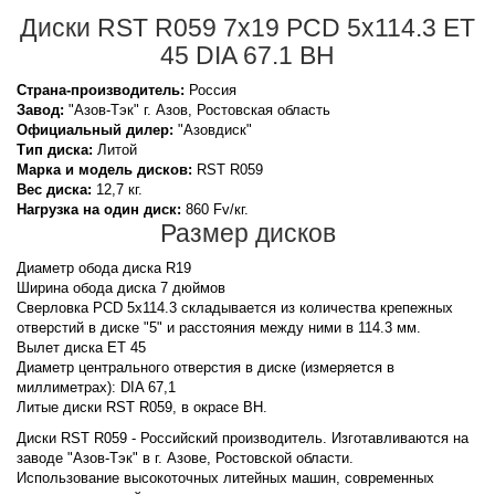
Диски RST R059 7x19 PCD 5x114.3 ET
45 DIA 67.1 BH
Страна-производитель:
Россия
Завод:
"Азов-Тэк" г. Азов, Ростовская область
Официальный дилер:
"Азовдиск"
Тип диска:
Литой
Марка и модель дисков:
RST
R059
Вес диска:
12,7 кг.
Нагрузка на один диск:
860 Fv/кг.
Размер дисков
Диаметр обода диска R19
Ширина обода диска 7 дюймов
Сверловка PCD 5x114.3 складывается из количества крепежных
отверстий в диске "5" и расстояния между ними в 114.3 мм.
Вылет диска ET 45
Диаметр центрального отверстия в диске (измеряется в
миллиметрах): DIA 67,1
Литые диски RST R059, в окрасе BH.
Диски RST R059 - Российский производитель. Изготавливаются на
заводе "Азов-Тэк" в г. Азове, Ростовской области.
Использование высокоточных литейных машин, современных