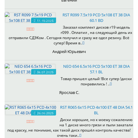
Евгений
RST R099 7.5x19 PCD 5x108 ET 38 DIA
60.1 BD
11.10.2025
Заказал комплект дисков r19 модель
r099 . Оплатил , на следующий день их
отправили СДЭКом . Сегодня получил и сразу же одел резину. Всё
супер! Время в..
Андрей Юрьевич
NEO 654 6.5x16 PCD 5x100 ET 38 DIA
57.1 BL
06.07.2025
Товар пришел целый !Все супер !диски
понравились ! ..
Ярослав С.
RST R065 6x15 PCD 4x100 ET 48 DIA 54.1
BL
26.06.2025
Диски хорошие, но к моему сожалению
на 1 диске много грязи и пыли закатали
под краску, не понимаю, как такой диск прошёл контроль качества!
очень таки..