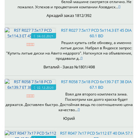
белой машине смотрятся отлично. Не
пожалел. Успехов и процветания компании Азовдиск...
Аркадий заказ 1812/392
RST R027 7.5x17 PCD 5x114.3 ET 45 DIA
60.1 BD
04.02.2021
Решил купить себе обновку, а именно
литые диски. Набрал в Яндексе запрос:
"Купить литые диски на Авито недорого". Наткнулся на объявление,
продавали д..
Виталий - Заказ №1801/498
RST R058 7.5x18 PCD 6x139.7 ET 38 DIA
67.1 BD
02.12.2020
Взял для второго комплекта зима.
Посмотрим как долго краска будет
держатся. Доставлен быстро. Достойная вещь по соотношению цена
качество...
Юрий
RST R047 7x17 PCD 5x112 ET 40 DIA 57.1