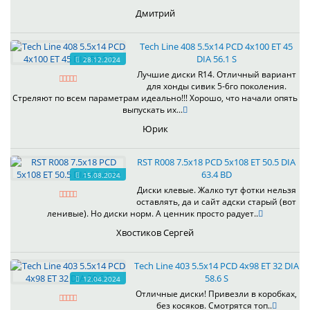
Дмитрий
Tech Line 408 5.5x14 PCD 4x100 ET 45
DIA 56.1 S
28.12.2024
Лучшие диски R14. Отличный вариант
для хонды сивик 5-6го поколения.
Стреляют по всем параметрам идеально!!! Хорошо, что начали опять
выпускать их...
Юрик
RST R008 7.5x18 PCD 5x108 ET 50.5 DIA
63.4 BD
15.08.2024
Диски клевые. Жалко тут фотки нельзя
оставлять, да и сайт адски старый (вот
ленивые). Но диски норм. А ценник просто радует..
Хвостиков Сергей
Tech Line 403 5.5x14 PCD 4x98 ET 32 DIA
58.6 S
12.04.2024
Отличные диски! Привезли в коробках,
без косяков. Смотрятся топ..