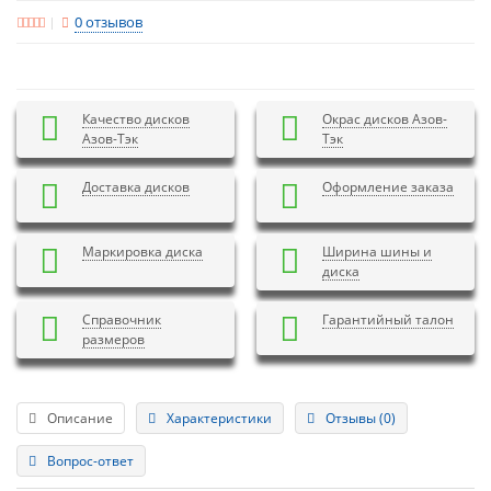
0 отзывов
Качество дисков
Окрас дисков Азов-
Азов-Тэк
Тэк
Доставка дисков
Оформление заказа
Маркировка диска
Ширина шины и
диска
Справочник
Гарантийный талон
размеров
Описание
Характеристики
Отзывы (0)
Вопрос-ответ