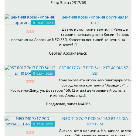
Егор Заказ 2317/68
Вентиля Kosei - Япония оригинал (4
шт.)
20.05.2023
Давно искал такие вентиля! Раньше
стояли японские диски Косеи. Теперь
поставил на Азовские NEO 830. Качество вентилей конечно на
высоте!..
Сергей Архангельск
RST R017 7x17 PCD 5x112 ET 40 DIA 57.1
BD
02.04.2023
Хочу выразить огромную благодарность
сотрудникам компании "Азовдиск" г.
Ростов-на-Дону, ул. Доватора 159, (2 этаж) центральный офис, а
именно Александ..
Владислав, заказ №4265
NEO 740 7x17 PCD 5x114.3 ET 45 DIA
67.1 BLM
27.03.2023
Дисков нет в наличии. Но написано что
есть. Обновляйте статус наличия