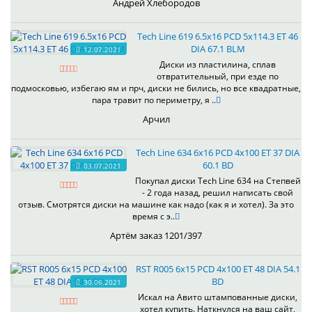
Андрей Хлебородов
Tech Line 619 6.5x16 PCD 5x114.3 ET 46
DIA 67.1 BLM
12.07.2021
Диски из пластилина, сплав
отвратительный, при езде по
подмосковью, избегаю ям и прч, диски не бились, но все квадратные,
пара травит по периметру, я ..
Арчил
Tech Line 634 6x16 PCD 4x100 ET 37 DIA
60.1 BD
03.07.2021
Покупал диски Tech Line 634 на Степвей
- 2 года назад, решил написать свой
отзыв. Смотрятся диски на машине как надо (как я и хотел). За это
время с э..
Артём заказ 1201/397
RST R005 6x15 PCD 4x100 ET 48 DIA 54.1
BD
30.06.2021
Искал на Авито штампованные диски,
хотел купить. Наткнулся на ваш сайт,