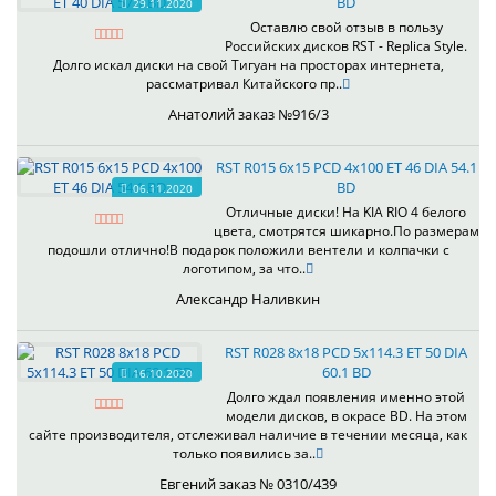
BD
29.11.2020
Оставлю свой отзыв в пользу
Российских дисков RST - Replica Style.
Долго искал диски на свой Тигуан на просторах интернета,
рассматривал Китайского пр..
Анатолий заказ №916/3
RST R015 6x15 PCD 4x100 ET 46 DIA 54.1
BD
06.11.2020
Отличные диски! На KIA RIO 4 белого
цвета, смотрятся шикарно.По размерам
подошли отлично!В подарок положили вентели и колпачки с
логотипом, за что..
Александр Наливкин
RST R028 8x18 PCD 5x114.3 ET 50 DIA
60.1 BD
16.10.2020
Долго ждал появления именно этой
модели дисков, в окрасе BD. На этом
сайте производителя, отслеживал наличие в течении месяца, как
только появились за..
Евгений заказ № 0310/439