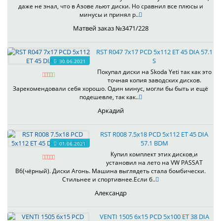
даже не знал, что в Азове льют диски. Но сравнил все плюсы и
минусы и принял р..
Матвей заказ №3471/228
RST R047 7x17 PCD 5x112 ET 45 DIA 57.1
S
30.06.2021
Покупал диски на Skoda Yeti так как это
точная копия заводских дисков.
Зарекомендовали себя хорошо. Один минус, могли бы быть и ещё
подешевле, так как..
Аркадий
RST R008 7.5x18 PCD 5x112 ET 45 DIA
57.1 BDM
01.06.2021
Купил комплект этих дисков,и
установил на лето на VW PASSAT
B6(чёрный). Диски Агонь. Машина выглядеть стала бомбически.
Стильнее и спортивнее.Если б..
Александр
VENTI 1505 6x15 PCD 5x100 ET 38 DIA