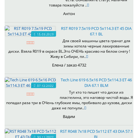
товара пожалуйста ..
Антон
RST R019 7.5x19 PCD 5x114.3 ET 45 DIA
67.1 BL
15.03.2023
Для своей машины цвета гранат для
зимы хотела черные лакированные
диски. Взяла R019 в окрасе BL.Это ОЧЕНЬ красиво на белом снегу !
Живу в Сибири, пл..
Елена / заказ 4732
Tech Line 619 6.5x16 PCD 5x114.3 ET 46
DIA 67.1 BLM
07.12.2022
Тут кто то пишет что диски из
пластелина, это наговор чистой воды. Я
попадал раза три в ОЧень глубокие ямы, пробивало до кузова, диски
даже не погнули..
Вадим
RST R048 7x18 PCD 5x112 ET 43 DIA 57.1
BL
30.11.2022