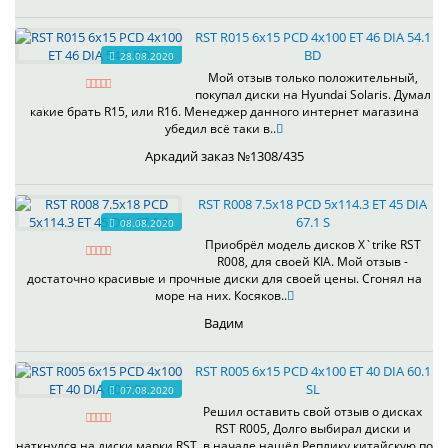
RST R015 6x15 PCD 4x100 ET 46 DIA 54.1
BD
28.08.2020
Мой отзыв только положительный,
покупал диски на Hyundai Solaris. Думал
какие брать R15, или R16. Менеджер данного интернет магазина
убедил всё таки в..
Аркадий заказ №1308/435
RST R008 7.5x18 PCD 5x114.3 ET 45 DIA
67.1 S
08.08.2020
Приобрёл модель дисков X`trike RST
R008, для своей KIA. Мой отзыв -
достаточно красивые и прочные диски для своей цены. Сгонял на
море на них. Косяков..
Вадим
RST R005 6x15 PCD 4x100 ET 40 DIA 60.1
SL
07.08.2020
Решил оставить свой отзыв о дисках
RST R005, Долго выбирал диски и
наткнулся на диски марки RST, в начале нашёл Реплику китайскую по