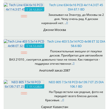
Tech Line 634 6x16 PCD 4x114.3 ET 45
DIA 67.1 BD
20.12.2021
Заказывал на Элантру, до Москвы за 2
дня. Чему очень рад. К дискам
нареканий нет. ..
Джони Москва
Tech Line 403 5.5x14 PCD 4x98 ET 32 DIA
58.6 BD
18.12.2021
Положительные эмоции от покупки
дисков. Приобретал для автомобиля
ВАЗ 21010 , смотрятся довольно таки не плохо. Как говорится -
поддержи отечественног..
Анатолий заказ 2087
NEO 805 7.5x18 PCD 6x139.7 ET 25 DIA
106.1 BD
17.12.2021
На Прадо встали как родные, фото не
передаёт всего блеска дисков.
Красивые. ..
Сармат Казахстан