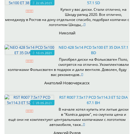
57.1 SD
22.05.2021
Купил у вас диски. Стали отлично, на
Шкоду рапид 2020. Все отлично,
менеджеру в Ростов на дону отдельное спасибо, подобрал колпачки с
логотипом Шкоды,..
Николай
NEO 428 5x14 PCD 5x100 ET 35 DIA 57.1
BD
10.05.2021
Приобрел диски на Фольксваген Поло,
смотрятся на отлично. Укомплектовали
колпачками Фольксваген в подарок и дали вентиля. Доволен, буду
вас рекомендов..
Анатолий Новочеркасск
RST R007 7.5x17 PCD 5x114.3 ET 52 DIA
67.1 BH
09.05.2021
В начале хотел купить эти литые диски
в "Колёса даром", но смутила цена и
ещё они не комплектуют центральными колпачками с логотипом
автомобиля, такж..
Алексей Рудов