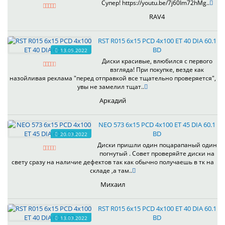
Супер! https://youtu.be/7j60Im72hMg..
RAV4
RST R015 6x15 PCD 4x100 ET 40 DIA 60.1
BD
13.05.2022
Диски красивые, влюбился с первого
взгляда! При покупке, везде как
назойливая реклама "перед отправкой все тщательно проверяется",
увы не замелил тщат..
Аркадий
NEO 573 6x15 PCD 4x100 ET 45 DIA 60.1
BD
20.03.2022
Диски пришли один поцарапаный один
погнутый . Совет проверяйте диски на
свету сразу на наличие дефектов так как обычно получаешь в тк на
складе ,а там..
Михаил
RST R015 6x15 PCD 4x100 ET 40 DIA 60.1
BD
13.03.2022