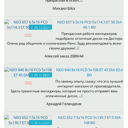
прекрасная в отлич..
Михаил Ейск
NEO 657 6.5x16 PCD 5x114.3 ET 50 DIA
66.1 BD
09.12.2021
Прекрасная работа менеджеров,
подобрали отличные диски на Дастера.
Очень рад общению и колпачками Рено. Буду рекомендовать всем
своим друзьям!..
Алексей заказ 2089/44
NEO 840 8x18 PCD 5x108 ET 45 DIA 63.4
BD
09.12.2021
По своему опыту, скажу: что это лучший
интернет магазин от производителя.
Здесь грамотные менеджеры, которые не просто отправят вам
оплаченные диски, ..
Аркадий Геленджик
NEO 652 7.5x16 PCD 5x139.7 ET 0 DIA
108 BD
05.12.2021