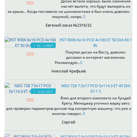
Диски встали хорошо. Были сомнения
насчёт вылета, что будут выпирать из
за крыла... Когда поставили на шиномонтаже я был очень доволен
покупкой, непро..
Евгений заказ №2316/32
RST R006 6x16 PCD 4x100 ET 50 DIA 60.1
BL
05.12.2021
Покупал диски на Весту, доволен
дисками и интернет магазином.
Рекомендую...
Николай Арефьев
NEO 728 7.5x17 PCD 5x114.3 ET 45 DIA
67.1 S
14.09.2021
Взял для второго комплекта на Хундай
Крету. Менеджер уточнил марку авто
для проверки параметров дисков под конкретную машину, что уже о
многом говорит..
Сергей
RST R019 7.5x19 PCD 5x114.3 ET 45 DIA