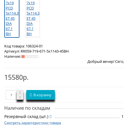
Код товара:
106324-01
Артикул:
RR059-719-671-5x1143-45BH
Наличие:
Добрый вечер! Сегодня
Пятница 7 а
15580р.
В корзину
Наличие по складам
Резервный склад (шт.)
1
Смотреть характеристики товара