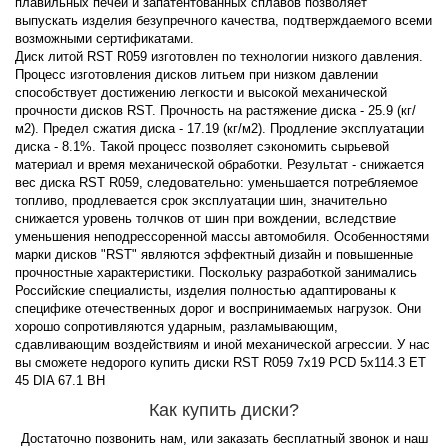
плавильных печей и запатентованных сплавов позволяет
выпускать изделия безупречного качества, подтверждаемого всеми
возможными сертификатами.
Диск литой RST R059 изготовлен по технологии низкого давления.
Процесс изготовления дисков литьем при низком давлении
способствует достижению легкости и высокой механической
прочности дисков RST. Прочность на растяжение диска - 25.9 (кг/
м2). Предел сжатия диска - 17.19 (кг/м2). Продление эксплуатации
диска - 8.1%. Такой процесс позволяет сэкономить сырьевой
материал и время механической обработки. Результат - снижается
вес диска RST R059, следовательно: уменьшается потребляемое
топливо, продлевается срок эксплуатации шин, значительно
снижается уровень толчков от шин при вождении, вследствие
уменьшения неподрессоренной массы автомобиля. Особенностями
марки дисков "RST" являются эффектный дизайн и повышенные
прочностные характеристики. Поскольку разработкой занимались
Российские специалисты, изделия полностью адаптированы к
специфике отечественных дорог и воспринимаемых нагрузок. Они
хорошо сопротивляются ударным, разламывающим,
сдавливающим воздействиям и иной механической агрессии. У нас
вы сможете недорого купить диски RST R059 7x19 PCD 5x114.3 ET
45 DIA 67.1 BH
Как купить диски?
Достаточно позвонить нам, или заказать бесплатный звонок и наш