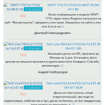
VENTI 1716 7x17 PCD 5x108 ET 45 DIA
67.1 BD
22.07.2021
Искал информацию о модели VENTI
1716, через поиск Яндекса наткнулся на
сайт "Мосавтошина", оформил у них заказ. Оказалось на сайте у них
они есть в на..
Дмитрий Александрович
Tech Line 739 6.5x17 PCD 5x114.3 ET 40
DIA 67.1 BD
13.07.2021
Заказывал диски на KIA, приехали до
Москвы за 2 дня. Установил, фото
дисков на машине выложил в группе вконтакте Азовдиск. Спасибо,
рекомендую...
Андрей Хлебородов
Tech Line 619 6.5x16 PCD 5x114.3 ET 46
DIA 67.1 BLM
12.07.2021
Диски из пластилина, сплав
отвратительный, при езде по
подмосковью, избегаю ям и прч, диски не бились, но все квадратные,
пара травит по периметру, я ..