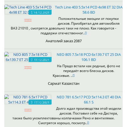
Tech Line 403 5.5x14 PCD 4x98 ET 32 DIA
58.6 BD
18.12.2021
Положительные эмоции от покупки
дисков. Приобретал для автомобиля
ВАЗ 21010 , смотрятся довольно таки не плохо. Как говорится -
поддержи отечественног..
Анатолий заказ 2087
NEO 805 7.5x18 PCD 6x139.7 ET 25 DIA
106.1 BD
17.12.2021
На Прадо встали как родные, фото не
передаёт всего блеска дисков.
Красивые. ..
Сармат Казахстан
NEO 781 6.5x17 PCD 5x114.3 ET 40 DIA
66.1 S
17.12.2021
Долго ждал производства этой модели
дисков. Поставил себе на Дастера,
также было укомплектованы колпачками Рено и вентилями.
Смотрятся хорошо, посмотр..