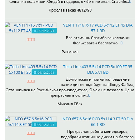
колпачки полажили Хёндэй в подарок, о чём я не знал. Спасибо..
Ярослав заказ 4812/98
VENTI 1716 7x17 PCD 5x112 ET 45 DIA
57.1 BD
09.12.2021
Всё отлично. Спасибо за колпачки
Фольксваген бесплатно...
Рахмаил
Tech Line 403 5.5x14 PCD 5x100 ET 35
DIA 57.1 BD
09.12.2021
Долго искал и принимал решение
какие диски подойдут на Шкоду Фабиа,
Остановился на Российскои производителе, О чём не пожалел. Цена
прекрасная в отлич..
Михаил Ейск
NEO 657 6.5x16 PCD 5x114.3 ET 50 DIA
66.1 BD
09.12.2021
Прекрасная работа менеджеров,
подобрали отличные диски на Дастера.