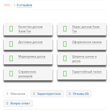
0 отзывов
Качество дисков
Окрас дисков Азов-
Азов-Тэк
Тэк
Доставка дисков
Оформление заказа
Маркировка диска
Ширина шины и
диска
Справочник
Гарантийный талон
размеров
Описание
Характеристики
Отзывы (0)
Вопрос-ответ