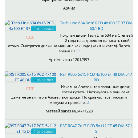
Арчил
Tech Line 634 6x16 PCD 4x100 ET 37 DIA
60.1 BD
03.07.2021
Покупал диски Tech Line 634 на Степвей
- 2 года назад, решил написать свой
отзыв. Смотрятся диски на машине как надо (как я и хотел). За это
время с э..
Артём заказ 1201/397
RST R005 6x15 PCD 4x100 ET 48 DIA 54.1
BD
30.06.2021
Искал на Авито штампованные диски,
хотел купить. Наткнулся на ваш сайт,
даже не знал, что в Азове льют диски. Но сравнил все плюсы и
минусы и принял р..
Матвей заказ №3471/228
RST R047 7x17 PCD 5x112 ET 45 DIA 57.1
S
30.06.2021