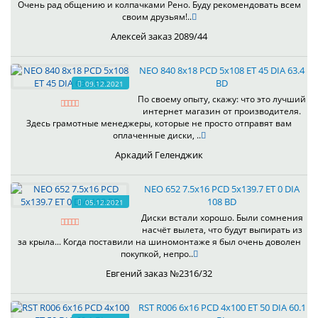
Очень рад общению и колпачками Рено. Буду рекомендовать всем
своим друзьям!..
Алексей заказ 2089/44
NEO 840 8x18 PCD 5x108 ET 45 DIA 63.4
BD
09.12.2021
По своему опыту, скажу: что это лучший
интернет магазин от производителя.
Здесь грамотные менеджеры, которые не просто отправят вам
оплаченные диски, ..
Аркадий Геленджик
NEO 652 7.5x16 PCD 5x139.7 ET 0 DIA
108 BD
05.12.2021
Диски встали хорошо. Были сомнения
насчёт вылета, что будут выпирать из
за крыла... Когда поставили на шиномонтаже я был очень доволен
покупкой, непро..
Евгений заказ №2316/32
RST R006 6x16 PCD 4x100 ET 50 DIA 60.1