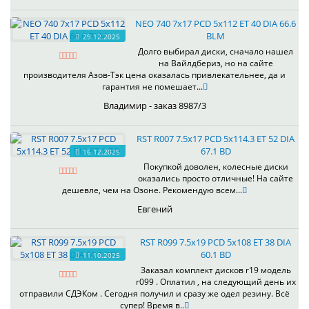
NEO 740 7x17 PCD 5x112 ET 40 DIA 66.6
BLM
29.12.2025
Долго выбирал диски, сначало нашел
на Вайлдбериз, но на сайте
производителя Азов-Тэк цена оказалась привлекательнее, да и
гарантия не помешает...
Владимир - заказ 8987/3
RST R007 7.5x17 PCD 5x114.3 ET 52 DIA
67.1 BD
16.12.2025
Покупкой доволен, колесные диски
оказались просто отличные! На сайте
дешевле, чем на Озоне. Рекомендую всем...
Евгений
RST R099 7.5x19 PCD 5x108 ET 38 DIA
60.1 BD
11.10.2025
Заказал комплект дисков r19 модель
r099 . Оплатил , на следующий день их
отправили СДЭКом . Сегодня получил и сразу же одел резину. Всё
супер! Время в..