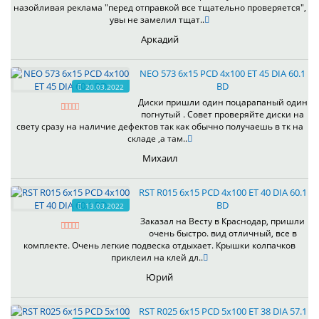
назойливая реклама "перед отправкой все тщательно проверяется",
увы не замелил тщат..
Аркадий
NEO 573 6x15 PCD 4x100 ET 45 DIA 60.1
BD
20.03.2022
Диски пришли один поцарапаный один
погнутый . Совет проверяйте диски на
свету сразу на наличие дефектов так как обычно получаешь в тк на
складе ,а там..
Михаил
RST R015 6x15 PCD 4x100 ET 40 DIA 60.1
BD
13.03.2022
Заказал на Весту в Краснодар, пришли
очень быстро. вид отличный, все в
комплекте. Очень легкие подвеска отдыхает. Крышки колпачков
приклеил на клей дл..
Юрий
RST R025 6x15 PCD 5x100 ET 38 DIA 57.1