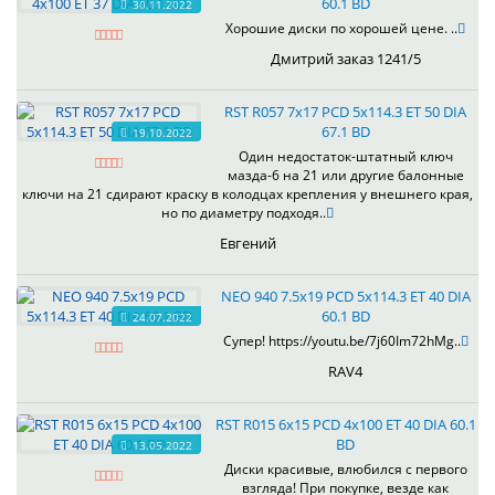
60.1 BD
30.11.2022
Хорошие диски по хорошей цене. ..
Дмитрий заказ 1241/5
RST R057 7x17 PCD 5x114.3 ET 50 DIA
67.1 BD
19.10.2022
Один недостаток-штатный ключ
мазда-6 на 21 или другие балонные
ключи на 21 сдирают краску в колодцах крепления у внешнего края,
но по диаметру подходя..
Евгений
NEO 940 7.5x19 PCD 5x114.3 ET 40 DIA
60.1 BD
24.07.2022
Супер! https://youtu.be/7j60Im72hMg..
RAV4
RST R015 6x15 PCD 4x100 ET 40 DIA 60.1
BD
13.05.2022
Диски красивые, влюбился с первого
взгляда! При покупке, везде как