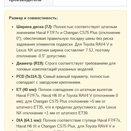
Размер и совместимость:
Ширина диска (7J):
Полностью соответствует штатным
значениям Haval F7/F7x и Changan CS75 Plus (отклонение
0"), обеспечивая правильную посадку шины без риска
задевания элементов подвески. Для Toyota RAV4 V и
Lexus NX штатная ширина составляет 7.5J, поэтому
отклонение -0.5" допустимо.
Диаметр (R19):
Строго соответствует требованиям для
топовых комплектаций указанных моделей.
PCD (5x114.3):
Самый важный параметр, полностью
совпадает с заводским креплением.
ET (40 мм):
Полное совпадение со штатным вылетом
Haval F7/F7x, Haval H6 III и Toyota RAV4 V (отклонение 0
мм); для Changan CS75 Plus отклонение +5 мм от
штатного ET35, что в пределах допустимого; для Lexus
NX отклонение +1 мм от штатного ET39.
DIA (64.1 мм):
Полное соответствие ступице Haval F7/F7x,
Haval H6 III и Changan CS75 Plus; для Toyota RAV4 V и