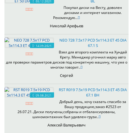
BL
05.12.2021
Покупал диски на Весту, доволен
дисками и интернет магазином.
Рекомендую...
Николай Арефьев
NEO 728 7.5x17 PCD 5x114.3 ET 45 DIA
67.1 S
14.09.2021
Взял для второго комплекта на Хундай
Крету. Менеджер уточнил марку авто
для проверки параметров дисков под конкретную машину, что уже о
многом говорит..
Сергей
RST R019 7.5x19 PCD 5x114.3 ET 45 DIA
67.1 BH
09.08.2021
Добрый день, хочу сказать спасибо за
Вашу продукцию,заказ #2523 от
26.07.21. Диски получены,собраны и отбалансированы,
шиномонтажник был удивлен-грузи..
Алексей Валерьевич