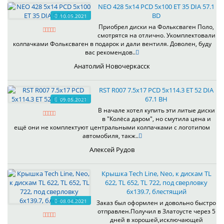
NEO 428 5x14 PCD 5x100 ET 35 DIA 57.1
BD
10.05.2021
Приобрел диски на Фольксваген Поло,
смотрятся на отлично. Укомплектовали
колпачками Фольксваген в подарок и дали вентиля. Доволен, буду
вас рекомендов..
Анатолий Новочеркасск
RST R007 7.5x17 PCD 5x114.3 ET 52 DIA
67.1 BH
09.05.2021
В начале хотел купить эти литые диски
в "Колёса даром", но смутила цена и
ещё они не комплектуют центральными колпачками с логотипом
автомобиля, такж..
Алексей Рудов
Крышка Tech Line, Neo, к дискам TL
622, TL 652, TL 722, под сверловку
6х139.7, блестящий
08.04.2021
Заказ был оформлен и довольно быстро
отправлен.Получил в Златоусте через 5
дней в хорошей,исключающей