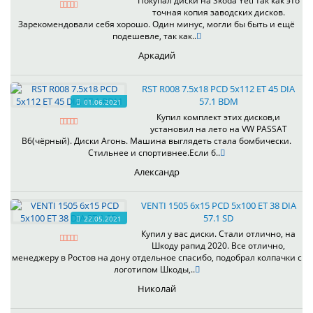
Покупал диски на Skoda Yeti так как это
точная копия заводских дисков.
Зарекомендовали себя хорошо. Один минус, могли бы быть и ещё
подешевле, так как..
Аркадий
RST R008 7.5x18 PCD 5x112 ET 45 DIA
57.1 BDM
01.06.2021
Купил комплект этих дисков,и
установил на лето на VW PASSAT
B6(чёрный). Диски Агонь. Машина выглядеть стала бомбически.
Стильнее и спортивнее.Если б..
Александр
VENTI 1505 6x15 PCD 5x100 ET 38 DIA
57.1 SD
22.05.2021
Купил у вас диски. Стали отлично, на
Шкоду рапид 2020. Все отлично,
менеджеру в Ростов на дону отдельное спасибо, подобрал колпачки с
логотипом Шкоды,..
Николай