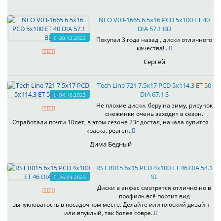
NEO V03-1665 6.5x16 PCD 5x100 ET 40
DIA 57.1 BD
20.12.2023
Покупал 3 года назад , диски отличного
качества! ..
Сергей
Tech Line 721 7.5x17 PCD 5x114.3 ET 50
DIA 67.1 S
04.10.2023
Не плохие диски. беру на зиму, рисунок
снежинки очень заходит в сезон.
Отработали почти 10лет, в этом сезоне 23г достал, начала лупится
краска. реаген..
Дима Бедный
RST R015 6x15 PCD 4x100 ET 46 DIA 54.1
SL
26.09.2023
Диски в анфас смотрятся отлично но в
профиль всё портит вид
выпукловатость в посадочном месте. Делайте или плоский дизайн
или впуклый, так более совре..