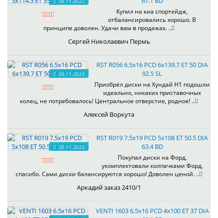
67.1 BD
30.11.2022
Купил на киа спортейдж,
отбалансировались хорошо. В
принципе доволен. Удачи вам в продажах. ..
Сергей Николаевич Пермь
RST R056 6.5x16 PCD 6x139.7 ET 50 DIA
92.5 SL
30.11.2022
Приобрёл диски на Хундай H1 подошли
идеально, никаких приставочных
колец, не потребовалось! Центральное отверстие, родное! ..
Алексей Воркута
RST R019 7.5x19 PCD 5x108 ET 50.5 DIA
63.4 BD
30.11.2022
Покупал диски на Форд,
укомплектовали колпачками Форд,
спасибо. Сами диски балансируются хорошо! Доволен ценой. ..
Аркадий заказ 2410/1
VENTI 1603 6.5x16 PCD 4x100 ET 37 DIA