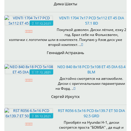
Дима Шахты
VENTI 1704 7x17 PCD 5x112 ET 45 DIA
57.1 BD
17.12.2021
Покупкой доволен. Диски лёгкие, езжу 2
год. Брал себе на Фольксваген,
колпачки с логотипом шли в комплекте. Покупаю у Азов диск уже
второй комплект. ..
Геннадий Астрахань
NEO 840 8x18 PCD 5x108 ET 45 DIA 63.4
BLM
17.12.2021
Достойно смотрятся на автомобиле.
Диски с оригинальными параметрами
на Форд. ..
Сергей Иркутск
RST R056 6.5x16 PCD 6x139.7 ET 50 DIA
92.5 GRD
09.12.2021
Приобрёл на Hyundai H-1, диски
смотрятся проста "БОМБА" , да ещё и