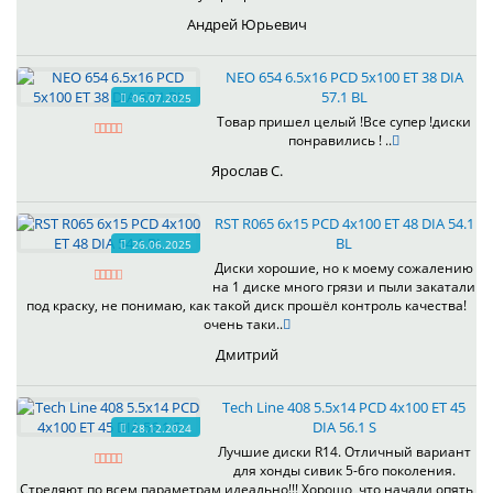
Андрей Юрьевич
NEO 654 6.5x16 PCD 5x100 ET 38 DIA
57.1 BL
06.07.2025
Товар пришел целый !Все супер !диски
понравились ! ..
Ярослав С.
RST R065 6x15 PCD 4x100 ET 48 DIA 54.1
BL
26.06.2025
Диски хорошие, но к моему сожалению
на 1 диске много грязи и пыли закатали
под краску, не понимаю, как такой диск прошёл контроль качества!
очень таки..
Дмитрий
Tech Line 408 5.5x14 PCD 4x100 ET 45
DIA 56.1 S
28.12.2024
Лучшие диски R14. Отличный вариант
для хонды сивик 5-6го поколения.
Стреляют по всем параметрам идеально!!! Хорошо, что начали опять