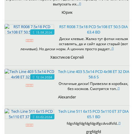
выпускать их...
Юрик
RST R008 7.5x18 PCD 5x108 ET 50.5 DIA
63.4 BD
15.08.2024
Диски клевые. Жалко тут фотки нельзя
оставлять, да и сайт адски старый (вот
ленивые). Но диски норм. А ценник просто радует..
Хвостиков Сергей
Tech Line 403 5.5x14 PCD 4x98 ET 32 DIA
58.6 S
12.04.2024
Отличные диски! Привезли в коробках,
без косяков. Смотрятся топ..
Alexander
Tech Line 511 6x15 PCD 5x110 ET 37 DIA
65.1 BD
03.02.2024
fdgsfdgfdgfdgfdgdfgcdvsdfsfd..
grgfdgfd