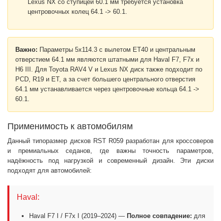
Lexus NX со ступицей 60.1 мм требуется установка
центровочных колец 64.1 -> 60.1.
Важно:
Параметры 5x114.3 с вылетом ET40 и центральным
отверстием 64.1 мм являются штатными для Haval F7, F7x и
H6 III. Для Toyota RAV4 V и Lexus NX диск также подходит по
PCD, R19 и ET, а за счет большего центрального отверстия
64.1 мм устанавливается через центровочные кольца 64.1 ->
60.1.
Применимость к автомобилям
Данный типоразмер дисков RST R059 разработан для кроссоверов
и премиальных седанов, где важны точность параметров,
надёжность под нагрузкой и современный дизайн. Эти диски
подходят для автомобилей:
Haval:
Haval F7 I / F7x I (2019–2024) —
Полное совпадение:
для