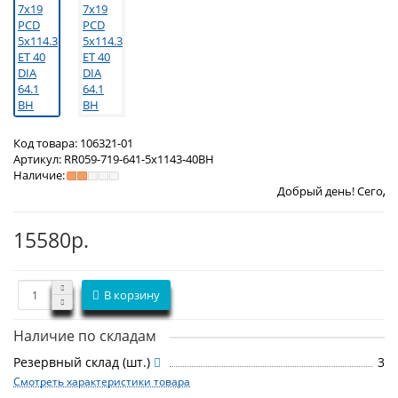
Код товара:
106321-01
Артикул:
RR059-719-641-5x1143-40BH
Наличие:
Добрый день! Сегодня
Воскресень
15580р.
В корзину
Наличие по складам
Резервный склад (шт.)
3
Смотреть характеристики товара