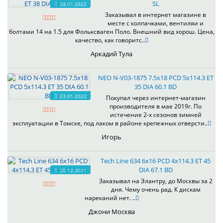
SL
28.01.2022
Заказывал в интернет магазине в
месте с колпачками, вентиляи и
болтами 14 на 1.5 для Фольксваген Поло. Внешний вид хорош. Цена,
качество, как говоритс..
Аркадий Тула
NEO N-V03-1875 7.5x18 PCD 5x114.3 ET
35 DIA 60.1 BD
23.01.2022
Покупал через интернет-магазин
производителя в мае 2019г. По
истечение 2-х сезонов зимней
эксплуатации в Томске, под лаком в районе крепежных отверсти..
Игорь
Tech Line 634 6x16 PCD 4x114.3 ET 45
DIA 67.1 BD
20.12.2021
Заказывал на Элантру, до Москвы за 2
дня. Чему очень рад. К дискам
нареканий нет. ..
Джони Москва