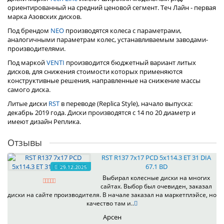
ориентированный на средний ценовой сегмент. Теч Лайн - первая
марка Азовских дисков.
Под брендом
NEO
производятся колеса с параметрами,
аналогичными параметрам колес, устанавливаемым заводами-
производителями.
Под маркой
VENTI
производится бюджетный вариант литых
дисков, для снижения стоимости которых применяются
конструктивные решения, направленные на снижение массы
самого диска.
Литые диски
RST
в переводе (Replica Style), начало выпуска:
декабрь 2019 года. Диски производятся с 14 по 20 диаметр и
имеют дизайн Реплика.
Отзывы
RST R137 7x17 PCD 5x114.3 ET 31 DIA
67.1 BD
29.12.2025
Выбирал колесные диски на многих
сайтах. Выбор был очевиден, заказал
диски на сайте производителя. В начале заказал на маркетплэйсе, но
качество там и..
Арсен