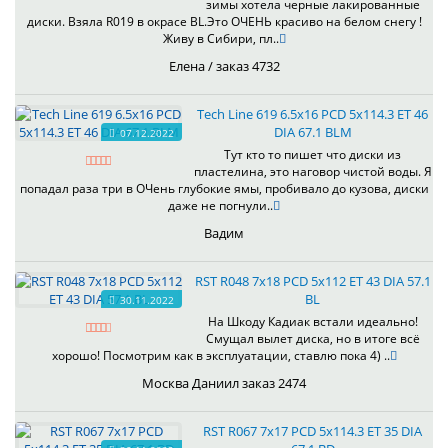
зимы хотела черные лакированные
диски. Взяла R019 в окрасе BL.Это ОЧЕНЬ красиво на белом снегу !
Живу в Сибири, пл..
Елена / заказ 4732
Tech Line 619 6.5x16 PCD 5x114.3 ET 46
DIA 67.1 BLM
07.12.2022
Тут кто то пишет что диски из
пластелина, это наговор чистой воды. Я
попадал раза три в ОЧень глубокие ямы, пробивало до кузова, диски
даже не погнули..
Вадим
RST R048 7x18 PCD 5x112 ET 43 DIA 57.1
BL
30.11.2022
На Шкоду Кадиак встали идеально!
Смущал вылет диска, но в итоге всё
хорошо! Посмотрим как в эксплуатации, ставлю пока 4) ..
Москва Даниил заказ 2474
RST R067 7x17 PCD 5x114.3 ET 35 DIA