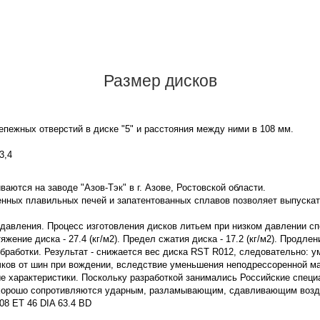
Размер дисков
пежных отверстий в диске "5" и расстояния между ними в 108 мм.
3,4
аются на заводе "Азов-Тэк" в г. Азове, Ростовской области.
нных плавильных печей и запатентованных сплавов позволяет выпускат
 давления. Процесс изготовления дисков литьем при низком давлении с
ение диска - 27.4 (кг/м2). Предел сжатия диска - 17.2 (кг/м2). Продле
бработки. Результат - снижается вес диска RST R012, следовательно: 
чков от шин при вождении, вследствие уменьшения неподрессоренной м
 характеристики. Поскольку разработкой занимались Российские специ
 хорошо сопротивляются ударным, разламывающим, сдавливающим воздей
8 ET 46 DIA 63.4 BD