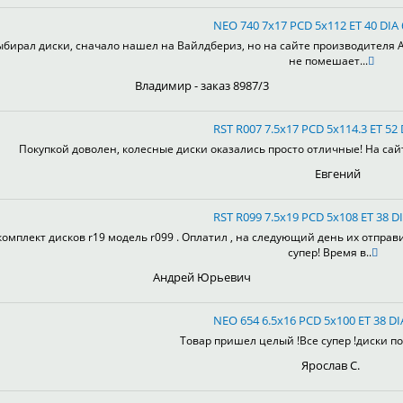
NEO 740 7x17 PCD 5x112 ET 40 DIA
ыбирал диски, сначало нашел на Вайлдбериз, но на сайте производителя А
не помешает...
Владимир - заказ 8987/3
RST R007 7.5x17 PCD 5x114.3 ET 52 
Покупкой доволен, колесные диски оказались просто отличные! На сай
Евгений
RST R099 7.5x19 PCD 5x108 ET 38 DI
комплект дисков r19 модель r099 . Оплатил , на следующий день их отправ
супер! Время в..
Андрей Юрьевич
NEO 654 6.5x16 PCD 5x100 ET 38 DI
Товар пришел целый !Все супер !диски пон
Ярослав С.