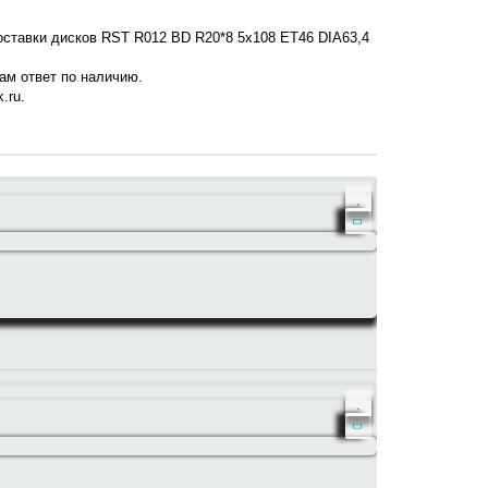
поставки дисков RST R012 BD R20*8 5x108 ET46 DIA63,4
нам ответ по наличию.
.ru.