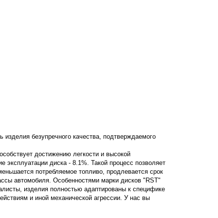
ь изделия безупречного качества, подтверждаемого
пособствует достижению легкости и высокой
ние эксплуатации диска - 8.1%. Такой процесс позволяет
уменьшается потребляемое топливо, продлевается срок
ассы автомобиля. Особенностями марки дисков "RST"
алисты, изделия полностью адаптированы к специфике
ствиям и иной механической агрессии. У нас вы