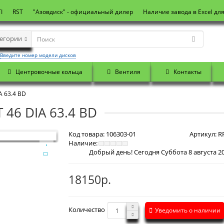
I
RST
"Азовдиск" - официальный дилер
Наличие завода в Excel дл
тегории
Введите номер модели дисков
Центровочные кольца
Вентиля
Контакты
A 63.4 BD
 46 DIA 63.4 BD
Код товара:
106303-01
Артикул:
RR
Наличие:
Добрый день! Сегодня
Суббота 8 августа 2026 г. По
18150р.
Количество
Уведомить о наличии