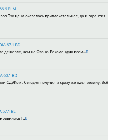
 66.6 BLM
зов-Тэк цена оказалась привлекательнее, да и гарантия
DIA 67.1 BD
те дешевле, чем на Озоне. Рекомендую всем...
A 60.1 BD
или СДЭКом . Сегодня получил и сразу же одел резину. Всё
A 57.1 BL
равились ! ..