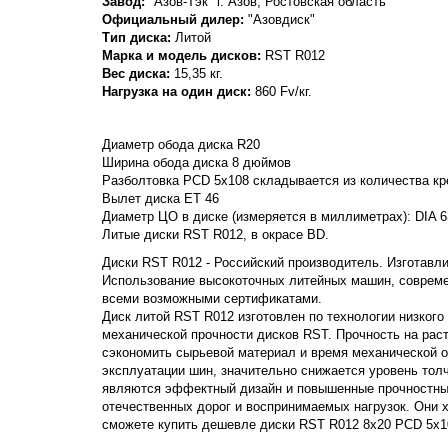
Завод:
"Азов-Тэк" г. Азов, Ростовская область
Официальный дилер:
"Азовдиск"
Тип диска:
Литой
Марка и модель дисков:
RST
R012
Вес диска:
15,35 кг.
Нагрузка на один диск:
860 Fv/кг.
Диаметр обода диска R20
Ширина обода диска 8 дюймов
Разболтовка PCD 5x108 складывается из количества кре
Вылет диска ET 46
Диаметр ЦО в диске (измеряется в миллиметрах): DIA 6
Литые диски RST R012, в окрасе BD.
Диски RST R012 - Российский производитель. Изготавлив
Использование высокоточных литейных машин, совреме
всеми возможными сертификатами.
Диск литой RST R012 изготовлен по технологии низкого
механической прочности дисков RST. Прочность на растяж
сэкономить сырьевой материал и время механической о
эксплуатации шин, значительно снижается уровень тол
являются эффектный дизайн и повышенные прочностные
отечественных дорог и воспринимаемых нагрузок. Они
сможете купить дешевле диски RST R012 8x20 PCD 5x10