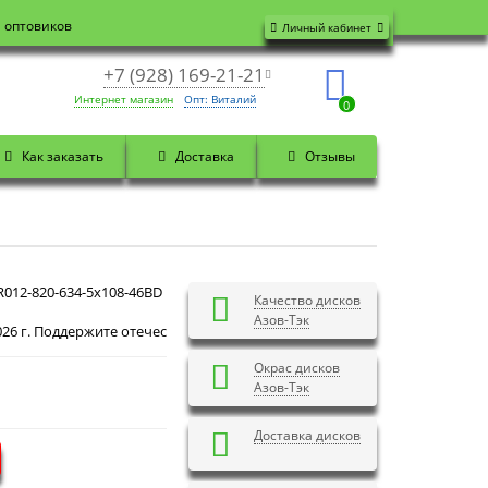
я оптовиков
Личный кабинет
+7 (928) 169-21-21
Интернет магазин
Опт: Виталий
0
Как заказать
Доставка
Отзывы
012-820-634-5x108-46BD
Качество дисков
Азов-Тэк
ддержите отечественного производителя! Закажите на официальном сайт
Окрас дисков
Азов-Тэк
Доставка дисков