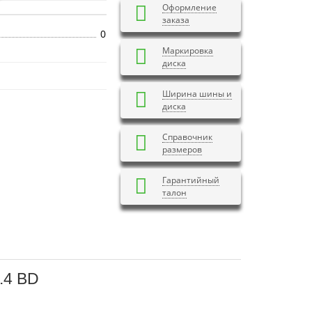
Оформление
заказа
0
Маркировка
диска
Ширина шины и
диска
Справочник
размеров
Гарантийный
талон
.4 BD