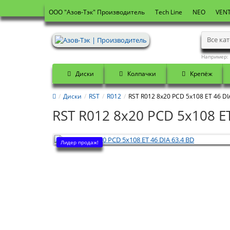
OOO "Азов-Тэк" Производитель
Tech Line
NEO
VENT
Все ка
Например:
Диски
Колпачки
Крепёж
Диски
RST
R012
RST R012 8x20 PCD 5x108 ET 46 DI
RST R012 8x20 PCD 5x108 ET
Лидер продаж!