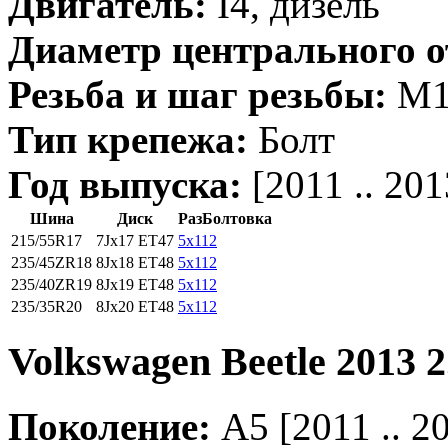
Двигатель:
I4, дизель
Диаметр центрального о
Резьба и шаг резьбы:
M14
Тип крепежа:
Болт
Год выпуска:
[2011 .. 201
Шина
Диск
РазБолтовка
215/55R17
7Jx17 ET47
5x112
235/45ZR18
8Jx18 ET48
5x112
235/40ZR19
8Jx19 ET48
5x112
235/35R20
8Jx20 ET48
5x112
Volkswagen Beetle 2013 2
Поколение:
A5 [2011 .. 