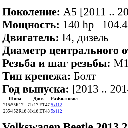
Поколение:
A5 [2011 .. 
Мощность:
140 hp | 104.
Двигатель:
I4, дизель
Диаметр центрального о
Резьба и шаг резьбы:
M14
Тип крепежа:
Болт
Год выпуска:
[2013 .. 201
Шина
Диск
РазБолтовка
215/55R17
7Jx17 ET47
5x112
235/45ZR18
8Jx18 ET48
5x112
Volkswagen Beetle 2013 2