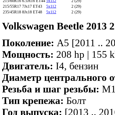
215/60R16
6.5Jx16 ET44
5x112
2 (29)
215/55R17
7Jx17 ET43
5x112
2 (29)
235/45R18
8Jx18 ET48
5x112
2 (29)
Volkswagen Beetle 2013 
Поколение:
A5 [2011 .. 
Мощность:
208 hp | 155 
Двигатель:
I4, бензин
Диаметр центрального о
Резьба и шаг резьбы:
M14
Тип крепежа:
Болт
Год выпуска:
[2013 .. 201