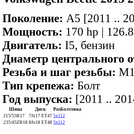
Поколение:
A5 [2011 .. 
Мощность:
170 hp | 126.
Двигатель:
I5, бензин
Диаметр центрального о
Резьба и шаг резьбы:
M14
Тип крепежа:
Болт
Год выпуска:
[2011 .. 201
Шина
Диск
РазБолтовка
215/55R17
7Jx17 ET47
5x112
235/45ZR18
8Jx18 ET48
5x112