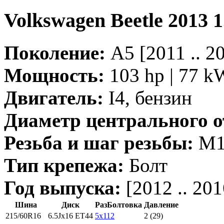
Volkswagen Beetle 2013
Поколение:
A5 [2011 .. 
Мощность:
103 hp | 77 k
Двигатель:
I4, бензин
Диаметр центрального о
Резьба и шаг резьбы:
M14
Тип крепежа:
Болт
Год выпуска:
[2012 .. 201
Шина
Диск
РазБолтовка
Давление
215/60R16
6.5Jx16 ET44
5x112
2 (29)