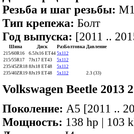
Резьба и шаг резьбы:
M14
Тип крепежа:
Болт
Год выпуска:
[2011 .. 201
Шина
Диск
РазБолтовка
Давление
215/60R16
6.5Jx16 ET44
5x112
215/55R17
7Jx17 ET43
5x112
235/45ZR18
8Jx18 ET48
5x112
235/40ZR19
8Jx19 ET48
5x112
2.3 (33)
Volkswagen Beetle 2013 
Поколение:
A5 [2011 .. 
Мощность:
138 hp | 103 