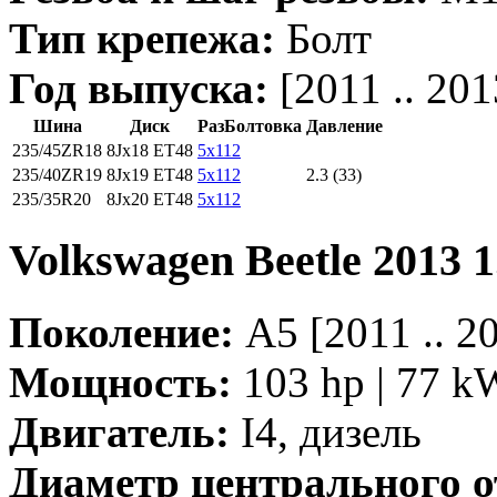
Тип крепежа:
Болт
Год выпуска:
[2011 .. 201
Шина
Диск
РазБолтовка
Давление
235/45ZR18
8Jx18 ET48
5x112
235/40ZR19
8Jx19 ET48
5x112
2.3 (33)
235/35R20
8Jx20 ET48
5x112
Volkswagen Beetle 2013 
Поколение:
A5 [2011 .. 
Мощность:
103 hp | 77 k
Двигатель:
I4, дизель
Диаметр центрального о