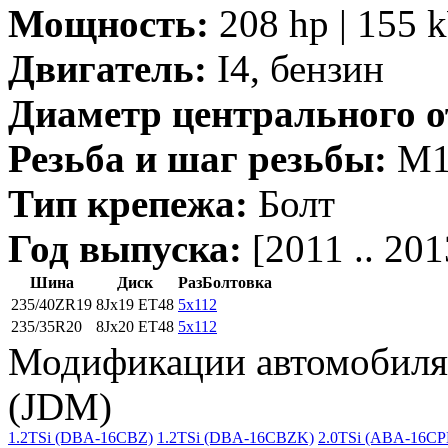
Мощность:
208 hp | 155 
Двигатель:
I4, бензин
Диаметр центрального о
Резьба и шаг резьбы:
M14
Тип крепежа:
Болт
Год выпуска:
[2011 .. 201
Шина
Диск
РазБолтовка
235/40ZR19
8Jx19 ET48
5x112
235/35R20
8Jx20 ET48
5x112
Модификации автомобиля J
(JDM)
1.2TSi (DBA-16CBZ)
1.2TSi (DBA-16CBZK)
2.0TSi (ABA-16CP