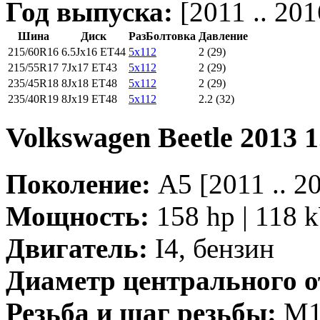
Год выпуска:
[2011 .. 201
Шина
Диск
РазБолтовка
Давление
215/60R16
6.5Jx16 ET44
5x112
2 (29)
215/55R17
7Jx17 ET43
5x112
2 (29)
235/45R18
8Jx18 ET48
5x112
2 (29)
235/40R19
8Jx19 ET48
5x112
2.2 (32)
Volkswagen Beetle 2013 1
Поколение:
A5 [2011 .. 
Мощность:
158 hp | 118 
Двигатель:
I4, бензин
Диаметр центрального о
Резьба и шаг резьбы:
M14