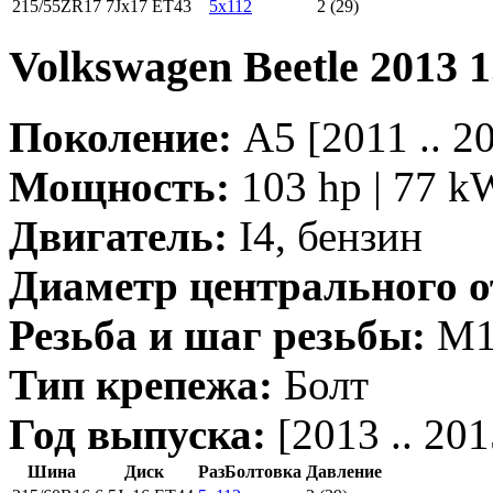
215/55ZR17
7Jx17 ET43
5x112
2 (29)
Volkswagen Beetle 2013
Поколение:
A5 [2011 .. 
Мощность:
103 hp | 77 k
Двигатель:
I4, бензин
Диаметр центрального о
Резьба и шаг резьбы:
M14
Тип крепежа:
Болт
Год выпуска:
[2013 .. 201
Шина
Диск
РазБолтовка
Давление