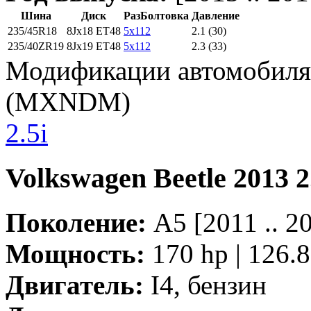
Шина
Диск
РазБолтовка
Давление
235/45R18
8Jx18 ET48
5x112
2.1 (30)
235/40ZR19
8Jx19 ET48
5x112
2.3 (33)
Модификации автомобиля 
(MXNDM)
2.5i
Volkswagen Beetle 2013 2
Поколение:
A5 [2011 .. 
Мощность:
170 hp | 126.
Двигатель:
I4, бензин