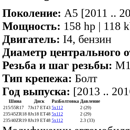
Поколение:
A5 [2011 .. 
Мощность:
158 hp | 118 
Двигатель:
I4, бензин
Диаметр центрального о
Резьба и шаг резьбы:
M14
Тип крепежа:
Болт
Год выпуска:
[2013 .. 201
Шина
Диск
РазБолтовка
Давление
215/55R17
7Jx17 ET43
5x112
2 (29)
235/45ZR18
8Jx18 ET48
5x112
2 (29)
235/40ZR19
8Jx19 ET48
5x112
2.3 (33)