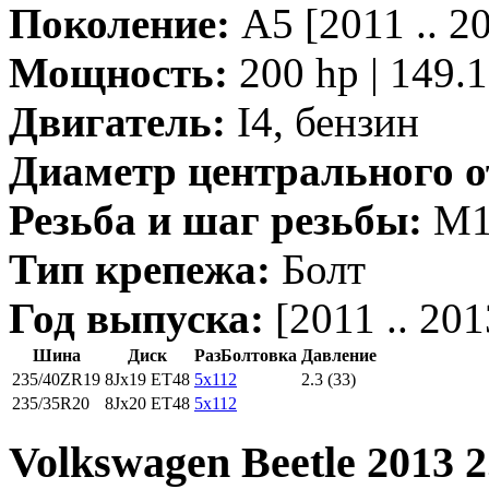
Поколение:
A5 [2011 .. 
Мощность:
200 hp | 149.
Двигатель:
I4, бензин
Диаметр центрального о
Резьба и шаг резьбы:
M14
Тип крепежа:
Болт
Год выпуска:
[2011 .. 201
Шина
Диск
РазБолтовка
Давление
235/40ZR19
8Jx19 ET48
5x112
2.3 (33)
235/35R20
8Jx20 ET48
5x112
Volkswagen Beetle 2013 