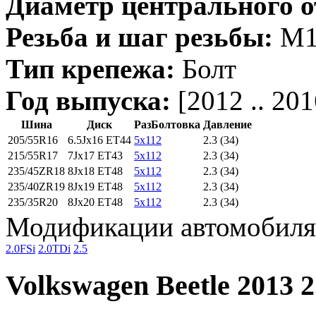
Диаметр центрального о
Резьба и шаг резьбы:
M14
Тип крепежа:
Болт
Год выпуска:
[2012 .. 201
Шина
Диск
РазБолтовка
Давление
205/55R16
6.5Jx16 ET44
5x112
2.3 (34)
215/55R17
7Jx17 ET43
5x112
2.3 (34)
235/45ZR18
8Jx18 ET48
5x112
2.3 (34)
235/40ZR19
8Jx19 ET48
5x112
2.3 (34)
235/35R20
8Jx20 ET48
5x112
2.3 (34)
Модификации автомобиля 
2.0FSi
2.0TDi
2.5
Volkswagen Beetle 2013 2