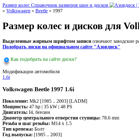
Размер колес
Справочник размеров шин и дисков
»
Volkswagen
»
Beetle
» 1997
Размер колес и дисков для Vol
Выделенные жирным шрифтом записи
означают заводские 
Подобрать диски на официальном сайте "Азовдиск"
Как подобрать на сайте диски?
Модификации автомобиля
1.6i
Volkswagen Beetle 1997 1.6i
Поколение:
Mk2 [1985 .. 2003] [LADM]
Мощность:
47 hp | 35 kW | 48 PS
Двигатель:
I4, бензин
Диаметр центрального отверстия ступицы:
78.6 mm
Резьба и шаг резьбы:
M14 x 1.5
Тип крепежа:
Болт
Год выпуска:
[1985 .. 2003]