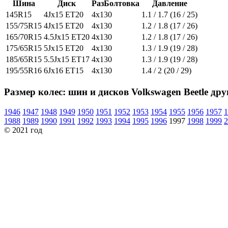
Шина
Диск
РазБолтовка
Давление
145R15
4Jx15 ET20
4x130
1.1 / 1.7 (16 / 25)
155/75R15
4Jx15 ET20
4x130
1.2 / 1.8 (17 / 26)
165/70R15
4.5Jx15 ET20
4x130
1.2 / 1.8 (17 / 26)
175/65R15
5Jx15 ET20
4x130
1.3 / 1.9 (19 / 28)
185/65R15
5.5Jx15 ET17
4x130
1.3 / 1.9 (19 / 28)
195/55R16
6Jx16 ET15
4x130
1.4 / 2 (20 / 29)
Размер колес: шин и дисков Volkswagen Beetle дру
1946
1947
1948
1949
1950
1951
1952
1953
1954
1955
1956
1957
1
1988
1989
1990
1991
1992
1993
1994
1995
1996
1997
1998
1999
2
© 2021 год