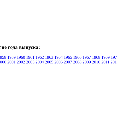
гие года выпуска:
958
1959
1960
1961
1962
1963
1964
1965
1966
1967
1968
1969
197
000
2001
2002
2003
2004
2005
2006
2007
2008
2009
2010
2011
201