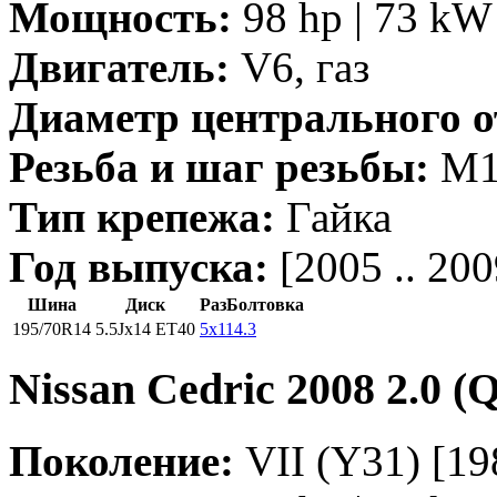
Мощность:
98 hp | 73 kW 
Двигатель:
V6, газ
Диаметр центрального о
Резьба и шаг резьбы:
M12
Тип крепежа:
Гайка
Год выпуска:
[2005 .. 200
Шина
Диск
РазБолтовка
195/70R14
5.5Jx14 ET40
5x114.3
Nissan Cedric 2008 2.0 (
Поколение:
VII (Y31) [198