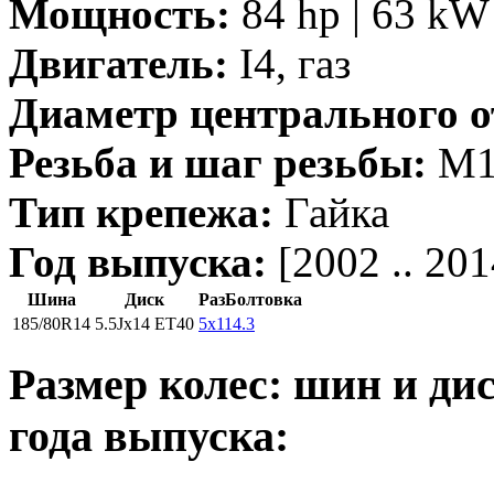
Мощность:
84 hp | 63 kW 
Двигатель:
I4, газ
Диаметр центрального о
Резьба и шаг резьбы:
M12
Тип крепежа:
Гайка
Год выпуска:
[2002 .. 201
Шина
Диск
РазБолтовка
185/80R14
5.5Jx14 ET40
5x114.3
Размер колес: шин и дис
года выпуска: