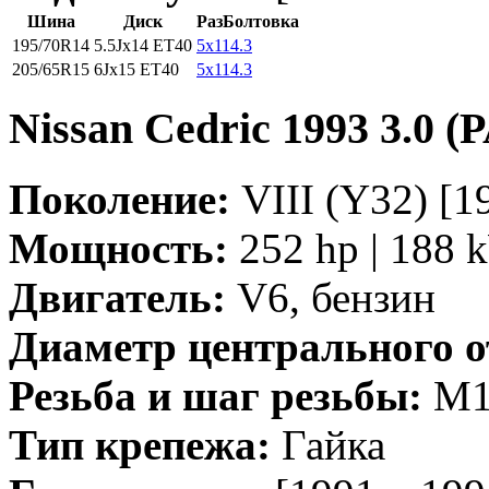
Шина
Диск
РазБолтовка
195/70R14
5.5Jx14 ET40
5x114.3
205/65R15
6Jx15 ET40
5x114.3
Nissan Cedric 1993 3.0 (
Поколение:
VIII (Y32) [19
Мощность:
252 hp | 188 
Двигатель:
V6, бензин
Диаметр центрального о
Резьба и шаг резьбы:
M12
Тип крепежа:
Гайка