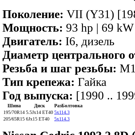
Поколение:
VII (Y31) [198
Мощность:
93 hp | 69 kW 
Двигатель:
I6, дизель
Диаметр центрального о
Резьба и шаг резьбы:
M12
Тип крепежа:
Гайка
Год выпуска:
[1990 .. 199
Шина
Диск
РазБолтовка
195/70R14
5.5Jx14 ET40
5x114.3
205/65R15
6Jx15 ET40
5x114.3