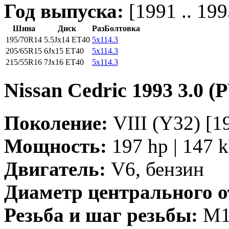
Год выпуска:
[1991 .. 199
Шина
Диск
РазБолтовка
195/70R14
5.5Jx14 ET40
5x114.3
205/65R15
6Jx15 ET40
5x114.3
215/55R16
7Jx16 ET40
5x114.3
Nissan Cedric 1993 3.0 (
Поколение:
VIII (Y32) [19
Мощность:
197 hp | 147 
Двигатель:
V6, бензин
Диаметр центрального о
Резьба и шаг резьбы:
M12