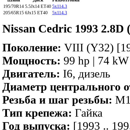
195/70R14
5.5Jx14 ET40
5x114.3
205/65R15
6Jx15 ET40
5x114.3
Nissan Cedric 1993 2.8D
Поколение:
VIII (Y32) [19
Мощность:
99 hp | 74 kW
Двигатель:
I6, дизель
Диаметр центрального о
Резьба и шаг резьбы:
M12
Тип крепежа:
Гайка
Год выпуска:
[1993 .. 199