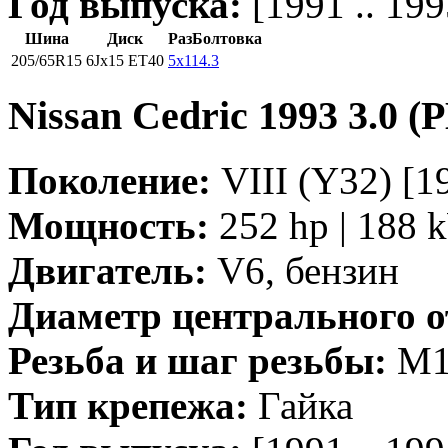
Год выпуска:
[1991 .. 199
Шина
Диск
РазБолтовка
205/65R15
6Jx15 ET40
5x114.3
Nissan Cedric 1993 3.0 (
Поколение:
VIII (Y32) [19
Мощность:
252 hp | 188 
Двигатель:
V6, бензин
Диаметр центрального о
Резьба и шаг резьбы:
M12
Тип крепежа:
Гайка