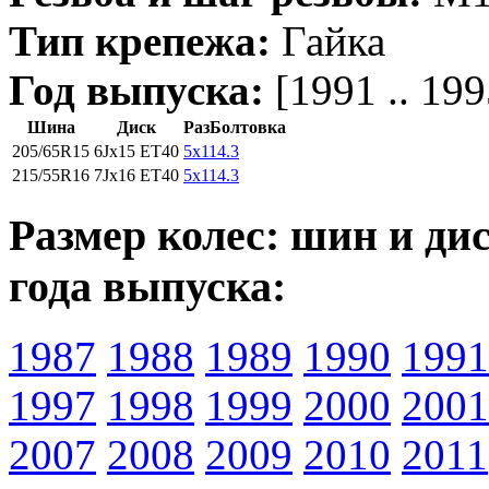
Тип крепежа:
Гайка
Год выпуска:
[1991 .. 199
Шина
Диск
РазБолтовка
205/65R15
6Jx15 ET40
5x114.3
215/55R16
7Jx16 ET40
5x114.3
Размер колес: шин и дис
года выпуска:
1987
1988
1989
1990
1991
1997
1998
1999
2000
2001
2007
2008
2009
2010
2011