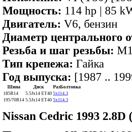
Мощность:
114 hp | 85 k
Двигатель:
V6, бензин
Диаметр центрального о
Резьба и шаг резьбы:
M12
Тип крепежа:
Гайка
Год выпуска:
[1987 .. 199
Шина
Диск
РазБолтовка
185R14
5.5Jx14 ET40
5x114.3
195/70R14
5.5Jx14 ET40
5x114.3
Nissan Cedric 1993 2.8D