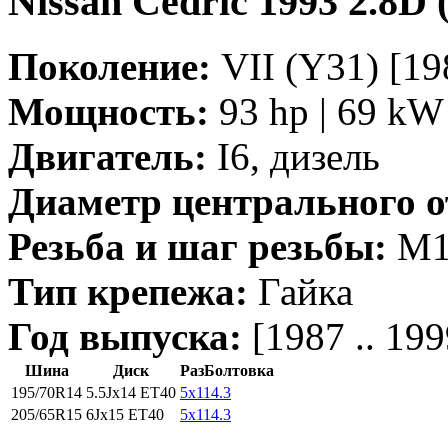
Nissan Cedric 1993 2.8D
Поколение:
VII (Y31) [198
Мощность:
93 hp | 69 kW 
Двигатель:
I6, дизель
Диаметр центрального о
Резьба и шаг резьбы:
M12
Тип крепежа:
Гайка
Год выпуска:
[1987 .. 199
Шина
Диск
РазБолтовка
195/70R14
5.5Jx14 ET40
5x114.3
205/65R15
6Jx15 ET40
5x114.3