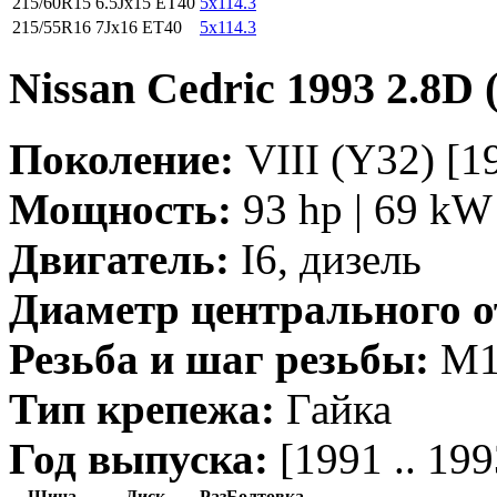
215/60R15
6.5Jx15 ET40
5x114.3
215/55R16
7Jx16 ET40
5x114.3
Nissan Cedric 1993 2.8D
Поколение:
VIII (Y32) [19
Мощность:
93 hp | 69 kW 
Двигатель:
I6, дизель
Диаметр центрального о
Резьба и шаг резьбы:
M12
Тип крепежа:
Гайка
Год выпуска:
[1991 .. 199
Шина
Диск
РазБолтовка