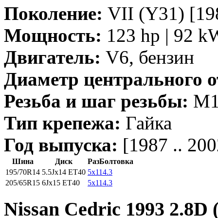
Поколение:
VII (Y31) [198
Мощность:
123 hp | 92 k
Двигатель:
V6, бензин
Диаметр центрального о
Резьба и шаг резьбы:
M12
Тип крепежа:
Гайка
Год выпуска:
[1987 .. 200
Шина
Диск
РазБолтовка
195/70R14
5.5Jx14 ET40
5x114.3
205/65R15
6Jx15 ET40
5x114.3
Nissan Cedric 1993 2.8D