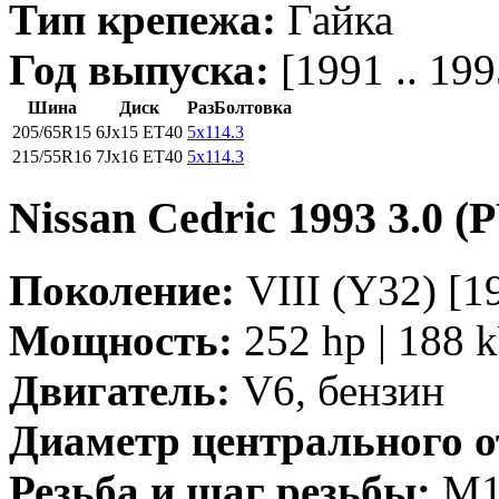
Тип крепежа:
Гайка
Год выпуска:
[1991 .. 199
Шина
Диск
РазБолтовка
205/65R15
6Jx15 ET40
5x114.3
215/55R16
7Jx16 ET40
5x114.3
Nissan Cedric 1993 3.0 (
Поколение:
VIII (Y32) [19
Мощность:
252 hp | 188 
Двигатель:
V6, бензин
Диаметр центрального о
Резьба и шаг резьбы:
M12