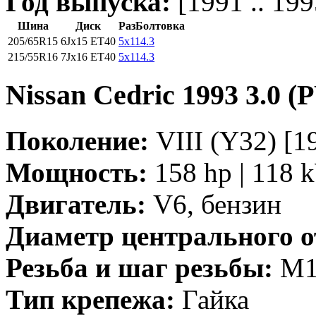
Год выпуска:
[1991 .. 199
Шина
Диск
РазБолтовка
205/65R15
6Jx15 ET40
5x114.3
215/55R16
7Jx16 ET40
5x114.3
Nissan Cedric 1993 3.0 (
Поколение:
VIII (Y32) [19
Мощность:
158 hp | 118 
Двигатель:
V6, бензин
Диаметр центрального о
Резьба и шаг резьбы:
M12
Тип крепежа:
Гайка