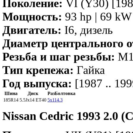
Поколение:
VI (Y30) [198
Мощность:
93 hp | 69 kW 
Двигатель:
I6, дизель
Диаметр центрального о
Резьба и шаг резьбы:
M12
Тип крепежа:
Гайка
Год выпуска:
[1987 .. 199
Шина
Диск
РазБолтовка
185R14
5.5Jx14 ET40
5x114.3
Nissan Cedric 1993 2.0 (