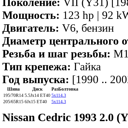
Поколение:
VII (Y31) [198
Мощность:
123 hp | 92 k
Двигатель:
V6, бензин
Диаметр центрального о
Резьба и шаг резьбы:
M12
Тип крепежа:
Гайка
Год выпуска:
[1990 .. 200
Шина
Диск
РазБолтовка
195/70R14
5.5Jx14 ET40
5x114.3
205/65R15
6Jx15 ET40
5x114.3
Nissan Cedric 1993 2.0 (