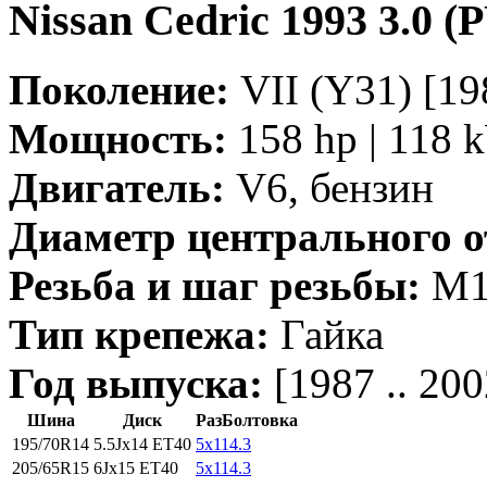
Nissan Cedric 1993 3.0 (
Поколение:
VII (Y31) [198
Мощность:
158 hp | 118 
Двигатель:
V6, бензин
Диаметр центрального о
Резьба и шаг резьбы:
M12
Тип крепежа:
Гайка
Год выпуска:
[1987 .. 200
Шина
Диск
РазБолтовка
195/70R14
5.5Jx14 ET40
5x114.3
205/65R15
6Jx15 ET40
5x114.3