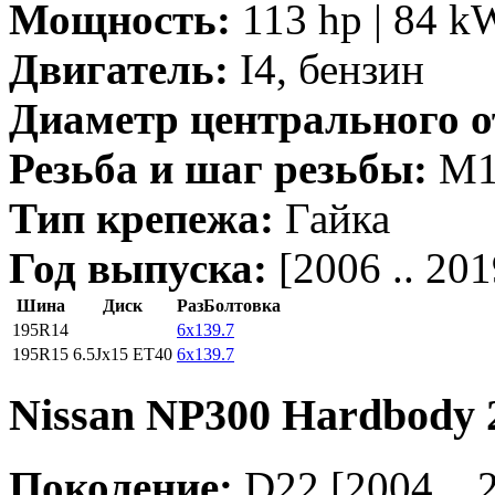
Мощность:
113 hp | 84 k
Двигатель:
I4, бензин
Диаметр центрального о
Резьба и шаг резьбы:
M12
Тип крепежа:
Гайка
Год выпуска:
[2006 .. 201
Шина
Диск
РазБолтовка
195R14
6x139.7
195R15
6.5Jx15 ET40
6x139.7
Nissan NP300 Hardbody 2
Поколение:
D22 [2004 .. 