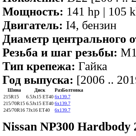
Мощность:
141 hp | 105 
Двигатель:
I4, бензин
Диаметр центрального о
Резьба и шаг резьбы:
M12
Тип крепежа:
Гайка
Год выпуска:
[2006 .. 201
Шина
Диск
РазБолтовка
215R15
6.5Jx15 ET40
6x139.7
215/70R15
6.5Jx15 ET40
6x139.7
245/70R16
7Jx16 ET40
6x139.7
Nissan NP300 Hardbody 2