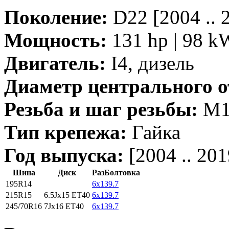
Поколение:
D22 [2004 .. 
Мощность:
131 hp | 98 k
Двигатель:
I4, дизель
Диаметр центрального о
Резьба и шаг резьбы:
M12
Тип крепежа:
Гайка
Год выпуска:
[2004 .. 201
Шина
Диск
РазБолтовка
195R14
6x139.7
215R15
6.5Jx15 ET40
6x139.7
245/70R16
7Jx16 ET40
6x139.7