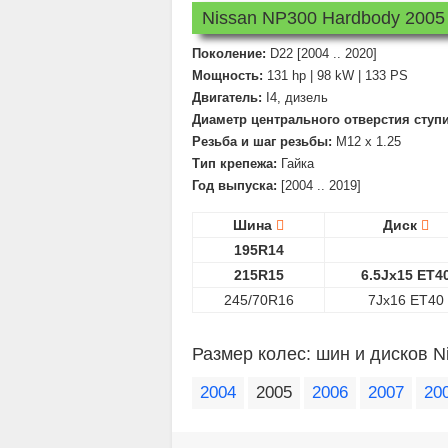
Nissan NP300 Hardbody 2005 
Поколение:
D22 [2004 .. 2020]
Мощность:
131 hp | 98 kW | 133 PS
Двигатель:
I4, дизель
Диаметр центрального отверстия ступ
Резьба и шаг резьбы:
M12 x 1.25
Тип крепежа:
Гайка
Год выпуска:
[2004 .. 2019]
Шина
Диск
195R14
215R15
6.5Jx15 ET4
245/70R16
7Jx16 ET40
Размер колес: шин и дисков N
2004
2005
2006
2007
20