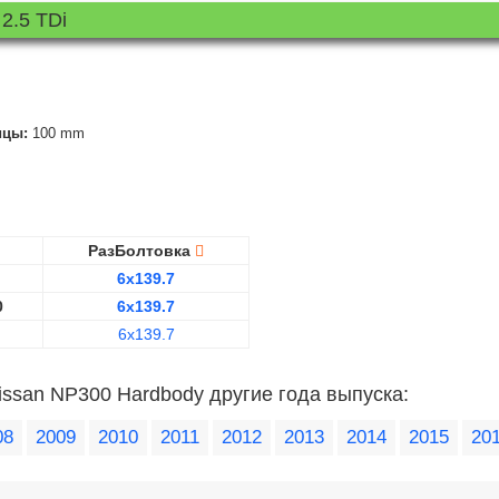
2.5 TDi
ицы:
100 mm
РазБолтовка
6x139.7
0
6x139.7
6x139.7
issan NP300 Hardbody другие года выпуска:
08
2009
2010
2011
2012
2013
2014
2015
20