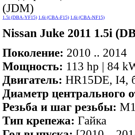
(JDM)
1.5i (DBA-YF15)
1.6i (CBA-F15)
1.6i (CBA-NF15)
Nissan Juke 2011 1.5i (
Поколение:
2010 .. 2014
Мощность:
113 hp | 84 k
Двигатель:
HR15DE, I4, 
Диаметр центрального о
Резьба и шаг резьбы:
M12
Тип крепежа:
Гайка
Год выпуска:
[2010 .. 201