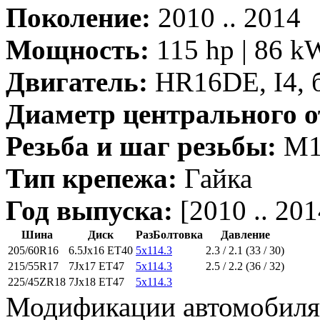
Поколение:
2010 .. 2014
Мощность:
115 hp | 86 k
Двигатель:
HR16DE, I4, 
Диаметр центрального о
Резьба и шаг резьбы:
M12
Тип крепежа:
Гайка
Год выпуска:
[2010 .. 201
Шина
Диск
РазБолтовка
Давление
205/60R16
6.5Jx16 ET40
5x114.3
2.3 / 2.1 (33 / 30)
215/55R17
7Jx17 ET47
5x114.3
2.5 / 2.2 (36 / 32)
225/45ZR18
7Jx18 ET47
5x114.3
Модификации автомобиля J