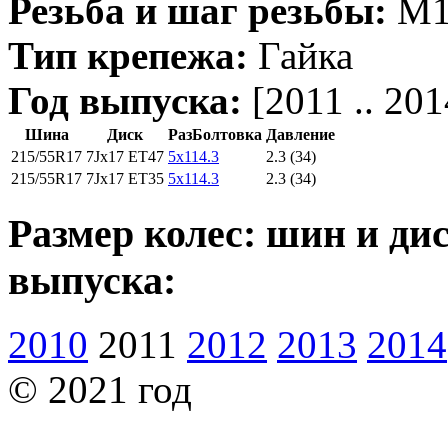
Резьба и шаг резьбы:
M12
Тип крепежа:
Гайка
Год выпуска:
[2011 .. 201
Шина
Диск
РазБолтовка
Давление
215/55R17
7Jx17 ET47
5x114.3
2.3 (34)
215/55R17
7Jx17 ET35
5x114.3
2.3 (34)
Размер колес: шин и дис
выпуска:
2010
2011
2012
2013
2014
© 2021 год