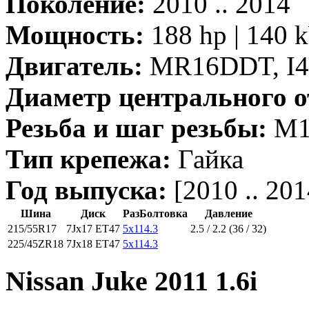
Поколение:
2010 .. 2014
Мощность:
188 hp | 140 
Двигатель:
MR16DDT, I4,
Диаметр центрального о
Резьба и шаг резьбы:
M12
Тип крепежа:
Гайка
Год выпуска:
[2010 .. 201
Шина
Диск
РазБолтовка
Давление
215/55R17
7Jx17 ET47
5x114.3
2.5 / 2.2 (36 / 32)
225/45ZR18
7Jx18 ET47
5x114.3
Nissan Juke 2011 1.6i