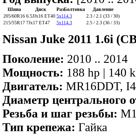
Шина
Диск
РазБолтовка
Давление
205/60R16
6.5JJx16 ET40
5x114.3
2.3 / 2.1 (33 / 30)
215/55R17
7Jx17 ET47
5x114.3
2.5 / 2.3 (36 / 33)
Nissan Juke 2011 1.6i (C
Поколение:
2010 .. 2014
Мощность:
188 hp | 140 
Двигатель:
MR16DDT, I4,
Диаметр центрального о
Резьба и шаг резьбы:
M12
Тип крепежа:
Гайка