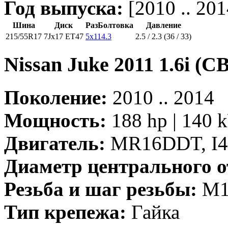
Год выпуска:
[2010 .. 201
Шина
Диск
РазБолтовка
Давление
215/55R17
7Jx17 ET47
5x114.3
2.5 / 2.3 (36 / 33)
Nissan Juke 2011 1.6i (
Поколение:
2010 .. 2014
Мощность:
188 hp | 140 
Двигатель:
MR16DDT, I4,
Диаметр центрального о
Резьба и шаг резьбы:
M12
Тип крепежа:
Гайка