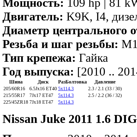
Мощность:
109 hp | 81 k
Двигатель:
K9K, I4, дизе
Диаметр центрального о
Резьба и шаг резьбы:
M12
Тип крепежа:
Гайка
Год выпуска:
[2010 .. 201
Шина
Диск
РазБолтовка
Давление
205/60R16
6.5Jx16 ET40
5x114.3
2.3 / 2.1 (33 / 30)
215/55R17
7Jx17 ET47
5x114.3
2.5 / 2.2 (36 / 32)
225/45ZR18
7Jx18 ET47
5x114.3
Nissan Juke 2011 1.6 DI