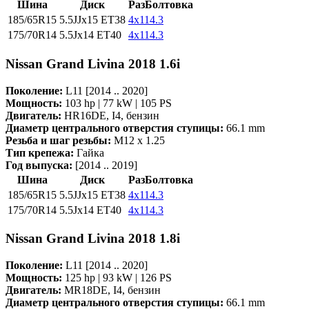
Шина
Диск
РазБолтовка
185/65R15
5.5JJx15 ET38
4x114.3
175/70R14
5.5Jx14 ET40
4x114.3
Nissan Grand Livina 2018 1.6i
Поколение:
L11 [2014 .. 2020]
Мощность:
103 hp | 77 kW | 105 PS
Двигатель:
HR16DE, I4, бензин
Диаметр центрального отверстия ступицы:
66.1 mm
Резьба и шаг резьбы:
M12 x 1.25
Тип крепежа:
Гайка
Год выпуска:
[2014 .. 2019]
Шина
Диск
РазБолтовка
185/65R15
5.5JJx15 ET38
4x114.3
175/70R14
5.5Jx14 ET40
4x114.3
Nissan Grand Livina 2018 1.8i
Поколение:
L11 [2014 .. 2020]
Мощность:
125 hp | 93 kW | 126 PS
Двигатель:
MR18DE, I4, бензин
Диаметр центрального отверстия ступицы:
66.1 mm