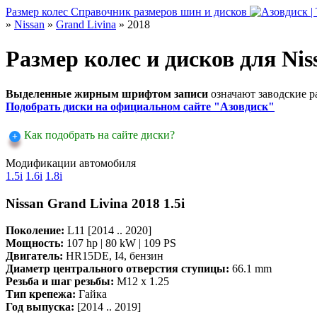
Размер колес
Справочник размеров шин и дисков
»
Nissan
»
Grand Livina
» 2018
Размер колес и дисков для Nis
Выделенные жирным шрифтом записи
означают заводские 
Подобрать диски на официальном сайте "Азовдиск"
Как подобрать на сайте диски?
Модификации автомобиля
1.5i
1.6i
1.8i
Nissan Grand Livina 2018 1.5i
Поколение:
L11 [2014 .. 2020]
Мощность:
107 hp | 80 kW | 109 PS
Двигатель:
HR15DE, I4, бензин
Диаметр центрального отверстия ступицы:
66.1 mm
Резьба и шаг резьбы:
M12 x 1.25
Тип крепежа:
Гайка
Год выпуска:
[2014 .. 2019]