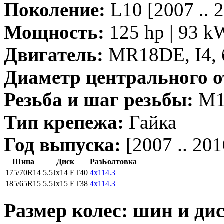
Поколение:
L10 [2007 .. 
Мощность:
125 hp | 93 k
Двигатель:
MR18DE, I4, 
Диаметр центрального о
Резьба и шаг резьбы:
M12
Тип крепежа:
Гайка
Год выпуска:
[2007 .. 201
Шина
Диск
РазБолтовка
175/70R14
5.5Jx14 ET40
4x114.3
185/65R15
5.5Jx15 ET38
4x114.3
Размер колес: шин и дис