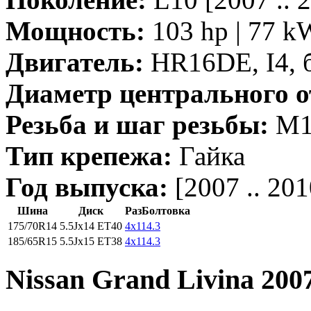
Мощность:
103 hp | 77 k
Двигатель:
HR16DE, I4, 
Диаметр центрального о
Резьба и шаг резьбы:
M12
Тип крепежа:
Гайка
Год выпуска:
[2007 .. 201
Шина
Диск
РазБолтовка
175/70R14
5.5Jx14 ET40
4x114.3
185/65R15
5.5Jx15 ET38
4x114.3
Nissan Grand Livina 2007