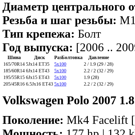
Диаметр центрального о
Резьба и шаг резьбы:
M14
Тип крепежа:
Болт
Год выпуска:
[2006 .. 200
Шина
Диск
РазБолтовка
Давление
165/70R14
5Jx14 ET35
5x100
2 / 1.9 (29 / 28)
185/60R14
6Jx14 ET43
5x100
2.2 / 2 (32 / 29)
195/55R15
6Jx15 ET43
5x100
1.9 (28)
205/45R16
6.5Jx16 ET43
5x100
2.2 / 2 (32 / 29)
Volkswagen Polo 2007 1.
Поколение:
Mk4 Facelift [
Мощность:
177 hp | 132 