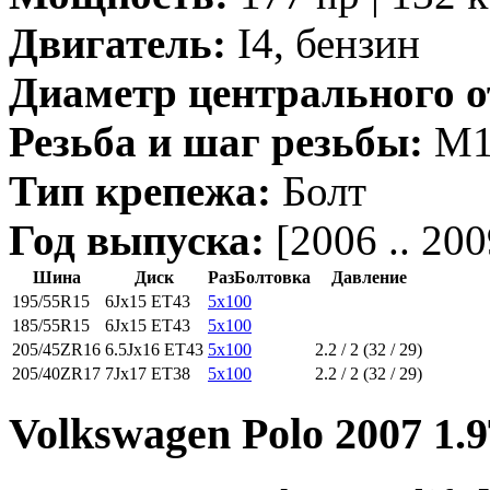
Двигатель:
I4, бензин
Диаметр центрального о
Резьба и шаг резьбы:
M14
Тип крепежа:
Болт
Год выпуска:
[2006 .. 200
Шина
Диск
РазБолтовка
Давление
195/55R15
6Jx15 ET43
5x100
185/55R15
6Jx15 ET43
5x100
205/45ZR16
6.5Jx16 ET43
5x100
2.2 / 2 (32 / 29)
205/40ZR17
7Jx17 ET38
5x100
2.2 / 2 (32 / 29)
Volkswagen Polo 2007 1.