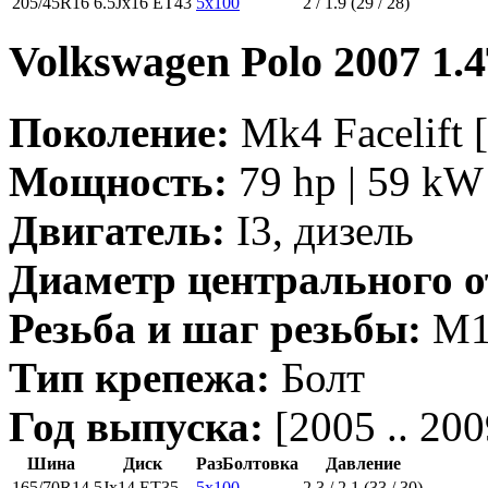
205/45R16
6.5Jx16 ET43
5x100
2 / 1.9 (29 / 28)
Volkswagen Polo 2007 1.
Поколение:
Mk4 Facelift [
Мощность:
79 hp | 59 kW 
Двигатель:
I3, дизель
Диаметр центрального о
Резьба и шаг резьбы:
M14
Тип крепежа:
Болт
Год выпуска:
[2005 .. 200
Шина
Диск
РазБолтовка
Давление
165/70R14
5Jx14 ET35
5x100
2.3 / 2.1 (33 / 30)