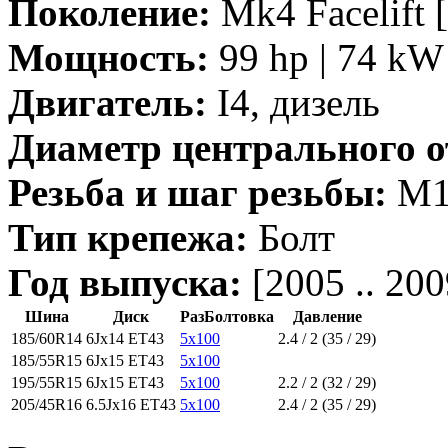
Поколение:
Mk4 Facelift [
Мощность:
99 hp | 74 kW
Двигатель:
I4, дизель
Диаметр центрального о
Резьба и шаг резьбы:
M14
Тип крепежа:
Болт
Год выпуска:
[2005 .. 200
Шина
Диск
РазБолтовка
Давление
185/60R14
6Jx14 ET43
5x100
2.4 / 2 (35 / 29)
185/55R15
6Jx15 ET43
5x100
195/55R15
6Jx15 ET43
5x100
2.2 / 2 (32 / 29)
205/45R16
6.5Jx16 ET43
5x100
2.4 / 2 (35 / 29)