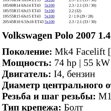
185/60R14
6Jx14 ET43
5x100
2.3 / 2.1 (33 / 30)
185/55R15
6Jx15 ET43
5x100
2.2 (32)
195/55R15
6Jx15 ET43
5x100
2 / 1.9 (29 / 28)
205/45R16
6.5Jx16 ET43
5x100
2.3 / 2.1 (33 / 30)
Volkswagen Polo 2007 1.4
Поколение:
Mk4 Facelift [
Мощность:
74 hp | 55 kW 
Двигатель:
I4, бензин
Диаметр центрального о
Резьба и шаг резьбы:
M14
Тип крепежа:
Болт