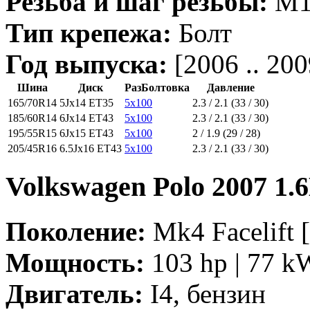
Резьба и шаг резьбы:
M14
Тип крепежа:
Болт
Год выпуска:
[2006 .. 200
Шина
Диск
РазБолтовка
Давление
165/70R14
5Jx14 ET35
5x100
2.3 / 2.1 (33 / 30)
185/60R14
6Jx14 ET43
5x100
2.3 / 2.1 (33 / 30)
195/55R15
6Jx15 ET43
5x100
2 / 1.9 (29 / 28)
205/45R16
6.5Jx16 ET43
5x100
2.3 / 2.1 (33 / 30)
Volkswagen Polo 2007 1.
Поколение:
Mk4 Facelift [
Мощность:
103 hp | 77 k
Двигатель:
I4, бензин