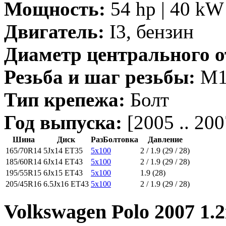
Мощность:
54 hp | 40 kW 
Двигатель:
I3, бензин
Диаметр центрального о
Резьба и шаг резьбы:
M14
Тип крепежа:
Болт
Год выпуска:
[2005 .. 200
Шина
Диск
РазБолтовка
Давление
165/70R14
5Jx14 ET35
5x100
2 / 1.9 (29 / 28)
185/60R14
6Jx14 ET43
5x100
2 / 1.9 (29 / 28)
195/55R15
6Jx15 ET43
5x100
1.9 (28)
205/45R16
6.5Jx16 ET43
5x100
2 / 1.9 (29 / 28)
Volkswagen Polo 2007 1.2