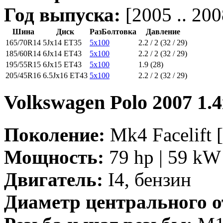
Год выпуска:
[2005 .. 200
Шина
Диск
РазБолтовка
Давление
165/70R14
5Jx14 ET35
5x100
2.2 / 2 (32 / 29)
185/60R14
6Jx14 ET43
5x100
2.2 / 2 (32 / 29)
195/55R15
6Jx15 ET43
5x100
1.9 (28)
205/45R16
6.5Jx16 ET43
5x100
2.2 / 2 (32 / 29)
Volkswagen Polo 2007 1.4
Поколение:
Mk4 Facelift [
Мощность:
79 hp | 59 kW 
Двигатель:
I4, бензин
Диаметр центрального о