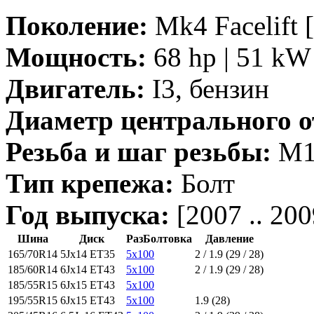
Поколение:
Mk4 Facelift [
Мощность:
68 hp | 51 kW 
Двигатель:
I3, бензин
Диаметр центрального о
Резьба и шаг резьбы:
M14
Тип крепежа:
Болт
Год выпуска:
[2007 .. 200
Шина
Диск
РазБолтовка
Давление
165/70R14
5Jx14 ET35
5x100
2 / 1.9 (29 / 28)
185/60R14
6Jx14 ET43
5x100
2 / 1.9 (29 / 28)
185/55R15
6Jx15 ET43
5x100
195/55R15
6Jx15 ET43
5x100
1.9 (28)