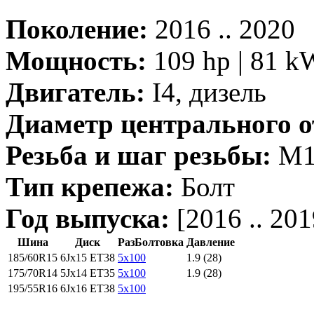
Поколение:
2016 .. 2020
Мощность:
109 hp | 81 k
Двигатель:
I4, дизель
Диаметр центрального о
Резьба и шаг резьбы:
M14
Тип крепежа:
Болт
Год выпуска:
[2016 .. 201
Шина
Диск
РазБолтовка
Давление
185/60R15
6Jx15 ET38
5x100
1.9 (28)
175/70R14
5Jx14 ET35
5x100
1.9 (28)
195/55R16
6Jx16 ET38
5x100