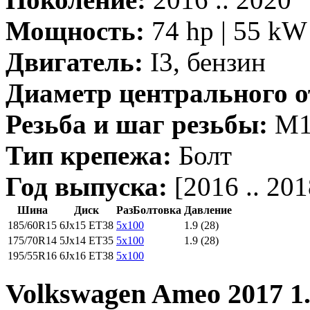
Мощность:
74 hp | 55 kW 
Двигатель:
I3, бензин
Диаметр центрального о
Резьба и шаг резьбы:
M14
Тип крепежа:
Болт
Год выпуска:
[2016 .. 201
Шина
Диск
РазБолтовка
Давление
185/60R15
6Jx15 ET38
5x100
1.9 (28)
175/70R14
5Jx14 ET35
5x100
1.9 (28)
195/55R16
6Jx16 ET38
5x100
Volkswagen Ameo 2017 1