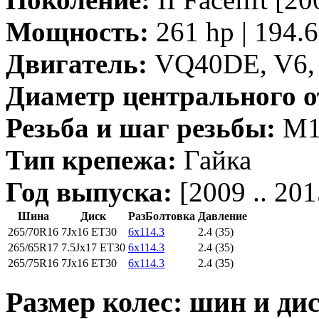
Мощность:
261 hp | 194.
Двигатель:
VQ40DE, V6, 
Диаметр центрального о
Резьба и шаг резьбы:
M12
Тип крепежа:
Гайка
Год выпуска:
[2009 .. 201
Шина
Диск
РазБолтовка
Давление
265/70R16
7Jx16 ET30
6x114.3
2.4 (35)
265/65R17
7.5Jx17 ET30
6x114.3
2.4 (35)
265/75R16
7Jx16 ET30
6x114.3
2.4 (35)
Размер колес: шин и дис