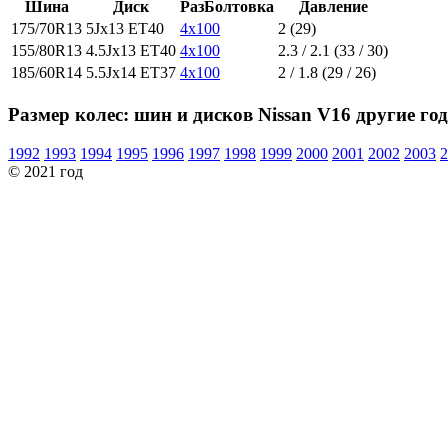
Шина
Диск
РазБолтовка
Давление
175/70R13
5Jx13 ET40
4x100
2 (29)
155/80R13
4.5Jx13 ET40
4x100
2.3 / 2.1 (33 / 30)
185/60R14
5.5Jx14 ET37
4x100
2 / 1.8 (29 / 26)
Размер колес: шин и дисков Nissan V16 другие го
1992
1993
1994
1995
1996
1997
1998
1999
2000
2001
2002
2003
2
© 2021 год