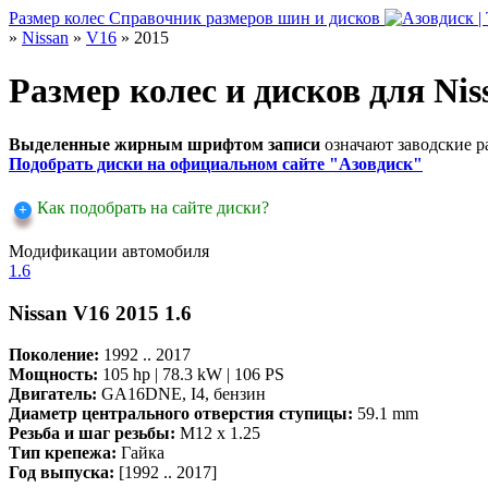
Размер колес
Справочник размеров шин и дисков
»
Nissan
»
V16
» 2015
Размер колес и дисков для Nis
Выделенные жирным шрифтом записи
означают заводские 
Подобрать диски на официальном сайте "Азовдиск"
Как подобрать на сайте диски?
Модификации автомобиля
1.6
Nissan V16 2015 1.6
Поколение:
1992 .. 2017
Мощность:
105 hp | 78.3 kW | 106 PS
Двигатель:
GA16DNE, I4, бензин
Диаметр центрального отверстия ступицы:
59.1 mm
Резьба и шаг резьбы:
M12 x 1.25
Тип крепежа:
Гайка
Год выпуска:
[1992 .. 2017]