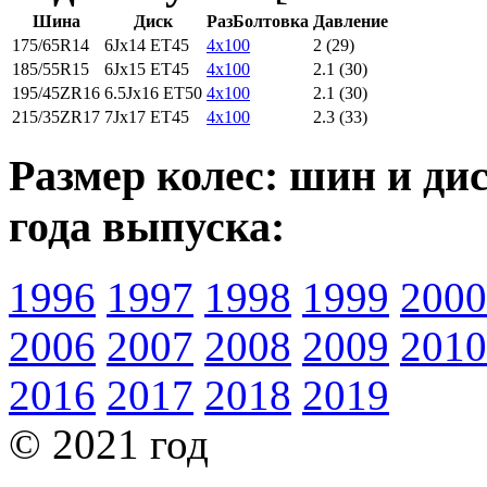
Шина
Диск
РазБолтовка
Давление
175/65R14
6Jx14 ET45
4x100
2 (29)
185/55R15
6Jx15 ET45
4x100
2.1 (30)
195/45ZR16
6.5Jx16 ET50
4x100
2.1 (30)
215/35ZR17
7Jx17 ET45
4x100
2.3 (33)
Размер колес: шин и ди
года выпуска:
1996
1997
1998
1999
2000
2006
2007
2008
2009
2010
2016
2017
2018
2019
© 2021 год