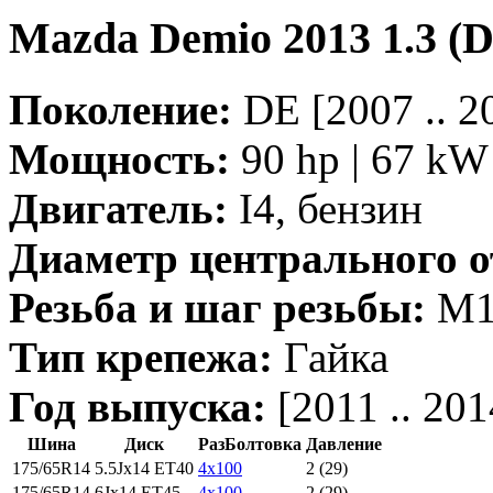
Mazda Demio 2013 1.3 
Поколение:
DE [2007 .. 2
Мощность:
90 hp | 67 kW 
Двигатель:
I4, бензин
Диаметр центрального о
Резьба и шаг резьбы:
M12
Тип крепежа:
Гайка
Год выпуска:
[2011 .. 201
Шина
Диск
РазБолтовка
Давление
175/65R14
5.5Jx14 ET40
4x100
2 (29)
175/65R14
6Jx14 ET45
4x100
2 (29)