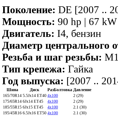
Поколение:
DE [2007 .. 2
Мощность:
90 hp | 67 kW 
Двигатель:
I4, бензин
Диаметр центрального о
Резьба и шаг резьбы:
M12
Тип крепежа:
Гайка
Год выпуска:
[2007 .. 201
Шина
Диск
РазБолтовка
Давление
165/70R14
5.5Jx14 ET40
4x100
2 (29)
175/65R14
6Jx14 ET45
4x100
2 (29)
185/55R15
6Jx15 ET45
4x100
2.1 (30)
195/45R16
6.5Jx16 ET50
4x100
2.1 (30)