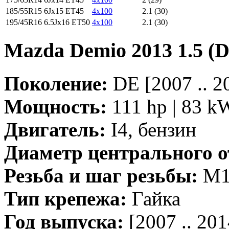
185/55R15
6Jx15 ET45
4x100
2.1 (30)
195/45R16
6.5Jx16 ET50
4x100
2.1 (30)
Mazda Demio 2013 1.5 
Поколение:
DE [2007 .. 2
Мощность:
111 hp | 83 k
Двигатель:
I4, бензин
Диаметр центрального о
Резьба и шаг резьбы:
M12
Тип крепежа:
Гайка
Год выпуска:
[2007 .. 201