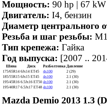
Мощность:
90 hp | 67 kW 
Двигатель:
I4, бензин
Диаметр центрального о
Резьба и шаг резьбы:
M12
Тип крепежа:
Гайка
Год выпуска:
[2007 .. 201
Шина
Диск
РазБолтовка
Давление
175/65R14
6Jx14 ET45
4x100
2 (29)
185/55R15
6Jx15 ET45
4x100
2.1 (30)
195/45R16
6.5Jx16 ET50
4x100
2.1 (30)
195/40R17
6.5Jx17 ET48
4x100
2.1 (30)
Mazda Demio 2013 1.3 