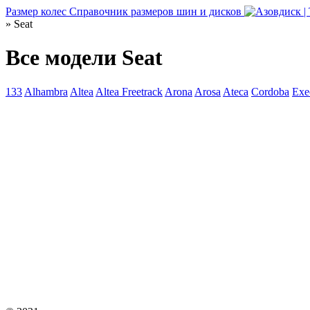
Размер колес
Справочник размеров шин и дисков
» Seat
Все модели Seat
133
Alhambra
Altea
Altea Freetrack
Arona
Arosa
Ateca
Cordoba
Exe