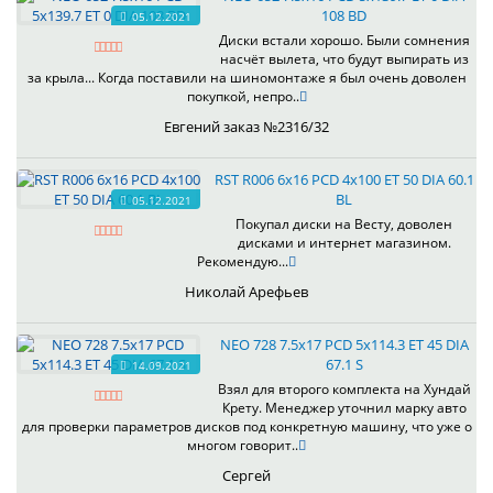
108 BD
05.12.2021
Диски встали хорошо. Были сомнения
насчёт вылета, что будут выпирать из
за крыла... Когда поставили на шиномонтаже я был очень доволен
покупкой, непро..
Евгений заказ №2316/32
RST R006 6x16 PCD 4x100 ET 50 DIA 60.1
BL
05.12.2021
Покупал диски на Весту, доволен
дисками и интернет магазином.
Рекомендую...
Николай Арефьев
NEO 728 7.5x17 PCD 5x114.3 ET 45 DIA
67.1 S
14.09.2021
Взял для второго комплекта на Хундай
Крету. Менеджер уточнил марку авто
для проверки параметров дисков под конкретную машину, что уже о
многом говорит..
Сергей