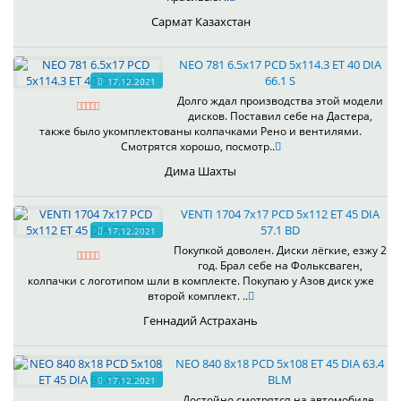
Сармат Казахстан
NEO 781 6.5x17 PCD 5x114.3 ET 40 DIA
66.1 S
17.12.2021
Долго ждал производства этой модели
дисков. Поставил себе на Дастера,
также было укомплектованы колпачками Рено и вентилями.
Смотрятся хорошо, посмотр..
Дима Шахты
VENTI 1704 7x17 PCD 5x112 ET 45 DIA
57.1 BD
17.12.2021
Покупкой доволен. Диски лёгкие, езжу 2
год. Брал себе на Фольксваген,
колпачки с логотипом шли в комплекте. Покупаю у Азов диск уже
второй комплект. ..
Геннадий Астрахань
NEO 840 8x18 PCD 5x108 ET 45 DIA 63.4
BLM
17.12.2021
Достойно смотрятся на автомобиле.