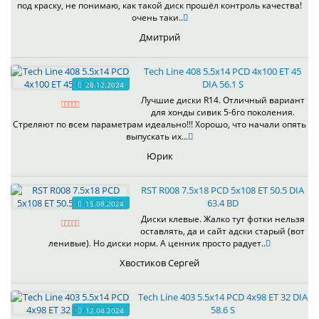
под краску, не понимаю, как такой диск прошёл контроль качества!
очень таки..
Дмитрий
Tech Line 408 5.5x14 PCD 4x100 ET 45
DIA 56.1 S
28.12.2024
Лучшие диски R14. Отличный вариант
для хонды сивик 5-6го поколения.
Стреляют по всем параметрам идеально!!! Хорошо, что начали опять
выпускать их...
Юрик
RST R008 7.5x18 PCD 5x108 ET 50.5 DIA
63.4 BD
15.08.2024
Диски клевые. Жалко тут фотки нельзя
оставлять, да и сайт адски старый (вот
ленивые). Но диски норм. А ценник просто радует..
Хвостиков Сергей
Tech Line 403 5.5x14 PCD 4x98 ET 32 DIA
58.6 S
12.04.2024