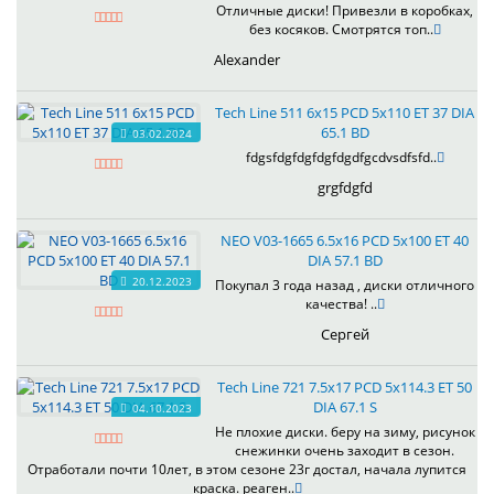
Отличные диски! Привезли в коробках,
без косяков. Смотрятся топ..
Alexander
Tech Line 511 6x15 PCD 5x110 ET 37 DIA
65.1 BD
03.02.2024
fdgsfdgfdgfdgfdgdfgcdvsdfsfd..
grgfdgfd
NEO V03-1665 6.5x16 PCD 5x100 ET 40
DIA 57.1 BD
20.12.2023
Покупал 3 года назад , диски отличного
качества! ..
Сергей
Tech Line 721 7.5x17 PCD 5x114.3 ET 50
DIA 67.1 S
04.10.2023
Не плохие диски. беру на зиму, рисунок
снежинки очень заходит в сезон.
Отработали почти 10лет, в этом сезоне 23г достал, начала лупится
краска. реаген..