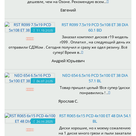
дешевле, чем на Озоне. Рекомендую всем...
Евгений
RST R099 7.5x19 PCD 5x108 ET 38 DIA
60.1 BD
11.10.2025
Заказал комплект дисков r19 модель
r099 . Оплатил , на следующий день их
отправили СДЭКом . Сегодня получил и сразу же одел резину. Всё
супер! Время в..
Андрей Юрьевич
NEO 654 6.5x16 PCD 5x100 ET 38 DIA
57.1 BL
06.07.2025
Товар пришел целый !Все супер !диски
понравились ! ..
Ярослав С.
RST R065 6x15 PCD 4x100 ET 48 DIA 54.1
BL
26.06.2025
Диски хорошие, но к моему сожалению
на 1 диске много грязи и пыли закатали