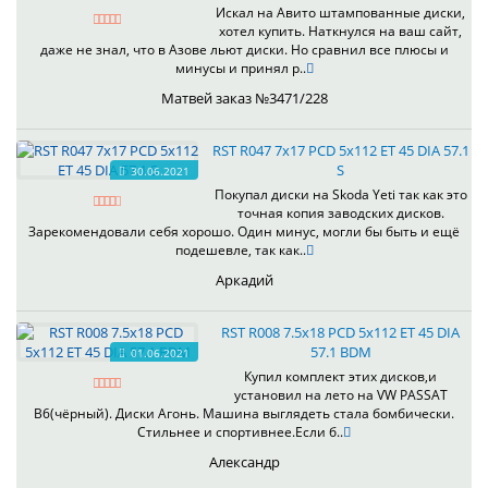
Искал на Авито штампованные диски,
хотел купить. Наткнулся на ваш сайт,
даже не знал, что в Азове льют диски. Но сравнил все плюсы и
минусы и принял р..
Матвей заказ №3471/228
RST R047 7x17 PCD 5x112 ET 45 DIA 57.1
S
30.06.2021
Покупал диски на Skoda Yeti так как это
точная копия заводских дисков.
Зарекомендовали себя хорошо. Один минус, могли бы быть и ещё
подешевле, так как..
Аркадий
RST R008 7.5x18 PCD 5x112 ET 45 DIA
57.1 BDM
01.06.2021
Купил комплект этих дисков,и
установил на лето на VW PASSAT
B6(чёрный). Диски Агонь. Машина выглядеть стала бомбически.
Стильнее и спортивнее.Если б..
Александр