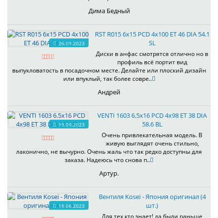
Дима Бедный
RST R015 6x15 PCD 4x100 ET 46 DIA 54.1
SL
26.09.2023
Диски в анфас смотрятся отлично но в
профиль всё портит вид
выпукловатость в посадочном месте. Делайте или плоский дизайн
или впуклый, так более совре..
Андрей
VENTI 1603 6.5x16 PCD 4x98 ET 38 DIA
58.6 BL
19.09.2023
Очень привлекательная модель. В
живую выглядят очень стильно,
лаконично, не вычурно. Очень жаль что так редко доступны для
заказа. Надеюсь что снова п..
Артур.
Вентиля Kosei - Япония оригинал (4
шт.)
18.06.2023
Для тех кто знает! да были раньше