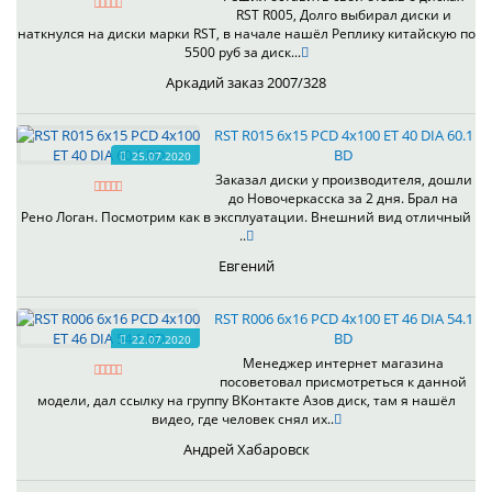
RST R005, Долго выбирал диски и
наткнулся на диски марки RST, в начале нашёл Реплику китайскую по
5500 руб за диск...
Аркадий заказ 2007/328
RST R015 6x15 PCD 4x100 ET 40 DIA 60.1
BD
25.07.2020
Заказал диски у производителя, дошли
до Новочеркасска за 2 дня. Брал на
Рено Логан. Посмотрим как в эксплуатации. Внешний вид отличный
..
Евгений
RST R006 6x16 PCD 4x100 ET 46 DIA 54.1
BD
22.07.2020
Менеджер интернет магазина
посоветовал присмотреться к данной
модели, дал ссылку на группу ВКонтакте Азов диск, там я нашёл
видео, где человек снял их..
Андрей Хабаровск