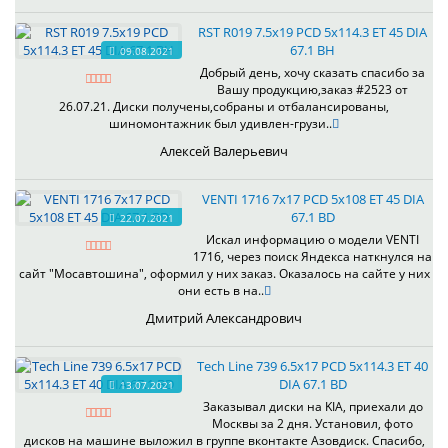
RST R019 7.5x19 PCD 5x114.3 ET 45 DIA
67.1 BH
09.08.2021
Добрый день, хочу сказать спасибо за
Вашу продукцию,заказ #2523 от
26.07.21. Диски получены,собраны и отбалансированы,
шиномонтажник был удивлен-грузи..
Алексей Валерьевич
VENTI 1716 7x17 PCD 5x108 ET 45 DIA
67.1 BD
22.07.2021
Искал информацию о модели VENTI
1716, через поиск Яндекса наткнулся на
сайт "Мосавтошина", оформил у них заказ. Оказалось на сайте у них
они есть в на..
Дмитрий Александрович
Tech Line 739 6.5x17 PCD 5x114.3 ET 40
DIA 67.1 BD
13.07.2021
Заказывал диски на KIA, приехали до
Москвы за 2 дня. Установил, фото
дисков на машине выложил в группе вконтакте Азовдиск. Спасибо,