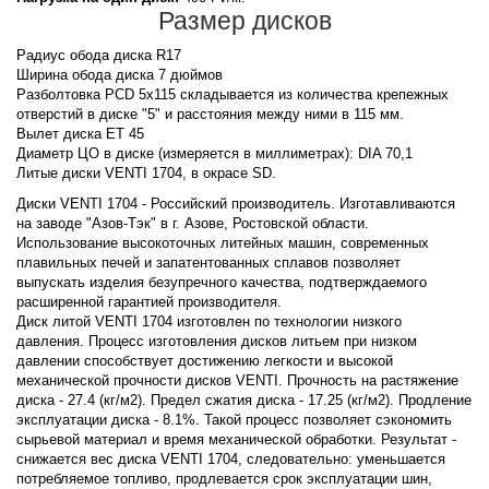
Размер дисков
Радиус обода диска R17
Ширина обода диска 7 дюймов
Разболтовка PCD 5x115 складывается из количества крепежных
отверстий в диске "5" и расстояния между ними в 115 мм.
Вылет диска ET 45
Диаметр ЦО в диске (измеряется в миллиметрах): DIA 70,1
Литые диски VENTI 1704, в окрасе SD.
Диски VENTI 1704 - Российский производитель. Изготавливаются
на заводе "Азов-Тэк" в г. Азове, Ростовской области.
Использование высокоточных литейных машин, современных
плавильных печей и запатентованных сплавов позволяет
выпускать изделия безупречного качества, подтверждаемого
расширенной гарантией производителя.
Диск литой VENTI 1704 изготовлен по технологии низкого
давления. Процесс изготовления дисков литьем при низком
давлении способствует достижению легкости и высокой
механической прочности дисков VENTI. Прочность на растяжение
диска - 27.4 (кг/м2). Предел сжатия диска - 17.25 (кг/м2). Продление
эксплуатации диска - 8.1%. Такой процесс позволяет сэкономить
сырьевой материал и время механической обработки. Результат -
снижается вес диска VENTI 1704, следовательно: уменьшается
потребляемое топливо, продлевается срок эксплуатации шин,