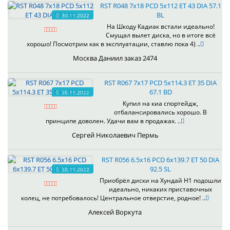
RST R048 7x18 PCD 5x112 ET 43 DIA 57.1
BL
30.11.2022
На Шкоду Кадиак встали идеально!
Смущал вылет диска, но в итоге всё
хорошо! Посмотрим как в эксплуатации, ставлю пока 4) ..
Москва Даниил заказ 2474
RST R067 7x17 PCD 5x114.3 ET 35 DIA
67.1 BD
30.11.2022
Купил на киа спортейдж,
отбалансировались хорошо. В
принципе доволен. Удачи вам в продажах. ..
Сергей Николаевич Пермь
RST R056 6.5x16 PCD 6x139.7 ET 50 DIA
92.5 SL
30.11.2022
Приобрёл диски на Хундай H1 подошли
идеально, никаких приставочных
колец, не потребовалось! Центральное отверстие, родное! ..
Алексей Воркута