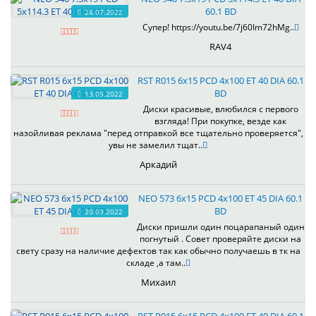
60.1 BD
24.07.2022
Супер! https://youtu.be/7j60Im72hMg..
RAV4
RST R015 6x15 PCD 4x100 ET 40 DIA 60.1
BD
13.05.2022
Диски красивые, влюбился с первого
взгляда! При покупке, везде как
назойливая реклама "перед отправкой все тщательно проверяется",
увы не замелил тщат..
Аркадий
NEO 573 6x15 PCD 4x100 ET 45 DIA 60.1
BD
20.03.2022
Диски пришли один поцарапаный один
погнутый . Совет проверяйте диски на
свету сразу на наличие дефектов так как обычно получаешь в тк на
складе ,а там..
Михаил