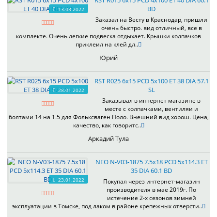
RST R015 6x15 PCD 4x100 ET 40 DIA 60.1
BD
13.03.2022
Заказал на Весту в Краснодар, пришли
очень быстро. вид отличный, все в
комплекте. Очень легкие подвеска отдыхает. Крышки колпачков
приклеил на клей дл..
Юрий
RST R025 6x15 PCD 5x100 ET 38 DIA 57.1
SL
28.01.2022
Заказывал в интернет магазине в
месте с колпачками, вентиляи и
болтами 14 на 1.5 для Фольксваген Поло. Внешний вид хорош. Цена,
качество, как говоритс..
Аркадий Тула
NEO N-V03-1875 7.5x18 PCD 5x114.3 ET
35 DIA 60.1 BD
23.01.2022
Покупал через интернет-магазин
производителя в мае 2019г. По
истечение 2-х сезонов зимней
эксплуатации в Томске, под лаком в районе крепежных отверсти..