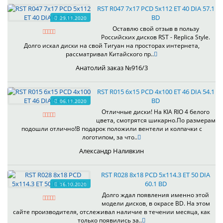
RST R047 7x17 PCD 5x112 ET 40 DIA 57.1
BD
29.11.2020
Оставлю свой отзыв в пользу
Российских дисков RST - Replica Style.
Долго искал диски на свой Тигуан на просторах интернета,
рассматривал Китайского пр..
Анатолий заказ №916/3
RST R015 6x15 PCD 4x100 ET 46 DIA 54.1
BD
06.11.2020
Отличные диски! На KIA RIO 4 белого
цвета, смотрятся шикарно.По размерам
подошли отлично!В подарок положили вентели и колпачки с
логотипом, за что..
Александр Наливкин
RST R028 8x18 PCD 5x114.3 ET 50 DIA
60.1 BD
16.10.2020
Долго ждал появления именно этой
модели дисков, в окрасе BD. На этом
сайте производителя, отслеживал наличие в течении месяца, как
только появились за..