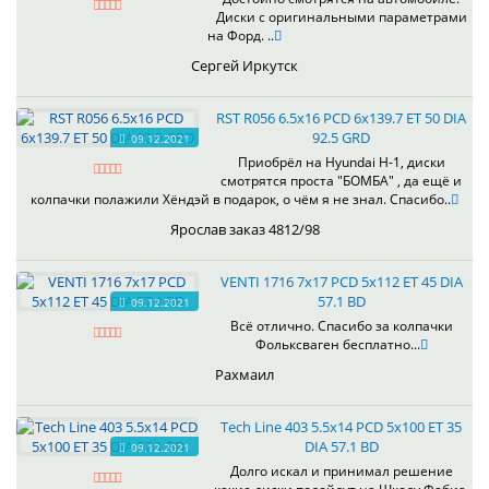
Диски с оригинальными параметрами
на Форд. ..
Сергей Иркутск
RST R056 6.5x16 PCD 6x139.7 ET 50 DIA
92.5 GRD
09.12.2021
Приобрёл на Hyundai H-1, диски
смотрятся проста "БОМБА" , да ещё и
колпачки полажили Хёндэй в подарок, о чём я не знал. Спасибо..
Ярослав заказ 4812/98
VENTI 1716 7x17 PCD 5x112 ET 45 DIA
57.1 BD
09.12.2021
Всё отлично. Спасибо за колпачки
Фольксваген бесплатно...
Рахмаил
Tech Line 403 5.5x14 PCD 5x100 ET 35
DIA 57.1 BD
09.12.2021
Долго искал и принимал решение