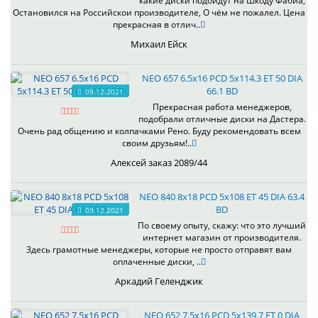
какие диски подойдут на Шкоду Фабиа,
Остановился на Российскои производителе, О чём не пожалел. Цена
прекрасная в отлич..
Михаил Ейск
NEO 657 6.5x16 PCD 5x114.3 ET 50 DIA
66.1 BD
09.12.2021
Прекрасная работа менеджеров,
подобрали отличные диски на Дастера.
Очень рад общению и колпачками Рено. Буду рекомендовать всем
своим друзьям!..
Алексей заказ 2089/44
NEO 840 8x18 PCD 5x108 ET 45 DIA 63.4
BD
09.12.2021
По своему опыту, скажу: что это лучший
интернет магазин от производителя.
Здесь грамотные менеджеры, которые не просто отправят вам
оплаченные диски, ..
Аркадий Геленджик
NEO 652 7.5x16 PCD 5x139.7 ET 0 DIA