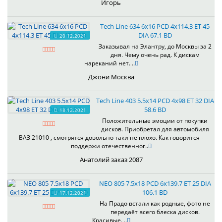
Игорь
Tech Line 634 6x16 PCD 4x114.3 ET 45
DIA 67.1 BD
20.12.2021
Заказывал на Элантру, до Москвы за 2
дня. Чему очень рад. К дискам
нареканий нет. ..
Джони Москва
Tech Line 403 5.5x14 PCD 4x98 ET 32 DIA
58.6 BD
18.12.2021
Положительные эмоции от покупки
дисков. Приобретал для автомобиля
ВАЗ 21010 , смотрятся довольно таки не плохо. Как говорится -
поддержи отечественног..
Анатолий заказ 2087
NEO 805 7.5x18 PCD 6x139.7 ET 25 DIA
106.1 BD
17.12.2021
На Прадо встали как родные, фото не
передаёт всего блеска дисков.
Красивые. ..