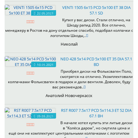
VENTI 1505 6x15 PCD 5x100 ET 38 DIA
57.1 SD
22.05.2021
Купил у вас диски. Стали отлично, на
Шкоду рапид 2020. Все отлично,
менеджеру в Ростов на дону отдельное спасибо, подобрал колпачки с
логотипом Шкоды,..
Николай
NEO 428 5x14 PCD 5x100 ET 35 DIA 57.1
BD
10.05.2021
Приобрел диски на Фольксваген Поло,
смотрятся на отлично. Укомплектовали
колпачками Фольксваген в подарок и дали вентиля. Доволен, буду
вас рекомендов..
Анатолий Новочеркасск
RST R007 7.5x17 PCD 5x114.3 ET 52 DIA
67.1 BH
09.05.2021
В начале хотел купить эти литые диски
в "Колёса даром", но смутила цена и
ещё они не комплектуют центральными колпачками с логотипом