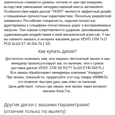
значительно снижается уровень толчков от шин при вождении,
вследствие уменьшения неподрессоренной массы автомобиля.
Особенностями марки дисков "VENTI" являются эффектный дизайн
и повышенные прочностные характеристики. Поскольку разработкой
занимались Российские специалисты, изделия полностью
адаптированы к специфике отечественных дорог и воспринимаемых
нагрузок. Они хорошо сопротивляются ударным, разламывающим,
сдавливающим воздействиям и иной механической агрессии. У нас
вы сможете заказать в интернет магазине диски VENTI 1704 7x17
PCD 5x115 ET 45 DIA 70.1 SD
Как купить диски?
Достаточно позвонить нам, или заказать бесплатный звонок и наш
менеджер проконсультирует вас по наличию, или о сроках
доставка дисков VENTI 1704 SD R17*7 5x115 ET45 DIA70,1
Все заказы обрабатывают менеджеры компании "Азовдиск".
При звонке, пожалуйста, продиктуйте этот код товара 106888-01,
это позволит быстрее дать нам ответ по наличию.
Цена действует, только при заказе, или звонке через интернет
магазин Азов-Тэк .
Другие диски с вашими параметрами!
(отличие только по вылету)