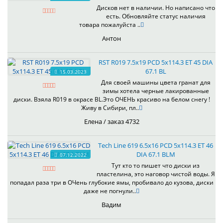
Дисков нет в наличии. Но написано что
есть. Обновляйте статус наличия
товара пожалуйста ..
Антон
RST R019 7.5x19 PCD 5x114.3 ET 45 DIA
67.1 BL
15.03.2023
Для своей машины цвета гранат для
зимы хотела черные лакированные
диски. Взяла R019 в окрасе BL.Это ОЧЕНЬ красиво на белом снегу !
Живу в Сибири, пл..
Елена / заказ 4732
Tech Line 619 6.5x16 PCD 5x114.3 ET 46
DIA 67.1 BLM
07.12.2022
Тут кто то пишет что диски из
пластелина, это наговор чистой воды. Я
попадал раза три в ОЧень глубокие ямы, пробивало до кузова, диски
даже не погнули..
Вадим