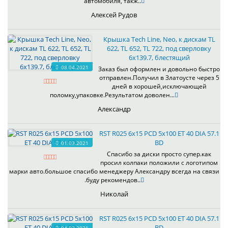
автомобиля, такж..
Алексей Рудов
Крышка Tech Line, Neo, к дискам TL
622, TL 652, TL 722, под сверловку
6х139.7, блестящий
08.04.2021
Заказ был оформлен и довольно быстро
отправлен.Получил в Златоусте через 5
дней в хорошей,исключающей
поломку,упаковке.Результатом доволен...
Александр
RST R025 6x15 PCD 5x100 ET 40 DIA 57.1
BD
01.03.2021
Спасибо за диски просто супер.как
просил колпаки положили с логотипом
марки авто.большое спасибо менеджеру Александру всегда на связи
.буду рекомендов..
Николай
RST R025 6x15 PCD 5x100 ET 40 DIA 57.1
BD