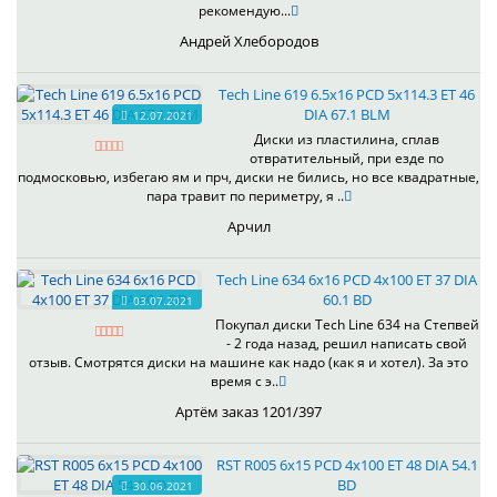
рекомендую...
Андрей Хлебородов
Tech Line 619 6.5x16 PCD 5x114.3 ET 46
DIA 67.1 BLM
12.07.2021
Диски из пластилина, сплав
отвратительный, при езде по
подмосковью, избегаю ям и прч, диски не бились, но все квадратные,
пара травит по периметру, я ..
Арчил
Tech Line 634 6x16 PCD 4x100 ET 37 DIA
60.1 BD
03.07.2021
Покупал диски Tech Line 634 на Степвей
- 2 года назад, решил написать свой
отзыв. Смотрятся диски на машине как надо (как я и хотел). За это
время с э..
Артём заказ 1201/397
RST R005 6x15 PCD 4x100 ET 48 DIA 54.1
BD
30.06.2021