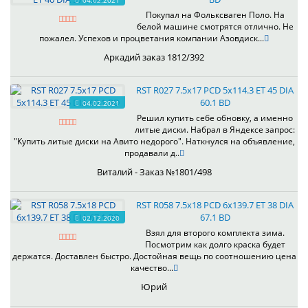
04.02.2021
Покупал на Фольксваген Поло. На
белой машине смотрятся отлично. Не
пожалел. Успехов и процветания компании Азовдиск...
Аркадий заказ 1812/392
RST R027 7.5x17 PCD 5x114.3 ET 45 DIA
60.1 BD
04.02.2021
Решил купить себе обновку, а именно
литые диски. Набрал в Яндексе запрос:
"Купить литые диски на Авито недорого". Наткнулся на объявление,
продавали д..
Виталий - Заказ №1801/498
RST R058 7.5x18 PCD 6x139.7 ET 38 DIA
67.1 BD
02.12.2020
Взял для второго комплекта зима.
Посмотрим как долго краска будет
держатся. Доставлен быстро. Достойная вещь по соотношению цена
качество...
Юрий