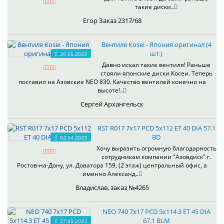
такие диски..
Егор Заказ 2317/68
Вентиля Kosei - Япония оригинал (4
шт.)
20.05.2023
Давно искал такие вентиля! Раньше
стояли японские диски Косеи. Теперь
поставил на Азовские NEO 830. Качество вентилей конечно на
высоте!..
Сергей Архангельск
RST R017 7x17 PCD 5x112 ET 40 DIA 57.1
BD
02.04.2023
Хочу выразить огромную благодарность
сотрудникам компании "Азовдиск" г.
Ростов-на-Дону, ул. Доватора 159, (2 этаж) центральный офис, а
именно Александ..
Владислав, заказ №4265
NEO 740 7x17 PCD 5x114.3 ET 45 DIA
67.1 BLM
27.03.2023