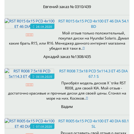
Евгений заказ № 0310/439
RST R015 6x15 PCD 4x100 ET 46 DIA 54.1
BD
28.08.2020
Мой отзыв только положительный,
покупал диски на Hyundai Solaris. Думал
какие брать R15, или R16. Менеджер данного интернет магазина
убедил всё таки в..
Аркадий заказ №1308/435
RST R008 7.5x18 PCD 5x114.3 ET 45 DIA
67.1 S
08.08.2020
Приобрёл модель дисков X`trike RST
R008, для своей KIA. Мой отзыв -
достаточно красивые и прочные диски для своей цены. Сгонял на
море на них. Косяков..
Вадим
RST R005 6x15 PCD 4x100 ET 40 DIA 60.1
SL
07.08.2020
Решил оставить свой отзыв о дисках