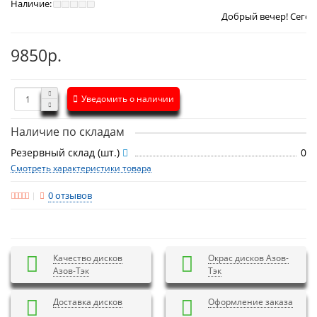
Наличие:
Добрый вечер! Сегодня
Суббота 8
9850р.
Уведомить о наличии
Наличие по складам
Резервный склад (шт.)
0
Смотреть характеристики товара
0 отзывов
Качество дисков
Окрас дисков Азов-
Азов-Тэк
Тэк
Доставка дисков
Оформление заказа