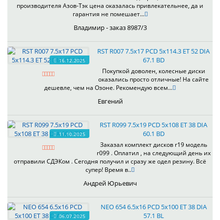
производителя Азов-Тэк цена оказалась привлекательнее, да и
гарантия не помешает...
Владимир - заказ 8987/3
RST R007 7.5x17 PCD 5x114.3 ET 52 DIA
67.1 BD
16.12.2025
Покупкой доволен, колесные диски
оказались просто отличные! На сайте
дешевле, чем на Озоне. Рекомендую всем...
Евгений
RST R099 7.5x19 PCD 5x108 ET 38 DIA
60.1 BD
11.10.2025
Заказал комплект дисков r19 модель
r099 . Оплатил , на следующий день их
отправили СДЭКом . Сегодня получил и сразу же одел резину. Всё
супер! Время в..
Андрей Юрьевич
NEO 654 6.5x16 PCD 5x100 ET 38 DIA
57.1 BL
06.07.2025