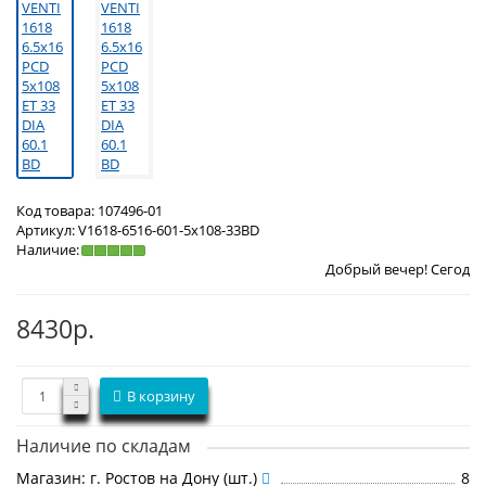
Код товара:
107496-01
Артикул:
V1618-6516-601-5x108-33BD
Наличие:
Добрый вечер! Сегодня
Четверг 6 ав
8430р.
В корзину
Наличие по складам
Магазин: г. Ростов на Дону (шт.)
8