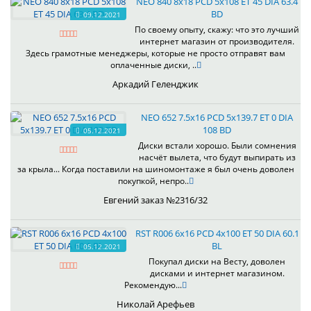
NEO 840 8x18 PCD 5x108 ET 45 DIA 63.4
BD
09.12.2021
По своему опыту, скажу: что это лучший
интернет магазин от производителя.
Здесь грамотные менеджеры, которые не просто отправят вам
оплаченные диски, ..
Аркадий Геленджик
NEO 652 7.5x16 PCD 5x139.7 ET 0 DIA
108 BD
05.12.2021
Диски встали хорошо. Были сомнения
насчёт вылета, что будут выпирать из
за крыла... Когда поставили на шиномонтаже я был очень доволен
покупкой, непро..
Евгений заказ №2316/32
RST R006 6x16 PCD 4x100 ET 50 DIA 60.1
BL
05.12.2021
Покупал диски на Весту, доволен
дисками и интернет магазином.
Рекомендую...
Николай Арефьев