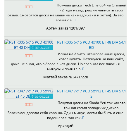
Покупал диски Tech Line 634 на Степвей
- 2 года назад, решил написать свой
отзыв. Смотрятся диски на машине как надо (как я и хотел). За это
время с э..
Артём заказ 1201/397
RST R005 6x15 PCD 4x100 ET 48 DIA 54.1
BD
30.06.2021
Искал на Авито штампованные диски,
хотел купить. Наткнулся на ваш сайт,
даже не знал, что в Азове льют диски. Но сравнил все плюсы и
минусы и принял р..
Матвей заказ №3471/228
RST R047 7x17 PCD 5x112 ET 45 DIA 57.1
S
30.06.2021
Покупал диски на Skoda Yeti так как это
точная копия заводских дисков.
Зарекомендовали себя хорошо. Один минус, могли бы быть и ещё
подешевле, так как..
Аркадий