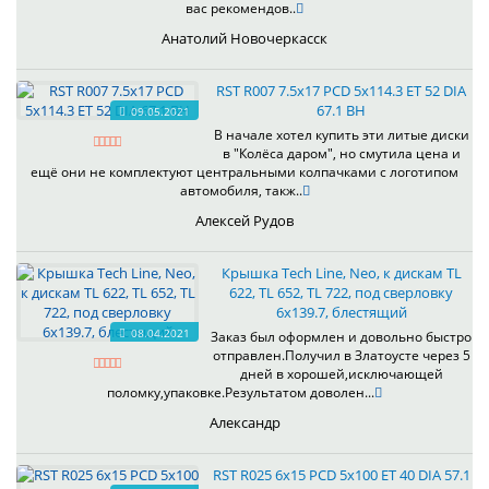
вас рекомендов..
Анатолий Новочеркасск
RST R007 7.5x17 PCD 5x114.3 ET 52 DIA
67.1 BH
09.05.2021
В начале хотел купить эти литые диски
в "Колёса даром", но смутила цена и
ещё они не комплектуют центральными колпачками с логотипом
автомобиля, такж..
Алексей Рудов
Крышка Tech Line, Neo, к дискам TL
622, TL 652, TL 722, под сверловку
6х139.7, блестящий
08.04.2021
Заказ был оформлен и довольно быстро
отправлен.Получил в Златоусте через 5
дней в хорошей,исключающей
поломку,упаковке.Результатом доволен...
Александр
RST R025 6x15 PCD 5x100 ET 40 DIA 57.1