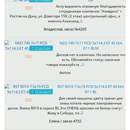
02.04.2023
Хочу выразить огромную благодарность
сотрудникам компании "Азовдиск" г.
Ростов-на-Дону, ул. Доватора 159, (2 этаж) центральный офис, а
именно Александ..
Владислав, заказ №4265
NEO 740 7x17 PCD 5x114.3 ET 45 DIA
67.1 BLM
27.03.2023
Дисков нет в наличии. Но написано что
есть. Обновляйте статус наличия
товара пожалуйста ..
Антон
RST R019 7.5x19 PCD 5x114.3 ET 45 DIA
67.1 BL
15.03.2023
Для своей машины цвета гранат для
зимы хотела черные лакированные
диски. Взяла R019 в окрасе BL.Это ОЧЕНЬ красиво на белом снегу !
Живу в Сибири, пл..
Елена / заказ 4732