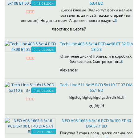
63.4 BD
15.08.2024
Диски клевые. Жалко тут фотки нельзя
оставлять, да и сайт адски старый (вот
ленивые). Но диски норм. А ценник просто радует..
Хвостиков Сергей
Tech Line 403 5.5x14 PCD 4x98 ET 32 DIA
58.6 S
12.04.2024
Отличные диски! Привезли в коробках,
без косяков. Смотрятся топ..
Alexander
Tech Line 511 6x15 PCD 5x110 ET 37 DIA
65.1 BD
03.02.2024
fdgsfdgfdgfdgfdgdfgcdvsdfsfd..
grgfdgfd
NEO V03-1665 6.5x16 PCD 5x100 ET 40
DIA 57.1 BD
20.12.2023
Покупал 3 года назад , диски отличного