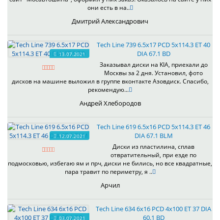
они есть в на..
Дмитрий Александрович
Tech Line 739 6.5x17 PCD 5x114.3 ET 40
DIA 67.1 BD
13.07.2021
Заказывал диски на KIA, приехали до
Москвы за 2 дня. Установил, фото
дисков на машине выложил в группе вконтакте Азовдиск. Спасибо,
рекомендую...
Андрей Хлебородов
Tech Line 619 6.5x16 PCD 5x114.3 ET 46
DIA 67.1 BLM
12.07.2021
Диски из пластилина, сплав
отвратительный, при езде по
подмосковью, избегаю ям и прч, диски не бились, но все квадратные,
пара травит по периметру, я ..
Арчил
Tech Line 634 6x16 PCD 4x100 ET 37 DIA
60.1 BD
03.07.2021