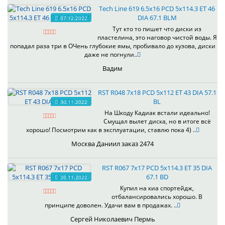
Tech Line 619 6.5x16 PCD 5x114.3 ET 46
DIA 67.1 BLM
07.12.2022
Тут кто то пишет что диски из
пластелина, это наговор чистой воды. Я
попадал раза три в ОЧень глубокие ямы, пробивало до кузова, диски
даже не погнули..
Вадим
RST R048 7x18 PCD 5x112 ET 43 DIA 57.1
BL
30.11.2022
На Шкоду Кадиак встали идеально!
Смущал вылет диска, но в итоге всё
хорошо! Посмотрим как в эксплуатации, ставлю пока 4) ..
Москва Даниил заказ 2474
RST R067 7x17 PCD 5x114.3 ET 35 DIA
67.1 BD
30.11.2022
Купил на киа спортейдж,
отбалансировались хорошо. В
принципе доволен. Удачи вам в продажах. ..
Сергей Николаевич Пермь