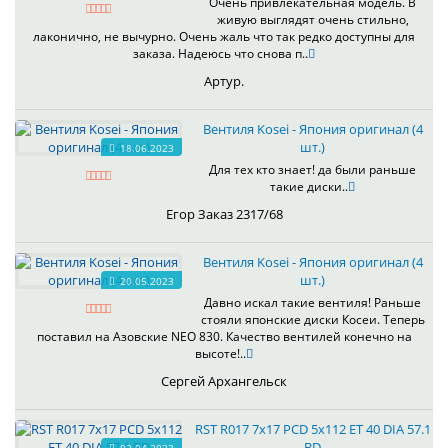
Очень привлекательная модель. В
живую выглядят очень стильно,
лаконично, не вычурно. Очень жаль что так редко доступны для
заказа. Надеюсь что снова п..
Артур.
Вентиля Kosei - Япония оригинал (4
шт.)
18.06.2023
Для тех кто знает! да были раньше
такие диски..
Егор Заказ 2317/68
Вентиля Kosei - Япония оригинал (4
шт.)
20.05.2023
Давно искал такие вентиля! Раньше
стояли японские диски Косеи. Теперь
поставил на Азовские NEO 830. Качество вентилей конечно на
высоте!..
Сергей Архангельск
RST R017 7x17 PCD 5x112 ET 40 DIA 57.1
BD