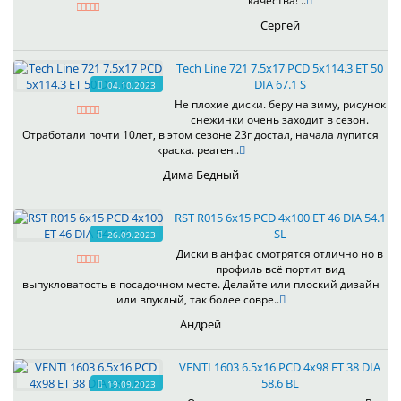
качества! ..
Сергей
Tech Line 721 7.5x17 PCD 5x114.3 ET 50
DIA 67.1 S
04.10.2023
Не плохие диски. беру на зиму, рисунок
снежинки очень заходит в сезон.
Отработали почти 10лет, в этом сезоне 23г достал, начала лупится
краска. реаген..
Дима Бедный
RST R015 6x15 PCD 4x100 ET 46 DIA 54.1
SL
26.09.2023
Диски в анфас смотрятся отлично но в
профиль всё портит вид
выпукловатость в посадочном месте. Делайте или плоский дизайн
или впуклый, так более совре..
Андрей
VENTI 1603 6.5x16 PCD 4x98 ET 38 DIA
58.6 BL
19.09.2023