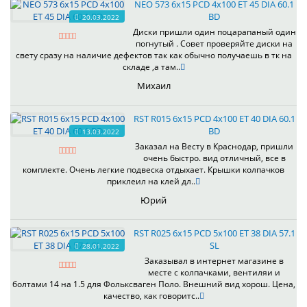
NEO 573 6x15 PCD 4x100 ET 45 DIA 60.1
BD
20.03.2022
Диски пришли один поцарапаный один
погнутый . Совет проверяйте диски на
свету сразу на наличие дефектов так как обычно получаешь в тк на
складе ,а там..
Михаил
RST R015 6x15 PCD 4x100 ET 40 DIA 60.1
BD
13.03.2022
Заказал на Весту в Краснодар, пришли
очень быстро. вид отличный, все в
комплекте. Очень легкие подвеска отдыхает. Крышки колпачков
приклеил на клей дл..
Юрий
RST R025 6x15 PCD 5x100 ET 38 DIA 57.1
SL
28.01.2022
Заказывал в интернет магазине в
месте с колпачками, вентиляи и
болтами 14 на 1.5 для Фольксваген Поло. Внешний вид хорош. Цена,
качество, как говоритс..