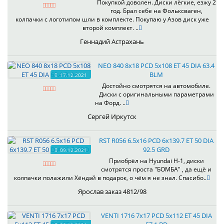
Покупкой доволен. Диски лёгкие, езжу 2
год. Брал себе на Фольксваген,
колпачки с логотипом шли в комплекте. Покупаю у Азов диск уже
второй комплект. ..
Геннадий Астрахань
NEO 840 8x18 PCD 5x108 ET 45 DIA 63.4
BLM
17.12.2021
Достойно смотрятся на автомобиле.
Диски с оригинальными параметрами
на Форд. ..
Сергей Иркутск
RST R056 6.5x16 PCD 6x139.7 ET 50 DIA
92.5 GRD
09.12.2021
Приобрёл на Hyundai H-1, диски
смотрятся проста "БОМБА" , да ещё и
колпачки полажили Хёндэй в подарок, о чём я не знал. Спасибо..
Ярослав заказ 4812/98
VENTI 1716 7x17 PCD 5x112 ET 45 DIA