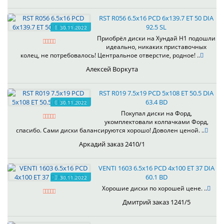
RST R056 6.5x16 PCD 6x139.7 ET 50 DIA
92.5 SL
30.11.2022
Приобрёл диски на Хундай H1 подошли
идеально, никаких приставочных
колец, не потребовалось! Центральное отверстие, родное! ..
Алексей Воркута
RST R019 7.5x19 PCD 5x108 ET 50.5 DIA
63.4 BD
30.11.2022
Покупал диски на Форд,
укомплектовали колпачками Форд,
спасибо. Сами диски балансируются хорошо! Доволен ценой. ..
Аркадий заказ 2410/1
VENTI 1603 6.5x16 PCD 4x100 ET 37 DIA
60.1 BD
30.11.2022
Хорошие диски по хорошей цене. ..
Дмитрий заказ 1241/5