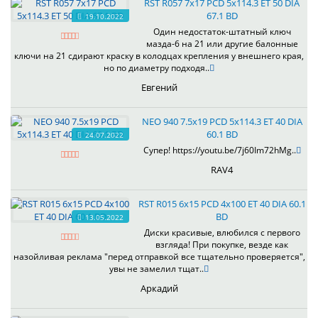
RST R057 7x17 PCD 5x114.3 ET 50 DIA
67.1 BD
19.10.2022
Один недостаток-штатный ключ
мазда-6 на 21 или другие балонные
ключи на 21 сдирают краску в колодцах крепления у внешнего края,
но по диаметру подходя..
Евгений
NEO 940 7.5x19 PCD 5x114.3 ET 40 DIA
60.1 BD
24.07.2022
Супер! https://youtu.be/7j60Im72hMg..
RAV4
RST R015 6x15 PCD 4x100 ET 40 DIA 60.1
BD
13.05.2022
Диски красивые, влюбился с первого
взгляда! При покупке, везде как
назойливая реклама "перед отправкой все тщательно проверяется",
увы не замелил тщат..
Аркадий