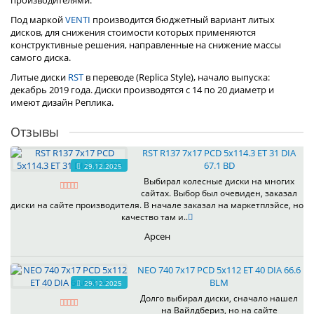
производителями.
Под маркой
VENTI
производится бюджетный вариант литых
дисков, для снижения стоимости которых применяются
конструктивные решения, направленные на снижение массы
самого диска.
Литые диски
RST
в переводе (Replica Style), начало выпуска:
декабрь 2019 года. Диски производятся с 14 по 20 диаметр и
имеют дизайн Реплика.
Отзывы
RST R137 7x17 PCD 5x114.3 ET 31 DIA
67.1 BD
29.12.2025
Выбирал колесные диски на многих
сайтах. Выбор был очевиден, заказал
диски на сайте производителя. В начале заказал на маркетплэйсе, но
качество там и..
Арсен
NEO 740 7x17 PCD 5x112 ET 40 DIA 66.6
BLM
29.12.2025
Долго выбирал диски, сначало нашел
на Вайлдбериз, но на сайте