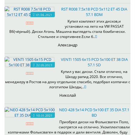
RST R008 7.5x18 PCD 5x112 ET 45 DIA
57.1 BDM
01.06.2021
Купил комплект этих дисков,и
установил на лето на VW PASSAT
B6(чёрный). Диски Агонь. Машина выглядеть стала бомбически.
Стильнее и спортивнее.Если б..
Александр
VENTI 1505 6x15 PCD 5x100 ET 38 DIA
57.1 SD
22.05.2021
Купил у вас диски. Стали отлично, на
Шкоду рапид 2020. Все отлично,
менеджеру в Ростов на дону отдельное спасибо, подобрал колпачки с
логотипом Шкоды,..
Николай
NEO 428 5x14 PCD 5x100 ET 35 DIA 57.1
BD
10.05.2021
Приобрел диски на Фольксваген Поло,
смотрятся на отлично. Укомплектовали
колпачками Фольксваген в подарок и дали вентиля. Доволен, буду