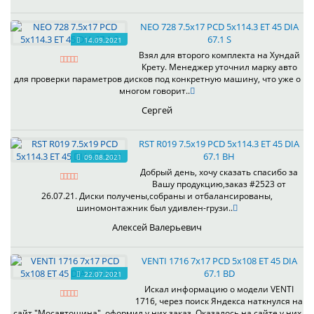
NEO 728 7.5x17 PCD 5x114.3 ET 45 DIA
67.1 S
14.09.2021
Взял для второго комплекта на Хундай
Крету. Менеджер уточнил марку авто
для проверки параметров дисков под конкретную машину, что уже о
многом говорит..
Сергей
RST R019 7.5x19 PCD 5x114.3 ET 45 DIA
67.1 BH
09.08.2021
Добрый день, хочу сказать спасибо за
Вашу продукцию,заказ #2523 от
26.07.21. Диски получены,собраны и отбалансированы,
шиномонтажник был удивлен-грузи..
Алексей Валерьевич
VENTI 1716 7x17 PCD 5x108 ET 45 DIA
67.1 BD
22.07.2021
Искал информацию о модели VENTI
1716, через поиск Яндекса наткнулся на
сайт "Мосавтошина", оформил у них заказ. Оказалось на сайте у них