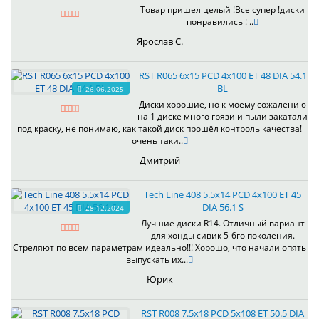
Товар пришел целый !Все супер !диски
понравились ! ..
Ярослав С.
RST R065 6x15 PCD 4x100 ET 48 DIA 54.1
BL
26.06.2025
Диски хорошие, но к моему сожалению
на 1 диске много грязи и пыли закатали
под краску, не понимаю, как такой диск прошёл контроль качества!
очень таки..
Дмитрий
Tech Line 408 5.5x14 PCD 4x100 ET 45
DIA 56.1 S
28.12.2024
Лучшие диски R14. Отличный вариант
для хонды сивик 5-6го поколения.
Стреляют по всем параметрам идеально!!! Хорошо, что начали опять
выпускать их...
Юрик
RST R008 7.5x18 PCD 5x108 ET 50.5 DIA