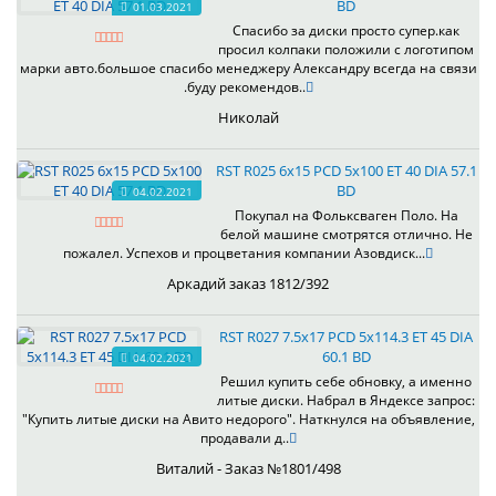
BD
01.03.2021
Спасибо за диски просто супер.как
просил колпаки положили с логотипом
марки авто.большое спасибо менеджеру Александру всегда на связи
.буду рекомендов..
Николай
RST R025 6x15 PCD 5x100 ET 40 DIA 57.1
BD
04.02.2021
Покупал на Фольксваген Поло. На
белой машине смотрятся отлично. Не
пожалел. Успехов и процветания компании Азовдиск...
Аркадий заказ 1812/392
RST R027 7.5x17 PCD 5x114.3 ET 45 DIA
60.1 BD
04.02.2021
Решил купить себе обновку, а именно
литые диски. Набрал в Яндексе запрос:
"Купить литые диски на Авито недорого". Наткнулся на объявление,
продавали д..
Виталий - Заказ №1801/498