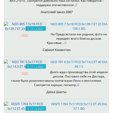
ВАЗ 21010 , смотрятся довольно таки не плохо. Как говорится -
поддержи отечественног..
Анатолий заказ 2087
NEO 805 7.5x18 PCD 6x139.7 ET 25 DIA
106.1 BD
17.12.2021
На Прадо встали как родные, фото не
передаёт всего блеска дисков.
Красивые. ..
Сармат Казахстан
NEO 781 6.5x17 PCD 5x114.3 ET 40 DIA
66.1 S
17.12.2021
Долго ждал производства этой модели
дисков. Поставил себе на Дастера,
также было укомплектованы колпачками Рено и вентилями.
Смотрятся хорошо, посмотр..
Дима Шахты
VENTI 1704 7x17 PCD 5x112 ET 45 DIA
57.1 BD
17.12.2021