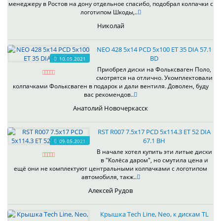
менеджеру в Ростов на дону отдельное спасибо, подобрал колпачки с
логотипом Шкоды,..
Николай
NEO 428 5x14 PCD 5x100 ET 35 DIA 57.1
BD
10.05.2021
Приобрел диски на Фольксваген Поло,
смотрятся на отлично. Укомплектовали
колпачками Фольксваген в подарок и дали вентиля. Доволен, буду
вас рекомендов..
Анатолий Новочеркасск
RST R007 7.5x17 PCD 5x114.3 ET 52 DIA
67.1 BH
09.05.2021
В начале хотел купить эти литые диски
в "Колёса даром", но смутила цена и
ещё они не комплектуют центральными колпачками с логотипом
автомобиля, такж..
Алексей Рудов
Крышка Tech Line, Neo, к дискам TL