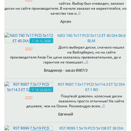
сайтах. Выбор был очевиден, заказал
диски на сайте производителя. В начале заказал на маркетплэйсе, но
качество там и..
Арсен
NEO 740 7x17 PCD 5x112 ET 40 DIA 66.6
BLM
29.12.2025
Долго выбирал диски, сначало нашел
на Вайлдбериз, но на сайте
производителя Азов-Тэк цена оказалась привлекательнее, да и
гарантия не помешает...
Владимир - заказ 8987/3
RST R007 7.5x17 PCD 5x114.3 ET 52 DIA
67.1 BD
16.12.2025
Покупкой доволен, колесные диски
оказались просто отличные! На сайте
дешевле, чем на Озоне. Рекомендую всем...
Евгений
RST R099 7.5x19 PCD 5x108 ET 38 DIA