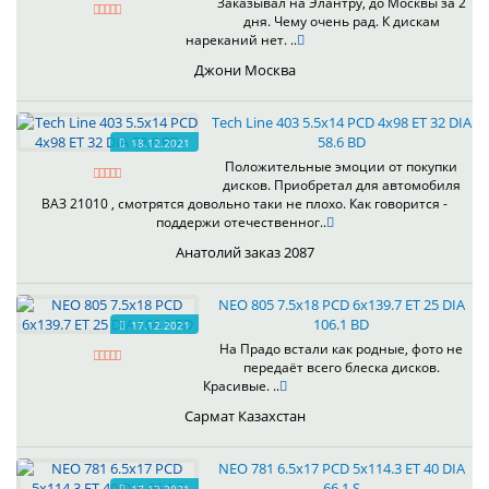
Заказывал на Элантру, до Москвы за 2
дня. Чему очень рад. К дискам
нареканий нет. ..
Джони Москва
Tech Line 403 5.5x14 PCD 4x98 ET 32 DIA
58.6 BD
18.12.2021
Положительные эмоции от покупки
дисков. Приобретал для автомобиля
ВАЗ 21010 , смотрятся довольно таки не плохо. Как говорится -
поддержи отечественног..
Анатолий заказ 2087
NEO 805 7.5x18 PCD 6x139.7 ET 25 DIA
106.1 BD
17.12.2021
На Прадо встали как родные, фото не
передаёт всего блеска дисков.
Красивые. ..
Сармат Казахстан
NEO 781 6.5x17 PCD 5x114.3 ET 40 DIA
66.1 S