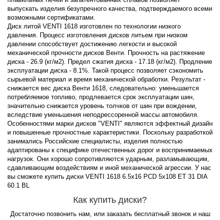
выпускать изделия безупречного качества, подтверждаемого всеми
возможными сертификатами.
Диск литой VENTI 1618 изготовлен по технологии низкого
давления. Процесс изготовления дисков литьем при низком
давлении способствует достижению легкости и высокой
механической прочности дисков Венти. Прочность на растяжение
диска - 26.9 (кг/м2). Предел сжатия диска - 17.18 (кг/м2). Продление
эксплуатации диска - 8.1%. Такой процесс позволяет сэкономить
сырьевой материал и время механической обработки. Результат -
снижается вес диска Венти 1618, следовательно: уменьшается
потребляемое топливо, продлевается срок эксплуатации шин,
значительно снижается уровень толчков от шин при вождении,
вследствие уменьшения неподрессоренной массы автомобиля.
Особенностями марки дисков "VENTI" являются эффектный дизайн
и повышенные прочностные характеристики. Поскольку разработкой
занимались Российские специалисты, изделия полностью
адаптированы к специфике отечественных дорог и воспринимаемых
нагрузок. Они хорошо сопротивляются ударным, разламывающим,
сдавливающим воздействиям и иной механической агрессии. У нас
вы сможете купить диски VENTI 1618 6.5x16 PCD 5x108 ET 31 DIA
60.1 BL
Как купить диски?
Достаточно позвонить нам, или заказать бесплатный звонок и наш