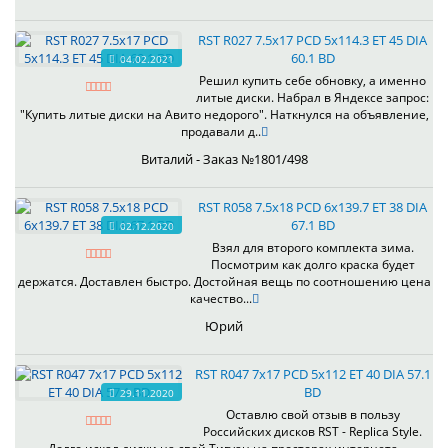
RST R027 7.5x17 PCD 5x114.3 ET 45 DIA
60.1 BD
04.02.2021
Решил купить себе обновку, а именно
литые диски. Набрал в Яндексе запрос:
"Купить литые диски на Авито недорого". Наткнулся на объявление,
продавали д..
Виталий - Заказ №1801/498
RST R058 7.5x18 PCD 6x139.7 ET 38 DIA
67.1 BD
02.12.2020
Взял для второго комплекта зима.
Посмотрим как долго краска будет
держатся. Доставлен быстро. Достойная вещь по соотношению цена
качество...
Юрий
RST R047 7x17 PCD 5x112 ET 40 DIA 57.1
BD
29.11.2020
Оставлю свой отзыв в пользу
Российских дисков RST - Replica Style.