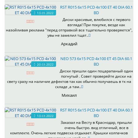
RST R015 6x15 PCD 4x100 ET 40 DIA 60.1
BD
13.05.2022
Диски красивые, влюбился с первого
взгляда! При покупке, везде как
назойливая реклама "перед отправкой все тщательно проверяется",
увы не замелил тщат..
Аркадий
NEO 573 6x15 PCD 4x100 ET 45 DIA 60.1
BD
20.03.2022
Диски пришли один поцарапаный один
погнутый . Совет проверяйте диски на
свету сразу на наличие дефектов так как обычно получаешь в тк на
складе ,а там..
Михаил
RST R015 6x15 PCD 4x100 ET 40 DIA 60.1
BD
13.03.2022
Заказал на Весту в Краснодар, пришли
очень быстро. вид отличный, все в
комплекте. Очень легкие подвеска отдыхает. Крышки колпачков