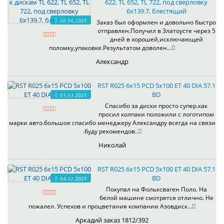
622, TL 652, TL 722, под сверловку
6х139.7, блестящий
08.04.2021
Заказ был оформлен и довольно быстро
отправлен.Получил в Златоусте через 5
дней в хорошей,исключающей
поломку,упаковке.Результатом доволен...
Александр
RST R025 6x15 PCD 5x100 ET 40 DIA 57.1
BD
01.03.2021
Спасибо за диски просто супер.как
просил колпаки положили с логотипом
марки авто.большое спасибо менеджеру Александру всегда на связи
.буду рекомендов..
Николай
RST R025 6x15 PCD 5x100 ET 40 DIA 57.1
BD
04.02.2021
Покупал на Фольксваген Поло. На
белой машине смотрятся отлично. Не
пожалел. Успехов и процветания компании Азовдиск...
Аркадий заказ 1812/392