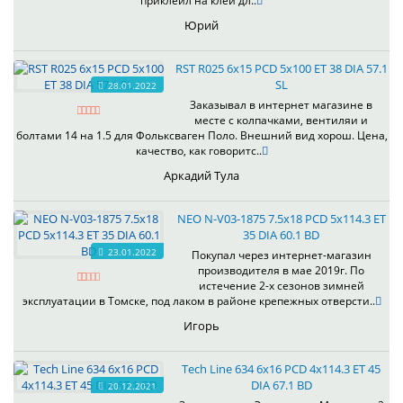
приклеил на клей дл..
Юрий
RST R025 6x15 PCD 5x100 ET 38 DIA 57.1
SL
28.01.2022
Заказывал в интернет магазине в
месте с колпачками, вентиляи и
болтами 14 на 1.5 для Фольксваген Поло. Внешний вид хорош. Цена,
качество, как говоритс..
Аркадий Тула
NEO N-V03-1875 7.5x18 PCD 5x114.3 ET
35 DIA 60.1 BD
23.01.2022
Покупал через интернет-магазин
производителя в мае 2019г. По
истечение 2-х сезонов зимней
эксплуатации в Томске, под лаком в районе крепежных отверсти..
Игорь
Tech Line 634 6x16 PCD 4x114.3 ET 45
DIA 67.1 BD
20.12.2021