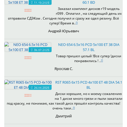
60.1 BD
11.10.2025
Заказал комплект дисков r19 модель
r099 . Оплатил , на следующий день их
отправили СДЭКом . Сегодня получил и сразу же одел резину. Всё
супер! Время в..
Андрей Юрьевич
NEO 654 6.5x16 PCD 5x100 ET 38 DIA
57.1 BL
06.07.2025
Товар пришел целый !Все супер !диски
понравились ! ..
Ярослав С.
RST R065 6x15 PCD 4x100 ET 48 DIA 54.1
BL
26.06.2025
Диски хорошие, но к моему сожалению
на 1 диске много грязи и пыли закатали
под краску, не понимаю, как такой диск прошёл контроль качества!
очень таки..
Дмитрий