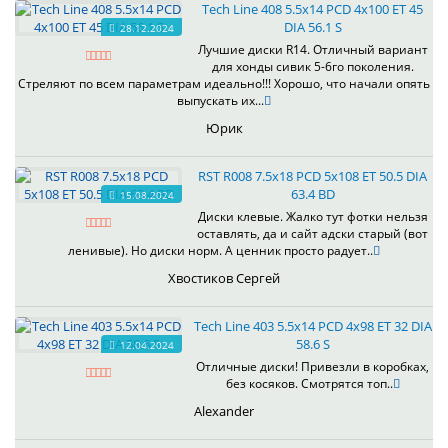
Tech Line 408 5.5x14 PCD 4x100 ET 45
DIA 56.1 S
28.12.2024
Лучшие диски R14. Отличный вариант
для хонды сивик 5-6го поколения.
Стреляют по всем параметрам идеально!!! Хорошо, что начали опять
выпускать их...
Юрик
RST R008 7.5x18 PCD 5x108 ET 50.5 DIA
63.4 BD
15.08.2024
Диски клевые. Жалко тут фотки нельзя
оставлять, да и сайт адски старый (вот
ленивые). Но диски норм. А ценник просто радует..
Хвостиков Сергей
Tech Line 403 5.5x14 PCD 4x98 ET 32 DIA
58.6 S
12.04.2024
Отличные диски! Привезли в коробках,
без косяков. Смотрятся топ..
Alexander