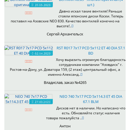
шт.)
20.05.2023
Давно искал такие вентиля! Раньше
стояли японские диски Косеи. Теперь
поставил на Азовские NEO 830. Качество вентилей конечно на
высоте!..
Сергей Архангельск
RST R017 7x17 PCD 5x112 ET 40 DIA 57.1
BD
02.04.2023
Хочу выразить огромную благодарность
сотрудникам компании "Азовдиск" г.
Ростов-на-Дону, ул. Доватора 159, (2 этаж) центральный офис, а
именно Александ..
Владислав, заказ №4265
NEO 740 7x17 PCD 5x114.3 ET 45 DIA
67.1 BLM
27.03.2023
Дисков нет в наличии. Но написано что
есть. Обновляйте статус наличия
товара пожалуйста ..
Антон