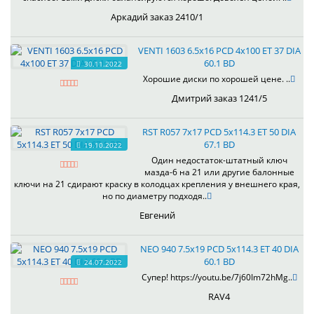
Аркадий заказ 2410/1
VENTI 1603 6.5x16 PCD 4x100 ET 37 DIA
60.1 BD
30.11.2022
Хорошие диски по хорошей цене. ..
Дмитрий заказ 1241/5
RST R057 7x17 PCD 5x114.3 ET 50 DIA
67.1 BD
19.10.2022
Один недостаток-штатный ключ
мазда-6 на 21 или другие балонные
ключи на 21 сдирают краску в колодцах крепления у внешнего края,
но по диаметру подходя..
Евгений
NEO 940 7.5x19 PCD 5x114.3 ET 40 DIA
60.1 BD
24.07.2022
Супер! https://youtu.be/7j60Im72hMg..
RAV4