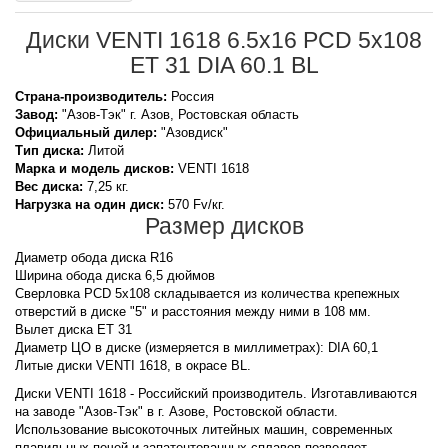
Диски VENTI 1618 6.5x16 PCD 5x108
ET 31 DIA 60.1 BL
Страна-производитель:
Россия
Завод:
"Азов-Тэк" г. Азов, Ростовская область
Официальный дилер:
"Азовдиск"
Тип диска:
Литой
Марка и модель дисков:
VENTI
1618
Вес диска:
7,25 кг.
Нагрузка на один диск:
570 Fv/кг.
Размер дисков
Диаметр обода диска R16
Ширина обода диска 6,5 дюймов
Сверловка PCD 5x108 складывается из количества крепежных
отверстий в диске "5" и расстояния между ними в 108 мм.
Вылет диска ET 31
Диаметр ЦО в диске (измеряется в миллиметрах): DIA 60,1
Литые диски VENTI 1618, в окрасе BL.
Диски VENTI 1618 - Российский производитель. Изготавливаются
на заводе "Азов-Тэк" в г. Азове, Ростовской области.
Использование высокоточных литейных машин, современных
плавильных печей и запатентованных сплавов позволяет