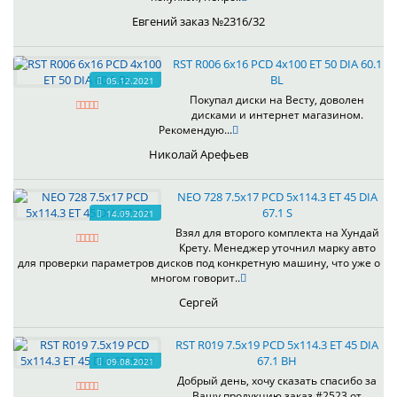
Евгений заказ №2316/32
RST R006 6x16 PCD 4x100 ET 50 DIA 60.1
BL
05.12.2021
Покупал диски на Весту, доволен
дисками и интернет магазином.
Рекомендую...
Николай Арефьев
NEO 728 7.5x17 PCD 5x114.3 ET 45 DIA
67.1 S
14.09.2021
Взял для второго комплекта на Хундай
Крету. Менеджер уточнил марку авто
для проверки параметров дисков под конкретную машину, что уже о
многом говорит..
Сергей
RST R019 7.5x19 PCD 5x114.3 ET 45 DIA
67.1 BH
09.08.2021
Добрый день, хочу сказать спасибо за
Вашу продукцию,заказ #2523 от