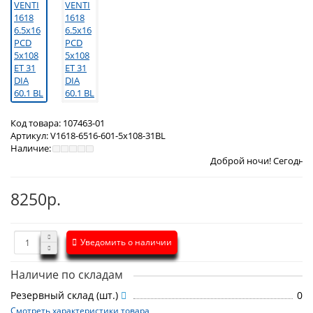
Код товара:
107463-01
Артикул:
V1618-6516-601-5x108-31BL
Наличие:
Доброй ночи! Сегодня
Суббота 8 авг
8250р.
Уведомить о наличии
Наличие по складам
Резервный склад (шт.)
0
Смотреть характеристики товара