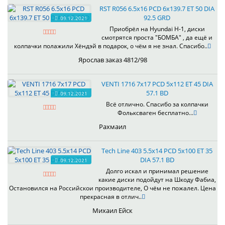
RST R056 6.5x16 PCD 6x139.7 ET 50 DIA
92.5 GRD
09.12.2021
Приобрёл на Hyundai H-1, диски
смотрятся проста "БОМБА" , да ещё и
колпачки полажили Хёндэй в подарок, о чём я не знал. Спасибо..
Ярослав заказ 4812/98
VENTI 1716 7x17 PCD 5x112 ET 45 DIA
57.1 BD
09.12.2021
Всё отлично. Спасибо за колпачки
Фольксваген бесплатно...
Рахмаил
Tech Line 403 5.5x14 PCD 5x100 ET 35
DIA 57.1 BD
09.12.2021
Долго искал и принимал решение
какие диски подойдут на Шкоду Фабиа,
Остановился на Российскои производителе, О чём не пожалел. Цена
прекрасная в отлич..
Михаил Ейск