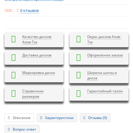
0 отзывов
Качество дисков
Окрас дисков Азов-
Азов-Тэк
Тэк
Доставка дисков
Оформление заказа
Маркировка диска
Ширина шины и
диска
Справочник
Гарантийный талон
размеров
Описание
Характеристики
Отзывы (0)
Вопрос-ответ