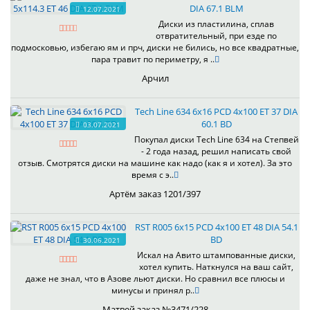
DIA 67.1 BLM
12.07.2021
Диски из пластилина, сплав
отвратительный, при езде по
подмосковью, избегаю ям и прч, диски не бились, но все квадратные,
пара травит по периметру, я ..
Арчил
Tech Line 634 6x16 PCD 4x100 ET 37 DIA
60.1 BD
03.07.2021
Покупал диски Tech Line 634 на Степвей
- 2 года назад, решил написать свой
отзыв. Смотрятся диски на машине как надо (как я и хотел). За это
время с э..
Артём заказ 1201/397
RST R005 6x15 PCD 4x100 ET 48 DIA 54.1
BD
30.06.2021
Искал на Авито штампованные диски,
хотел купить. Наткнулся на ваш сайт,
даже не знал, что в Азове льют диски. Но сравнил все плюсы и
минусы и принял р..
Матвей заказ №3471/228