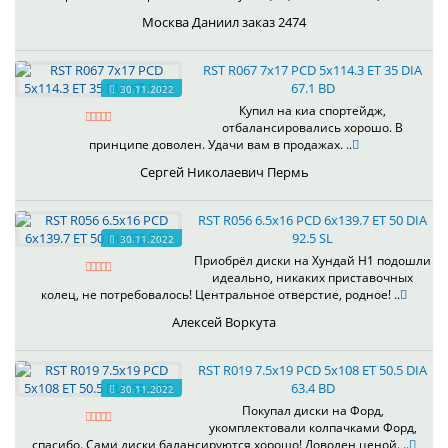
Москва Даниил заказ 2474
RST R067 7x17 PCD 5x114.3 ET 35 DIA
67.1 BD
30.11.2022
Купил на киа спортейдж,
отбалансировались хорошо. В
принципе доволен. Удачи вам в продажах. ..
Сергей Николаевич Пермь
RST R056 6.5x16 PCD 6x139.7 ET 50 DIA
92.5 SL
30.11.2022
Приобрёл диски на Хундай H1 подошли
идеально, никаких приставочных
колец, не потребовалось! Центральное отверстие, родное! ..
Алексей Воркута
RST R019 7.5x19 PCD 5x108 ET 50.5 DIA
63.4 BD
30.11.2022
Покупал диски на Форд,
укомплектовали колпачками Форд,
спасибо. Сами диски балансируются хорошо! Доволен ценой. ..