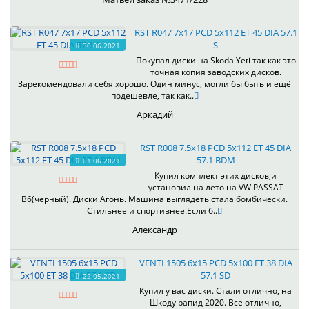
RST R047 7x17 PCD 5x112 ET 45 DIA 57.1
S
30.06.2021
Покупал диски на Skoda Yeti так как это
точная копия заводских дисков.
Зарекомендовали себя хорошо. Один минус, могли бы быть и ещё
подешевле, так как..
Аркадий
RST R008 7.5x18 PCD 5x112 ET 45 DIA
57.1 BDM
01.06.2021
Купил комплект этих дисков,и
установил на лето на VW PASSAT
B6(чёрный). Диски Агонь. Машина выглядеть стала бомбически.
Стильнее и спортивнее.Если б..
Александр
VENTI 1505 6x15 PCD 5x100 ET 38 DIA
57.1 SD
22.05.2021
Купил у вас диски. Стали отлично, на
Шкоду рапид 2020. Все отлично,