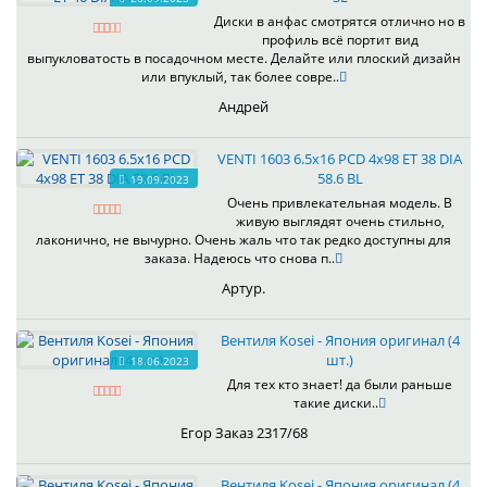
Диски в анфас смотрятся отлично но в
профиль всё портит вид
выпукловатость в посадочном месте. Делайте или плоский дизайн
или впуклый, так более совре..
Андрей
VENTI 1603 6.5x16 PCD 4x98 ET 38 DIA
58.6 BL
19.09.2023
Очень привлекательная модель. В
живую выглядят очень стильно,
лаконично, не вычурно. Очень жаль что так редко доступны для
заказа. Надеюсь что снова п..
Артур.
Вентиля Kosei - Япония оригинал (4
шт.)
18.06.2023
Для тех кто знает! да были раньше
такие диски..
Егор Заказ 2317/68
Вентиля Kosei - Япония оригинал (4