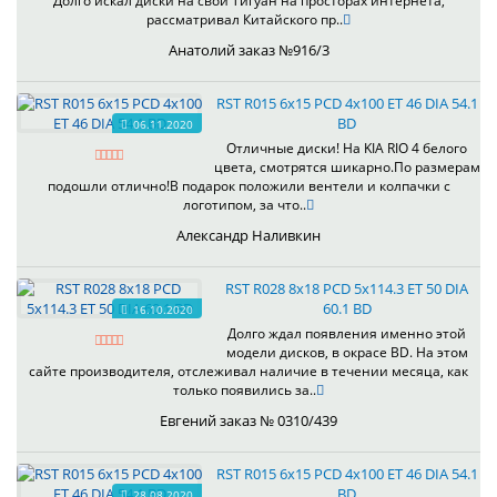
Долго искал диски на свой Тигуан на просторах интернета,
рассматривал Китайского пр..
Анатолий заказ №916/3
RST R015 6x15 PCD 4x100 ET 46 DIA 54.1
BD
06.11.2020
Отличные диски! На KIA RIO 4 белого
цвета, смотрятся шикарно.По размерам
подошли отлично!В подарок положили вентели и колпачки с
логотипом, за что..
Александр Наливкин
RST R028 8x18 PCD 5x114.3 ET 50 DIA
60.1 BD
16.10.2020
Долго ждал появления именно этой
модели дисков, в окрасе BD. На этом
сайте производителя, отслеживал наличие в течении месяца, как
только появились за..
Евгений заказ № 0310/439
RST R015 6x15 PCD 4x100 ET 46 DIA 54.1
BD
28.08.2020