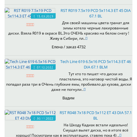
RST R019 7.5x19 PCD 5x114.3 ET 45 DIA
67.1 BL
15.03.2023
Для своей машины цвета гранат для
зимы хотела черные лакированные
диски. Взяла R019 в окрасе BL.Это ОЧЕНЬ красиво на белом снегу !
Живу в Сибири, пл..
Елена / заказ 4732
Tech Line 619 6.5x16 PCD 5x114.3 ET 46
DIA 67.1 BLM
07.12.2022
Тут кто то пишет что диски из
пластелина, это наговор чистой воды. Я
попадал раза три в ОЧень глубокие ямы, пробивало до кузова, диски
даже не погнули..
Вадим
RST R048 7x18 PCD 5x112 ET 43 DIA 57.1
BL
30.11.2022
На Шкоду Кадиак встали идеально!
Смущал вылет диска, но в итоге всё
хорошо! Посмотрим как в эксплуатации, ставлю пока 4) ..