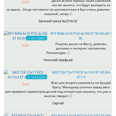
Диски встали хорошо. Были сомнения
насчёт вылета, что будут выпирать из
за крыла... Когда поставили на шиномонтаже я был очень доволен
покупкой, непро..
Евгений заказ №2316/32
RST R006 6x16 PCD 4x100 ET 50 DIA 60.1
BL
05.12.2021
Покупал диски на Весту, доволен
дисками и интернет магазином.
Рекомендую...
Николай Арефьев
NEO 728 7.5x17 PCD 5x114.3 ET 45 DIA
67.1 S
14.09.2021
Взял для второго комплекта на Хундай
Крету. Менеджер уточнил марку авто
для проверки параметров дисков под конкретную машину, что уже о
многом говорит..
Сергей
RST R019 7.5x19 PCD 5x114.3 ET 45 DIA