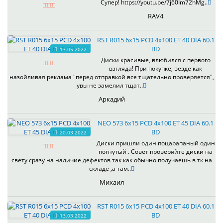
Супер! https://youtu.be/7j60Im72hMg..
RAV4
RST R015 6x15 PCD 4x100 ET 40 DIA 60.1
BD
13.05.2022
Диски красивые, влюбился с первого
взгляда! При покупке, везде как
назойливая реклама "перед отправкой все тщательно проверяется",
увы не замелил тщат..
Аркадий
NEO 573 6x15 PCD 4x100 ET 45 DIA 60.1
BD
20.03.2022
Диски пришли один поцарапаный один
погнутый . Совет проверяйте диски на
свету сразу на наличие дефектов так как обычно получаешь в тк на
складе ,а там..
Михаил
RST R015 6x15 PCD 4x100 ET 40 DIA 60.1
BD
13.03.2022