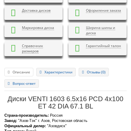
Доставка дисков
Оформление заказа
Маркировка диска
Ширина шины и
диска
Справочник
Гарантийный талон
размеров
Описание
Характеристики
Отзывы (0)
Вопрос-ответ
Диски VENTI 1603 6.5x16 PCD 4x100
ET 42 DIA 67.1 BL
Страна-производитель:
Россия
Завод:
"Азов-Тэк" г. Азов, Ростовская область
Официальный дилер:
"Азовдиск"