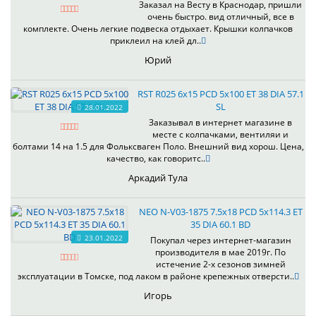
Заказал на Весту в Краснодар, пришли
очень быстро. вид отличный, все в
комплекте. Очень легкие подвеска отдыхает. Крышки колпачков
приклеил на клей дл..
Юрий
RST R025 6x15 PCD 5x100 ET 38 DIA 57.1
SL
28.01.2022
Заказывал в интернет магазине в
месте с колпачками, вентиляи и
болтами 14 на 1.5 для Фольксваген Поло. Внешний вид хорош. Цена,
качество, как говоритс..
Аркадий Тула
NEO N-V03-1875 7.5x18 PCD 5x114.3 ET
35 DIA 60.1 BD
23.01.2022
Покупал через интернет-магазин
производителя в мае 2019г. По
истечение 2-х сезонов зимней
эксплуатации в Томске, под лаком в районе крепежных отверсти..
Игорь