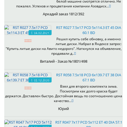
белой машине смотрятся отлично. Не
пожалел. Успехов и процветания компании Азовдиск...
Аркадий заказ 1812/392
RST R027 7.5x17 PCD 5x114.3 ET 45 DIA
60.1 BD
04.02.2021
Решил купить себе обновку, а именно
литые диски. Набрал в Яндексе запрос:
"Купить литые диски на Авито недорого". Наткнулся на объявление,
продавали д..
Виталий - Заказ №1801/498
RST R058 7.5x18 PCD 6x139.7 ET 38 DIA
67.1 BD
02.12.2020
Взял для второго комплекта зима.
Посмотрим как долго краска будет
держатся. Доставлен быстро. Достойная вещь по соотношению цена
качество...
Юрий
RST R047 7x17 PCD 5x112 ET 40 DIA 57.1