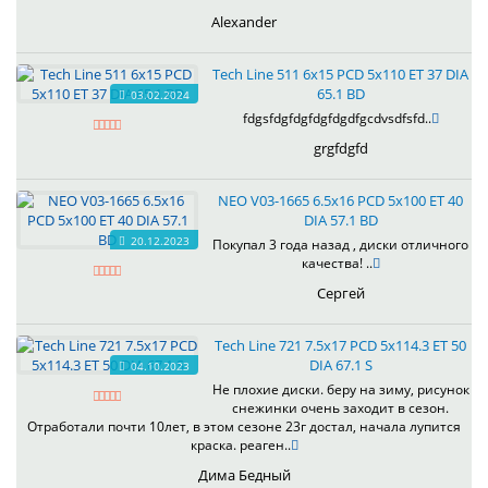
Alexander
Tech Line 511 6x15 PCD 5x110 ET 37 DIA
65.1 BD
03.02.2024
fdgsfdgfdgfdgfdgdfgcdvsdfsfd..
grgfdgfd
NEO V03-1665 6.5x16 PCD 5x100 ET 40
DIA 57.1 BD
20.12.2023
Покупал 3 года назад , диски отличного
качества! ..
Сергей
Tech Line 721 7.5x17 PCD 5x114.3 ET 50
DIA 67.1 S
04.10.2023
Не плохие диски. беру на зиму, рисунок
снежинки очень заходит в сезон.
Отработали почти 10лет, в этом сезоне 23г достал, начала лупится
краска. реаген..
Дима Бедный