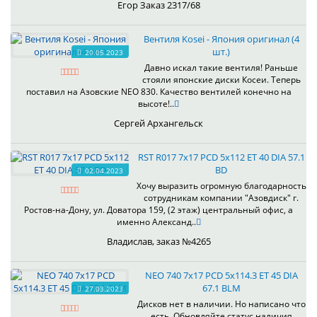
Егор Заказ 2317/68
Вентиля Kosei - Япония оригинал (4
шт.)
20.05.2023
Давно искал такие вентиля! Раньше
стояли японские диски Косеи. Теперь
поставил на Азовские NEO 830. Качество вентилей конечно на
высоте!..
Сергей Архангельск
RST R017 7x17 PCD 5x112 ET 40 DIA 57.1
BD
02.04.2023
Хочу выразить огромную благодарность
сотрудникам компании "Азовдиск" г.
Ростов-на-Дону, ул. Доватора 159, (2 этаж) центральный офис, а
именно Александ..
Владислав, заказ №4265
NEO 740 7x17 PCD 5x114.3 ET 45 DIA
67.1 BLM
27.03.2023
Дисков нет в наличии. Но написано что
есть. Обновляйте статус наличия