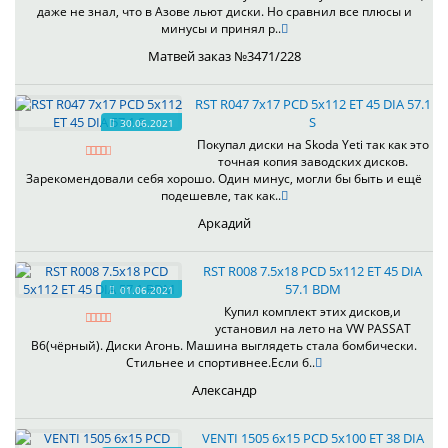
даже не знал, что в Азове льют диски. Но сравнил все плюсы и
минусы и принял р..
Матвей заказ №3471/228
RST R047 7x17 PCD 5x112 ET 45 DIA 57.1
S
30.06.2021
Покупал диски на Skoda Yeti так как это
точная копия заводских дисков.
Зарекомендовали себя хорошо. Один минус, могли бы быть и ещё
подешевле, так как..
Аркадий
RST R008 7.5x18 PCD 5x112 ET 45 DIA
57.1 BDM
01.06.2021
Купил комплект этих дисков,и
установил на лето на VW PASSAT
B6(чёрный). Диски Агонь. Машина выглядеть стала бомбически.
Стильнее и спортивнее.Если б..
Александр
VENTI 1505 6x15 PCD 5x100 ET 38 DIA