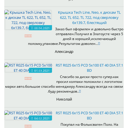
Крышка Tech Line, Neo, к дискам TL
622, TL 652, TL 722, под сверловку
6х139.7, блестящий
08.04.2021
Заказ был оформлен и довольно быстро
отправлен.Получил в Златоусте через 5
дней в хорошей,исключающей
поломку,упаковке.Результатом доволен...
Александр
RST R025 6x15 PCD 5x100 ET 40 DIA 57.1
BD
01.03.2021
Спасибо за диски просто супер.как
просил колпаки положили с логотипом
марки авто.большое спасибо менеджеру Александру всегда на связи
.буду рекомендов..
Николай
RST R025 6x15 PCD 5x100 ET 40 DIA 57.1
BD
04.02.2021
Покупал на Фольксваген Поло. На