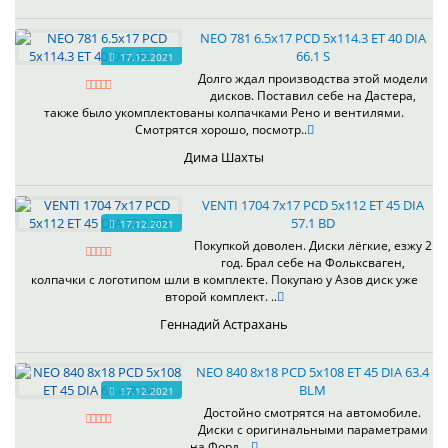
NEO 781 6.5x17 PCD 5x114.3 ET 40 DIA
66.1 S
17.12.2021
Долго ждал производства этой модели
дисков. Поставил себе на Дастера,
также было укомплектованы колпачками Рено и вентилями.
Смотрятся хорошо, посмотр..
Дима Шахты
VENTI 1704 7x17 PCD 5x112 ET 45 DIA
57.1 BD
17.12.2021
Покупкой доволен. Диски лёгкие, езжу 2
год. Брал себе на Фольксваген,
колпачки с логотипом шли в комплекте. Покупаю у Азов диск уже
второй комплект. ..
Геннадий Астрахань
NEO 840 8x18 PCD 5x108 ET 45 DIA 63.4
BLM
17.12.2021
Достойно смотрятся на автомобиле.
Диски с оригинальными параметрами
на Форд. ..