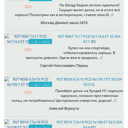
На Шкоду Кадиак встали идеально!
Смущал вылет диска, но в итоге всё
хорошо! Посмотрим как в эксплуатации, ставлю пока 4) ..
Москва Даниил заказ 2474
RST R067 7x17 PCD 5x114.3 ET 35 DIA
67.1 BD
30.11.2022
Купил на киа спортейдж,
отбалансировались хорошо. В
принципе доволен. Удачи вам в продажах. ..
Сергей Николаевич Пермь
RST R056 6.5x16 PCD 6x139.7 ET 50 DIA
92.5 SL
30.11.2022
Приобрёл диски на Хундай H1 подошли
идеально, никаких приставочных
колец, не потребовалось! Центральное отверстие, родное! ..
Алексей Воркута
RST R019 7.5x19 PCD 5x108 ET 50.5 DIA
63.4 BD
30.11.2022