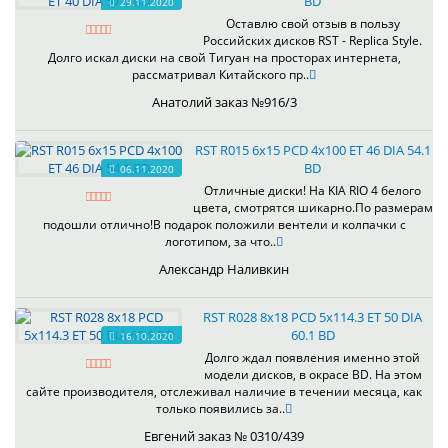
BD
29.11.2020
Оставлю свой отзыв в пользу
Российских дисков RST - Replica Style.
Долго искал диски на свой Тигуан на просторах интернета,
рассматривал Китайского пр..
Анатолий заказ №916/3
RST R015 6x15 PCD 4x100 ET 46 DIA 54.1
BD
06.11.2020
Отличные диски! На KIA RIO 4 белого
цвета, смотрятся шикарно.По размерам
подошли отлично!В подарок положили вентели и колпачки с
логотипом, за что..
Александр Наливкин
RST R028 8x18 PCD 5x114.3 ET 50 DIA
60.1 BD
16.10.2020
Долго ждал появления именно этой
модели дисков, в окрасе BD. На этом
сайте производителя, отслеживал наличие в течении месяца, как
только появились за..
Евгений заказ № 0310/439