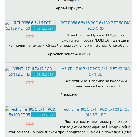
Сергей Иркутск
RST R056 6.5x16 PCD 6x139.7 ET 50 DIA
92.5 GRD
09.12.2021
Приобрёл на Hyundai H-1, диски
смотрятся проста "БОМБА" , да ещё и
колпачки полажили Хёндэй в подарок, о чём я не знал. Спасибо..
Ярослав заказ 4812/98
VENTI 1716 7x17 PCD 5x112 ET 45 DIA
57.1 BD
09.12.2021
Всё отлично. Спасибо за колпачки
Фольксваген бесплатно...
Рахмаил
Tech Line 403 5.5x14 PCD 5x100 ET 35
DIA 57.1 BD
09.12.2021
Долго искал и принимал решение
какие диски подойдут на Шкоду Фабиа,
Остановился на Российскои производителе, О чём не пожалел. Цена