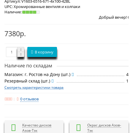
Артикул:
V1603-6516-671-4x100-42BL
UPC:
Хромированные вентиля и колпаки
Наличие:
Добрый вечер! Сегодня
Пятница
7380р.
В корзину
Наличие по складам
Магазин: г. Ростов на Дону (шт.)
4
Резервный склад (шт.)
1
Смотреть характеристики товара
0 отзывов
Качество дисков
Окрас дисков Азов-
Азов-Тэк
Тэк