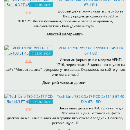
67.1 BH
09.08.2021
Добрый день, хочу сказать спасибо за
Вашу продукцию,заказ #2523 от
26.07.21. Диски получены,собраны и отбалансированы,
шиномонтажник был удивлен-грузи..
Алексей Валерьевич
VENTI 1716 7x17 PCD 5x108 ET 45 DIA
67.1 BD
22.07.2021
Искал информацию о модели VENTI
1716, через поиск Яндекса наткнулся на
сайт "Мосавтошина", оформил у них заказ. Оказалось на сайте у них
они есть в на..
Дмитрий Александрович
Tech Line 739 6.5x17 PCD 5x114.3 ET 40
DIA 67.1 BD
13.07.2021
Заказывал диски на KIA, приехали до
Москвы за 2 дня. Установил, фото
дисков на машине выложил в группе вконтакте Азовдиск. Спасибо,
рекомендую...