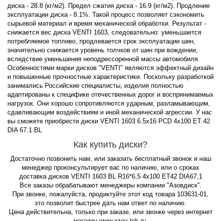
диска - 28.8 (кг/м2). Предел сжатия диска - 16.9 (кг/м2). Продление
эксплуатации диска - 8.1%. Такой процесс позволяет сэкономить
сырьевой материал и время механической обработки. Результат -
снижается вес диска VENTI 1603, следовательно: уменьшается
потребляемое топливо, продлевается срок эксплуатации шин,
значительно снижается уровень толчков от шин при вождении,
вследствие уменьшения неподрессоренной массы автомобиля.
Особенностями марки дисков "VENTI" являются эффектный дизайн
и повышенные прочностные характеристики. Поскольку разработкой
занимались Российские специалисты, изделия полностью
адаптированы к специфике отечественных дорог и воспринимаемых
нагрузок. Они хорошо сопротивляются ударным, разламывающим,
сдавливающим воздействиям и иной механической агрессии. У нас
вы сможете приобрести диски VENTI 1603 6.5x16 PCD 4x100 ET 42
DIA 67.1 BL
Как купить диски?
Достаточно позвонить нам, или заказать бесплатный звонок и наш
менеджер проконсультирует вас по наличию, или о сроках
доставка дисков VENTI 1603 BL R16*6,5 4x100 ET42 DIA67,1
Все заказы обрабатывают менеджеры компании "Азовдиск".
При звонке, пожалуйста, продиктуйте этот код товара 103631-01,
это позволит быстрее дать нам ответ по наличию.
Цена действительна, только при заказе, или звонке через интернет
магазин www.azov-tek.ru.