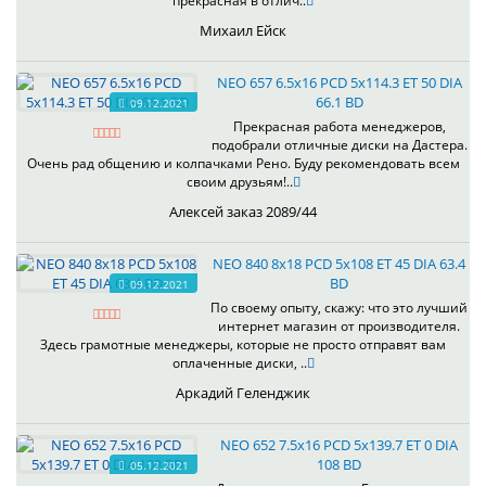
прекрасная в отлич..
Михаил Ейск
NEO 657 6.5x16 PCD 5x114.3 ET 50 DIA
66.1 BD
09.12.2021
Прекрасная работа менеджеров,
подобрали отличные диски на Дастера.
Очень рад общению и колпачками Рено. Буду рекомендовать всем
своим друзьям!..
Алексей заказ 2089/44
NEO 840 8x18 PCD 5x108 ET 45 DIA 63.4
BD
09.12.2021
По своему опыту, скажу: что это лучший
интернет магазин от производителя.
Здесь грамотные менеджеры, которые не просто отправят вам
оплаченные диски, ..
Аркадий Геленджик
NEO 652 7.5x16 PCD 5x139.7 ET 0 DIA
108 BD
05.12.2021