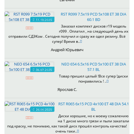
RST R099 7.5x19 PCD 5x108 ET 38 DIA
60.1 BD
11.10.2025
Заказал комплект дисков r19 модель
r099 . Оплатил , на следующий день их
отправили СДЭКом . Сегодня получил и сразу же одел резину. Всё
супер! Время в..
Андрей Юрьевич
NEO 654 6.5x16 PCD 5x100 ET 38 DIA
57.1 BL
06.07.2025
Товар пришел целый !Все супер !диски
понравились ! ..
Ярослав С.
RST R065 6x15 PCD 4x100 ET 48 DIA 54.1
BL
26.06.2025
Диски хорошие, но к моему сожалению
на 1 диске много грязи и пыли закатали
под краску, не понимаю, как такой диск прошёл контроль качества!
очень таки..