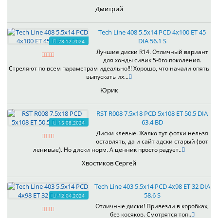
Дмитрий
Tech Line 408 5.5x14 PCD 4x100 ET 45
DIA 56.1 S
28.12.2024
Лучшие диски R14. Отличный вариант
для хонды сивик 5-6го поколения.
Стреляют по всем параметрам идеально!!! Хорошо, что начали опять
выпускать их...
Юрик
RST R008 7.5x18 PCD 5x108 ET 50.5 DIA
63.4 BD
15.08.2024
Диски клевые. Жалко тут фотки нельзя
оставлять, да и сайт адски старый (вот
ленивые). Но диски норм. А ценник просто радует..
Хвостиков Сергей
Tech Line 403 5.5x14 PCD 4x98 ET 32 DIA
58.6 S
12.04.2024
Отличные диски! Привезли в коробках,
без косяков. Смотрятся топ..