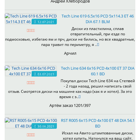
Андрей Хлебородов
Tech Line 619 6.5x16 PCD 5x114.3 ET 46
DIA 67.1 BLM
12.07.2021
Диски из пластилина, сплав
отвратительный, при езде по
подмосковью, избегаю ям и прч, диски не бились, но все квадратные,
пара травит по периметру, я ..
Арчил
Tech Line 634 6x16 PCD 4x100 ET 37 DIA
60.1 BD
03.07.2021
Покупал диски Tech Line 634 на Степвей
- 2 года назад, решил написать свой
отзыв. Смотрятся диски на машине как надо (как я и хотел). За это
время с э..
Артём заказ 1201/397
RST R005 6x15 PCD 4x100 ET 48 DIA 54.1
BD
30.06.2021
Искал на Авито штампованные диски,
хотел купить. Наткнулся на ваш сайт,