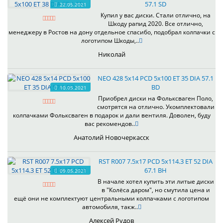
57.1 SD
22.05.2021
Купил у вас диски. Стали отлично, на
Шкоду рапид 2020. Все отлично,
менеджеру в Ростов на дону отдельное спасибо, подобрал колпачки с
логотипом Шкоды,..
Николай
NEO 428 5x14 PCD 5x100 ET 35 DIA 57.1
BD
10.05.2021
Приобрел диски на Фольксваген Поло,
смотрятся на отлично. Укомплектовали
колпачками Фольксваген в подарок и дали вентиля. Доволен, буду
вас рекомендов..
Анатолий Новочеркасск
RST R007 7.5x17 PCD 5x114.3 ET 52 DIA
67.1 BH
09.05.2021
В начале хотел купить эти литые диски
в "Колёса даром", но смутила цена и
ещё они не комплектуют центральными колпачками с логотипом
автомобиля, такж..
Алексей Рудов