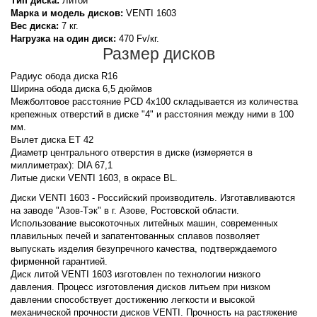
Тип диска:
Литой
Марка и модель дисков:
VENTI
1603
Вес диска:
7 кг.
Нагрузка на один диск:
470 Fv/кг.
Размер дисков
Радиус обода диска R16
Ширина обода диска 6,5 дюймов
Межболтовое расстояние PCD 4x100 складывается из количества
крепежных отверстий в диске "4" и расстояния между ними в 100
мм.
Вылет диска ET 42
Диаметр центрального отверстия в диске (измеряется в
миллиметрах): DIA 67,1
Литые диски VENTI 1603, в окрасе BL.
Диски VENTI 1603 - Российский производитель. Изготавливаются
на заводе "Азов-Тэк" в г. Азове, Ростовской области.
Использование высокоточных литейных машин, современных
плавильных печей и запатентованных сплавов позволяет
выпускать изделия безупречного качества, подтверждаемого
фирменной гарантией.
Диск литой VENTI 1603 изготовлен по технологии низкого
давления. Процесс изготовления дисков литьем при низком
давлении способствует достижению легкости и высокой
механической прочности дисков VENTI. Прочность на растяжение