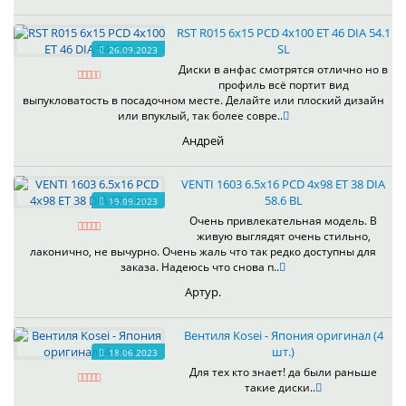
RST R015 6x15 PCD 4x100 ET 46 DIA 54.1
SL
26.09.2023
Диски в анфас смотрятся отлично но в
профиль всё портит вид
выпукловатость в посадочном месте. Делайте или плоский дизайн
или впуклый, так более совре..
Андрей
VENTI 1603 6.5x16 PCD 4x98 ET 38 DIA
58.6 BL
19.09.2023
Очень привлекательная модель. В
живую выглядят очень стильно,
лаконично, не вычурно. Очень жаль что так редко доступны для
заказа. Надеюсь что снова п..
Артур.
Вентиля Kosei - Япония оригинал (4
шт.)
18.06.2023
Для тех кто знает! да были раньше
такие диски..