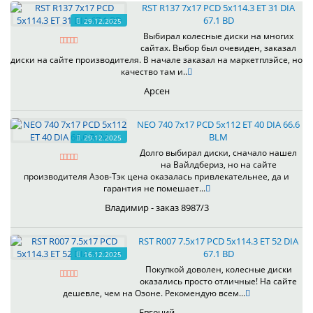
RST R137 7x17 PCD 5x114.3 ET 31 DIA
67.1 BD
29.12.2025
Выбирал колесные диски на многих
сайтах. Выбор был очевиден, заказал
диски на сайте производителя. В начале заказал на маркетплэйсе, но
качество там и..
Арсен
NEO 740 7x17 PCD 5x112 ET 40 DIA 66.6
BLM
29.12.2025
Долго выбирал диски, сначало нашел
на Вайлдбериз, но на сайте
производителя Азов-Тэк цена оказалась привлекательнее, да и
гарантия не помешает...
Владимир - заказ 8987/3
RST R007 7.5x17 PCD 5x114.3 ET 52 DIA
67.1 BD
16.12.2025
Покупкой доволен, колесные диски
оказались просто отличные! На сайте
дешевле, чем на Озоне. Рекомендую всем...
Евгений